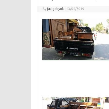
By
jualgebyok
|
13/04/2019