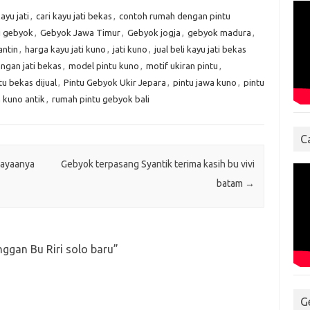
ayu jati
,
cari kayu jati bekas
,
contoh rumah dengan pintu
i gebyok
,
Gebyok Jawa Timur
,
Gebyok jogja
,
gebyok madura
,
antin
,
harga kayu jati kuno
,
jati kuno
,
jual beli kayu jati bekas
angan jati bekas
,
model pintu kuno
,
motif ukiran pintu
,
tu bekas dijual
,
Pintu Gebyok Ukir Jepara
,
pintu jawa kuno
,
pintu
 kuno antik
,
rumah pintu gebyok bali
C
cayaanya
Gebyok terpasang Syantik terima kasih bu vivi
batam
→
nggan Bu Riri solo baru
”
G