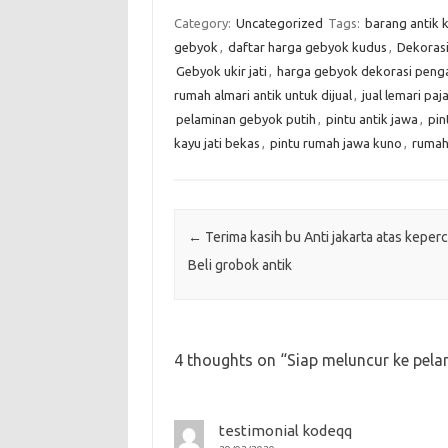
Category:
Uncategorized
Tags:
barang antik k
gebyok
,
daftar harga gebyok kudus
,
Dekoras
Gebyok ukir jati
,
harga gebyok dekorasi peng
rumah almari antik untuk dijual
,
jual lemari paj
pelaminan gebyok putih
,
pintu antik jawa
,
pin
kayu jati bekas
,
pintu rumah jawa kuno
,
rumah
Post navigation
←
Terima kasih bu Anti jakarta atas keper
Beli grobok antik
4 thoughts on “
Siap meluncur ke pela
testimonial kodeqq