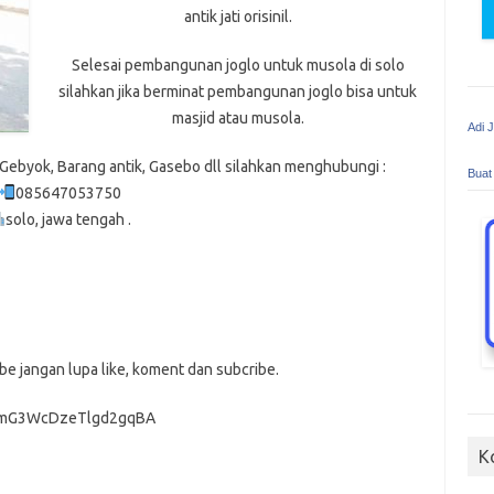
antik jati orisinil.
Selesai pembangunan joglo untuk musola di solo
silahkan jika berminat pembangunan joglo bisa untuk
masjid atau musola.
Adi 
ebyok, Barang antik, Gasebo dll silahkan menghubungi :
Buat
085647053750
solo, jawa tengah .
be jangan lupa like, koment dan subcribe.
IImG3WcDzeTlgd2gqBA
K