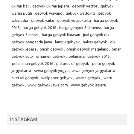
ukiran bali
,
gebyok ukiran jepara
,
gebyok vector
,
gebyok
warna putih
,
gebyok wayang
,
gebyok wedding
,
gebyok
wikipedia
,
gebyok yaiku
,
gebyok yogyakarta
,
harga gebyok
2015
,
harga gebyok 2016
,
harga gebyok 3 dimensi
,
harga
gebyok 3 meter
,
harga gebyok limasan
,
jual gebyok olx
gebyok pengantin jawa
,
lampu gebyok
,
nakas gebyok
,
olx
gebyok jepara
,
omah gebyok
,
omah gebyok magelang
,
omah
gebyok solo
,
ornamen gebyok
,
pelaminan gebyok 2015
,
pelaminan gebyok 2016
,
pictures of gebyok
,
pintu gebyok
yogyakarta
,
sewa gebyok yogya
,
sewa gebyok yogyakarta
,
sketsel gebyok
,
wallpaper gebyok
,
warna gebyok
,
watu
gebyok
,
www.gebyok jawa.com
,
www.gebyok jepara
INSTAGRAM