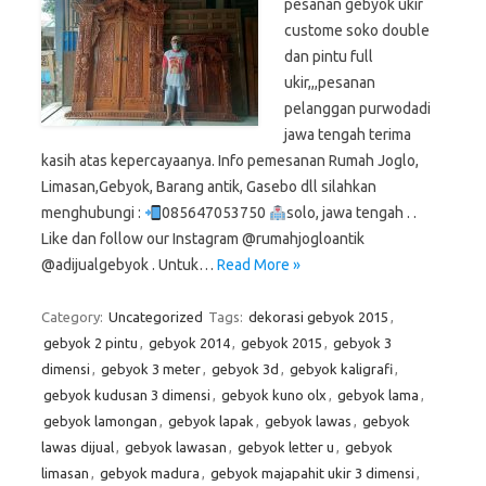
pesanan gebyok ukir
custome soko double
dan pintu full
ukir,,,pesanan
pelanggan purwodadi
jawa tengah terima
kasih atas kepercayaanya. Info pemesanan Rumah Joglo,
Limasan,Gebyok, Barang antik, Gasebo dll silahkan
menghubungi :
085647053750
solo, jawa tengah . .
Like dan follow our Instagram @rumahjogloantik
@adijualgebyok . Untuk…
Read More »
Category:
Uncategorized
Tags:
dekorasi gebyok 2015
,
gebyok 2 pintu
,
gebyok 2014
,
gebyok 2015
,
gebyok 3
dimensi
,
gebyok 3 meter
,
gebyok 3d
,
gebyok kaligrafi
,
gebyok kudusan 3 dimensi
,
gebyok kuno olx
,
gebyok lama
,
gebyok lamongan
,
gebyok lapak
,
gebyok lawas
,
gebyok
lawas dijual
,
gebyok lawasan
,
gebyok letter u
,
gebyok
limasan
,
gebyok madura
,
gebyok majapahit ukir 3 dimensi
,