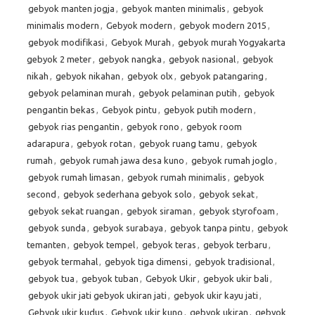
gebyok manten jogja
,
gebyok manten minimalis
,
gebyok
minimalis modern
,
Gebyok modern
,
gebyok modern 2015
,
gebyok modifikasi
,
Gebyok Murah
,
gebyok murah Yogyakarta
gebyok 2 meter
,
gebyok nangka
,
gebyok nasional
,
gebyok
nikah
,
gebyok nikahan
,
gebyok olx
,
gebyok patangaring
,
gebyok pelaminan murah
,
gebyok pelaminan putih
,
gebyok
pengantin bekas
,
Gebyok pintu
,
gebyok putih modern
,
gebyok rias pengantin
,
gebyok rono
,
gebyok room
adarapura
,
gebyok rotan
,
gebyok ruang tamu
,
gebyok
rumah
,
gebyok rumah jawa desa kuno
,
gebyok rumah joglo
,
gebyok rumah limasan
,
gebyok rumah minimalis
,
gebyok
second
,
gebyok sederhana gebyok solo
,
gebyok sekat
,
gebyok sekat ruangan
,
gebyok siraman
,
gebyok styrofoam
,
gebyok sunda
,
gebyok surabaya
,
gebyok tanpa pintu
,
gebyok
temanten
,
gebyok tempel
,
gebyok teras
,
gebyok terbaru
,
gebyok termahal
,
gebyok tiga dimensi
,
gebyok tradisional
,
gebyok tua
,
gebyok tuban
,
Gebyok Ukir
,
gebyok ukir bali
,
gebyok ukir jati gebyok ukiran jati
,
gebyok ukir kayu jati
,
Gebyok ukir kudus
,
Gebyok ukir kuno
,
gebyok ukiran
,
gebyok