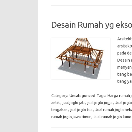
Desain Rumah yg eks
Arsitek
arsitekt
pada de
Desain a
menyang
tiang b
tiang 
Category:
Uncategorized
Tags:
Harga rumah j
antik
,
jual joglo jati
,
jual joglo jogja
,
Jual jogl
tengahan
,
jual joglo tua
,
Jual rumah joglo bek
rumah joglo jawa timur
,
Jual rumah joglo kuno a