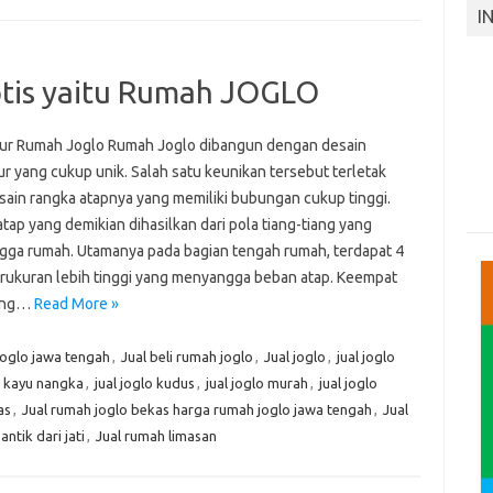
I
otis yaitu Rumah JOGLO
tur Rumah Joglo Rumah Joglo dibangun dengan desain
ur yang cukup unik. Salah satu keunikan tersebut terletak
sain rangka atapnya yang memiliki bubungan cukup tinggi.
tap yang demikian dihasilkan dari pola tiang-tiang yang
ga rumah. Utamanya pada bagian tengah rumah, terdapat 4
erukuran lebih tinggi yang menyangga beban atap. Keempat
yang…
Read More »
oglo jawa tengah
,
Jual beli rumah joglo
,
Jual joglo
,
jual joglo
o kayu nangka
,
jual joglo kudus
,
jual joglo murah
,
jual joglo
as
,
Jual rumah joglo bekas harga rumah joglo jawa tengah
,
Jual
ntik dari jati
,
Jual rumah limasan