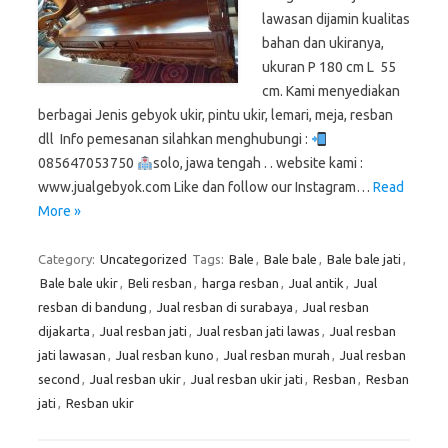
lawasan dijamin kualitas
bahan dan ukiranya,
ukuran P 180 cm L 55
cm. Kami menyediakan
berbagai Jenis gebyok ukir, pintu ukir, lemari, meja, resban
dll Info pemesanan silahkan menghubungi :
085647053750
solo, jawa tengah . . website kami :
www.jualgebyok.com Like dan follow our Instagram…
Read
More »
Category:
Uncategorized
Tags:
Bale
,
Bale bale
,
Bale bale jati
,
Bale bale ukir
,
Beli resban
,
harga resban
,
Jual antik
,
Jual
resban di bandung
,
Jual resban di surabaya
,
Jual resban
dijakarta
,
Jual resban jati
,
Jual resban jati lawas
,
Jual resban
jati lawasan
,
Jual resban kuno
,
Jual resban murah
,
Jual resban
second
,
Jual resban ukir
,
Jual resban ukir jati
,
Resban
,
Resban
jati
,
Resban ukir