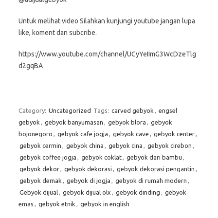
Untuk melihat video Silahkan kunjungi youtube jangan lupa
like, koment dan subcribe.
https://www.youtube.com/channel/UCyYeIImG3WcDzeTlg
d2gqBA
Category:
Uncategorized
Tags:
carved gebyok
,
engsel
gebyok
,
gebyok banyumasan
,
gebyok blora
,
gebyok
bojonegoro
,
gebyok cafe jogja
,
gebyok cave
,
gebyok center
,
gebyok cermin
,
gebyok china
,
gebyok cina
,
gebyok cirebon
,
gebyok coffee jogja
,
gebyok coklat
,
gebyok dari bambu
,
gebyok dekor
,
gebyok dekorasi
,
gebyok dekorasi pengantin
,
gebyok demak
,
gebyok di jogja
,
gebyok di rumah modern
,
Gebyok dijual
,
gebyok dijual olx
,
gebyok dinding
,
gebyok
emas
,
gebyok etnik
,
gebyok in english