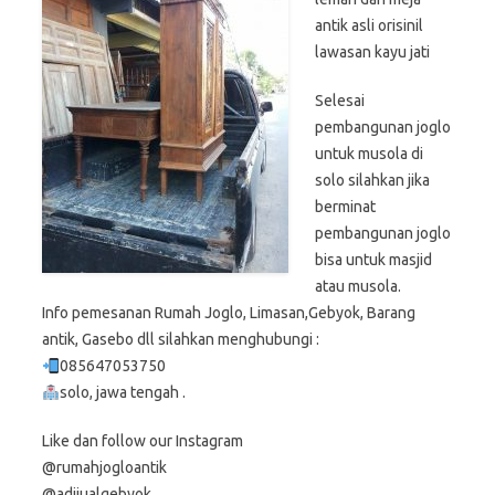
antik asli orisinil
lawasan kayu jati
Selesai
pembangunan joglo
untuk musola di
solo silahkan jika
berminat
pembangunan joglo
bisa untuk masjid
atau musola.
Info pemesanan Rumah Joglo, Limasan,Gebyok, Barang
antik, Gasebo dll silahkan menghubungi :
085647053750
solo, jawa tengah .
Like dan follow our Instagram
@rumahjogloantik
@adijualgebyok