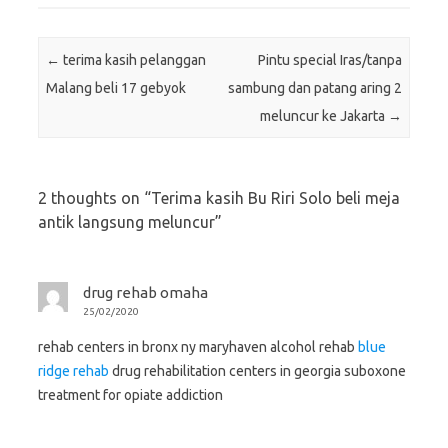
Post navigation
←
terima kasih pelanggan
Pintu special Iras/tanpa
Malang beli 17 gebyok
sambung dan patang aring 2
meluncur ke Jakarta
→
2 thoughts on “
Terima kasih Bu Riri Solo beli meja
antik langsung meluncur
”
drug rehab omaha
25/02/2020
rehab centers in bronx ny maryhaven alcohol rehab
blue
ridge rehab
drug rehabilitation centers in georgia suboxone
treatment for opiate addiction