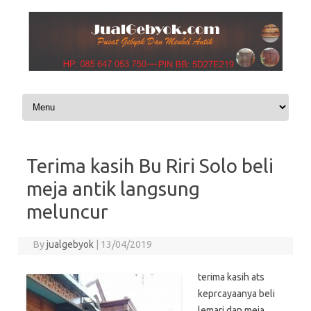
Skip to content
Terima kasih Bu Riri Solo beli
meja antik langsung
meluncur
By
jualgebyok
|
13/04/2019
terima kasih ats
keprcayaanya beli
lemari dan meja