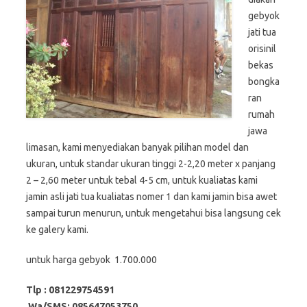
gebyok
jati tua
orisinil
bekas
bongka
ran
rumah
jawa
limasan, kami menyediakan banyak pilihan model dan
ukuran, untuk standar ukuran tinggi 2-2,20 meter x panjang
2 – 2,60 meter untuk tebal 4-5 cm, untuk kualiatas kami
jamin asli jati tua kualiatas nomer 1 dan kami jamin bisa awet
sampai turun menurun, untuk mengetahui bisa langsung cek
ke galery kami.
untuk harga gebyok 1.700.000
Tlp : 081229754591
Wa/SMS: 085647053750