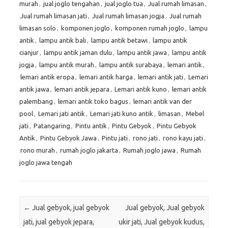
murah
,
jual joglo tengahan
,
jual joglo tua
,
Jual rumah limasan
,
Jual rumah limasan jati
,
Jual rumah limasan jogja
,
Jual rumah
limasan solo
,
komponen joglo
,
komponen rumah joglo
,
lampu
antik
,
lampu antik bali
,
lampu antik betawi
,
lampu antik
cianjur
,
lampu antik jaman dulu
,
lampu antik jawa
,
lampu antik
jogja
,
lampu antik murah
,
lampu antik surabaya
,
lemari antik
,
lemari antik eropa
,
lemari antik harga
,
lemari antik jati
,
Lemari
antik jawa
,
lemari antik jepara
,
Lemari antik kuno
,
lemari antik
palembang
,
lemari antik toko bagus
,
lemari antik van der
pool
,
Lemari jati antik
,
Lemari jati kuno antik
,
limasan
,
Mebel
jati
,
Patangaring
,
Pintu antik
,
Pintu Gebyok
,
Pintu Gebyok
Antik
,
Pintu Gebyok Jawa
,
Pintu jati
,
rono jati
,
rono kayu jati
,
rono murah
,
rumah joglo jakarta
,
Rumah joglo jawa
,
Rumah
joglo jawa tengah
Post navigation
←
Jual gebyok, jual gebyok
Jual gebyok, Jual gebyok
jati, jual gebyok jepara,
ukir jati, Jual gebyok kudus,