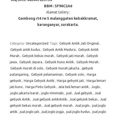
BBM : 5F96C2A6
Alamat Gelery :
Gembong rt4 rw 5 malanggaten kebakkramat,
karanganyar, surakarta.
Category:
Uncategorized
Tags:
Gebyok Antik Jati Original
,
Gebyok antik kudus
,
Gebyok Antik Madura
,
Gebyok Antik
Murah
,
Gebyok bekas murah
,
Gebyok jati murah
,
Gebyok
jawa
,
Gebyok Jepara
,
Gebyok Kuno Antik
,
Gebyok Murah
,
Gebyok murah di solo
,
Gebyok murah jakarta
,
gebyok
patangaring
,
Gebyok pelamaninan
,
Gebyok solo
,
Harga
gebyok
,
Harga Gebyok Antik
,
Harga gebyok jati
,
Harga lemari
jati kuno
,
Harga Pintu Gebyok
,
Jela beli lemari antik
,
Joglo
,
joglo jakarta barat
,
joglo minimalis
,
jual
,
Jual gebyok
,
Jual
gebyok Antik
,
Jual gebyok antikAntik
,
Jual gebyok bekas
,
Jual
gebyok bekas murah
,
Jual gebyok murah
,
Jual joglo
,
jual joglo
antik
,
jual joglo jati
,
jual joglo jogja
,
jual joglo kudus
,
jual joglo