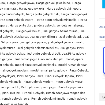
kuno
,
Harga gebyok jawa
,
Harga gebyok jawa kuno
,
Harga
ok minimalis
,
Harga gebyok ukir
,
Harga gebyok ukir jepara
,
rga Pintu Gebyok
,
harga pintu gebyok bali
,
harga pintu gebyok
rga pintu gebyok jepara
,
Harga pintu gebyok minimalis
,
Harga
jepara
,
Harga pintu ukir
,
jendela gebyok
,
jendela rumah joglo
,
Adi 
al gebyok
,
Jual gebyok bekas
,
Jual gebyok bekas murah
,
Jual
al Gebyok Di Jakarta
,
Jual gebyok di jogja
,
Jual gebyok jati
,
Jual
Buat
l Gebyok jawa
,
jual gebyok jepara
,
jual gebyok jepara murah
,
ebyok murah
,
Jual gebyok pelaminan bekas
,
Jual gebyok Pintu
,
pintu gebyok bekas
,
jual pintu gebyok di bali
,
Jual Pintu gebyok
ah gebyok
,
Jual rumah joglo kuno antik dari jati
,
mebel jepara
tu gebyok
,
model pintu gebyok minimalis
,
model rumah dengan
umah gebyok modern
,
model rumah pintu gebyok
,
Pintu Gebyok
,
gebyok jati
,
Pintu Gebyok Jawa
,
Pintu Gebyok Jepara
,
Pintu
ebyok Minimalis
,
Pintu Gebyok Modern
,
Pintu Gebyok Murah
,
pintu jati antik
,
Pintu jati ukir
,
pintu joglo
,
Pintu kayu jati ukir
,
,
pintu ukir jati
,
Produk Gebyok
,
rumah adat jawa tengah dan
K
,
rumah gebyok jawa
,
Rumah gebyok minimalis
,
rumah gebyok
h joglo jawa tengah