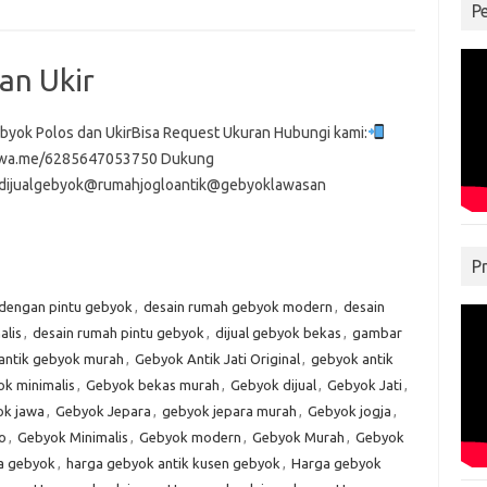
P
an Ukir
byok Polos dan UkirBisa Request Ukuran Hubungi kami:
//wa.me/6285647053750 Dukung
dijualgebyok@rumahjogloantik@gebyoklawasan
P
 dengan pintu gebyok
,
desain rumah gebyok modern
,
desain
alis
,
desain rumah pintu gebyok
,
dijual gebyok bekas
,
gambar
antik gebyok murah
,
Gebyok Antik Jati Original
,
gebyok antik
k minimalis
,
Gebyok bekas murah
,
Gebyok dijual
,
Gebyok Jati
,
k jawa
,
Gebyok Jepara
,
gebyok jepara murah
,
Gebyok jogja
,
o
,
Gebyok Minimalis
,
Gebyok modern
,
Gebyok Murah
,
Gebyok
a gebyok
,
harga gebyok antik kusen gebyok
,
Harga gebyok