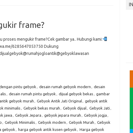
I
ukir frame?
u proses mengukir frame?Cek gambar ya.. Hubungi kami:
//wa.me/6285647053750 Dukung
dijualgebyok@rumahjogloantik@gebyoklawasan
 dengan pintu gebyok
,
desain rumah gebyok modern
,
desain
alis
,
desain rumah pintu gebyok
,
dijual gebyok bekas
,
gambar
antik gebyok murah
,
Gebyok Antik Jati Original
,
gebyok antik
k minimalis
,
Gebyok bekas murah
,
Gebyok dijual
,
Gebyok Jati
,
k jawa
,
Gebyok Jepara
,
gebyok jepara murah
,
Gebyok jogja
,
o
,
Gebyok Minimalis
,
Gebyok modern
,
Gebyok Murah
,
Gebyok
a gebyok
,
harga gebyok antik kusen gebyok
,
Harga gebyok