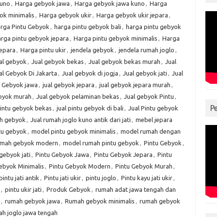
kuno
,
Harga gebyok jawa
,
Harga gebyok jawa kuno
,
Harga
ok minimalis
,
Harga gebyok ukir
,
Harga gebyok ukir jepara
,
rga Pintu Gebyok
,
harga pintu gebyok bali
,
harga pintu gebyok
rga pintu gebyok jepara
,
Harga pintu gebyok minimalis
,
Harga
jepara
,
Harga pintu ukir
,
jendela gebyok
,
jendela rumah joglo
,
al gebyok
,
Jual gebyok bekas
,
Jual gebyok bekas murah
,
Jual
al Gebyok Di Jakarta
,
Jual gebyok di jogja
,
Jual gebyok jati
,
Jual
l Gebyok jawa
,
jual gebyok jepara
,
jual gebyok jepara murah
,
ebyok murah
,
Jual gebyok pelaminan bekas
,
Jual gebyok Pintu
,
P
pintu gebyok bekas
,
jual pintu gebyok di bali
,
Jual Pintu gebyok
ah gebyok
,
Jual rumah joglo kuno antik dari jati
,
mebel jepara
tu gebyok
,
model pintu gebyok minimalis
,
model rumah dengan
umah gebyok modern
,
model rumah pintu gebyok
,
Pintu Gebyok
,
gebyok jati
,
Pintu Gebyok Jawa
,
Pintu Gebyok Jepara
,
Pintu
ebyok Minimalis
,
Pintu Gebyok Modern
,
Pintu Gebyok Murah
,
pintu jati antik
,
Pintu jati ukir
,
pintu joglo
,
Pintu kayu jati ukir
,
,
pintu ukir jati
,
Produk Gebyok
,
rumah adat jawa tengah dan
,
rumah gebyok jawa
,
Rumah gebyok minimalis
,
rumah gebyok
h joglo jawa tengah