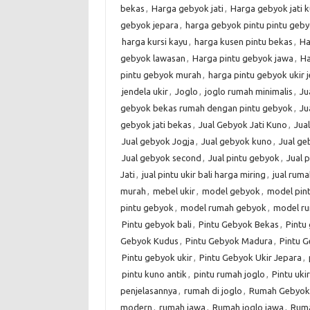
bekas
,
Harga gebyok jati
,
Harga gebyok jati 
gebyok jepara
,
harga gebyok pintu pintu geby
harga kursi kayu
,
harga kusen pintu bekas
,
Ha
gebyok lawasan
,
Harga pintu gebyok jawa
,
Ha
pintu gebyok murah
,
harga pintu gebyok ukir 
jendela ukir
,
Joglo
,
joglo rumah minimalis
,
Ju
gebyok bekas rumah dengan pintu gebyok
,
Ju
gebyok jati bekas
,
Jual Gebyok Jati Kuno
,
Jua
Jual gebyok Jogja
,
Jual gebyok kuno
,
Jual g
Jual gebyok second
,
Jual pintu gebyok
,
Jual 
Jati
,
jual pintu ukir bali harga miring
,
jual rum
murah
,
mebel ukir
,
model gebyok
,
model pin
pintu gebyok
,
model rumah gebyok
,
model r
Pintu gebyok bali
,
Pintu Gebyok Bekas
,
Pintu 
Gebyok Kudus
,
Pintu Gebyok Madura
,
Pintu G
Pintu gebyok ukir
,
Pintu Gebyok Ukir Jepara
,
pintu kuno antik
,
pintu rumah joglo
,
Pintu ukir
penjelasannya
,
rumah di joglo
,
Rumah Gebyok
modern
,
rumah jawa
,
Rumah joglo jawa
,
Ruma