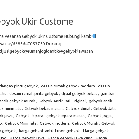
byok Ukir Custome
a Pesanan Gebyok Ukir Custome Hubungi kami:
//wa.me/6285647053750 Dukung
dijualgebyok@rumahjogloantik@gebyoklawasan
 dengan pintu gebyok
,
desain rumah gebyok modern
,
desain
alis
,
desain rumah pintu gebyok
,
dijual gebyok bekas
,
gambar
antik gebyok murah
,
Gebyok Antik Jati Original
,
gebyok antik
k minimalis
,
Gebyok bekas murah
,
Gebyok dijual
,
Gebyok Jati
,
k jawa
,
Gebyok Jepara
,
gebyok jepara murah
,
Gebyok jogja
,
o
,
Gebyok Minimalis
,
Gebyok modern
,
Gebyok Murah
,
Gebyok
a gebyok
,
harga gebyok antik kusen gebyok
,
Harga gebyok
kuno
,
Harga gebyok jawa
,
Harga gebyok jawa kuno
,
Harga