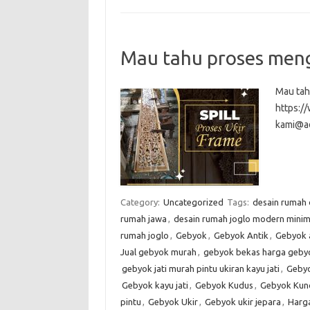
Mau tahu proses meng
Mau tah
https:
kami@a
Category:
Uncategorized
Tags:
desain rumah
rumah jawa
,
desain rumah joglo modern minim
rumah joglo
,
Gebyok
,
Gebyok Antik
,
Gebyok 
Jual gebyok murah
,
gebyok bekas harga gebyo
gebyok jati murah pintu ukiran kayu jati
,
Gebyo
Gebyok kayu jati
,
Gebyok Kudus
,
Gebyok Kun
pintu
,
Gebyok Ukir
,
Gebyok ukir jepara
,
Harg