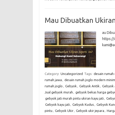
Mau Dibuatkan Ukiran 
au Dibua
https:
kami@a
Category:
Uncategorized
Tags:
desain rumah
rumah jawa
,
desain rumah joglo modern minim
rumah joglo
,
Gebyok
,
Gebyok Antik
,
Gebyok 
Jual gebyok murah
,
gebyok bekas harga gebyo
gebyok jati murah pintu ukiran kayu jati
,
Gebyo
Gebyok kayu jati
,
Gebyok Kudus
,
Gebyok Kun
pintu
,
Gebyok Ukir
,
Gebyok ukir jepara
,
Harg