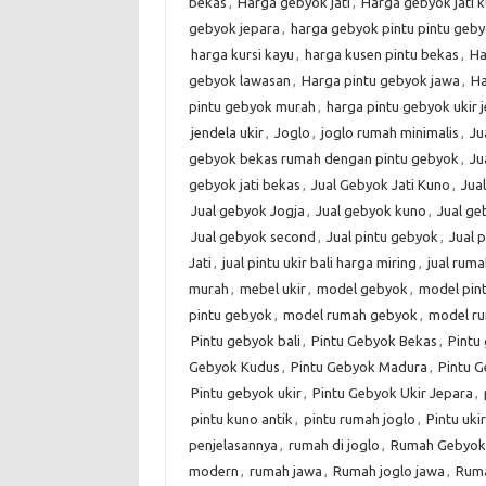
bekas
,
Harga gebyok jati
,
Harga gebyok jati 
gebyok jepara
,
harga gebyok pintu pintu geby
harga kursi kayu
,
harga kusen pintu bekas
,
Ha
gebyok lawasan
,
Harga pintu gebyok jawa
,
Ha
pintu gebyok murah
,
harga pintu gebyok ukir 
jendela ukir
,
Joglo
,
joglo rumah minimalis
,
Ju
gebyok bekas rumah dengan pintu gebyok
,
Ju
gebyok jati bekas
,
Jual Gebyok Jati Kuno
,
Jua
Jual gebyok Jogja
,
Jual gebyok kuno
,
Jual g
Jual gebyok second
,
Jual pintu gebyok
,
Jual 
Jati
,
jual pintu ukir bali harga miring
,
jual rum
murah
,
mebel ukir
,
model gebyok
,
model pin
pintu gebyok
,
model rumah gebyok
,
model r
Pintu gebyok bali
,
Pintu Gebyok Bekas
,
Pintu 
Gebyok Kudus
,
Pintu Gebyok Madura
,
Pintu G
Pintu gebyok ukir
,
Pintu Gebyok Ukir Jepara
,
pintu kuno antik
,
pintu rumah joglo
,
Pintu ukir
penjelasannya
,
rumah di joglo
,
Rumah Gebyok
modern
,
rumah jawa
,
Rumah joglo jawa
,
Ruma