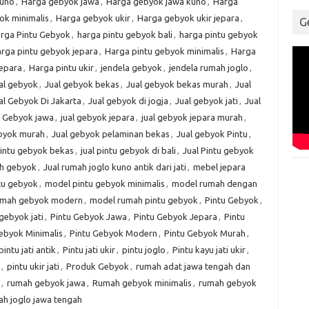
kuno
,
Harga gebyok jawa
,
Harga gebyok jawa kuno
,
Harga
ok minimalis
,
Harga gebyok ukir
,
Harga gebyok ukir jepara
,
G
rga Pintu Gebyok
,
harga pintu gebyok bali
,
harga pintu gebyok
rga pintu gebyok jepara
,
Harga pintu gebyok minimalis
,
Harga
jepara
,
Harga pintu ukir
,
jendela gebyok
,
jendela rumah joglo
,
al gebyok
,
Jual gebyok bekas
,
Jual gebyok bekas murah
,
Jual
al Gebyok Di Jakarta
,
Jual gebyok di jogja
,
Jual gebyok jati
,
Jual
l Gebyok jawa
,
jual gebyok jepara
,
jual gebyok jepara murah
,
ebyok murah
,
Jual gebyok pelaminan bekas
,
Jual gebyok Pintu
,
pintu gebyok bekas
,
jual pintu gebyok di bali
,
Jual Pintu gebyok
ah gebyok
,
Jual rumah joglo kuno antik dari jati
,
mebel jepara
tu gebyok
,
model pintu gebyok minimalis
,
model rumah dengan
umah gebyok modern
,
model rumah pintu gebyok
,
Pintu Gebyok
,
gebyok jati
,
Pintu Gebyok Jawa
,
Pintu Gebyok Jepara
,
Pintu
ebyok Minimalis
,
Pintu Gebyok Modern
,
Pintu Gebyok Murah
,
pintu jati antik
,
Pintu jati ukir
,
pintu joglo
,
Pintu kayu jati ukir
,
,
pintu ukir jati
,
Produk Gebyok
,
rumah adat jawa tengah dan
,
rumah gebyok jawa
,
Rumah gebyok minimalis
,
rumah gebyok
h joglo jawa tengah