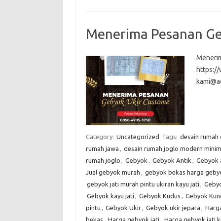
Menerima Pesanan Ge
Menerim
https:
kami@a
Category:
Uncategorized
Tags:
desain rumah
rumah jawa
,
desain rumah joglo modern minim
rumah joglo
,
Gebyok
,
Gebyok Antik
,
Gebyok 
Jual gebyok murah
,
gebyok bekas harga gebyo
gebyok jati murah pintu ukiran kayu jati
,
Gebyo
Gebyok kayu jati
,
Gebyok Kudus
,
Gebyok Kun
pintu
,
Gebyok Ukir
,
Gebyok ukir jepara
,
Harg
bekas
,
Harga gebyok jati
,
Harga gebyok jati 