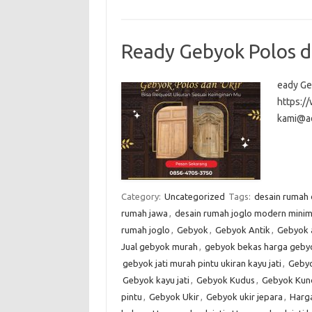
Ready Gebyok Polos d
eady Ge
https:
kami@a
Category:
Uncategorized
Tags:
desain rumah
rumah jawa
,
desain rumah joglo modern minim
rumah joglo
,
Gebyok
,
Gebyok Antik
,
Gebyok 
Jual gebyok murah
,
gebyok bekas harga gebyo
gebyok jati murah pintu ukiran kayu jati
,
Gebyo
Gebyok kayu jati
,
Gebyok Kudus
,
Gebyok Kun
pintu
,
Gebyok Ukir
,
Gebyok ukir jepara
,
Harg