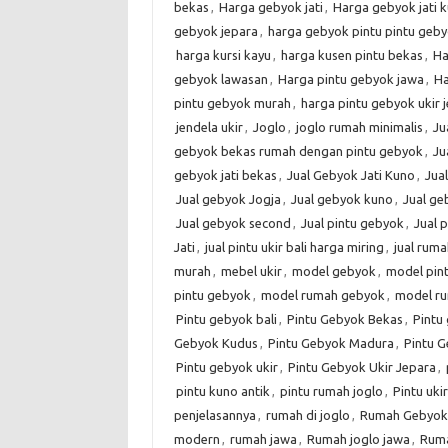
bekas
,
Harga gebyok jati
,
Harga gebyok jati 
gebyok jepara
,
harga gebyok pintu pintu geby
harga kursi kayu
,
harga kusen pintu bekas
,
Ha
gebyok lawasan
,
Harga pintu gebyok jawa
,
Ha
pintu gebyok murah
,
harga pintu gebyok ukir 
jendela ukir
,
Joglo
,
joglo rumah minimalis
,
Ju
gebyok bekas rumah dengan pintu gebyok
,
Ju
gebyok jati bekas
,
Jual Gebyok Jati Kuno
,
Jua
Jual gebyok Jogja
,
Jual gebyok kuno
,
Jual g
Jual gebyok second
,
Jual pintu gebyok
,
Jual 
Jati
,
jual pintu ukir bali harga miring
,
jual rum
murah
,
mebel ukir
,
model gebyok
,
model pin
pintu gebyok
,
model rumah gebyok
,
model r
Pintu gebyok bali
,
Pintu Gebyok Bekas
,
Pintu 
Gebyok Kudus
,
Pintu Gebyok Madura
,
Pintu G
Pintu gebyok ukir
,
Pintu Gebyok Ukir Jepara
,
pintu kuno antik
,
pintu rumah joglo
,
Pintu ukir
penjelasannya
,
rumah di joglo
,
Rumah Gebyok
modern
,
rumah jawa
,
Rumah joglo jawa
,
Ruma