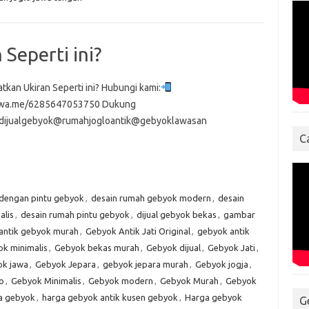
Seperti ini?
tkan Ukiran Seperti ini? Hubungi kami:
//wa.me/6285647053750 Dukung
dijualgebyok@rumahjogloantik@gebyoklawasan
C
 dengan pintu gebyok
,
desain rumah gebyok modern
,
desain
alis
,
desain rumah pintu gebyok
,
dijual gebyok bekas
,
gambar
antik gebyok murah
,
Gebyok Antik Jati Original
,
gebyok antik
k minimalis
,
Gebyok bekas murah
,
Gebyok dijual
,
Gebyok Jati
,
k jawa
,
Gebyok Jepara
,
gebyok jepara murah
,
Gebyok jogja
,
o
,
Gebyok Minimalis
,
Gebyok modern
,
Gebyok Murah
,
Gebyok
a gebyok
,
harga gebyok antik kusen gebyok
,
Harga gebyok
G