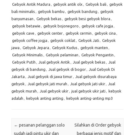
Gebyok Antik Madura
,
gebyok antik olx
,
Gebyok bali
,
gebyok
bali minimalis
,
gebyok bambu
,
gebyok bandung
,
gebyok
banyumasan
,
Gebyok bekas
,
gebyok besi gebyok blora
,
gebyok betawie
,
gebyok bojonegoro
,
gebyok cafe jogja
,
gebyok cave
,
gebyok center
,
gebyok cermin
,
gebyok cina
,
gebyok coffee jogja
,
gebyok coklat
,
Gebyok Jati
,
Gebyok
jawa
,
Gebyok Jepara
,
Gebyok Kudus
,
gebyok manten
,
Gebyok Minimalis
,
Gebyok pelaminan
,
Gebyok Pengantin
,
Gebyok Putih
,
Jual gebyok Antik
,
Jual gebyok bekas
,
Jual
gebyok di bandung
,
Jual gebyok di bogor
,
Jual Gebyok Di
Jakarta
,
Jual gebyok di jawa timur
,
Jual gebyok disurabaya
gebyok
,
Jual gebyok jati murah
,
Jual gebyok jati ukir
,
Jual
gebyok murah
,
Jual gebyok ukir
,
jual gebyok ukir jati
,
kebyok
adalah
,
kebyok anting anting
,
kebyok anting-anting mp3
Post navigation
←
pesanan pelanggan solo
Silahkan di Order gebyok
sudah jadi pintu ukir dan
berbagai jenis motif dan