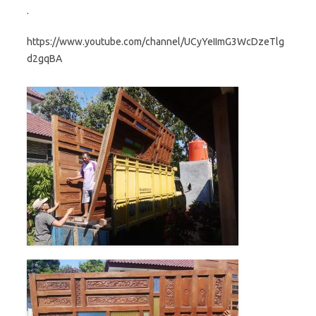
.
https://www.youtube.com/channel/UCyYeIImG3WcDzeTlg
d2gqBA