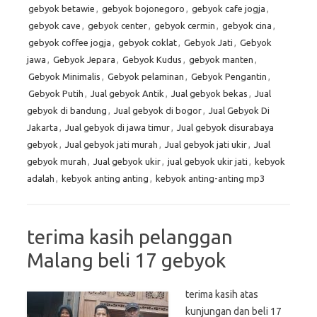
gebyok betawie
,
gebyok bojonegoro
,
gebyok cafe jogja
,
gebyok cave
,
gebyok center
,
gebyok cermin
,
gebyok cina
,
gebyok coffee jogja
,
gebyok coklat
,
Gebyok Jati
,
Gebyok
jawa
,
Gebyok Jepara
,
Gebyok Kudus
,
gebyok manten
,
Gebyok Minimalis
,
Gebyok pelaminan
,
Gebyok Pengantin
,
Gebyok Putih
,
Jual gebyok Antik
,
Jual gebyok bekas
,
Jual
gebyok di bandung
,
Jual gebyok di bogor
,
Jual Gebyok Di
Jakarta
,
Jual gebyok di jawa timur
,
Jual gebyok disurabaya
gebyok
,
Jual gebyok jati murah
,
Jual gebyok jati ukir
,
Jual
gebyok murah
,
Jual gebyok ukir
,
jual gebyok ukir jati
,
kebyok
adalah
,
kebyok anting anting
,
kebyok anting-anting mp3
terima kasih pelanggan
Malang beli 17 gebyok
terima kasih atas
kunjungan dan beli 17