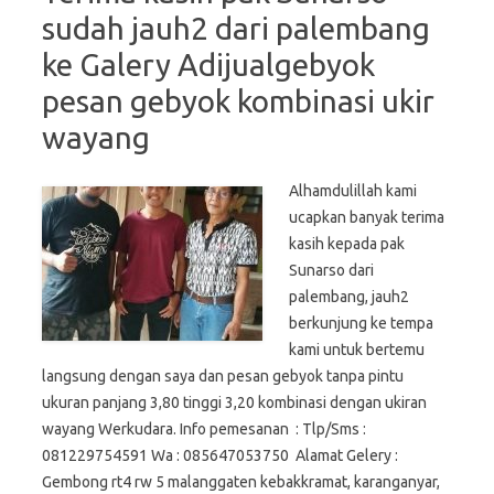
sudah jauh2 dari palembang
ke Galery Adijualgebyok
pesan gebyok kombinasi ukir
wayang
Alhamdulillah kami
ucapkan banyak terima
kasih kepada pak
Sunarso dari
palembang, jauh2
berkunjung ke tempa
kami untuk bertemu
langsung dengan saya dan pesan gebyok tanpa pintu
ukuran panjang 3,80 tinggi 3,20 kombinasi dengan ukiran
wayang Werkudara. Info pemesanan : Tlp/Sms :
081229754591 Wa : 085647053750 Alamat Gelery :
Gembong rt4 rw 5 malanggaten kebakkramat, karanganyar,