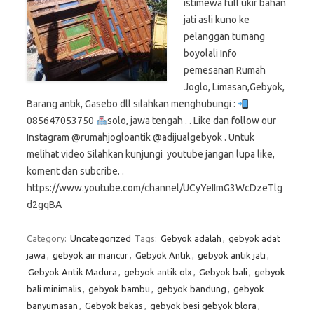
istimewa full ukir bahan
jati asli kuno ke
pelanggan tumang
boyolali Info
pemesanan Rumah
Joglo, Limasan,Gebyok,
Barang antik, Gasebo dll silahkan menghubungi :
085647053750
solo, jawa tengah . . Like dan follow our
Instagram @rumahjogloantik @adijualgebyok . Untuk
melihat video Silahkan kunjungi youtube jangan lupa like,
koment dan subcribe. .
https://www.youtube.com/channel/UCyYeIImG3WcDzeTlg
d2gqBA
Category:
Uncategorized
Tags:
Gebyok adalah
,
gebyok adat
jawa
,
gebyok air mancur
,
Gebyok Antik
,
gebyok antik jati
,
Gebyok Antik Madura
,
gebyok antik olx
,
Gebyok bali
,
gebyok
bali minimalis
,
gebyok bambu
,
gebyok bandung
,
gebyok
banyumasan
,
Gebyok bekas
,
gebyok besi gebyok blora
,