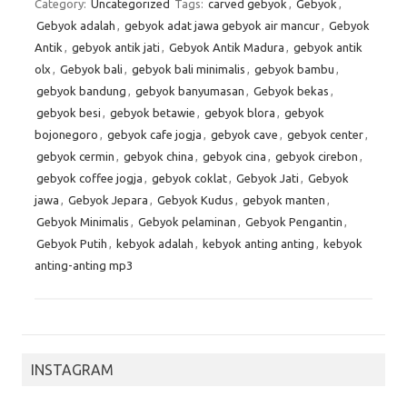
Category:
Uncategorized
Tags:
carved gebyok
,
Gebyok
,
Gebyok adalah
,
gebyok adat jawa gebyok air mancur
,
Gebyok
Antik
,
gebyok antik jati
,
Gebyok Antik Madura
,
gebyok antik
olx
,
Gebyok bali
,
gebyok bali minimalis
,
gebyok bambu
,
gebyok bandung
,
gebyok banyumasan
,
Gebyok bekas
,
gebyok besi
,
gebyok betawie
,
gebyok blora
,
gebyok
bojonegoro
,
gebyok cafe jogja
,
gebyok cave
,
gebyok center
,
gebyok cermin
,
gebyok china
,
gebyok cina
,
gebyok cirebon
,
gebyok coffee jogja
,
gebyok coklat
,
Gebyok Jati
,
Gebyok
jawa
,
Gebyok Jepara
,
Gebyok Kudus
,
gebyok manten
,
Gebyok Minimalis
,
Gebyok pelaminan
,
Gebyok Pengantin
,
Gebyok Putih
,
kebyok adalah
,
kebyok anting anting
,
kebyok
anting-anting mp3
INSTAGRAM