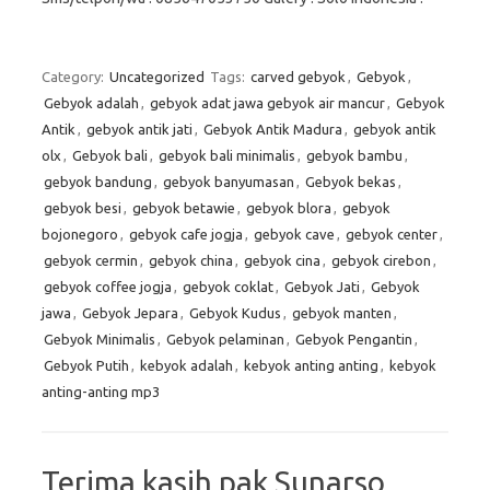
Category:
Uncategorized
Tags:
carved gebyok
,
Gebyok
,
Gebyok adalah
,
gebyok adat jawa gebyok air mancur
,
Gebyok
Antik
,
gebyok antik jati
,
Gebyok Antik Madura
,
gebyok antik
olx
,
Gebyok bali
,
gebyok bali minimalis
,
gebyok bambu
,
gebyok bandung
,
gebyok banyumasan
,
Gebyok bekas
,
gebyok besi
,
gebyok betawie
,
gebyok blora
,
gebyok
bojonegoro
,
gebyok cafe jogja
,
gebyok cave
,
gebyok center
,
gebyok cermin
,
gebyok china
,
gebyok cina
,
gebyok cirebon
,
gebyok coffee jogja
,
gebyok coklat
,
Gebyok Jati
,
Gebyok
jawa
,
Gebyok Jepara
,
Gebyok Kudus
,
gebyok manten
,
Gebyok Minimalis
,
Gebyok pelaminan
,
Gebyok Pengantin
,
Gebyok Putih
,
kebyok adalah
,
kebyok anting anting
,
kebyok
anting-anting mp3
Terima kasih pak Sunarso