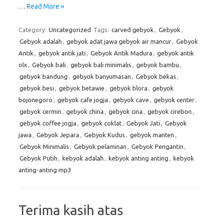
…
Read More »
Category:
Uncategorized
Tags:
carved gebyok
,
Gebyok
,
Gebyok adalah
,
gebyok adat jawa gebyok air mancur
,
Gebyok
Antik
,
gebyok antik jati
,
Gebyok Antik Madura
,
gebyok antik
olx
,
Gebyok bali
,
gebyok bali minimalis
,
gebyok bambu
,
gebyok bandung
,
gebyok banyumasan
,
Gebyok bekas
,
gebyok besi
,
gebyok betawie
,
gebyok blora
,
gebyok
bojonegoro
,
gebyok cafe jogja
,
gebyok cave
,
gebyok center
,
gebyok cermin
,
gebyok china
,
gebyok cina
,
gebyok cirebon
,
gebyok coffee jogja
,
gebyok coklat
,
Gebyok Jati
,
Gebyok
jawa
,
Gebyok Jepara
,
Gebyok Kudus
,
gebyok manten
,
Gebyok Minimalis
,
Gebyok pelaminan
,
Gebyok Pengantin
,
Gebyok Putih
,
kebyok adalah
,
kebyok anting anting
,
kebyok
anting-anting mp3
Terima kasih atas