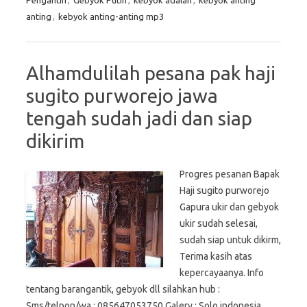
Pengantin
,
Gebyok Putih
,
kebyok adalah
,
kebyok anting
anting
,
kebyok anting-anting mp3
Alhamdulilah pesana pak haji
sugito purworejo jawa
tengah sudah jadi dan siap
dikirim
Progres pesanan Bapak
Haji sugito purworejo
Gapura ukir dan gebyok
ukir sudah selesai,
sudah siap untuk dikirm,
Terima kasih atas
kepercayaanya. Info
tentang barangantik, gebyok dll silahkan hub :
Sms/telpon/wa : 085647053750 Galery : Solo indonesia .