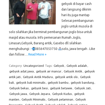
gebyok di bayar cash
dan langsung dikirim
hari itu juga mantap
Selesai pembangunan
joglo untuk musola di
solo silahkan jika berminat pembangunan joglo bisa untuk
masjid atau musola. Info pemesanan Rumah Joglo,
Limasan,Gebyok, Barang antik, Gasebo dll silahkan
menghubungi :
085647053750
solo, jawa tengah . Like
dan follow…
Read More »
Category:
Uncategorized
Tags:
Gebyok
,
Gebyok adalah
,
gebyok adat jawa
,
gebyok air mancur
,
Gebyok Antik
,
gebyok
antik jati
,
Gebyok Antik Madura
,
gebyok antik olx
,
Gebyok
bali
,
gebyok bali minimalis
,
gebyok bambu
,
gebyok bandung
,
Gebyok bekas
,
gebyok besi
,
gebyok betawie
,
Gebyok Jati
,
Gebyok jawa
,
Gebyok Jepara
,
Gebyok Kudus
,
gebyok
manten
,
Gebyok Minimalis
,
Gebyok pelaminan
,
Gebyok