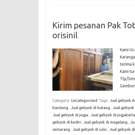
Kirim pesanan Pak Tot
orisinil
Kami Uc
Karanga
terima k
Kami tu
Tlp/Sms
Gembong
Category:
Uncategorized
Tags:
Jual gebyok A
bandung
,
Jual gebyok di batang
,
Jual gebyok
Jual gebyok di jogja
,
Jual gebyok di jogjakart
gebyok di kediri
,
Jual gebyok di magelang
,
Ju
semarang
,
Jual gebyok di solo
,
Jual gebyok d