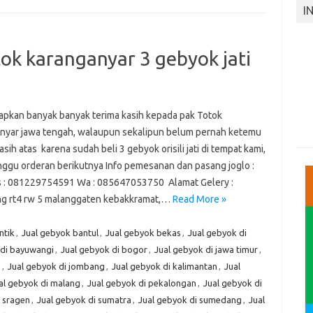
I
ok karanganyar 3 gebyok jati
apkan banyak banyak terima kasih kepada pak Totok
nyar jawa tengah, walaupun sekalipun belum pernah ketemu
asih atas karena sudah beli 3 gebyok orisili jati di tempat kami,
nggu orderan berikutnya Info pemesanan dan pasang joglo :
 : 081229754591 Wa : 085647053750 Alamat Gelery :
 rt4 rw 5 malanggaten kebakkramat,…
Read More »
ntik
,
Jual gebyok bantul
,
Jual gebyok bekas
,
Jual gebyok di
 di bayuwangi
,
Jual gebyok di bogor
,
Jual gebyok di jawa timur
,
a
,
Jual gebyok di jombang
,
Jual gebyok di kalimantan
,
Jual
al gebyok di malang
,
Jual gebyok di pekalongan
,
Jual gebyok di
i sragen
,
Jual gebyok di sumatra
,
Jual gebyok di sumedang
,
Jual