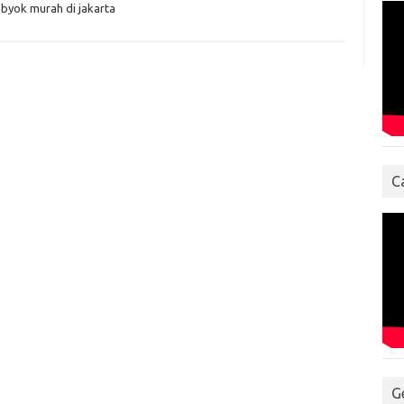
ebyok murah di jakarta
C
G