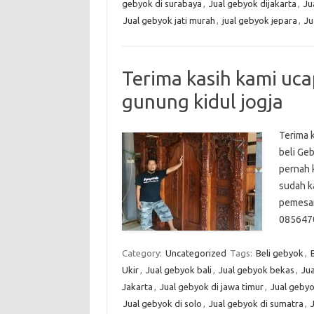
gebyok di surabaya
,
Jual gebyok dijakarta
,
Ju
Jual gebyok jati murah
,
jual gebyok jepara
,
Ju
Terima kasih kami uca
gunung kidul jogja
Terima k
beli Ge
pernah 
sudah ka
pemesan
085647
Category:
Uncategorized
Tags:
Beli gebyok
,
Ukir
,
Jual gebyok bali
,
Jual gebyok bekas
,
Ju
Jakarta
,
Jual gebyok di jawa timur
,
Jual geby
Jual gebyok di solo
,
Jual gebyok di sumatra
,