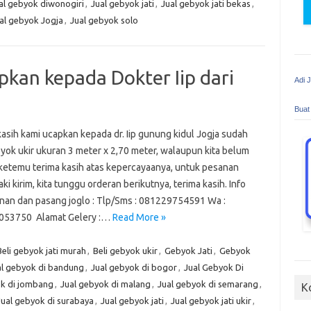
al gebyok diwonogiri
,
Jual gebyok jati
,
Jual gebyok jati bekas
,
al gebyok Jogja
,
Jual gebyok solo
pkan kepada Dokter Iip dari
Adi 
Buat
asih kami ucapkan kepada dr. Iip gunung kidul Jogja sudah
byok ukir ukuran 3 meter x 2,70 meter, walaupun kita belum
ketemu terima kasih atas kepercayaanya, untuk pesanan
ki kirim, kita tunggu orderan berikutnya, terima kasih. Info
an dan pasang joglo : Tlp/Sms : 081229754591 Wa :
053750 Alamat Gelery :…
Read More »
Beli gebyok jati murah
,
Beli gebyok ukir
,
Gebyok Jati
,
Gebyok
al gebyok di bandung
,
Jual gebyok di bogor
,
Jual Gebyok Di
ok di jombang
,
Jual gebyok di malang
,
Jual gebyok di semarang
,
K
Jual gebyok di surabaya
,
Jual gebyok jati
,
Jual gebyok jati ukir
,