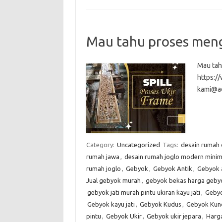
Mau tahu proses meng
Mau tah
https:
kami@a
Category:
Uncategorized
Tags:
desain rumah
rumah jawa
,
desain rumah joglo modern minim
rumah joglo
,
Gebyok
,
Gebyok Antik
,
Gebyok 
Jual gebyok murah
,
gebyok bekas harga gebyo
gebyok jati murah pintu ukiran kayu jati
,
Gebyo
Gebyok kayu jati
,
Gebyok Kudus
,
Gebyok Kun
pintu
,
Gebyok Ukir
,
Gebyok ukir jepara
,
Harg