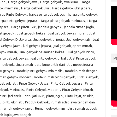
kuno
,
Harga gebyok jawa
,
Harga gebyok jawa kuno
,
Harga
ok minimalis
,
Harga gebyok ukir
,
Harga gebyok ukir jepara
,
rga Pintu Gebyok
,
harga pintu gebyok bali
,
harga pintu gebyok
rga pintu gebyok jepara
,
Harga pintu gebyok minimalis
,
Harga
jepara
,
Harga pintu ukir
,
jendela gebyok
,
jendela rumah joglo
,
al gebyok
,
Jual gebyok bekas
,
Jual gebyok bekas murah
,
Jual
al Gebyok Di Jakarta
,
Jual gebyok di jogja
,
Jual gebyok jati
,
Jual
l Gebyok jawa
,
jual gebyok jepara
,
jual gebyok jepara murah
,
ebyok murah
,
Jual gebyok pelaminan bekas
,
Jual gebyok Pintu
,
P
pintu gebyok bekas
,
jual pintu gebyok di bali
,
Jual Pintu gebyok
ah gebyok
,
Jual rumah joglo kuno antik dari jati
,
mebel jepara
tu gebyok
,
model pintu gebyok minimalis
,
model rumah dengan
umah gebyok modern
,
model rumah pintu gebyok
,
Pintu Gebyok
,
gebyok jati
,
Pintu Gebyok Jawa
,
Pintu Gebyok Jepara
,
Pintu
ebyok Minimalis
,
Pintu Gebyok Modern
,
Pintu Gebyok Murah
,
pintu jati antik
,
Pintu jati ukir
,
pintu joglo
,
Pintu kayu jati ukir
,
,
pintu ukir jati
,
Produk Gebyok
,
rumah adat jawa tengah dan
,
rumah gebyok jawa
,
Rumah gebyok minimalis
,
rumah gebyok
h joglo jawa tengah