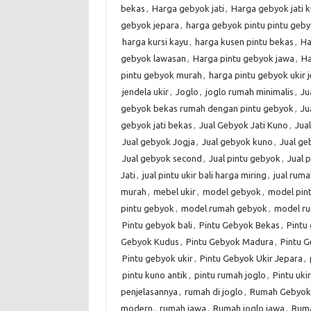
bekas
,
Harga gebyok jati
,
Harga gebyok jati 
gebyok jepara
,
harga gebyok pintu pintu geby
harga kursi kayu
,
harga kusen pintu bekas
,
Ha
gebyok lawasan
,
Harga pintu gebyok jawa
,
Ha
pintu gebyok murah
,
harga pintu gebyok ukir 
jendela ukir
,
Joglo
,
joglo rumah minimalis
,
Ju
gebyok bekas rumah dengan pintu gebyok
,
Ju
gebyok jati bekas
,
Jual Gebyok Jati Kuno
,
Jua
Jual gebyok Jogja
,
Jual gebyok kuno
,
Jual g
Jual gebyok second
,
Jual pintu gebyok
,
Jual 
Jati
,
jual pintu ukir bali harga miring
,
jual rum
murah
,
mebel ukir
,
model gebyok
,
model pin
pintu gebyok
,
model rumah gebyok
,
model r
Pintu gebyok bali
,
Pintu Gebyok Bekas
,
Pintu 
Gebyok Kudus
,
Pintu Gebyok Madura
,
Pintu G
Pintu gebyok ukir
,
Pintu Gebyok Ukir Jepara
,
pintu kuno antik
,
pintu rumah joglo
,
Pintu ukir
penjelasannya
,
rumah di joglo
,
Rumah Gebyok
modern
,
rumah jawa
,
Rumah joglo jawa
,
Ruma