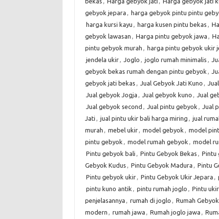
bekas
,
Harga gebyok jati
,
Harga gebyok jati 
gebyok jepara
,
harga gebyok pintu pintu geby
harga kursi kayu
,
harga kusen pintu bekas
,
Ha
gebyok lawasan
,
Harga pintu gebyok jawa
,
Ha
pintu gebyok murah
,
harga pintu gebyok ukir 
jendela ukir
,
Joglo
,
joglo rumah minimalis
,
Ju
gebyok bekas rumah dengan pintu gebyok
,
Ju
gebyok jati bekas
,
Jual Gebyok Jati Kuno
,
Jua
Jual gebyok Jogja
,
Jual gebyok kuno
,
Jual g
Jual gebyok second
,
Jual pintu gebyok
,
Jual 
Jati
,
jual pintu ukir bali harga miring
,
jual rum
murah
,
mebel ukir
,
model gebyok
,
model pin
pintu gebyok
,
model rumah gebyok
,
model r
Pintu gebyok bali
,
Pintu Gebyok Bekas
,
Pintu 
Gebyok Kudus
,
Pintu Gebyok Madura
,
Pintu G
Pintu gebyok ukir
,
Pintu Gebyok Ukir Jepara
,
pintu kuno antik
,
pintu rumah joglo
,
Pintu ukir
penjelasannya
,
rumah di joglo
,
Rumah Gebyok
modern
,
rumah jawa
,
Rumah joglo jawa
,
Ruma