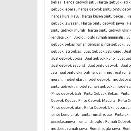
bekas
,
Harga gebyok jati
,
Harga gebyok jati 
gebyok jepara
,
harga gebyok pintu pintu geby
harga kursi kayu
,
harga kusen pintu bekas
,
Ha
gebyok lawasan
,
Harga pintu gebyok jawa
,
Ha
pintu gebyok murah
,
harga pintu gebyok ukir 
jendela ukir
,
Joglo
,
joglo rumah minimalis
,
Ju
gebyok bekas rumah dengan pintu gebyok
,
Ju
gebyok jati bekas
,
Jual Gebyok Jati Kuno
,
Jua
Jual gebyok Jogja
,
Jual gebyok kuno
,
Jual g
Jual gebyok second
,
Jual pintu gebyok
,
Jual 
Jati
,
jual pintu ukir bali harga miring
,
jual rum
murah
,
mebel ukir
,
model gebyok
,
model pin
pintu gebyok
,
model rumah gebyok
,
model r
Pintu gebyok bali
,
Pintu Gebyok Bekas
,
Pintu 
Gebyok Kudus
,
Pintu Gebyok Madura
,
Pintu G
Pintu gebyok ukir
,
Pintu Gebyok Ukir Jepara
,
pintu kuno antik
,
pintu rumah joglo
,
Pintu ukir
penjelasannya
,
rumah di joglo
,
Rumah Gebyok
modern
,
rumah jawa
,
Rumah joglo jawa
,
Ruma