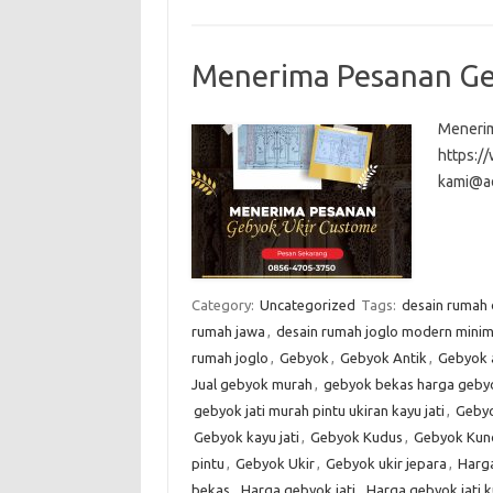
Menerima Pesanan Ge
Menerim
https:
kami@a
Category:
Uncategorized
Tags:
desain rumah
rumah jawa
,
desain rumah joglo modern minim
rumah joglo
,
Gebyok
,
Gebyok Antik
,
Gebyok 
Jual gebyok murah
,
gebyok bekas harga gebyo
gebyok jati murah pintu ukiran kayu jati
,
Gebyo
Gebyok kayu jati
,
Gebyok Kudus
,
Gebyok Kun
pintu
,
Gebyok Ukir
,
Gebyok ukir jepara
,
Harg
bekas
,
Harga gebyok jati
,
Harga gebyok jati 