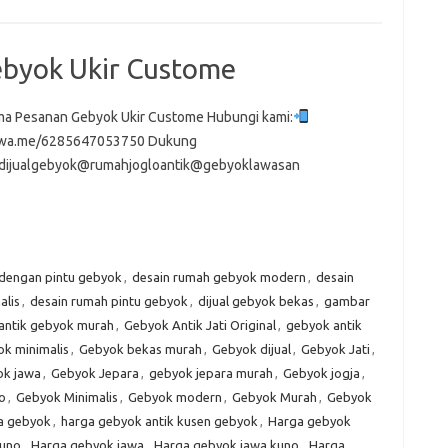
byok Ukir Custome
a Pesanan Gebyok Ukir Custome Hubungi kami:
//wa.me/6285647053750 Dukung
dijualgebyok@rumahjogloantik@gebyoklawasan
 dengan pintu gebyok
,
desain rumah gebyok modern
,
desain
alis
,
desain rumah pintu gebyok
,
dijual gebyok bekas
,
gambar
antik gebyok murah
,
Gebyok Antik Jati Original
,
gebyok antik
k minimalis
,
Gebyok bekas murah
,
Gebyok dijual
,
Gebyok Jati
,
k jawa
,
Gebyok Jepara
,
gebyok jepara murah
,
Gebyok jogja
,
o
,
Gebyok Minimalis
,
Gebyok modern
,
Gebyok Murah
,
Gebyok
a gebyok
,
harga gebyok antik kusen gebyok
,
Harga gebyok
kuno
,
Harga gebyok jawa
,
Harga gebyok jawa kuno
,
Harga