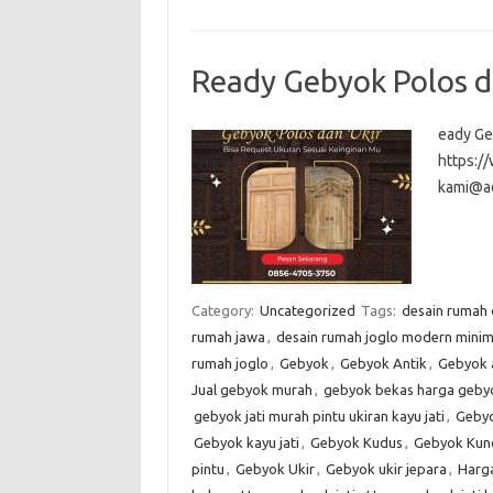
Ready Gebyok Polos d
eady Ge
https:
kami@a
Category:
Uncategorized
Tags:
desain rumah
rumah jawa
,
desain rumah joglo modern minim
rumah joglo
,
Gebyok
,
Gebyok Antik
,
Gebyok 
Jual gebyok murah
,
gebyok bekas harga gebyo
gebyok jati murah pintu ukiran kayu jati
,
Gebyo
Gebyok kayu jati
,
Gebyok Kudus
,
Gebyok Kun
pintu
,
Gebyok Ukir
,
Gebyok ukir jepara
,
Harg