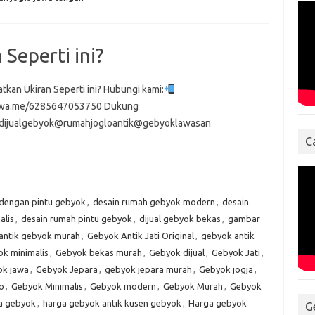
Seperti ini?
tkan Ukiran Seperti ini? Hubungi kami:
//wa.me/6285647053750 Dukung
dijualgebyok@rumahjogloantik@gebyoklawasan
C
 dengan pintu gebyok
,
desain rumah gebyok modern
,
desain
alis
,
desain rumah pintu gebyok
,
dijual gebyok bekas
,
gambar
antik gebyok murah
,
Gebyok Antik Jati Original
,
gebyok antik
k minimalis
,
Gebyok bekas murah
,
Gebyok dijual
,
Gebyok Jati
,
k jawa
,
Gebyok Jepara
,
gebyok jepara murah
,
Gebyok jogja
,
o
,
Gebyok Minimalis
,
Gebyok modern
,
Gebyok Murah
,
Gebyok
a gebyok
,
harga gebyok antik kusen gebyok
,
Harga gebyok
G