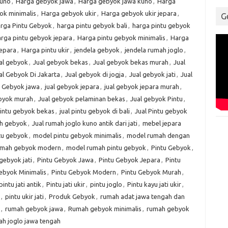
kuno
,
Harga gebyok jawa
,
Harga gebyok jawa kuno
,
Harga
ok minimalis
,
Harga gebyok ukir
,
Harga gebyok ukir jepara
,
G
rga Pintu Gebyok
,
harga pintu gebyok bali
,
harga pintu gebyok
rga pintu gebyok jepara
,
Harga pintu gebyok minimalis
,
Harga
jepara
,
Harga pintu ukir
,
jendela gebyok
,
jendela rumah joglo
,
al gebyok
,
Jual gebyok bekas
,
Jual gebyok bekas murah
,
Jual
al Gebyok Di Jakarta
,
Jual gebyok di jogja
,
Jual gebyok jati
,
Jual
l Gebyok jawa
,
jual gebyok jepara
,
jual gebyok jepara murah
,
ebyok murah
,
Jual gebyok pelaminan bekas
,
Jual gebyok Pintu
,
pintu gebyok bekas
,
jual pintu gebyok di bali
,
Jual Pintu gebyok
ah gebyok
,
Jual rumah joglo kuno antik dari jati
,
mebel jepara
tu gebyok
,
model pintu gebyok minimalis
,
model rumah dengan
umah gebyok modern
,
model rumah pintu gebyok
,
Pintu Gebyok
,
gebyok jati
,
Pintu Gebyok Jawa
,
Pintu Gebyok Jepara
,
Pintu
ebyok Minimalis
,
Pintu Gebyok Modern
,
Pintu Gebyok Murah
,
pintu jati antik
,
Pintu jati ukir
,
pintu joglo
,
Pintu kayu jati ukir
,
,
pintu ukir jati
,
Produk Gebyok
,
rumah adat jawa tengah dan
,
rumah gebyok jawa
,
Rumah gebyok minimalis
,
rumah gebyok
h joglo jawa tengah