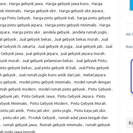
kuno
,
Harga gebyok jawa
,
Harga gebyok jawa kuno
,
Harga
ok minimalis
,
Harga gebyok ukir
,
Harga gebyok ukir jepara
,
rga Pintu Gebyok
,
harga pintu gebyok bali
,
harga pintu gebyok
rga pintu gebyok jepara
,
Harga pintu gebyok minimalis
,
Harga
jepara
,
Harga pintu ukir
,
jendela gebyok
,
jendela rumah joglo
,
Adi 
al gebyok
,
Jual gebyok bekas
,
Jual gebyok bekas murah
,
Jual
al Gebyok Di Jakarta
,
Jual gebyok di jogja
,
Jual gebyok jati
,
Jual
Buat
l Gebyok jawa
,
jual gebyok jepara
,
jual gebyok jepara murah
,
ebyok murah
,
Jual gebyok pelaminan bekas
,
Jual gebyok Pintu
,
pintu gebyok bekas
,
jual pintu gebyok di bali
,
Jual Pintu gebyok
ah gebyok
,
Jual rumah joglo kuno antik dari jati
,
mebel jepara
tu gebyok
,
model pintu gebyok minimalis
,
model rumah dengan
umah gebyok modern
,
model rumah pintu gebyok
,
Pintu Gebyok
,
gebyok jati
,
Pintu Gebyok Jawa
,
Pintu Gebyok Jepara
,
Pintu
ebyok Minimalis
,
Pintu Gebyok Modern
,
Pintu Gebyok Murah
,
pintu jati antik
,
Pintu jati ukir
,
pintu joglo
,
Pintu kayu jati ukir
,
,
pintu ukir jati
,
Produk Gebyok
,
rumah adat jawa tengah dan
K
,
rumah gebyok jawa
,
Rumah gebyok minimalis
,
rumah gebyok
h joglo jawa tengah