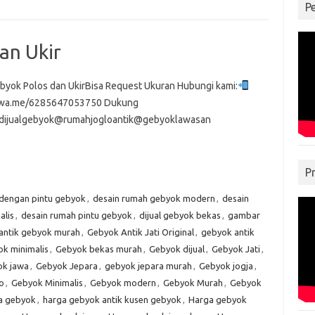
P
an Ukir
byok Polos dan UkirBisa Request Ukuran Hubungi kami:
//wa.me/6285647053750 Dukung
dijualgebyok@rumahjogloantik@gebyoklawasan
P
 dengan pintu gebyok
,
desain rumah gebyok modern
,
desain
alis
,
desain rumah pintu gebyok
,
dijual gebyok bekas
,
gambar
antik gebyok murah
,
Gebyok Antik Jati Original
,
gebyok antik
k minimalis
,
Gebyok bekas murah
,
Gebyok dijual
,
Gebyok Jati
,
k jawa
,
Gebyok Jepara
,
gebyok jepara murah
,
Gebyok jogja
,
o
,
Gebyok Minimalis
,
Gebyok modern
,
Gebyok Murah
,
Gebyok
a gebyok
,
harga gebyok antik kusen gebyok
,
Harga gebyok