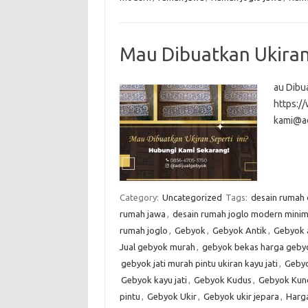
Mau Dibuatkan Ukiran 
au Dibua
https:
kami@a
Category:
Uncategorized
Tags:
desain rumah
rumah jawa
,
desain rumah joglo modern minim
rumah joglo
,
Gebyok
,
Gebyok Antik
,
Gebyok 
Jual gebyok murah
,
gebyok bekas harga gebyo
gebyok jati murah pintu ukiran kayu jati
,
Gebyo
Gebyok kayu jati
,
Gebyok Kudus
,
Gebyok Kun
pintu
,
Gebyok Ukir
,
Gebyok ukir jepara
,
Harg