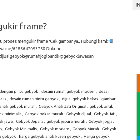
I
ukir frame?
u proses mengukir frame?Cek gambar ya.. Hubungi kami:
//wa.me/6285647053750 Dukung
dijualgebyok@rumahjogloantik@gebyoklawasan
 dengan pintu gebyok
,
desain rumah gebyok modern
,
desain
alis
,
desain rumah pintu gebyok
,
dijual gebyok bekas
,
gambar
antik gebyok murah
,
Gebyok Antik Jati Original
,
gebyok antik
k minimalis
,
Gebyok bekas murah
,
Gebyok dijual
,
Gebyok Jati
,
k jawa
,
Gebyok Jepara
,
gebyok jepara murah
,
Gebyok jogja
,
o
,
Gebyok Minimalis
,
Gebyok modern
,
Gebyok Murah
,
Gebyok
a gebyok
,
harga gebyok antik kusen gebyok
,
Harga gebyok