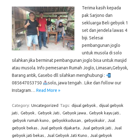
Terima kasih kepada
pak Sarjono dan
sekluarga Beli gebyok 1
set dan jendela lawas 4
biji. Selesai
pembangunan joglo
untuk musola di solo
silahkan jika berminat pembangunan joglo bisa untuk masjid
atau musola. Info pemesanan Rumah Joglo, Limasan,Gebyok,
Barang antik, Gasebo dll silahkan menghubungi :
085647053750
solo, jawa tengah . Like dan follow our
Instagram…
Read More »
Category:
Uncategorized
Tags:
dijual gebyok
,
dijual gebyok
jati
,
Gebyok
,
Gebyok Jati
,
Gebyok jawa
,
Gebyok kayu jati
,
gebyok rumah kuno
,
gebyokkudusan
,
gebyokukir
,
Jual
gebyok bekas
,
Jual gebyok dijakarta
,
Jual gebyok jati
,
Jual
gebyok jati bekas
,
Jual Gebyok Jati Kuno
,
Jual gebyok