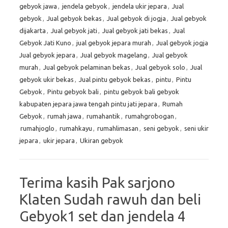
gebyok jawa
,
jendela gebyok
,
jendela ukir jepara
,
Jual
gebyok
,
Jual gebyok bekas
,
Jual gebyok di jogja
,
Jual gebyok
dijakarta
,
Jual gebyok jati
,
Jual gebyok jati bekas
,
Jual
Gebyok Jati Kuno
,
jual gebyok jepara murah
,
Jual gebyok jogja
Jual gebyok jepara
,
Jual gebyok magelang
,
Jual gebyok
murah
,
Jual gebyok pelaminan bekas
,
Jual gebyok solo
,
Jual
gebyok ukir bekas
,
Jual pintu gebyok bekas
,
pintu
,
Pintu
Gebyok
,
Pintu gebyok bali
,
pintu gebyok bali gebyok
kabupaten jepara jawa tengah pintu jati jepara
,
Rumah
Gebyok
,
rumah jawa
,
rumahantik
,
rumahgrobogan
,
rumahjoglo
,
rumahkayu
,
rumahlimasan
,
seni gebyok
,
seni ukir
jepara
,
ukir jepara
,
Ukiran gebyok
Terima kasih Pak sarjono
Klaten Sudah rawuh dan beli
Gebyok1 set dan jendela 4