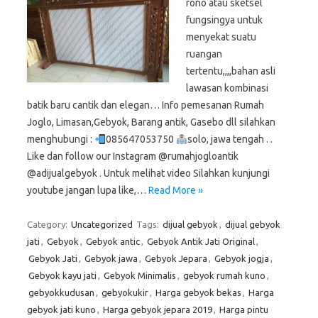
rono atau sketsel
fungsingya untuk
menyekat suatu
ruangan
tertentu,,,,bahan asli
lawasan kombinasi
batik baru cantik dan elegan… Info pemesanan Rumah
Joglo, Limasan,Gebyok, Barang antik, Gasebo dll silahkan
menghubungi :
085647053750
solo, jawa tengah . .
Like dan follow our Instagram @rumahjogloantik
@adijualgebyok . Untuk melihat video Silahkan kunjungi
youtube jangan lupa like,…
Read More »
Category:
Uncategorized
Tags:
dijual gebyok
,
dijual gebyok
jati
,
Gebyok
,
Gebyok antic
,
Gebyok Antik Jati Original
,
Gebyok Jati
,
Gebyok jawa
,
Gebyok Jepara
,
Gebyok jogja
,
Gebyok kayu jati
,
Gebyok Minimalis
,
gebyok rumah kuno
,
gebyokkudusan
,
gebyokukir
,
Harga gebyok bekas
,
Harga
gebyok jati kuno
,
Harga gebyok jepara 2019
,
Harga pintu