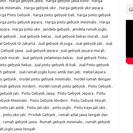
kuno
,
Harga gebyok jawa
,
Harga gebyok jawa kuno
,
Harga
ok minimalis
,
Harga gebyok ukir
,
Harga gebyok ukir jepara
,
G
rga Pintu Gebyok
,
harga pintu gebyok bali
,
harga pintu gebyok
rga pintu gebyok jepara
,
Harga pintu gebyok minimalis
,
Harga
jepara
,
Harga pintu ukir
,
jendela gebyok
,
jendela rumah joglo
,
al gebyok
,
Jual gebyok bekas
,
Jual gebyok bekas murah
,
Jual
al Gebyok Di Jakarta
,
Jual gebyok di jogja
,
Jual gebyok jati
,
Jual
l Gebyok jawa
,
jual gebyok jepara
,
jual gebyok jepara murah
,
ebyok murah
,
Jual gebyok pelaminan bekas
,
Jual gebyok Pintu
,
pintu gebyok bekas
,
jual pintu gebyok di bali
,
Jual Pintu gebyok
ah gebyok
,
Jual rumah joglo kuno antik dari jati
,
mebel jepara
tu gebyok
,
model pintu gebyok minimalis
,
model rumah dengan
umah gebyok modern
,
model rumah pintu gebyok
,
Pintu Gebyok
,
gebyok jati
,
Pintu Gebyok Jawa
,
Pintu Gebyok Jepara
,
Pintu
ebyok Minimalis
,
Pintu Gebyok Modern
,
Pintu Gebyok Murah
,
pintu jati antik
,
Pintu jati ukir
,
pintu joglo
,
Pintu kayu jati ukir
,
,
pintu ukir jati
,
Produk Gebyok
,
rumah adat jawa tengah dan
,
rumah gebyok jawa
,
Rumah gebyok minimalis
,
rumah gebyok
h joglo jawa tengah