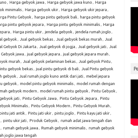
kuno
,
Harga gebyok jawa
,
Harga gebyok jawa kuno
,
Harga
ok minimalis
,
Harga gebyok ukir
,
Harga gebyok ukir jepara
,
rga Pintu Gebyok
,
harga pintu gebyok bali
,
harga pintu gebyok
rga pintu gebyok jepara
,
Harga pintu gebyok minimalis
,
Harga
jepara
,
Harga pintu ukir
,
jendela gebyok
,
jendela rumah joglo
,
al gebyok
,
Jual gebyok bekas
,
Jual gebyok bekas murah
,
Jual
al Gebyok Di Jakarta
,
Jual gebyok di jogja
,
Jual gebyok jati
,
Jual
l Gebyok jawa
,
jual gebyok jepara
,
jual gebyok jepara murah
,
ebyok murah
,
Jual gebyok pelaminan bekas
,
Jual gebyok Pintu
,
P
pintu gebyok bekas
,
jual pintu gebyok di bali
,
Jual Pintu gebyok
ah gebyok
,
Jual rumah joglo kuno antik dari jati
,
mebel jepara
tu gebyok
,
model pintu gebyok minimalis
,
model rumah dengan
umah gebyok modern
,
model rumah pintu gebyok
,
Pintu Gebyok
,
gebyok jati
,
Pintu Gebyok Jawa
,
Pintu Gebyok Jepara
,
Pintu
ebyok Minimalis
,
Pintu Gebyok Modern
,
Pintu Gebyok Murah
,
pintu jati antik
,
Pintu jati ukir
,
pintu joglo
,
Pintu kayu jati ukir
,
,
pintu ukir jati
,
Produk Gebyok
,
rumah adat jawa tengah dan
,
rumah gebyok jawa
,
Rumah gebyok minimalis
,
rumah gebyok
h joglo jawa tengah