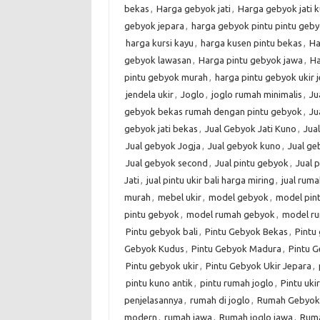
bekas
,
Harga gebyok jati
,
Harga gebyok jati 
gebyok jepara
,
harga gebyok pintu pintu geby
harga kursi kayu
,
harga kusen pintu bekas
,
Ha
gebyok lawasan
,
Harga pintu gebyok jawa
,
Ha
pintu gebyok murah
,
harga pintu gebyok ukir 
jendela ukir
,
Joglo
,
joglo rumah minimalis
,
Ju
gebyok bekas rumah dengan pintu gebyok
,
Ju
gebyok jati bekas
,
Jual Gebyok Jati Kuno
,
Jua
Jual gebyok Jogja
,
Jual gebyok kuno
,
Jual g
Jual gebyok second
,
Jual pintu gebyok
,
Jual 
Jati
,
jual pintu ukir bali harga miring
,
jual rum
murah
,
mebel ukir
,
model gebyok
,
model pin
pintu gebyok
,
model rumah gebyok
,
model r
Pintu gebyok bali
,
Pintu Gebyok Bekas
,
Pintu 
Gebyok Kudus
,
Pintu Gebyok Madura
,
Pintu G
Pintu gebyok ukir
,
Pintu Gebyok Ukir Jepara
,
pintu kuno antik
,
pintu rumah joglo
,
Pintu ukir
penjelasannya
,
rumah di joglo
,
Rumah Gebyok
modern
,
rumah jawa
,
Rumah joglo jawa
,
Ruma