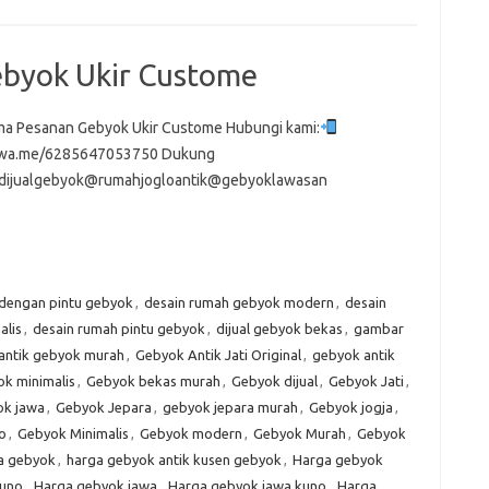
byok Ukir Custome
a Pesanan Gebyok Ukir Custome Hubungi kami:
//wa.me/6285647053750 Dukung
dijualgebyok@rumahjogloantik@gebyoklawasan
 dengan pintu gebyok
,
desain rumah gebyok modern
,
desain
alis
,
desain rumah pintu gebyok
,
dijual gebyok bekas
,
gambar
antik gebyok murah
,
Gebyok Antik Jati Original
,
gebyok antik
k minimalis
,
Gebyok bekas murah
,
Gebyok dijual
,
Gebyok Jati
,
k jawa
,
Gebyok Jepara
,
gebyok jepara murah
,
Gebyok jogja
,
o
,
Gebyok Minimalis
,
Gebyok modern
,
Gebyok Murah
,
Gebyok
a gebyok
,
harga gebyok antik kusen gebyok
,
Harga gebyok
kuno
,
Harga gebyok jawa
,
Harga gebyok jawa kuno
,
Harga