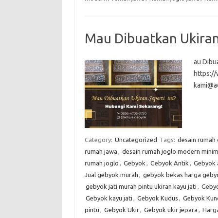
Mau Dibuatkan Ukiran 
au Dibua
https:
kami@a
Category:
Uncategorized
Tags:
desain rumah
rumah jawa
,
desain rumah joglo modern minim
rumah joglo
,
Gebyok
,
Gebyok Antik
,
Gebyok 
Jual gebyok murah
,
gebyok bekas harga gebyo
gebyok jati murah pintu ukiran kayu jati
,
Gebyo
Gebyok kayu jati
,
Gebyok Kudus
,
Gebyok Kun
pintu
,
Gebyok Ukir
,
Gebyok ukir jepara
,
Harg