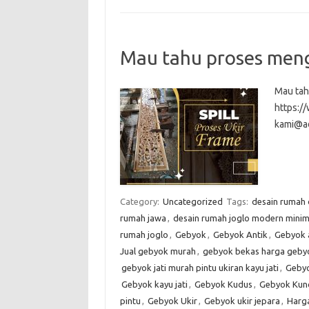
Mau tahu proses meng
Mau tah
https:
kami@a
Category:
Uncategorized
Tags:
desain rumah
rumah jawa
,
desain rumah joglo modern minim
rumah joglo
,
Gebyok
,
Gebyok Antik
,
Gebyok 
Jual gebyok murah
,
gebyok bekas harga gebyo
gebyok jati murah pintu ukiran kayu jati
,
Gebyo
Gebyok kayu jati
,
Gebyok Kudus
,
Gebyok Kun
pintu
,
Gebyok Ukir
,
Gebyok ukir jepara
,
Harg