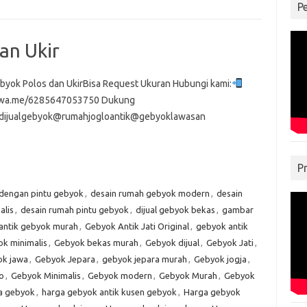
P
an Ukir
byok Polos dan UkirBisa Request Ukuran Hubungi kami:
//wa.me/6285647053750 Dukung
dijualgebyok@rumahjogloantik@gebyoklawasan
P
 dengan pintu gebyok
,
desain rumah gebyok modern
,
desain
alis
,
desain rumah pintu gebyok
,
dijual gebyok bekas
,
gambar
antik gebyok murah
,
Gebyok Antik Jati Original
,
gebyok antik
k minimalis
,
Gebyok bekas murah
,
Gebyok dijual
,
Gebyok Jati
,
k jawa
,
Gebyok Jepara
,
gebyok jepara murah
,
Gebyok jogja
,
o
,
Gebyok Minimalis
,
Gebyok modern
,
Gebyok Murah
,
Gebyok
a gebyok
,
harga gebyok antik kusen gebyok
,
Harga gebyok