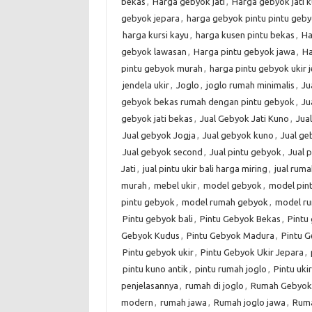
bekas
,
Harga gebyok jati
,
Harga gebyok jati 
gebyok jepara
,
harga gebyok pintu pintu geby
harga kursi kayu
,
harga kusen pintu bekas
,
Ha
gebyok lawasan
,
Harga pintu gebyok jawa
,
Ha
pintu gebyok murah
,
harga pintu gebyok ukir 
jendela ukir
,
Joglo
,
joglo rumah minimalis
,
Ju
gebyok bekas rumah dengan pintu gebyok
,
Ju
gebyok jati bekas
,
Jual Gebyok Jati Kuno
,
Jua
Jual gebyok Jogja
,
Jual gebyok kuno
,
Jual g
Jual gebyok second
,
Jual pintu gebyok
,
Jual 
Jati
,
jual pintu ukir bali harga miring
,
jual rum
murah
,
mebel ukir
,
model gebyok
,
model pin
pintu gebyok
,
model rumah gebyok
,
model r
Pintu gebyok bali
,
Pintu Gebyok Bekas
,
Pintu 
Gebyok Kudus
,
Pintu Gebyok Madura
,
Pintu G
Pintu gebyok ukir
,
Pintu Gebyok Ukir Jepara
,
pintu kuno antik
,
pintu rumah joglo
,
Pintu ukir
penjelasannya
,
rumah di joglo
,
Rumah Gebyok
modern
,
rumah jawa
,
Rumah joglo jawa
,
Ruma