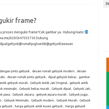
I
ukir frame?
u proses mengukir frame?Cek gambar ya.. Hubungi kami:
//wa.me/6285647053750 Dukung
dijualgebyok@rumahjogloantik@gebyoklawasan
 dengan pintu gebyok
,
desain rumah gebyok modern
,
desain
alis
,
desain rumah pintu gebyok
,
dijual gebyok bekas
,
gambar
antik gebyok murah
,
Gebyok Antik Jati Original
,
gebyok antik
k minimalis
,
Gebyok bekas murah
,
Gebyok dijual
,
Gebyok Jati
,
k jawa
,
Gebyok Jepara
,
gebyok jepara murah
,
Gebyok jogja
,
o
,
Gebyok Minimalis
,
Gebyok modern
,
Gebyok Murah
,
Gebyok
a gebyok
,
harga gebyok antik kusen gebyok
,
Harga gebyok