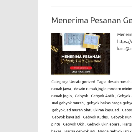
Menerima Pesanan Ge
Menerim
https:
kami@a
Category:
Uncategorized
Tags:
desain rumah
rumah jawa
,
desain rumah joglo modern minim
rumah joglo
,
Gebyok
,
Gebyok Antik
,
Gebyok 
Jual gebyok murah
,
gebyok bekas harga gebyo
gebyok jati murah pintu ukiran kayu jati
,
Gebyo
Gebyok kayu jati
,
Gebyok Kudus
,
Gebyok Kun
pintu
,
Gebyok Ukir
,
Gebyok ukir jepara
,
Harg
bekas
,
Harga gebyok jati
,
Harga gebyok jati 