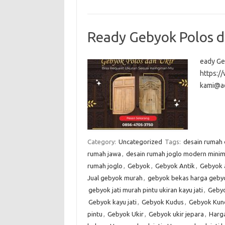
Ready Gebyok Polos d
eady Ge
https:
kami@a
Category:
Uncategorized
Tags:
desain rumah
rumah jawa
,
desain rumah joglo modern minim
rumah joglo
,
Gebyok
,
Gebyok Antik
,
Gebyok 
Jual gebyok murah
,
gebyok bekas harga gebyo
gebyok jati murah pintu ukiran kayu jati
,
Gebyo
Gebyok kayu jati
,
Gebyok Kudus
,
Gebyok Kun
pintu
,
Gebyok Ukir
,
Gebyok ukir jepara
,
Harg