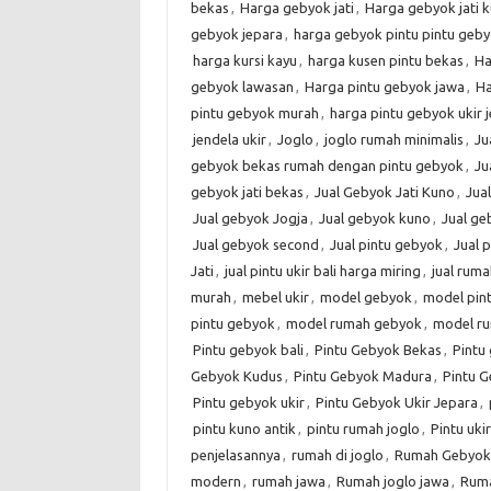
bekas
,
Harga gebyok jati
,
Harga gebyok jati 
gebyok jepara
,
harga gebyok pintu pintu geby
harga kursi kayu
,
harga kusen pintu bekas
,
Ha
gebyok lawasan
,
Harga pintu gebyok jawa
,
Ha
pintu gebyok murah
,
harga pintu gebyok ukir 
jendela ukir
,
Joglo
,
joglo rumah minimalis
,
Ju
gebyok bekas rumah dengan pintu gebyok
,
Ju
gebyok jati bekas
,
Jual Gebyok Jati Kuno
,
Jua
Jual gebyok Jogja
,
Jual gebyok kuno
,
Jual g
Jual gebyok second
,
Jual pintu gebyok
,
Jual 
Jati
,
jual pintu ukir bali harga miring
,
jual rum
murah
,
mebel ukir
,
model gebyok
,
model pin
pintu gebyok
,
model rumah gebyok
,
model r
Pintu gebyok bali
,
Pintu Gebyok Bekas
,
Pintu 
Gebyok Kudus
,
Pintu Gebyok Madura
,
Pintu G
Pintu gebyok ukir
,
Pintu Gebyok Ukir Jepara
,
pintu kuno antik
,
pintu rumah joglo
,
Pintu ukir
penjelasannya
,
rumah di joglo
,
Rumah Gebyok
modern
,
rumah jawa
,
Rumah joglo jawa
,
Ruma