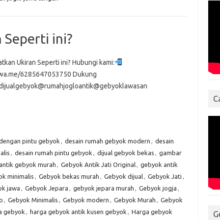
Seperti ini?
tkan Ukiran Seperti ini? Hubungi kami:
//wa.me/6285647053750 Dukung
dijualgebyok@rumahjogloantik@gebyoklawasan
C
 dengan pintu gebyok
,
desain rumah gebyok modern
,
desain
alis
,
desain rumah pintu gebyok
,
dijual gebyok bekas
,
gambar
antik gebyok murah
,
Gebyok Antik Jati Original
,
gebyok antik
k minimalis
,
Gebyok bekas murah
,
Gebyok dijual
,
Gebyok Jati
,
k jawa
,
Gebyok Jepara
,
gebyok jepara murah
,
Gebyok jogja
,
o
,
Gebyok Minimalis
,
Gebyok modern
,
Gebyok Murah
,
Gebyok
a gebyok
,
harga gebyok antik kusen gebyok
,
Harga gebyok
G