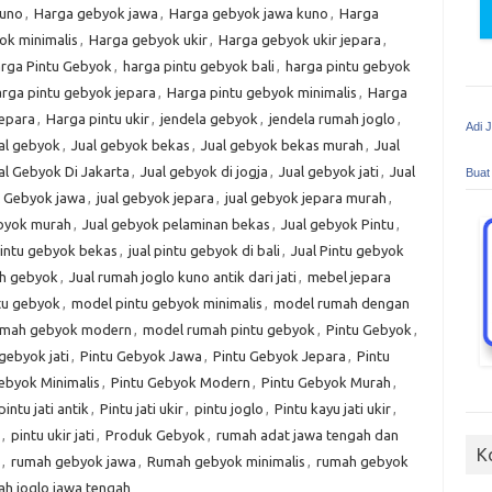
kuno
,
Harga gebyok jawa
,
Harga gebyok jawa kuno
,
Harga
ok minimalis
,
Harga gebyok ukir
,
Harga gebyok ukir jepara
,
rga Pintu Gebyok
,
harga pintu gebyok bali
,
harga pintu gebyok
rga pintu gebyok jepara
,
Harga pintu gebyok minimalis
,
Harga
jepara
,
Harga pintu ukir
,
jendela gebyok
,
jendela rumah joglo
,
Adi 
al gebyok
,
Jual gebyok bekas
,
Jual gebyok bekas murah
,
Jual
al Gebyok Di Jakarta
,
Jual gebyok di jogja
,
Jual gebyok jati
,
Jual
Buat
l Gebyok jawa
,
jual gebyok jepara
,
jual gebyok jepara murah
,
ebyok murah
,
Jual gebyok pelaminan bekas
,
Jual gebyok Pintu
,
pintu gebyok bekas
,
jual pintu gebyok di bali
,
Jual Pintu gebyok
ah gebyok
,
Jual rumah joglo kuno antik dari jati
,
mebel jepara
tu gebyok
,
model pintu gebyok minimalis
,
model rumah dengan
umah gebyok modern
,
model rumah pintu gebyok
,
Pintu Gebyok
,
gebyok jati
,
Pintu Gebyok Jawa
,
Pintu Gebyok Jepara
,
Pintu
ebyok Minimalis
,
Pintu Gebyok Modern
,
Pintu Gebyok Murah
,
pintu jati antik
,
Pintu jati ukir
,
pintu joglo
,
Pintu kayu jati ukir
,
,
pintu ukir jati
,
Produk Gebyok
,
rumah adat jawa tengah dan
K
,
rumah gebyok jawa
,
Rumah gebyok minimalis
,
rumah gebyok
h joglo jawa tengah