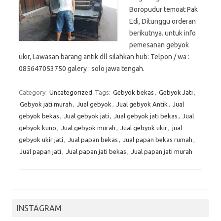
Boropudur temoat Pak
Edi, Ditunggu orderan
berikutnya. untuk info
pemesanan gebyok
ukir, Lawasan barang antik dll silahkan hub: Telpon / wa :
085647053750 galery : solo jawa tengah.
Category:
Uncategorized
Tags:
Gebyok bekas
,
Gebyok Jati
,
Gebyok jati murah
,
Jual gebyok
,
Jual gebyok Antik
,
Jual
gebyok bekas
,
Jual gebyok jati
,
Jual gebyok jati bekas
,
Jual
gebyok kuno
,
Jual gebyok murah
,
Jual gebyok ukir
,
jual
gebyok ukir jati
,
Jual papan bekas
,
Jual papan bekas rumah
,
Jual papan jati
,
Jual papan jati bekas
,
Jual papan jati murah
INSTAGRAM