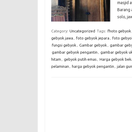
masjid 
Barang 
solo, j
Category:
Uncategorized
Tags:
fhoto gebyok
gebyok jawa
,
foto gebyok jepara
,
foto gebyo
fungsi gebyok
,
Gambar gebyok
,
gambar geby
gambar gebyok pengantin
,
gambar gebyok uk
hitam
,
gebyok putih emas
,
Harga gebyok bek
pelaminan
,
harga gebyok pengantin
,
jalan g