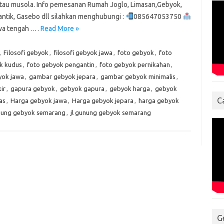
atau musola. Info pemesanan Rumah Joglo, Limasan,Gebyok,
antik, Gasebo dll silahkan menghubungi :
085647053750
awa tengah .…
Read More »
,
Filosofi gebyok
,
filosofi gebyok jawa
,
foto gebyok
,
foto
k kudus
,
foto gebyok pengantin
,
foto gebyok pernikahan
,
ok jawa
,
gambar gebyok jepara
,
gambar gebyok minimalis
,
ir
,
gapura gebyok
,
gebyok gapura
,
gebyok harga
,
gebyok
C
as
,
Harga gebyok jawa
,
Harga gebyok jepara
,
harga gebyok
unung gebyok semarang
,
jl gunung gebyok semarang
G