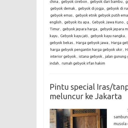
china
,
gebyok cirebon
,
gebyok dari bambu
,
g
gebyok demak
,
gebyok di jogja
,
gebyok di r
gebyok emas
,
gebyok etnik gebyok putih ema
english
,
gebyok itu apa
,
Gebyok Jawa Kuno
,
Timur
,
gebyok jepara harga
,
gebyok jepara m
kayu
,
Gebyok kayu jati
,
gebyok kayu nangka
,
gebyok bekas
,
Harga gebyok jawa
,
Harga geb
harga gebyok pengantin harga gebyok ukir
,
H
interior gebyok
,
istana gebyok
,
jalan gunung
indah
,
rumah gebyok irfan hakim
Pintu special Iras/ta
meluncur ke Jakarta
Special
sambung
musola 