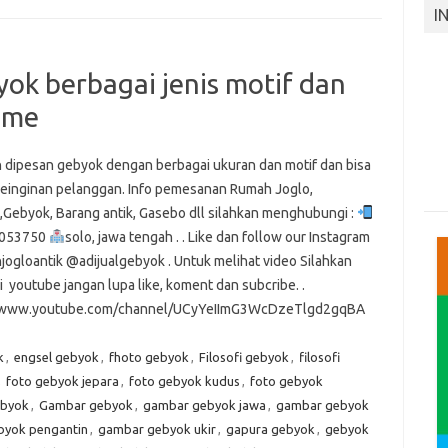
I
yok berbagai jenis motif dan
ome
n dipesan gebyok dengan berbagai ukuran dan motif dan bisa
keinginan pelanggan. Info pemesanan Rumah Joglo,
,Gebyok, Barang antik, Gasebo dll silahkan menghubungi :
053750
solo, jawa tengah . . Like dan follow our Instagram
ogloantik @adijualgebyok . Untuk melihat video Silahkan
 youtube jangan lupa like, koment dan subcribe. .
//www.youtube.com/channel/UCyYeIImG3WcDzeTlgd2gqBA
k
,
engsel gebyok
,
fhoto gebyok
,
Filosofi gebyok
,
filosofi
,
foto gebyok jepara
,
foto gebyok kudus
,
foto gebyok
ebyok
,
Gambar gebyok
,
gambar gebyok jawa
,
gambar gebyok
byok pengantin
,
gambar gebyok ukir
,
gapura gebyok
,
gebyok