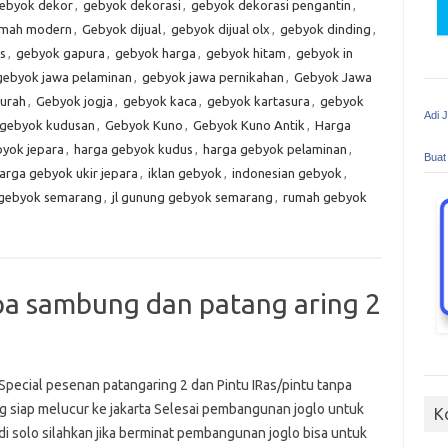
ebyok dekor
,
gebyok dekorasi
,
gebyok dekorasi pengantin
,
umah modern
,
Gebyok dijual
,
gebyok dijual olx
,
gebyok dinding
,
s
,
gebyok gapura
,
gebyok harga
,
gebyok hitam
,
gebyok in
gebyok jawa pelaminan
,
gebyok jawa pernikahan
,
Gebyok Jawa
urah
,
Gebyok jogja
,
gebyok kaca
,
gebyok kartasura
,
gebyok
Adi 
gebyok kudusan
,
Gebyok Kuno
,
Gebyok Kuno Antik
,
Harga
yok jepara
,
harga gebyok kudus
,
harga gebyok pelaminan
,
Buat
arga gebyok ukir jepara
,
iklan gebyok
,
indonesian gebyok
,
 gebyok semarang
,
jl gunung gebyok semarang
,
rumah gebyok
npa sambung dan patang aring 2
 pesenan patangaring 2 dan Pintu IRas/pintu tanpa
 siap melucur ke jakarta Selesai pembangunan joglo untuk
K
di solo silahkan jika berminat pembangunan joglo bisa untuk