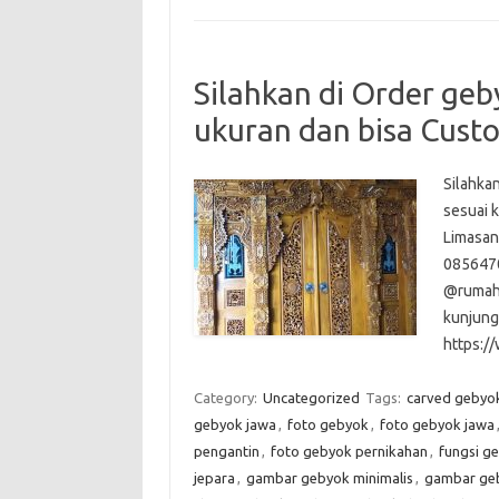
Silahkan di Order geb
ukuran dan bisa Cust
Silahka
sesuai 
Limasan
085647
@rumahj
kunjungi
https:
Category:
Uncategorized
Tags:
carved gebyo
gebyok jawa
,
foto gebyok
,
foto gebyok jawa
pengantin
,
foto gebyok pernikahan
,
fungsi g
jepara
,
gambar gebyok minimalis
,
gambar ge