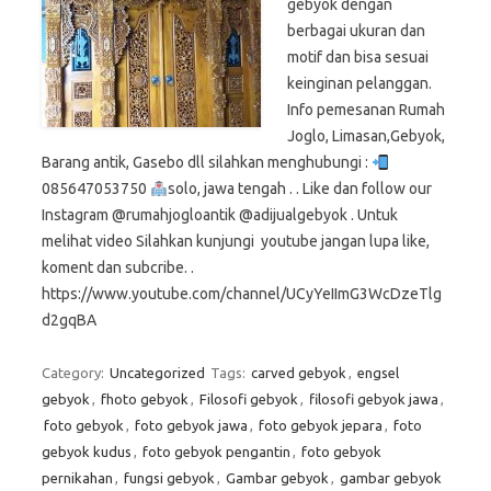
gebyok dengan
berbagai ukuran dan
motif dan bisa sesuai
keinginan pelanggan.
Info pemesanan Rumah
Joglo, Limasan,Gebyok,
Barang antik, Gasebo dll silahkan menghubungi :
085647053750
solo, jawa tengah . . Like dan follow our
Instagram @rumahjogloantik @adijualgebyok . Untuk
melihat video Silahkan kunjungi youtube jangan lupa like,
koment dan subcribe. .
https://www.youtube.com/channel/UCyYeIImG3WcDzeTlg
d2gqBA
Category:
Uncategorized
Tags:
carved gebyok
,
engsel
gebyok
,
fhoto gebyok
,
Filosofi gebyok
,
filosofi gebyok jawa
,
foto gebyok
,
foto gebyok jawa
,
foto gebyok jepara
,
foto
gebyok kudus
,
foto gebyok pengantin
,
foto gebyok
pernikahan
,
fungsi gebyok
,
Gambar gebyok
,
gambar gebyok