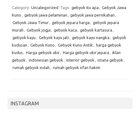
Category:
Uncategorized
Tags:
gebyok itu apa
,
Gebyok Jawa
Kuno
,
gebyok jawa pelaminan
,
gebyok jawa pernikahan
,
Gebyok Jawa Timur
,
gebyok jepara harga
,
gebyok jepara
murah
,
Gebyok jogja
,
gebyok kaca
,
gebyok kartasura
,
gebyok kayu
,
Gebyok kayu jati
,
gebyok kayu nangka
,
gebyok
kudusan
,
Gebyok Kuno
,
Gebyok Kuno Antik
,
harga gebyok
kudus
,
Harga gebyok ukir
,
Harga gebyok ukir jepara
,
iklan
gebyok
,
indonesian gebyok
,
interior gebyok
,
istana gebyok
,
rumah gebyok indah
,
rumah gebyok irfan hakim
INSTAGRAM