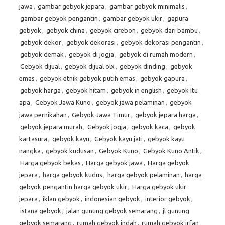
jawa
,
gambar gebyok jepara
,
gambar gebyok minimalis
,
gambar gebyok pengantin
,
gambar gebyok ukir
,
gapura
gebyok
,
gebyok china
,
gebyok cirebon
,
gebyok dari bambu
,
gebyok dekor
,
gebyok dekorasi
,
gebyok dekorasi pengantin
,
gebyok demak
,
gebyok di jogja
,
gebyok di rumah modern
,
Gebyok dijual
,
gebyok dijual olx
,
gebyok dinding
,
gebyok
emas
,
gebyok etnik gebyok putih emas
,
gebyok gapura
,
gebyok harga
,
gebyok hitam
,
gebyok in english
,
gebyok itu
apa
,
Gebyok Jawa Kuno
,
gebyok jawa pelaminan
,
gebyok
jawa pernikahan
,
Gebyok Jawa Timur
,
gebyok jepara harga
,
gebyok jepara murah
,
Gebyok jogja
,
gebyok kaca
,
gebyok
kartasura
,
gebyok kayu
,
Gebyok kayu jati
,
gebyok kayu
nangka
,
gebyok kudusan
,
Gebyok Kuno
,
Gebyok Kuno Antik
,
Harga gebyok bekas
,
Harga gebyok jawa
,
Harga gebyok
jepara
,
harga gebyok kudus
,
harga gebyok pelaminan
,
harga
gebyok pengantin harga gebyok ukir
,
Harga gebyok ukir
jepara
,
iklan gebyok
,
indonesian gebyok
,
interior gebyok
,
istana gebyok
,
jalan gunung gebyok semarang
,
jl gunung
gebyok semarang
,
rumah gebyok indah
,
rumah gebyok irfan