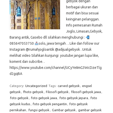
gebyok dengan
berbagai ukuran dan
motif dan bisa sesuai
keinginan pelanggan.
Info pemesanan Rumah
Joglo, Limasan,Gebyok,
Barang antik, Gasebo dll silahkan menghubungi :
085647053750
solo, jawa tengah . . Like dan follow our
Instagram @rumahjogloantik @adijualgebyok . Untuk
melihat video Silahkan kunjungi youtube jangan lupa like,
koment dan subcribe. .
https://www.youtube.com/channel/UCyYeIImG3WcDzeTlg
d2gqBA
Category:
Uncategorized
Tags:
carved gebyok
,
engsel
gebyok
,
fhoto gebyok
,
Filosofi gebyok
,
filosofi gebyok jawa
,
foto gebyok
,
foto gebyok jawa
,
foto gebyok jepara
,
foto
gebyok kudus
,
foto gebyok pengantin
,
foto gebyok
pernikahan
,
fungsi gebyok
,
Gambar gebyok
,
gambar gebyok