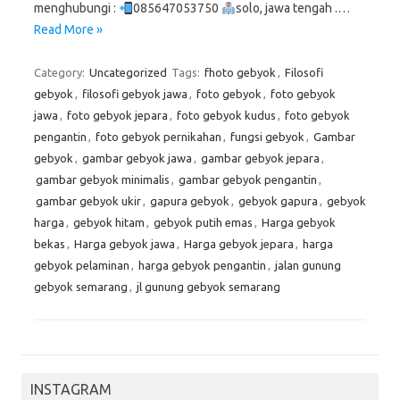
menghubungi :
085647053750
solo, jawa tengah .…
Read More »
Category:
Uncategorized
Tags:
fhoto gebyok
,
Filosofi
gebyok
,
filosofi gebyok jawa
,
foto gebyok
,
foto gebyok
jawa
,
foto gebyok jepara
,
foto gebyok kudus
,
foto gebyok
pengantin
,
foto gebyok pernikahan
,
fungsi gebyok
,
Gambar
gebyok
,
gambar gebyok jawa
,
gambar gebyok jepara
,
gambar gebyok minimalis
,
gambar gebyok pengantin
,
gambar gebyok ukir
,
gapura gebyok
,
gebyok gapura
,
gebyok
harga
,
gebyok hitam
,
gebyok putih emas
,
Harga gebyok
bekas
,
Harga gebyok jawa
,
Harga gebyok jepara
,
harga
gebyok pelaminan
,
harga gebyok pengantin
,
jalan gunung
gebyok semarang
,
jl gunung gebyok semarang
INSTAGRAM