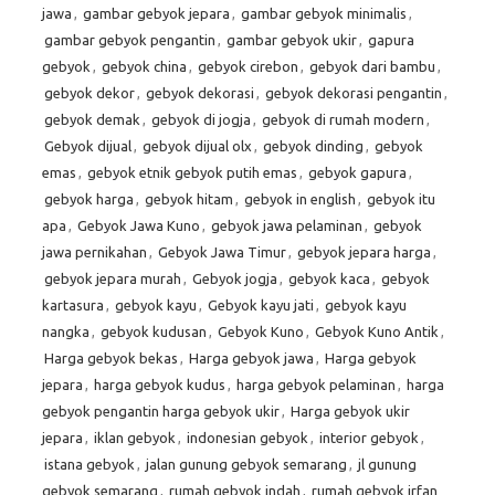
jawa
,
gambar gebyok jepara
,
gambar gebyok minimalis
,
gambar gebyok pengantin
,
gambar gebyok ukir
,
gapura
gebyok
,
gebyok china
,
gebyok cirebon
,
gebyok dari bambu
,
gebyok dekor
,
gebyok dekorasi
,
gebyok dekorasi pengantin
,
gebyok demak
,
gebyok di jogja
,
gebyok di rumah modern
,
Gebyok dijual
,
gebyok dijual olx
,
gebyok dinding
,
gebyok
emas
,
gebyok etnik gebyok putih emas
,
gebyok gapura
,
gebyok harga
,
gebyok hitam
,
gebyok in english
,
gebyok itu
apa
,
Gebyok Jawa Kuno
,
gebyok jawa pelaminan
,
gebyok
jawa pernikahan
,
Gebyok Jawa Timur
,
gebyok jepara harga
,
gebyok jepara murah
,
Gebyok jogja
,
gebyok kaca
,
gebyok
kartasura
,
gebyok kayu
,
Gebyok kayu jati
,
gebyok kayu
nangka
,
gebyok kudusan
,
Gebyok Kuno
,
Gebyok Kuno Antik
,
Harga gebyok bekas
,
Harga gebyok jawa
,
Harga gebyok
jepara
,
harga gebyok kudus
,
harga gebyok pelaminan
,
harga
gebyok pengantin harga gebyok ukir
,
Harga gebyok ukir
jepara
,
iklan gebyok
,
indonesian gebyok
,
interior gebyok
,
istana gebyok
,
jalan gunung gebyok semarang
,
jl gunung
gebyok semarang
,
rumah gebyok indah
,
rumah gebyok irfan