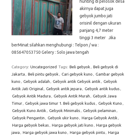
hunting di pelosok desa
akirnya dapat juga
gebyok jumbo jati
orisinil dengan ukuran
panjang 4,7 meter
tinggi 3 meter Jika
berMinat silahkan menghubungi : Telpon / wa :
085647053750 Gelery : Solo jawa tengah
Category:
Uncategorized
Tags:
Beli gebyok
,
Beli gebyok di
Jakarta
,
Beli pintu gebyok
,
Cari gebyok kuno
,
Gambar gebyok
kuno
,
Gebyok adalah
,
Gebyok antik Gebyok antik
,
Gebyok
Antik Jati Original
,
Gebyok antik jepara
,
Gebyok antik kudus
,
Gebyok Antik Madura
,
Gebyok Antik Murah
,
Gebyok Jawa
Timur
,
Gebyok jawa timur 1. Beli gebyok kudus
,
Gebyok Kuno
,
Gebyok Kuno Antik
,
Gebyok Minimalis
,
Gebyok pelaminan
,
Gebyok Pengantin
,
Gebyok ukir kuno
,
Harga Gebyok Antik
,
Harga gebyok bekas
,
Harga gebyok jati kuno
,
Harga gebyok
jawa
,
Harga gebyok jawa kuno
,
Harga gebyok pintu
,
Harga