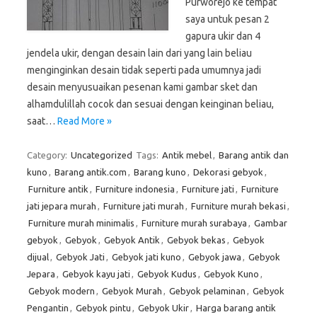
Purworejo ke tempat
saya untuk pesan 2
gapura ukir dan 4
jendela ukir, dengan desain lain dari yang lain beliau
menginginkan desain tidak seperti pada umumnya jadi
desain menyusuaikan pesenan kami gambar sket dan
alhamdulillah cocok dan sesuai dengan keinginan beliau,
saat…
Read More »
Category:
Uncategorized
Tags:
Antik mebel
,
Barang antik dan
kuno
,
Barang antik.com
,
Barang kuno
,
Dekorasi gebyok
,
Furniture antik
,
Furniture indonesia
,
Furniture jati
,
Furniture
jati jepara murah
,
Furniture jati murah
,
Furniture murah bekasi
,
Furniture murah minimalis
,
Furniture murah surabaya
,
Gambar
gebyok
,
Gebyok
,
Gebyok Antik
,
Gebyok bekas
,
Gebyok
dijual
,
Gebyok Jati
,
Gebyok jati kuno
,
Gebyok jawa
,
Gebyok
Jepara
,
Gebyok kayu jati
,
Gebyok Kudus
,
Gebyok Kuno
,
Gebyok modern
,
Gebyok Murah
,
Gebyok pelaminan
,
Gebyok
Pengantin
,
Gebyok pintu
,
Gebyok Ukir
,
Harga barang antik