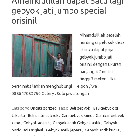
Alhamdulillah dapat Satu lagi
gebyok jati jumbo special
orisinil
Alhamdulillah setelah
hunting di pelosok desa
akirnya dapat juga
gebyok jumbo jati
orisinil dengan ukuran
panjang 4,7 meter
tinggi 3 meter Jika
berMinat silahkan menghubungi : Telpon / wa :
085647053750 Gelery : Solo jawa tengah
Category:
Uncategorized
Tags:
Beli gebyok
,
Beli gebyok di
Jakarta
,
Beli pintu gebyok
,
Cari gebyok kuno
,
Gambar gebyok
kuno
,
Gebyok adalah
,
Gebyok antik Gebyok antik
,
Gebyok
Antik Jati Original
,
Gebyok antik jepara
,
Gebyok antik kudus
,