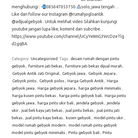
menghubungi :
085647053750
solo, jawa tengah . .
Like dan follow our Instagram @rumahjogloantik
@adijualgebyok . Untuk melihat video Silahkan kunjungi
youtube jangan lupa like, koment dan subcribe. .
https://www.youtube.com/channel/UCyYeIImG3WcDzeTlg
d2gqBA
Category:
Uncategorized
Tags:
desain rumah dengan pintu
gebyok
,
furniture jati bekas
,
furniture jati bekas dijual murah
,
Gebyok Antik Jati Original
,
Gebyok jawa
,
Gebyok Jepara
,
Gebyok pintu
,
Gebyok polos
,
Harga Gebyok Antik
,
Harga
gebyok jawa
,
Harga gebyok jepara
,
harga gebyok minimalis
,
harga kusen pintu bekas
,
harga pintu gebyok bali
,
Harga pintu
gebyok jawa
,
harga pintu ukir bali
,
jendela gebyok
,
jendela
ukir
,
jual beli kayu jati bekas
,
jual pintu bekas
,
jual pintu jati
bekas
,
jual pintu kayu bekas
,
kusen gebyok
,
model pintu ukir
,
model rumah gebyok modern
,
model rumah pintu gebyok
model pintu gebyok minimalis
,
Pintu gebyok bali
,
Pintu