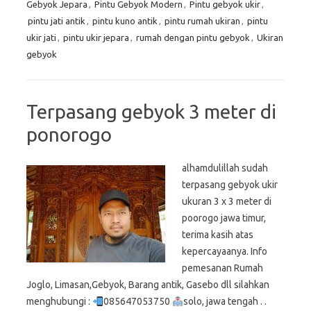
Gebyok Jepara
,
Pintu Gebyok Modern
,
Pintu gebyok ukir
,
pintu jati antik
,
pintu kuno antik
,
pintu rumah ukiran
,
pintu
ukir jati
,
pintu ukir jepara
,
rumah dengan pintu gebyok
,
Ukiran
gebyok
Terpasang gebyok 3 meter di
ponorogo
alhamdulillah sudah
terpasang gebyok ukir
ukuran 3 x 3 meter di
poorogo jawa timur,
terima kasih atas
kepercayaanya. Info
pemesanan Rumah
Joglo, Limasan,Gebyok, Barang antik, Gasebo dll silahkan
menghubungi :
085647053750
solo, jawa tengah . .