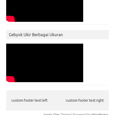
Gebyok Ukir Berbagai Ukuran
custom footer text left
custom footer text right
Iconic One
Theme | Powered by
Wordpress