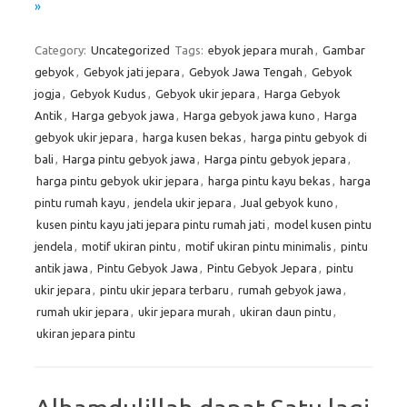
»
Category:
Uncategorized
Tags:
ebyok jepara murah
,
Gambar
gebyok
,
Gebyok jati jepara
,
Gebyok Jawa Tengah
,
Gebyok
jogja
,
Gebyok Kudus
,
Gebyok ukir jepara
,
Harga Gebyok
Antik
,
Harga gebyok jawa
,
Harga gebyok jawa kuno
,
Harga
gebyok ukir jepara
,
harga kusen bekas
,
harga pintu gebyok di
bali
,
Harga pintu gebyok jawa
,
Harga pintu gebyok jepara
,
harga pintu gebyok ukir jepara
,
harga pintu kayu bekas
,
harga
pintu rumah kayu
,
jendela ukir jepara
,
Jual gebyok kuno
,
kusen pintu kayu jati jepara pintu rumah jati
,
model kusen pintu
jendela
,
motif ukiran pintu
,
motif ukiran pintu minimalis
,
pintu
antik jawa
,
Pintu Gebyok Jawa
,
Pintu Gebyok Jepara
,
pintu
ukir jepara
,
pintu ukir jepara terbaru
,
rumah gebyok jawa
,
rumah ukir jepara
,
ukir jepara murah
,
ukiran daun pintu
,
ukiran jepara pintu