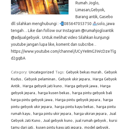
Rumah Joglo,
Limasan,Gebyok,
Barang antik, Gasebo
dll silahkan menghubungi :
085647053750
solo, jawa
tengah . . Like dan follow our Instagram @rumahjogloantik
@adijualgebyok . Untuk melihat video Silahkan kunjungi
youtube jangan lupa like, koment dan subcribe. .
https://www.youtube.com/channel/UCyYeIImG3WcDzeTlg
d2gqBA
Category:
Uncategorized
Tags:
Gebyok bekas murah
,
Gebyok
Kudus
,
Gebyok pelaminan
,
Gebyok ukir jepara
,
Harga Gebyok
Antik
,
Harga gebyok jati kuno
,
Harga gebyok jawa
,
Harga
gebyok jepara
,
harga kusen bekas
,
harga pintu gebyok bali
harga pintu gebyok jawa
,
Harga pintu gebyok jepara
,
harga
pintu gebyok ukir jepara
,
harga pintu kayu bekas
,
harga pintu
rumah kayu
,
harga pintu ukir jepara
,
harga ukiran jepara
,
Jual
Gebyok Jati Kuno
,
Jual gebyok kuno
,
jual rumah gebyok
,
kursi
tamu dari jati
,
kusen pintu kayu jati jepara
,
model gebyok
,