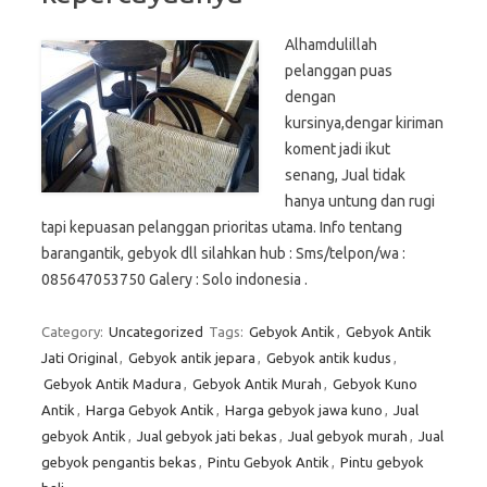
Alhamdulillah
pelanggan puas
dengan
kursinya,dengar kiriman
koment jadi ikut
senang, Jual tidak
hanya untung dan rugi
tapi kepuasan pelanggan prioritas utama. Info tentang
barangantik, gebyok dll silahkan hub : Sms/telpon/wa :
085647053750 Galery : Solo indonesia .
Category:
Uncategorized
Tags:
Gebyok Antik
,
Gebyok Antik
Jati Original
,
Gebyok antik jepara
,
Gebyok antik kudus
,
Gebyok Antik Madura
,
Gebyok Antik Murah
,
Gebyok Kuno
Antik
,
Harga Gebyok Antik
,
Harga gebyok jawa kuno
,
Jual
gebyok Antik
,
Jual gebyok jati bekas
,
Jual gebyok murah
,
Jual
gebyok pengantis bekas
,
Pintu Gebyok Antik
,
Pintu gebyok