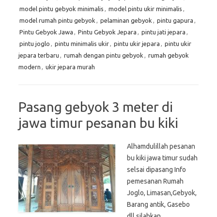
model pintu gebyok minimalis
,
model pintu ukir minimalis
,
model rumah pintu gebyok
,
pelaminan gebyok
,
pintu gapura
,
Pintu Gebyok Jawa
,
Pintu Gebyok Jepara
,
pintu jati jepara
,
pintu joglo
,
pintu minimalis ukir
,
pintu ukir jepara
,
pintu ukir
jepara terbaru
,
rumah dengan pintu gebyok
,
rumah gebyok
modern
,
ukir jepara murah
Pasang gebyok 3 meter di
jawa timur pesanan bu kiki
Alhamdulillah pesanan
bu kiki jawa timur sudah
selsai dipasang Info
pemesanan Rumah
Joglo, Limasan,Gebyok,
Barang antik, Gasebo
dll silahkan