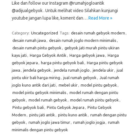
Like dan follow our Instagram @rumahjogloantik
@adijualgebyok . Untuk melihat video Silahkan kunjungi
youtube jangan lupa like, koment dan…
Read More »
Category:
Uncategorized
Tags:
desain rumah gebyok modern
,
desain rumah jawa
,
desain rumah joglo modern minimalis
,
desain rumah pintu gebyok
,
gebyok jati murah pintu ukiran
kayu jati
,
Harga Gebyok Antik
,
Harga gebyok jawa
,
Harga
gebyok jepara
,
harga pintu gebyok bali
,
Harga pintu gebyok
jawa
,
jendela gebyok
,
jendela rumah joglo
,
jendela ukir
,
jual
pintu ukir bali harga miring
,
jual rumah gebyok
,
Jual rumah
joglo kuno antik dari jati
,
mebel ukir
,
model pintu gebyok
,
model pintu gebyok minimalis
,
model rumah dengan pintu
gebyok
,
model rumah gebyok
,
model rumah pintu gebyok
,
Pintu gebyok bali
,
Pintu Gebyok Jepara
,
Pintu Gebyok
Modern
,
pintu jati antik
,
pintu kuno antik
,
rumah dengan pintu
gebyok
,
rumah joglo jawa timur
,
rumah joglo jogja
,
rumah
minimalis dengan pintu gebyok