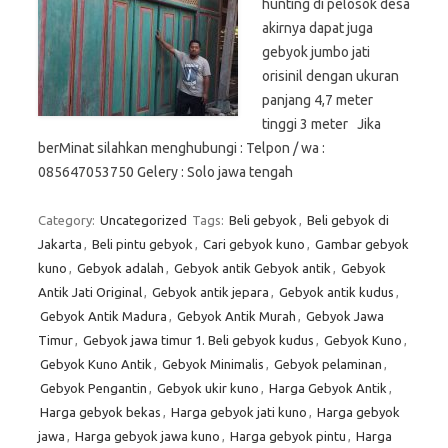
hunting di pelosok desa
akirnya dapat juga
gebyok jumbo jati
orisinil dengan ukuran
panjang 4,7 meter
tinggi 3 meter Jika
berMinat silahkan menghubungi : Telpon / wa :
085647053750 Gelery : Solo jawa tengah
Category:
Uncategorized
Tags:
Beli gebyok
,
Beli gebyok di
Jakarta
,
Beli pintu gebyok
,
Cari gebyok kuno
,
Gambar gebyok
kuno
,
Gebyok adalah
,
Gebyok antik Gebyok antik
,
Gebyok
Antik Jati Original
,
Gebyok antik jepara
,
Gebyok antik kudus
,
Gebyok Antik Madura
,
Gebyok Antik Murah
,
Gebyok Jawa
Timur
,
Gebyok jawa timur 1. Beli gebyok kudus
,
Gebyok Kuno
,
Gebyok Kuno Antik
,
Gebyok Minimalis
,
Gebyok pelaminan
,
Gebyok Pengantin
,
Gebyok ukir kuno
,
Harga Gebyok Antik
,
Harga gebyok bekas
,
Harga gebyok jati kuno
,
Harga gebyok
jawa
,
Harga gebyok jawa kuno
,
Harga gebyok pintu
,
Harga