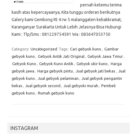
pernah ketemu terima
kasih atas kepercayaanya, Kita tunggu orderan berikutnya
Galery kami Gembong Rt 4 rw 5 malanggaten kebakkramat,
Karanganyar Surakarta Untuk Lebih Jelasnya Bisa Hubungi
Kami : Tlp/Sms : 081229754591 Wa : 085647053750
Category:
Uncategorized
Tags:
Cari gebyok kuno
,
Gambar
gebyok kuno
,
Gebyok Antik Jati Original
,
Gebyok Jawa Timur
,
Gebyok Kuno
,
Gebyok Kuno Antik
,
Gebyok ukir kuno
,
Harga
gebyok jawa
,
Harga gebyok pintu
,
Jual gebyok jati bekas
,
Jual
gebyok kuno
,
Jual gebyok pelaminan
,
Jual gebyok pengantin
bekas
,
Jual gebyok second
,
Jual gebyoki murah
,
Pembeli
gebyok kuno
,
Rumah gebyok kuno
INSTAGRAM