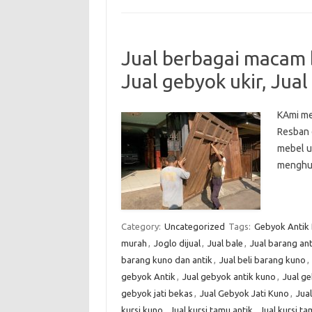
Jual berbagai macam b
Jual gebyok ukir, Jual
KAmi men
Resban 
mebel uk
menghub
Category:
Uncategorized
Tags:
Gebyok Antik 
murah
,
Joglo dijual
,
Jual bale
,
Jual barang an
barang kuno dan antik
,
Jual beli barang kuno
,
gebyok Antik
,
Jual gebyok antik kuno
,
Jual ge
gebyok jati bekas
,
Jual Gebyok Jati Kuno
,
Jua
kursi kuno
,
Jual kursi tamu antik
,
Jual kursi ta