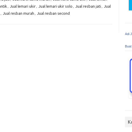
antik
,
Jual lemari ukir
,
Jual lemari ukir solo
,
Jual resban jati
,
Jual
,
Jual resban murah
,
Jual resban second
Adi 
Buat
K