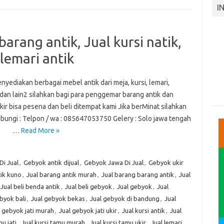
I
arang antik, Jual kursi natik,
 lemari antik
yediakan berbagai mebel antik dari meja, kursi, lemari,
dan lain2 silahkan bagi para penggemar barang antik dan
ir bisa pesena dan beli ditempat kami Jika berMinat silahkan
ungi : Telpon / wa : 085647053750 Gelery : Solo jawa tengah
…
Read More »
Di Jual
,
Gebyok antik dijual
,
Gebyok Jawa Di Jual
,
Gebyok ukir
tik kuno
,
Jual barang antik murah
,
Jual barang barang antik
,
Jual
Jual beli benda antik
,
Jual beli gebyok
,
Jual gebyok
,
Jual
byok bali
,
Jual gebyok bekas
,
Jual gebyok di bandung
,
Jual
l gebyok jati murah
,
Jual gebyok jati ukir
,
Jual kursi antik
,
Jual
mu jati
,
Jual kursi tamu murah
,
Jual kursi tamu ukir
,
Jual lemari