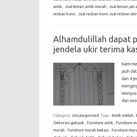
antik
,
Jual lemari antik murah
,
Jual lemari jati 
resban kuno
,
Jual resban kuno Jual resban ukir
Alhamdulillah dapat p
jendela ukir terima k
Kami me
jauh da
dan 4 je
menging
menyusu
dan ses
Category:
Uncategorized
Tags:
Antik mebel
,
Dekorasi gebyok
,
Furniture antik
,
Furniture i
murah
,
Furniture murah bekasi
,
Furniture mur