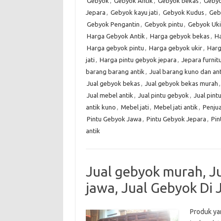
Gebyok
,
Gebyok Antik
,
Gebyok bekas
,
Gebyo
Jepara
,
Gebyok kayu jati
,
Gebyok Kudus
,
Geb
Gebyok Pengantin
,
Gebyok pintu
,
Gebyok Uki
Harga Gebyok Antik
,
Harga gebyok bekas
,
Ha
Harga gebyok pintu
,
Harga gebyok ukir
,
Harg
jati
,
Harga pintu gebyok jepara
,
Jepara furnit
barang barang antik
,
Jual barang kuno dan ant
Jual gebyok bekas
,
Jual gebyok bekas murah
Jual mebel antik
,
Jual pintu gebyok
,
Jual pint
antik kuno
,
Mebel jati
,
Mebel jati antik
,
Penjua
Pintu Gebyok Jawa
,
Pintu Gebyok Jepara
,
Pin
antik
Jual gebyok murah, J
jawa, Jual Gebyok Di 
Produk ya