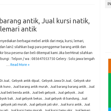
I
arang antik, Jual kursi natik,
 lemari antik
yediakan berbagai mebel antik dari meja, kursi, lemari,
dan lain2 silahkan bagi para penggemar barang antik dan
ir bisa pesena dan beli ditempat kami Jika berMinat silahkan
ungi : Telpon / wa : 085647053750 Gelery : Solo jawa tengah
…
Read More »
Di Jual
,
Gebyok antik dijual
,
Gebyok Jawa Di Jual
,
Gebyok ukir
tik kuno
,
Jual barang antik murah
,
Jual barang barang antik
,
Jual
Jual beli benda antik
,
Jual beli gebyok
,
Jual gebyok
,
Jual
byok bali
,
Jual gebyok bekas
,
Jual gebyok di bandung
,
Jual
l gebyok jati murah
,
Jual gebyok jati ukir
,
Jual kursi antik
,
Jual
mu jati
,
Jual kursi tamu murah
,
Jual kursi tamu ukir
,
Jual lemari