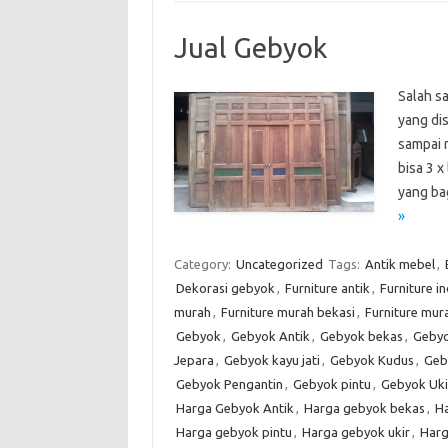
Jual Gebyok
Salah s
yang dis
sampai r
bisa 3 x
yang ba
»
Category:
Uncategorized
Tags:
Antik mebel
,
Dekorasi gebyok
,
Furniture antik
,
Furniture i
murah
,
Furniture murah bekasi
,
Furniture mur
Gebyok
,
Gebyok Antik
,
Gebyok bekas
,
Gebyo
Jepara
,
Gebyok kayu jati
,
Gebyok Kudus
,
Geb
Gebyok Pengantin
,
Gebyok pintu
,
Gebyok Uki
Harga Gebyok Antik
,
Harga gebyok bekas
,
Ha
Harga gebyok pintu
,
Harga gebyok ukir
,
Harg