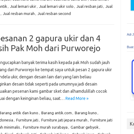
antik
,
Jual lemari ukir
,
Jual lemari ukir solo
,
Jual resban jati
,
Jual
,
Jual resban murah
,
Jual resban second
Adi 
esanan 2 gapura ukir dan 4
asih Pak Moh dari Purworejo
Buat
ngucapkan banyak terima kasih kepada pak Moh sudah jauh
tang dari Purworejo ke tempat saya untuk pesan 2 gapura ukir
ndela ukir, dengan desain lain dari yang lain beliau
inkan desain tidak seperti pada umumnya jadi desain
aikan pesenan kami gambar sket dan alhamdulillah cocok
uai dengan keinginan beliau, saat…
Read More »
Barang antik dan kuno
,
Barang antik.com
,
Barang kuno
,
ndonesia
,
Furniture jati
,
Furniture jati jepara murah
,
Furniture jati
K
ah minimalis
,
Furniture murah surabaya
,
Gambar gebyok
,