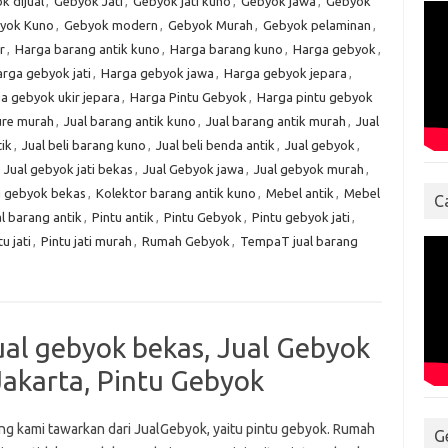
k dijual
,
Gebyok Jati
,
Gebyok jati kuno
,
Gebyok jawa
,
Gebyok
yok Kuno
,
Gebyok modern
,
Gebyok Murah
,
Gebyok pelaminan
,
r
,
Harga barang antik kuno
,
Harga barang kuno
,
Harga gebyok
,
rga gebyok jati
,
Harga gebyok jawa
,
Harga gebyok jepara
,
a gebyok ukir jepara
,
Harga Pintu Gebyok
,
Harga pintu gebyok
ure murah
,
Jual barang antik kuno
,
Jual barang antik murah
,
Jual
ik
,
Jual beli barang kuno
,
Jual beli benda antik
,
Jual gebyok
,
,
Jual gebyok jati bekas
,
Jual Gebyok jawa
,
Jual gebyok murah
,
u gebyok bekas
,
Kolektor barang antik kuno
,
Mebel antik
,
Mebel
C
l barang antik
,
Pintu antik
,
Pintu Gebyok
,
Pintu gebyok jati
,
tu jati
,
Pintu jati murah
,
Rumah Gebyok
,
TempaT jual barang
ual gebyok bekas, Jual Gebyok
Jakarta, Pintu Gebyok
ng kami tawarkan dari JualGebyok, yaitu pintu gebyok. Rumah
G