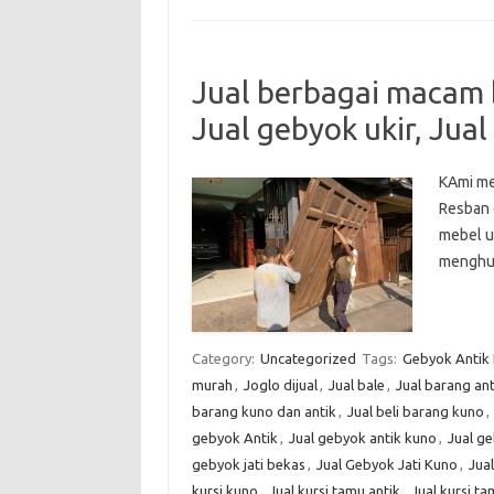
Jual berbagai macam b
Jual gebyok ukir, Jual
KAmi men
Resban 
mebel uk
menghub
Category:
Uncategorized
Tags:
Gebyok Antik 
murah
,
Joglo dijual
,
Jual bale
,
Jual barang an
barang kuno dan antik
,
Jual beli barang kuno
,
gebyok Antik
,
Jual gebyok antik kuno
,
Jual ge
gebyok jati bekas
,
Jual Gebyok Jati Kuno
,
Jua
kursi kuno
,
Jual kursi tamu antik
,
Jual kursi ta