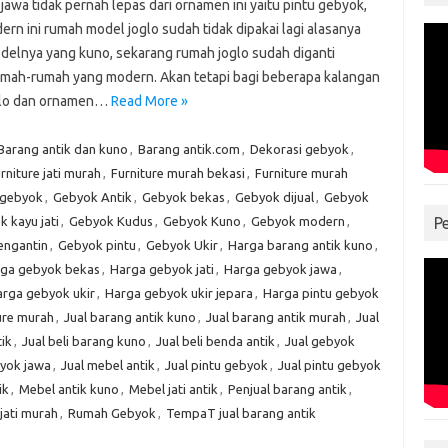
 jawa tidak pernah lepas dari ornamen ini yaitu pintu gebyok,
rn ini rumah model joglo sudah tidak dipakai lagi alasanya
delnya yang kuno, sekarang rumah joglo sudah diganti
mah-rumah yang modern. Akan tetapi bagi beberapa kalangan
glo dan ornamen…
Read More »
Barang antik dan kuno
,
Barang antik.com
,
Dekorasi gebyok
,
rniture jati murah
,
Furniture murah bekasi
,
Furniture murah
gebyok
,
Gebyok Antik
,
Gebyok bekas
,
Gebyok dijual
,
Gebyok
 kayu jati
,
Gebyok Kudus
,
Gebyok Kuno
,
Gebyok modern
,
P
engantin
,
Gebyok pintu
,
Gebyok Ukir
,
Harga barang antik kuno
,
ga gebyok bekas
,
Harga gebyok jati
,
Harga gebyok jawa
,
rga gebyok ukir
,
Harga gebyok ukir jepara
,
Harga pintu gebyok
ure murah
,
Jual barang antik kuno
,
Jual barang antik murah
,
Jual
ik
,
Jual beli barang kuno
,
Jual beli benda antik
,
Jual gebyok
byok jawa
,
Jual mebel antik
,
Jual pintu gebyok
,
Jual pintu gebyok
ik
,
Mebel antik kuno
,
Mebel jati antik
,
Penjual barang antik
,
 jati murah
,
Rumah Gebyok
,
TempaT jual barang antik