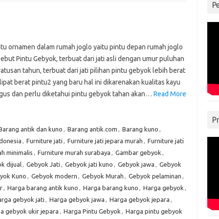
P
atu ornamen dalam rumah joglo yaitu pintu depan rumah joglo
ebut Pintu Gebyok, terbuat dari jati asli dengan umur puluhan
atusan tahun, terbuat dari jati pilihan pintu gebyok lebih berat
 lipat berat pintu2 yang baru hal ini dikarenakan kualitas kayu
gus dan perlu diketahui pintu gebyok tahan akan…
Read More
P
Barang antik dan kuno
,
Barang antik.com
,
Barang kuno
,
ndonesia
,
Furniture jati
,
Furniture jati jepara murah
,
Furniture jati
ah minimalis
,
Furniture murah surabaya
,
Gambar gebyok
,
k dijual
,
Gebyok Jati
,
Gebyok jati kuno
,
Gebyok jawa
,
Gebyok
yok Kuno
,
Gebyok modern
,
Gebyok Murah
,
Gebyok pelaminan
,
r
,
Harga barang antik kuno
,
Harga barang kuno
,
Harga gebyok
,
rga gebyok jati
,
Harga gebyok jawa
,
Harga gebyok jepara
,
a gebyok ukir jepara
,
Harga Pintu Gebyok
,
Harga pintu gebyok