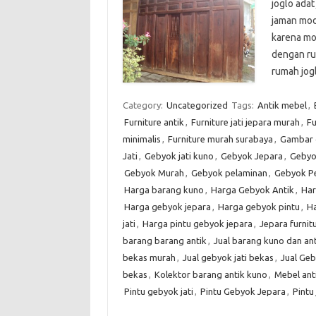
joglo adat
jaman mode
karena mo
dengan ru
rumah jo
Category:
Uncategorized
Tags:
Antik mebel
,
Furniture antik
,
Furniture jati jepara murah
,
Fu
minimalis
,
Furniture murah surabaya
,
Gambar 
Jati
,
Gebyok jati kuno
,
Gebyok Jepara
,
Gebyok
Gebyok Murah
,
Gebyok pelaminan
,
Gebyok P
Harga barang kuno
,
Harga Gebyok Antik
,
Har
Harga gebyok jepara
,
Harga gebyok pintu
,
Ha
jati
,
Harga pintu gebyok jepara
,
Jepara furnit
barang barang antik
,
Jual barang kuno dan ant
bekas murah
,
Jual gebyok jati bekas
,
Jual Ge
bekas
,
Kolektor barang antik kuno
,
Mebel ant
Pintu gebyok jati
,
Pintu Gebyok Jepara
,
Pintu