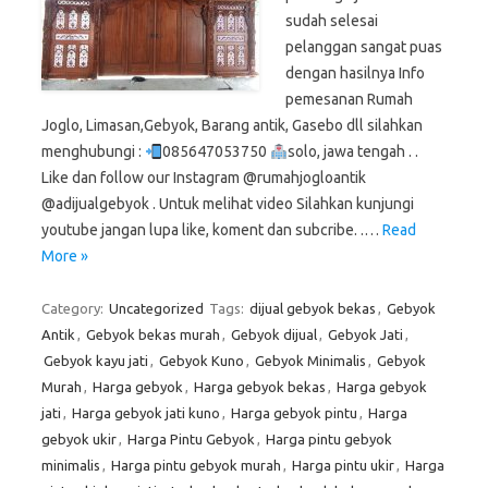
sudah selesai
pelanggan sangat puas
dengan hasilnya Info
pemesanan Rumah
Joglo, Limasan,Gebyok, Barang antik, Gasebo dll silahkan
menghubungi :
085647053750
solo, jawa tengah . .
Like dan follow our Instagram @rumahjogloantik
@adijualgebyok . Untuk melihat video Silahkan kunjungi
youtube jangan lupa like, koment dan subcribe. .…
Read
More »
Category:
Uncategorized
Tags:
dijual gebyok bekas
,
Gebyok
Antik
,
Gebyok bekas murah
,
Gebyok dijual
,
Gebyok Jati
,
Gebyok kayu jati
,
Gebyok Kuno
,
Gebyok Minimalis
,
Gebyok
Murah
,
Harga gebyok
,
Harga gebyok bekas
,
Harga gebyok
jati
,
Harga gebyok jati kuno
,
Harga gebyok pintu
,
Harga
gebyok ukir
,
Harga Pintu Gebyok
,
Harga pintu gebyok
minimalis
,
Harga pintu gebyok murah
,
Harga pintu ukir
,
Harga