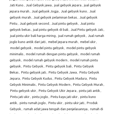
Jati Kuno
,
Jual Gebyok jawa
,
jual gebyok jepara
,
jual gebyok
jepara murah
,
Jual gebyok Jogja
,
Jual gebyok kuno
,
Jual
gebyok murah
,
Jual gebyok pelaminan bekas
,
Jual gebyok
Pintu
,
Jual gebyok second
,
Jual pintu gebyok
,
Jual pintu
gebyok bekas
,
jual pintu gebyok di bali
,
Jual Pintu gebyok Jati
,
jual pintu ukir bali harga miring
,
jual rumah gebyok
,
Jual rumah
joglo kuno antik dari jati
,
mebel jepara murah
,
mebel ukir
,
model gebyok
,
model pintu gebyok
,
model pintu gebyok
minimalis
,
model rumah dengan pintu gebyok
,
model rumah
gebyok
,
model rumah gebyok modern
,
model rumah pintu
gebyok
,
Pintu Gebyok
,
Pintu gebyok bali
,
Pintu Gebyok
Bekas
,
Pintu gebyok jati
,
Pintu Gebyok Jawa
,
Pintu Gebyok
Jepara
,
Pintu Gebyok Kudus
,
Pintu Gebyok Madura
,
Pintu
Gebyok Minimalis
,
Pintu Gebyok Modern
,
Pintu Gebyok Murah
,
Pintu gebyok ukir
,
Pintu Gebyok Ukir Jepara
,
pintu jati antik
,
Pintu jati ukir
,
pintu joglo
,
Pintu kayu jati ukir
,
pintu kuno
antik
,
pintu rumah joglo
,
Pintu ukir
,
pintu ukir jati
,
Produk
Gebyok
,
rumah adat jawa tengah dan penjelasannya
,
rumah di