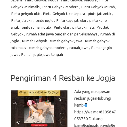
Jepara
,
Pintu Gebyok Kudus
,
Pintu Gebyok Madura
,
Pintu
Gebyok Minimalis
,
Pintu Gebyok Modern
,
Pintu Gebyok Murah
,
Pintu gebyok ukir
,
Pintu Gebyok Ukir Jepara
,
pintu jati antik
,
Pintu jati ukir
,
pintu joglo
,
Pintu kayu jati ukir
,
pintu kuno
antik
,
pintu rumah joglo
,
Pintu ukir
,
pintu ukir jati
,
Produk
Gebyok
,
rumah adat jawa tengah dan penjelasannya
,
rumah di
joglo
,
Rumah Gebyok
,
rumah gebyok jawa
,
Rumah gebyok
minimalis
,
rumah gebyok modern
,
rumah jawa
,
Rumah joglo
jawa
,
Rumah joglo jawa tengah
Pengiriman 4 Resban ke Jogja
Ada yang mau pesan
resban juga?Hubungi
kami:
https://wa.me/6285647
053750 Dukung
kami@adijualgebyok@r