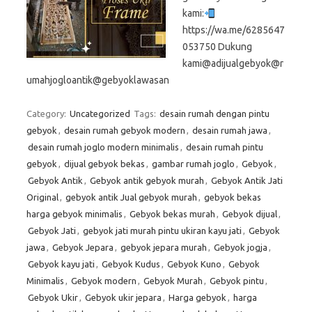
kami:
https://wa.me/6285647
053750 Dukung
kami@adijualgebyok@r
umahjogloantik@gebyoklawasan
Category:
Uncategorized
Tags:
desain rumah dengan pintu
gebyok
,
desain rumah gebyok modern
,
desain rumah jawa
,
desain rumah joglo modern minimalis
,
desain rumah pintu
gebyok
,
dijual gebyok bekas
,
gambar rumah joglo
,
Gebyok
,
Gebyok Antik
,
Gebyok antik gebyok murah
,
Gebyok Antik Jati
Original
,
gebyok antik Jual gebyok murah
,
gebyok bekas
harga gebyok minimalis
,
Gebyok bekas murah
,
Gebyok dijual
,
Gebyok Jati
,
gebyok jati murah pintu ukiran kayu jati
,
Gebyok
jawa
,
Gebyok Jepara
,
gebyok jepara murah
,
Gebyok jogja
,
Gebyok kayu jati
,
Gebyok Kudus
,
Gebyok Kuno
,
Gebyok
Minimalis
,
Gebyok modern
,
Gebyok Murah
,
Gebyok pintu
,
Gebyok Ukir
,
Gebyok ukir jepara
,
Harga gebyok
,
harga