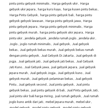
pintu pintu gebyok minimalis
,
Harga gebyok ukir
,
Harga
gebyok ukir jepara
,
harga kursi kayu
,
harga kusen pintu bekas
,
Harga Pintu Gebyok
,
harga pintu gebyok bali
,
harga pintu
gebyok gebyok lawasan
,
Harga pintu gebyok jawa
,
Harga
pintu gebyok jepara
,
Harga pintu gebyok minimalis
,
Harga
pintu gebyok murah
,
harga pintu gebyok ukir jepara
,
Harga
pintu ukir
,
jendela gebyok
,
jendela rumah joglo
,
jendela ukir
,
Joglo
,
joglo rumah minimalis
,
Jual gebyok
,
Jual gebyok
bekas
,
Jual gebyok bekas murah
,
Jual gebyok bekas rumah
dengan pintu gebyok
,
Jual Gebyok Di Jakarta
,
Jual gebyok di
jogja
,
Jual gebyok jati
,
Jual gebyok jati bekas
,
Jual Gebyok
Jati Kuno
,
Jual Gebyok jawa
,
jual gebyok jepara
,
jual gebyok
jepara murah
,
Jual gebyok Jogja
,
Jual gebyok kuno
,
Jual
gebyok murah
,
Jual gebyok pelaminan bekas
,
Jual gebyok
Pintu
,
Jual gebyok second
,
Jual pintu gebyok
,
Jual pintu
gebyok bekas
,
jual pintu gebyok di bali
,
Jual Pintu gebyok Jati
,
jual pintu ukir bali harga miring
,
jual rumah gebyok
,
Jual rumah
joglo kuno antik dari jati
,
mebel jepara murah
,
mebel ukir
,
model gebyok
,
model pintu gebyok
,
model pintu gebyok