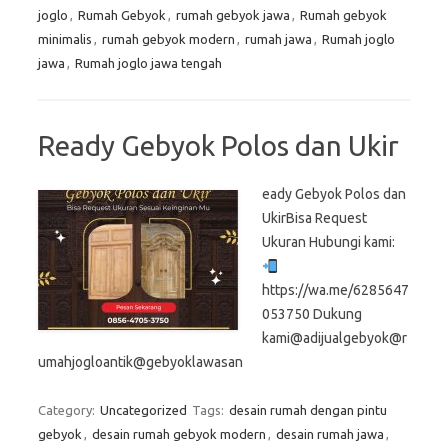
joglo
,
Rumah Gebyok
,
rumah gebyok jawa
,
Rumah gebyok
minimalis
,
rumah gebyok modern
,
rumah jawa
,
Rumah joglo
jawa
,
Rumah joglo jawa tengah
Ready Gebyok Polos dan Ukir
eady Gebyok Polos dan
UkirBisa Request
Ukuran Hubungi kami:
https://wa.me/6285647
053750 Dukung
kami@adijualgebyok@r
umahjogloantik@gebyoklawasan
Category:
Uncategorized
Tags:
desain rumah dengan pintu
gebyok
,
desain rumah gebyok modern
,
desain rumah jawa
,