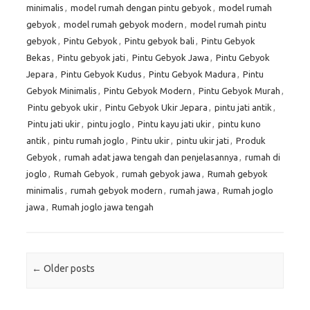
minimalis
,
model rumah dengan pintu gebyok
,
model rumah
gebyok
,
model rumah gebyok modern
,
model rumah pintu
gebyok
,
Pintu Gebyok
,
Pintu gebyok bali
,
Pintu Gebyok
Bekas
,
Pintu gebyok jati
,
Pintu Gebyok Jawa
,
Pintu Gebyok
Jepara
,
Pintu Gebyok Kudus
,
Pintu Gebyok Madura
,
Pintu
Gebyok Minimalis
,
Pintu Gebyok Modern
,
Pintu Gebyok Murah
,
Pintu gebyok ukir
,
Pintu Gebyok Ukir Jepara
,
pintu jati antik
,
Pintu jati ukir
,
pintu joglo
,
Pintu kayu jati ukir
,
pintu kuno
antik
,
pintu rumah joglo
,
Pintu ukir
,
pintu ukir jati
,
Produk
Gebyok
,
rumah adat jawa tengah dan penjelasannya
,
rumah di
joglo
,
Rumah Gebyok
,
rumah gebyok jawa
,
Rumah gebyok
minimalis
,
rumah gebyok modern
,
rumah jawa
,
Rumah joglo
jawa
,
Rumah joglo jawa tengah
Post navigation
←
Older posts