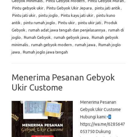
Gebyok Minimalis
,
Pintu Gebyok Modern
,
Pintu Gebyok Murah
,
Pintu gebyok ukir
,
Pintu Gebyok Ukir Jepara
,
pintu jati antik
,
Pintu jati ukir
,
pintu joglo
,
Pintu kayu jati ukir
,
pintu kuno
antik
,
pintu rumah joglo
,
Pintu ukir
,
pintu ukir jati
,
Produk
Gebyok
,
rumah adat jawa tengah dan penjelasannya
,
rumah di
joglo
,
Rumah Gebyok
,
rumah gebyok jawa
,
Rumah gebyok
minimalis
,
rumah gebyok modern
,
rumah jawa
,
Rumah joglo
jawa
,
Rumah joglo jawa tengah
Menerima Pesanan Gebyok
Ukir Custome
Menerima Pesanan
Gebyok Ukir Custome
Hubungi kami:
https://wa.me/6285647
053750 Dukung