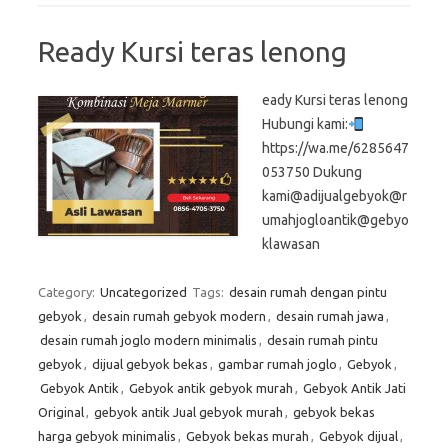
Ready Kursi teras lenong
eady Kursi teras lenong
Hubungi kami:
https://wa.me/6285647
053750 Dukung
kami@adijualgebyok@r
umahjogloantik@gebyo
klawasan
Category:
Uncategorized
Tags:
desain rumah dengan pintu
gebyok
,
desain rumah gebyok modern
,
desain rumah jawa
,
desain rumah joglo modern minimalis
,
desain rumah pintu
gebyok
,
dijual gebyok bekas
,
gambar rumah joglo
,
Gebyok
,
Gebyok Antik
,
Gebyok antik gebyok murah
,
Gebyok Antik Jati
Original
,
gebyok antik Jual gebyok murah
,
gebyok bekas
harga gebyok minimalis
,
Gebyok bekas murah
,
Gebyok dijual
,