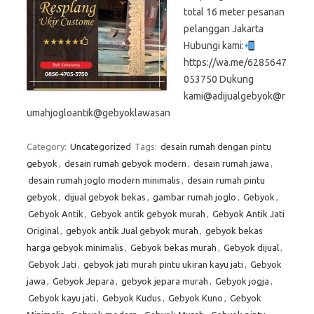
total 16 meter pesanan
pelanggan Jakarta
Hubungi kami:
https://wa.me/6285647
053750 Dukung
kami@adijualgebyok@r
umahjogloantik@gebyoklawasan
Category:
Uncategorized
Tags:
desain rumah dengan pintu
gebyok
,
desain rumah gebyok modern
,
desain rumah jawa
,
desain rumah joglo modern minimalis
,
desain rumah pintu
gebyok
,
dijual gebyok bekas
,
gambar rumah joglo
,
Gebyok
,
Gebyok Antik
,
Gebyok antik gebyok murah
,
Gebyok Antik Jati
Original
,
gebyok antik Jual gebyok murah
,
gebyok bekas
harga gebyok minimalis
,
Gebyok bekas murah
,
Gebyok dijual
,
Gebyok Jati
,
gebyok jati murah pintu ukiran kayu jati
,
Gebyok
jawa
,
Gebyok Jepara
,
gebyok jepara murah
,
Gebyok jogja
,
Gebyok kayu jati
,
Gebyok Kudus
,
Gebyok Kuno
,
Gebyok