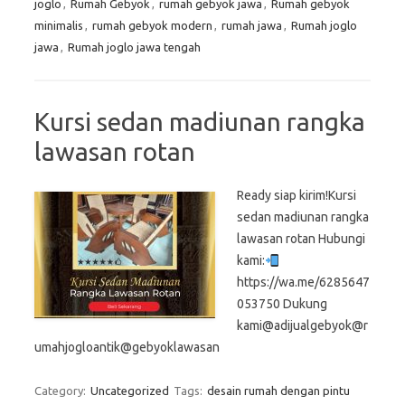
joglo
,
Rumah Gebyok
,
rumah gebyok jawa
,
Rumah gebyok
minimalis
,
rumah gebyok modern
,
rumah jawa
,
Rumah joglo
jawa
,
Rumah joglo jawa tengah
Kursi sedan madiunan rangka
lawasan rotan
Ready siap kirim!Kursi
sedan madiunan rangka
lawasan rotan Hubungi
kami:
https://wa.me/6285647
053750 Dukung
kami@adijualgebyok@r
umahjogloantik@gebyoklawasan
Category:
Uncategorized
Tags:
desain rumah dengan pintu