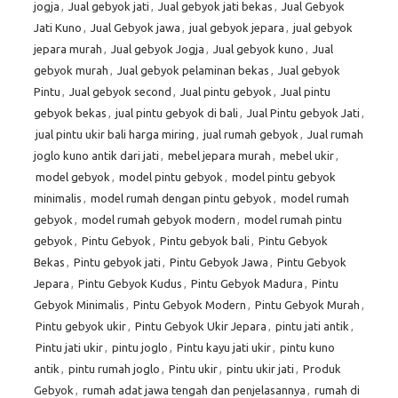
jogja
,
Jual gebyok jati
,
Jual gebyok jati bekas
,
Jual Gebyok
Jati Kuno
,
Jual Gebyok jawa
,
jual gebyok jepara
,
jual gebyok
jepara murah
,
Jual gebyok Jogja
,
Jual gebyok kuno
,
Jual
gebyok murah
,
Jual gebyok pelaminan bekas
,
Jual gebyok
Pintu
,
Jual gebyok second
,
Jual pintu gebyok
,
Jual pintu
gebyok bekas
,
jual pintu gebyok di bali
,
Jual Pintu gebyok Jati
,
jual pintu ukir bali harga miring
,
jual rumah gebyok
,
Jual rumah
joglo kuno antik dari jati
,
mebel jepara murah
,
mebel ukir
,
model gebyok
,
model pintu gebyok
,
model pintu gebyok
minimalis
,
model rumah dengan pintu gebyok
,
model rumah
gebyok
,
model rumah gebyok modern
,
model rumah pintu
gebyok
,
Pintu Gebyok
,
Pintu gebyok bali
,
Pintu Gebyok
Bekas
,
Pintu gebyok jati
,
Pintu Gebyok Jawa
,
Pintu Gebyok
Jepara
,
Pintu Gebyok Kudus
,
Pintu Gebyok Madura
,
Pintu
Gebyok Minimalis
,
Pintu Gebyok Modern
,
Pintu Gebyok Murah
,
Pintu gebyok ukir
,
Pintu Gebyok Ukir Jepara
,
pintu jati antik
,
Pintu jati ukir
,
pintu joglo
,
Pintu kayu jati ukir
,
pintu kuno
antik
,
pintu rumah joglo
,
Pintu ukir
,
pintu ukir jati
,
Produk
Gebyok
,
rumah adat jawa tengah dan penjelasannya
,
rumah di