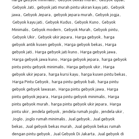
Gebyok Jati
,
gebyok jati murah pintu ukiran kayu jati
,
Gebyok
jawa
,
Gebyok Jepara
,
gebyok jepara murah
,
Gebyok jogja
,
Gebyok kayu jati
,
Gebyok Kudus
,
Gebyok Kuno
,
Gebyok
Minimalis
,
Gebyok modern
,
Gebyok Murah
,
Gebyok pintu
,
Gebyok Ukir
,
Gebyok ukir jepara
,
Harga gebyok
,
harga
gebyok antik kusen gebyok
,
Harga gebyok bekas
,
Harga
gebyok jati
,
Harga gebyok jati kuno
,
Harga gebyok jawa
,
Harga gebyok jawa kuno
,
Harga gebyok jepara
,
harga gebyok
pintu pintu gebyok minimalis
,
Harga gebyok ukir
,
Harga
gebyok ukir jepara
,
harga kursi kayu
,
harga kusen pintu bekas
,
Harga Pintu Gebyok
,
harga pintu gebyok bali
,
harga pintu
gebyok gebyok lawasan
,
Harga pintu gebyok jawa
,
Harga
pintu gebyok jepara
,
Harga pintu gebyok minimalis
,
Harga
pintu gebyok murah
,
harga pintu gebyok ukir jepara
,
Harga
pintu ukir
,
jendela gebyok
,
jendela rumah joglo
,
jendela ukir
,
Joglo
,
joglo rumah minimalis
,
Jual gebyok
,
Jual gebyok
bekas
,
Jual gebyok bekas murah
,
Jual gebyok bekas rumah
dengan pintu gebyok
,
Jual Gebyok Di Jakarta
,
Jual gebyok di