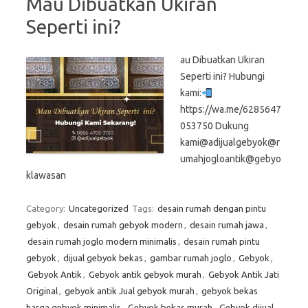
Mau Dibuatkan Ukiran
Seperti ini?
au Dibuatkan Ukiran
Seperti ini? Hubungi
kami:
https://wa.me/6285647
053750 Dukung
kami@adijualgebyok@r
umahjogloantik@gebyo
klawasan
Category:
Uncategorized
Tags:
desain rumah dengan pintu
gebyok
,
desain rumah gebyok modern
,
desain rumah jawa
,
desain rumah joglo modern minimalis
,
desain rumah pintu
gebyok
,
dijual gebyok bekas
,
gambar rumah joglo
,
Gebyok
,
Gebyok Antik
,
Gebyok antik gebyok murah
,
Gebyok Antik Jati
Original
,
gebyok antik Jual gebyok murah
,
gebyok bekas
harga gebyok minimalis
,
Gebyok bekas murah
,
Gebyok dijual
,