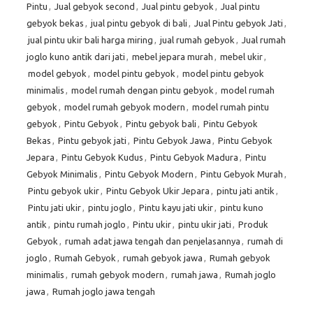
Pintu
,
Jual gebyok second
,
Jual pintu gebyok
,
Jual pintu
gebyok bekas
,
jual pintu gebyok di bali
,
Jual Pintu gebyok Jati
,
jual pintu ukir bali harga miring
,
jual rumah gebyok
,
Jual rumah
joglo kuno antik dari jati
,
mebel jepara murah
,
mebel ukir
,
model gebyok
,
model pintu gebyok
,
model pintu gebyok
minimalis
,
model rumah dengan pintu gebyok
,
model rumah
gebyok
,
model rumah gebyok modern
,
model rumah pintu
gebyok
,
Pintu Gebyok
,
Pintu gebyok bali
,
Pintu Gebyok
Bekas
,
Pintu gebyok jati
,
Pintu Gebyok Jawa
,
Pintu Gebyok
Jepara
,
Pintu Gebyok Kudus
,
Pintu Gebyok Madura
,
Pintu
Gebyok Minimalis
,
Pintu Gebyok Modern
,
Pintu Gebyok Murah
,
Pintu gebyok ukir
,
Pintu Gebyok Ukir Jepara
,
pintu jati antik
,
Pintu jati ukir
,
pintu joglo
,
Pintu kayu jati ukir
,
pintu kuno
antik
,
pintu rumah joglo
,
Pintu ukir
,
pintu ukir jati
,
Produk
Gebyok
,
rumah adat jawa tengah dan penjelasannya
,
rumah di
joglo
,
Rumah Gebyok
,
rumah gebyok jawa
,
Rumah gebyok
minimalis
,
rumah gebyok modern
,
rumah jawa
,
Rumah joglo
jawa
,
Rumah joglo jawa tengah