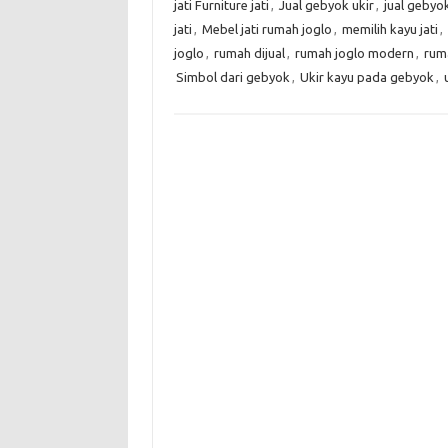
jati Furniture jati
,
Jual gebyok ukir
,
jual gebyok
jati
,
Mebel jati rumah joglo
,
memilih kayu jati
,
joglo
,
rumah dijual
,
rumah joglo modern
,
rum
Simbol dari gebyok
,
Ukir kayu pada gebyok
,