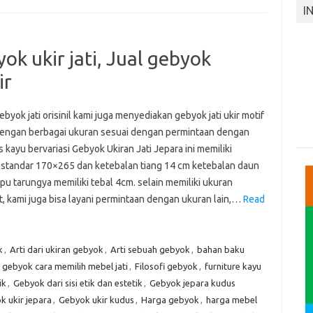
I
ok ukir jati, Jual gebyok
ir
ebyok jati orisinil kami juga menyediakan gebyok jati ukir motif
dengan berbagai ukuran sesuai dengan permintaan dengan
s kayu bervariasi Gebyok Ukiran Jati Jepara ini memiliki
 standar 170×265 dan ketebalan tiang 14 cm ketebalan daun
pu tarungya memiliki tebal 4cm. selain memiliki ukuran
t, kami juga bisa layani permintaan dengan ukuran lain,…
Read
k
,
Arti dari ukiran gebyok
,
Arti sebuah gebyok
,
bahan baku
gebyok cara memilih mebel jati
,
Filosofi gebyok
,
furniture kayu
ik
,
Gebyok dari sisi etik dan estetik
,
Gebyok jepara kudus
k ukir jepara
,
Gebyok ukir kudus
,
Harga gebyok
,
harga mebel