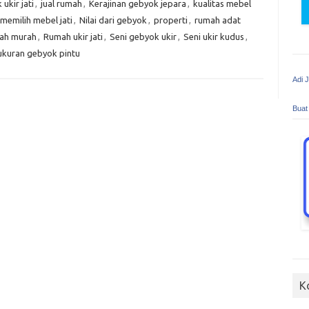
 ukir jati
,
jual rumah
,
Kerajinan gebyok jepara
,
kualitas mebel
memilih mebel jati
,
Nilai dari gebyok
,
properti
,
rumah adat
ah murah
,
Rumah ukir jati
,
Seni gebyok ukir
,
Seni ukir kudus
,
ukuran gebyok pintu
Adi 
Buat
K