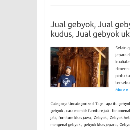
Jual gebyok, Jual geby
kudus, Jual gebyok uk
Selain g
jepara 
kualiata
dimensi
pintu ku
tersebu
More »
Category:
Uncategorized
Tags:
apa itu gebyo
gebyok
,
cara memilih furniture jati
,
fenomenal 
jati
,
furniture khas jawa
,
Gebyok
,
Gebyok Ant
mengenal gebyok
,
gebyok khas jepara
,
Gebyo