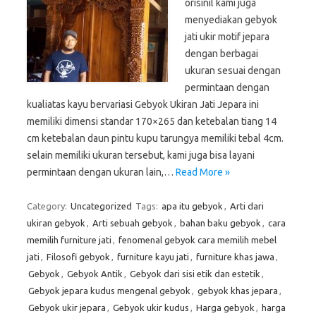
orisinil kami juga
menyediakan gebyok
jati ukir motif jepara
dengan berbagai
ukuran sesuai dengan
permintaan dengan
kualiatas kayu bervariasi Gebyok Ukiran Jati Jepara ini
memiliki dimensi standar 170×265 dan ketebalan tiang 14
cm ketebalan daun pintu kupu tarungya memiliki tebal 4cm.
selain memiliki ukuran tersebut, kami juga bisa layani
permintaan dengan ukuran lain,…
Read More »
Category:
Uncategorized
Tags:
apa itu gebyok
,
Arti dari
ukiran gebyok
,
Arti sebuah gebyok
,
bahan baku gebyok
,
cara
memilih furniture jati
,
fenomenal gebyok cara memilih mebel
jati
,
Filosofi gebyok
,
furniture kayu jati
,
furniture khas jawa
,
Gebyok
,
Gebyok Antik
,
Gebyok dari sisi etik dan estetik
,
Gebyok jepara kudus mengenal gebyok
,
gebyok khas jepara
,
Gebyok ukir jepara
,
Gebyok ukir kudus
,
Harga gebyok
,
harga