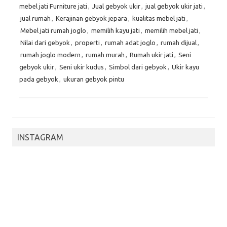
mebel jati Furniture jati
,
Jual gebyok ukir
,
jual gebyok ukir jati
,
jual rumah
,
Kerajinan gebyok jepara
,
kualitas mebel jati
,
Mebel jati rumah joglo
,
memilih kayu jati
,
memilih mebel jati
,
Nilai dari gebyok
,
properti
,
rumah adat joglo
,
rumah dijual
,
rumah joglo modern
,
rumah murah
,
Rumah ukir jati
,
Seni
gebyok ukir
,
Seni ukir kudus
,
Simbol dari gebyok
,
Ukir kayu
pada gebyok
,
ukuran gebyok pintu
INSTAGRAM