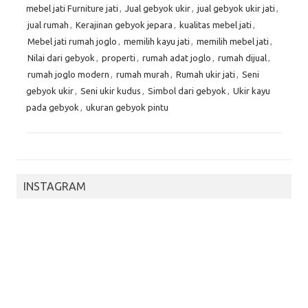
mebel jati Furniture jati
,
Jual gebyok ukir
,
jual gebyok ukir jati
,
jual rumah
,
Kerajinan gebyok jepara
,
kualitas mebel jati
,
Mebel jati rumah joglo
,
memilih kayu jati
,
memilih mebel jati
,
Nilai dari gebyok
,
properti
,
rumah adat joglo
,
rumah dijual
,
rumah joglo modern
,
rumah murah
,
Rumah ukir jati
,
Seni
gebyok ukir
,
Seni ukir kudus
,
Simbol dari gebyok
,
Ukir kayu
pada gebyok
,
ukuran gebyok pintu
INSTAGRAM