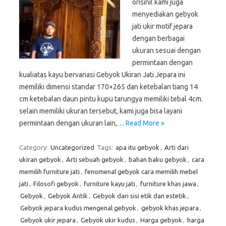
orisinil kami juga
menyediakan gebyok
jati ukir motif jepara
dengan berbagai
ukuran sesuai dengan
permintaan dengan
kualiatas kayu bervariasi Gebyok Ukiran Jati Jepara ini
memiliki dimensi standar 170×265 dan ketebalan tiang 14
cm ketebalan daun pintu kupu tarungya memiliki tebal 4cm.
selain memiliki ukuran tersebut, kami juga bisa layani
permintaan dengan ukuran lain,…
Read More »
Category:
Uncategorized
Tags:
apa itu gebyok
,
Arti dari
ukiran gebyok
,
Arti sebuah gebyok
,
bahan baku gebyok
,
cara
memilih furniture jati
,
fenomenal gebyok cara memilih mebel
jati
,
Filosofi gebyok
,
furniture kayu jati
,
furniture khas jawa
,
Gebyok
,
Gebyok Antik
,
Gebyok dari sisi etik dan estetik
,
Gebyok jepara kudus mengenal gebyok
,
gebyok khas jepara
,
Gebyok ukir jepara
,
Gebyok ukir kudus
,
Harga gebyok
,
harga