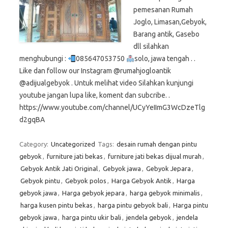
pemesanan Rumah
Joglo, Limasan,Gebyok,
Barang antik, Gasebo
dll silahkan
menghubungi :
085647053750
solo, jawa tengah . .
Like dan follow our Instagram @rumahjogloantik
@adijualgebyok . Untuk melihat video Silahkan kunjungi
youtube jangan lupa like, koment dan subcribe. .
https://www.youtube.com/channel/UCyYeIImG3WcDzeTlg
d2gqBA
Category:
Uncategorized
Tags:
desain rumah dengan pintu
gebyok
,
furniture jati bekas
,
furniture jati bekas dijual murah
,
Gebyok Antik Jati Original
,
Gebyok jawa
,
Gebyok Jepara
,
Gebyok pintu
,
Gebyok polos
,
Harga Gebyok Antik
,
Harga
gebyok jawa
,
Harga gebyok jepara
,
harga gebyok minimalis
,
harga kusen pintu bekas
,
harga pintu gebyok bali
,
Harga pintu
gebyok jawa
,
harga pintu ukir bali
,
jendela gebyok
,
jendela