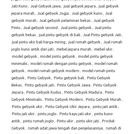
Jati Kuno
,
Jual Gebyok jawa
,
jual gebyok jepara
,
jual gebyok
jepara murah
,
Jual gebyok Jogja
,
Jual gebyok kuno
,
Jual
gebyok murah
,
Jual gebyok pelaminan bekas
,
Jual gebyok
Pintu
,
Jual gebyok second
,
Jual pintu gebyok
,
Jual pintu
gebyok bekas
,
jual pintu gebyok di bali
,
Jual Pintu gebyok Jati
,
jual pintu ukir bali harga miring
,
jual rumah gebyok
,
Jual rumah
joglo kuno antik dari jati
,
mebel jepara murah
,
mebel ukir
,
model gebyok
,
model pintu gebyok
,
model pintu gebyok
minimalis
,
model rumah dengan pintu gebyok
,
model rumah
gebyok
,
model rumah gebyok modern
,
model rumah pintu
gebyok
,
Pintu Gebyok
,
Pintu gebyok bali
,
Pintu Gebyok
Bekas
,
Pintu gebyok jati
,
Pintu Gebyok Jawa
,
Pintu Gebyok
Jepara
,
Pintu Gebyok Kudus
,
Pintu Gebyok Madura
,
Pintu
Gebyok Minimalis
,
Pintu Gebyok Modern
,
Pintu Gebyok Murah
,
Pintu gebyok ukir
,
Pintu Gebyok Ukir Jepara
,
pintu jati antik
,
Pintu jati ukir
,
pintu joglo
,
Pintu kayu jati ukir
,
pintu kuno
antik
,
pintu rumah joglo
,
Pintu ukir
,
pintu ukir jati
,
Produk
Gebyok
,
rumah adat jawa tengah dan penjelasannya
,
rumah di