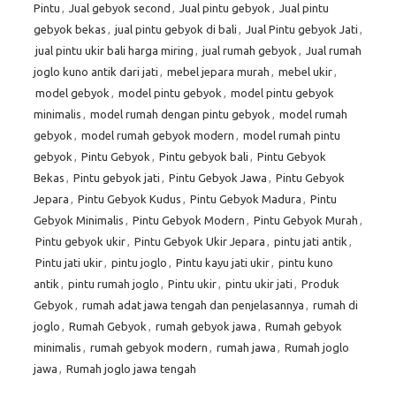
Pintu
,
Jual gebyok second
,
Jual pintu gebyok
,
Jual pintu
gebyok bekas
,
jual pintu gebyok di bali
,
Jual Pintu gebyok Jati
,
jual pintu ukir bali harga miring
,
jual rumah gebyok
,
Jual rumah
joglo kuno antik dari jati
,
mebel jepara murah
,
mebel ukir
,
model gebyok
,
model pintu gebyok
,
model pintu gebyok
minimalis
,
model rumah dengan pintu gebyok
,
model rumah
gebyok
,
model rumah gebyok modern
,
model rumah pintu
gebyok
,
Pintu Gebyok
,
Pintu gebyok bali
,
Pintu Gebyok
Bekas
,
Pintu gebyok jati
,
Pintu Gebyok Jawa
,
Pintu Gebyok
Jepara
,
Pintu Gebyok Kudus
,
Pintu Gebyok Madura
,
Pintu
Gebyok Minimalis
,
Pintu Gebyok Modern
,
Pintu Gebyok Murah
,
Pintu gebyok ukir
,
Pintu Gebyok Ukir Jepara
,
pintu jati antik
,
Pintu jati ukir
,
pintu joglo
,
Pintu kayu jati ukir
,
pintu kuno
antik
,
pintu rumah joglo
,
Pintu ukir
,
pintu ukir jati
,
Produk
Gebyok
,
rumah adat jawa tengah dan penjelasannya
,
rumah di
joglo
,
Rumah Gebyok
,
rumah gebyok jawa
,
Rumah gebyok
minimalis
,
rumah gebyok modern
,
rumah jawa
,
Rumah joglo
jawa
,
Rumah joglo jawa tengah