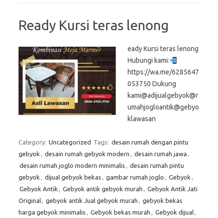
Ready Kursi teras lenong
eady Kursi teras lenong
Hubungi kami:
https://wa.me/6285647
053750 Dukung
kami@adijualgebyok@r
umahjogloantik@gebyo
klawasan
Category:
Uncategorized
Tags:
desain rumah dengan pintu
gebyok
,
desain rumah gebyok modern
,
desain rumah jawa
,
desain rumah joglo modern minimalis
,
desain rumah pintu
gebyok
,
dijual gebyok bekas
,
gambar rumah joglo
,
Gebyok
,
Gebyok Antik
,
Gebyok antik gebyok murah
,
Gebyok Antik Jati
Original
,
gebyok antik Jual gebyok murah
,
gebyok bekas
harga gebyok minimalis
,
Gebyok bekas murah
,
Gebyok dijual
,