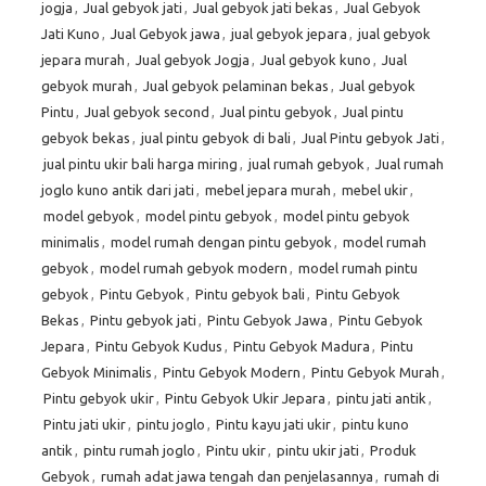
jogja
,
Jual gebyok jati
,
Jual gebyok jati bekas
,
Jual Gebyok
Jati Kuno
,
Jual Gebyok jawa
,
jual gebyok jepara
,
jual gebyok
jepara murah
,
Jual gebyok Jogja
,
Jual gebyok kuno
,
Jual
gebyok murah
,
Jual gebyok pelaminan bekas
,
Jual gebyok
Pintu
,
Jual gebyok second
,
Jual pintu gebyok
,
Jual pintu
gebyok bekas
,
jual pintu gebyok di bali
,
Jual Pintu gebyok Jati
,
jual pintu ukir bali harga miring
,
jual rumah gebyok
,
Jual rumah
joglo kuno antik dari jati
,
mebel jepara murah
,
mebel ukir
,
model gebyok
,
model pintu gebyok
,
model pintu gebyok
minimalis
,
model rumah dengan pintu gebyok
,
model rumah
gebyok
,
model rumah gebyok modern
,
model rumah pintu
gebyok
,
Pintu Gebyok
,
Pintu gebyok bali
,
Pintu Gebyok
Bekas
,
Pintu gebyok jati
,
Pintu Gebyok Jawa
,
Pintu Gebyok
Jepara
,
Pintu Gebyok Kudus
,
Pintu Gebyok Madura
,
Pintu
Gebyok Minimalis
,
Pintu Gebyok Modern
,
Pintu Gebyok Murah
,
Pintu gebyok ukir
,
Pintu Gebyok Ukir Jepara
,
pintu jati antik
,
Pintu jati ukir
,
pintu joglo
,
Pintu kayu jati ukir
,
pintu kuno
antik
,
pintu rumah joglo
,
Pintu ukir
,
pintu ukir jati
,
Produk
Gebyok
,
rumah adat jawa tengah dan penjelasannya
,
rumah di