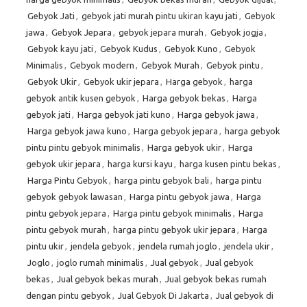
Gebyok Jati
,
gebyok jati murah pintu ukiran kayu jati
,
Gebyok
jawa
,
Gebyok Jepara
,
gebyok jepara murah
,
Gebyok jogja
,
Gebyok kayu jati
,
Gebyok Kudus
,
Gebyok Kuno
,
Gebyok
Minimalis
,
Gebyok modern
,
Gebyok Murah
,
Gebyok pintu
,
Gebyok Ukir
,
Gebyok ukir jepara
,
Harga gebyok
,
harga
gebyok antik kusen gebyok
,
Harga gebyok bekas
,
Harga
gebyok jati
,
Harga gebyok jati kuno
,
Harga gebyok jawa
,
Harga gebyok jawa kuno
,
Harga gebyok jepara
,
harga gebyok
pintu pintu gebyok minimalis
,
Harga gebyok ukir
,
Harga
gebyok ukir jepara
,
harga kursi kayu
,
harga kusen pintu bekas
,
Harga Pintu Gebyok
,
harga pintu gebyok bali
,
harga pintu
gebyok gebyok lawasan
,
Harga pintu gebyok jawa
,
Harga
pintu gebyok jepara
,
Harga pintu gebyok minimalis
,
Harga
pintu gebyok murah
,
harga pintu gebyok ukir jepara
,
Harga
pintu ukir
,
jendela gebyok
,
jendela rumah joglo
,
jendela ukir
,
Joglo
,
joglo rumah minimalis
,
Jual gebyok
,
Jual gebyok
bekas
,
Jual gebyok bekas murah
,
Jual gebyok bekas rumah
dengan pintu gebyok
,
Jual Gebyok Di Jakarta
,
Jual gebyok di