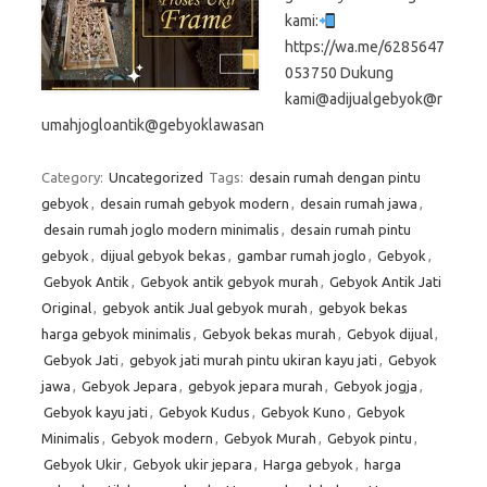
kami:
https://wa.me/6285647
053750 Dukung
kami@adijualgebyok@r
umahjogloantik@gebyoklawasan
Category:
Uncategorized
Tags:
desain rumah dengan pintu
gebyok
,
desain rumah gebyok modern
,
desain rumah jawa
,
desain rumah joglo modern minimalis
,
desain rumah pintu
gebyok
,
dijual gebyok bekas
,
gambar rumah joglo
,
Gebyok
,
Gebyok Antik
,
Gebyok antik gebyok murah
,
Gebyok Antik Jati
Original
,
gebyok antik Jual gebyok murah
,
gebyok bekas
harga gebyok minimalis
,
Gebyok bekas murah
,
Gebyok dijual
,
Gebyok Jati
,
gebyok jati murah pintu ukiran kayu jati
,
Gebyok
jawa
,
Gebyok Jepara
,
gebyok jepara murah
,
Gebyok jogja
,
Gebyok kayu jati
,
Gebyok Kudus
,
Gebyok Kuno
,
Gebyok
Minimalis
,
Gebyok modern
,
Gebyok Murah
,
Gebyok pintu
,
Gebyok Ukir
,
Gebyok ukir jepara
,
Harga gebyok
,
harga