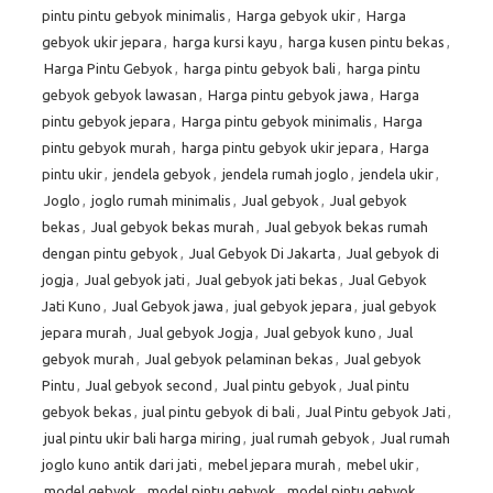
pintu pintu gebyok minimalis
,
Harga gebyok ukir
,
Harga
gebyok ukir jepara
,
harga kursi kayu
,
harga kusen pintu bekas
,
Harga Pintu Gebyok
,
harga pintu gebyok bali
,
harga pintu
gebyok gebyok lawasan
,
Harga pintu gebyok jawa
,
Harga
pintu gebyok jepara
,
Harga pintu gebyok minimalis
,
Harga
pintu gebyok murah
,
harga pintu gebyok ukir jepara
,
Harga
pintu ukir
,
jendela gebyok
,
jendela rumah joglo
,
jendela ukir
,
Joglo
,
joglo rumah minimalis
,
Jual gebyok
,
Jual gebyok
bekas
,
Jual gebyok bekas murah
,
Jual gebyok bekas rumah
dengan pintu gebyok
,
Jual Gebyok Di Jakarta
,
Jual gebyok di
jogja
,
Jual gebyok jati
,
Jual gebyok jati bekas
,
Jual Gebyok
Jati Kuno
,
Jual Gebyok jawa
,
jual gebyok jepara
,
jual gebyok
jepara murah
,
Jual gebyok Jogja
,
Jual gebyok kuno
,
Jual
gebyok murah
,
Jual gebyok pelaminan bekas
,
Jual gebyok
Pintu
,
Jual gebyok second
,
Jual pintu gebyok
,
Jual pintu
gebyok bekas
,
jual pintu gebyok di bali
,
Jual Pintu gebyok Jati
,
jual pintu ukir bali harga miring
,
jual rumah gebyok
,
Jual rumah
joglo kuno antik dari jati
,
mebel jepara murah
,
mebel ukir
,
model gebyok
,
model pintu gebyok
,
model pintu gebyok