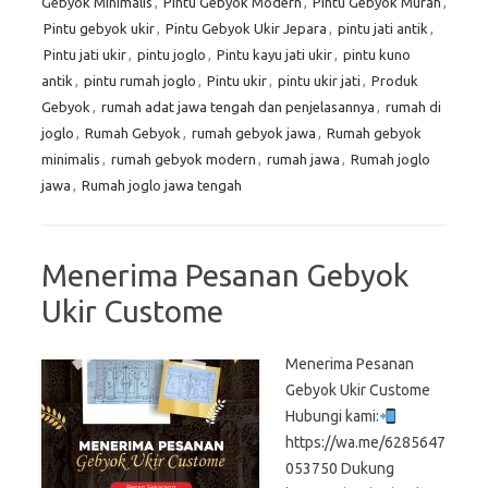
Gebyok Minimalis
,
Pintu Gebyok Modern
,
Pintu Gebyok Murah
,
Pintu gebyok ukir
,
Pintu Gebyok Ukir Jepara
,
pintu jati antik
,
Pintu jati ukir
,
pintu joglo
,
Pintu kayu jati ukir
,
pintu kuno
antik
,
pintu rumah joglo
,
Pintu ukir
,
pintu ukir jati
,
Produk
Gebyok
,
rumah adat jawa tengah dan penjelasannya
,
rumah di
joglo
,
Rumah Gebyok
,
rumah gebyok jawa
,
Rumah gebyok
minimalis
,
rumah gebyok modern
,
rumah jawa
,
Rumah joglo
jawa
,
Rumah joglo jawa tengah
Menerima Pesanan Gebyok
Ukir Custome
Menerima Pesanan
Gebyok Ukir Custome
Hubungi kami:
https://wa.me/6285647
053750 Dukung