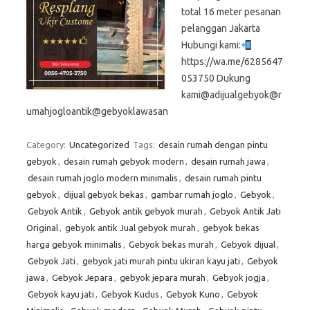
total 16 meter pesanan
pelanggan Jakarta
Hubungi kami:
https://wa.me/6285647
053750 Dukung
kami@adijualgebyok@r
umahjogloantik@gebyoklawasan
Category:
Uncategorized
Tags:
desain rumah dengan pintu
gebyok
,
desain rumah gebyok modern
,
desain rumah jawa
,
desain rumah joglo modern minimalis
,
desain rumah pintu
gebyok
,
dijual gebyok bekas
,
gambar rumah joglo
,
Gebyok
,
Gebyok Antik
,
Gebyok antik gebyok murah
,
Gebyok Antik Jati
Original
,
gebyok antik Jual gebyok murah
,
gebyok bekas
harga gebyok minimalis
,
Gebyok bekas murah
,
Gebyok dijual
,
Gebyok Jati
,
gebyok jati murah pintu ukiran kayu jati
,
Gebyok
jawa
,
Gebyok Jepara
,
gebyok jepara murah
,
Gebyok jogja
,
Gebyok kayu jati
,
Gebyok Kudus
,
Gebyok Kuno
,
Gebyok