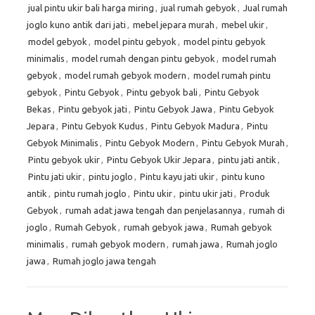
jual pintu ukir bali harga miring
,
jual rumah gebyok
,
Jual rumah
joglo kuno antik dari jati
,
mebel jepara murah
,
mebel ukir
,
model gebyok
,
model pintu gebyok
,
model pintu gebyok
minimalis
,
model rumah dengan pintu gebyok
,
model rumah
gebyok
,
model rumah gebyok modern
,
model rumah pintu
gebyok
,
Pintu Gebyok
,
Pintu gebyok bali
,
Pintu Gebyok
Bekas
,
Pintu gebyok jati
,
Pintu Gebyok Jawa
,
Pintu Gebyok
Jepara
,
Pintu Gebyok Kudus
,
Pintu Gebyok Madura
,
Pintu
Gebyok Minimalis
,
Pintu Gebyok Modern
,
Pintu Gebyok Murah
,
Pintu gebyok ukir
,
Pintu Gebyok Ukir Jepara
,
pintu jati antik
,
Pintu jati ukir
,
pintu joglo
,
Pintu kayu jati ukir
,
pintu kuno
antik
,
pintu rumah joglo
,
Pintu ukir
,
pintu ukir jati
,
Produk
Gebyok
,
rumah adat jawa tengah dan penjelasannya
,
rumah di
joglo
,
Rumah Gebyok
,
rumah gebyok jawa
,
Rumah gebyok
minimalis
,
rumah gebyok modern
,
rumah jawa
,
Rumah joglo
jawa
,
Rumah joglo jawa tengah