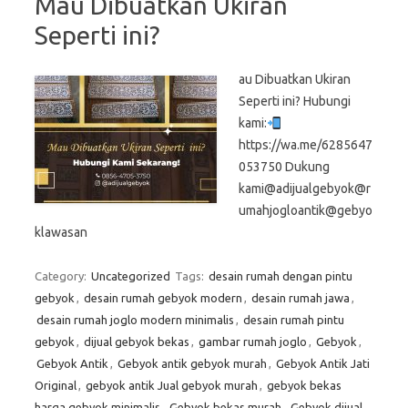
Mau Dibuatkan Ukiran
Seperti ini?
au Dibuatkan Ukiran
Seperti ini? Hubungi
kami:
https://wa.me/6285647
053750 Dukung
kami@adijualgebyok@r
umahjogloantik@gebyo
klawasan
Category:
Uncategorized
Tags:
desain rumah dengan pintu
gebyok
,
desain rumah gebyok modern
,
desain rumah jawa
,
desain rumah joglo modern minimalis
,
desain rumah pintu
gebyok
,
dijual gebyok bekas
,
gambar rumah joglo
,
Gebyok
,
Gebyok Antik
,
Gebyok antik gebyok murah
,
Gebyok Antik Jati
Original
,
gebyok antik Jual gebyok murah
,
gebyok bekas
harga gebyok minimalis
,
Gebyok bekas murah
,
Gebyok dijual
,