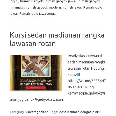
joglo
,
Rumah Gebyok
,
rumah gebyok jawa
,
Rumah gebyok
minimalis
,
rumah gebyok modern
,
rumah jawa
,
Rumah joglo
jawa
,
Rumah joglo jawa tengah
Kursi sedan madiunan rangka
lawasan rotan
Ready siap kirim!Kursi
sedan madiunan rangka
lawasan rotan Hubungi
kami:
https://wa.me/6285647
053750 Dukung
kami@adijualgebyok@r
umahjogloantik@gebyoklawasan
Category:
Uncategorized
Tags:
desain rumah dengan pintu