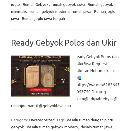
joglo
,
Rumah Gebyok
,
rumah gebyok jawa
,
Rumah gebyok
minimalis
,
rumah gebyok modern
,
rumah jawa
,
Rumah joglo
jawa
,
Rumah joglo jawa tengah
Ready Gebyok Polos dan Ukir
eady Gebyok Polos dan
UkirBisa Request
Ukuran Hubungi kami:
https://wa.me/6285647
053750 Dukung
kami@adijualgebyok@r
umahjogloantik@gebyoklawasan
Category:
Uncategorized
Tags:
desain rumah dengan pintu
gebyok
,
desain rumah gebyok modern
,
desain rumah jawa
,