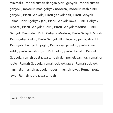
minimalis
,
model rumah dengan pintu gebyok
,
model rumah
gebyok
,
model rumah gebyok modern
,
model rumah pintu
gebyok
,
Pintu Gebyok
,
Pintu gebyok bali
,
Pintu Gebyok
Bekas
,
Pintu gebyok jati
,
Pintu Gebyok Jawa
,
Pintu Gebyok
Jepara
,
Pintu Gebyok Kudus
,
Pintu Gebyok Madura
,
Pintu
Gebyok Minimalis
,
Pintu Gebyok Modern
,
Pintu Gebyok Murah
,
Pintu gebyok ukir
,
Pintu Gebyok Ukir Jepara
,
pintu jati antik
,
Pintu jati ukir
,
pintu joglo
,
Pintu kayu jati ukir
,
pintu kuno
antik
,
pintu rumah joglo
,
Pintu ukir
,
pintu ukir jati
,
Produk
Gebyok
,
rumah adat jawa tengah dan penjelasannya
,
rumah di
joglo
,
Rumah Gebyok
,
rumah gebyok jawa
,
Rumah gebyok
minimalis
,
rumah gebyok modern
,
rumah jawa
,
Rumah joglo
jawa
,
Rumah joglo jawa tengah
Post navigation
←
Older posts