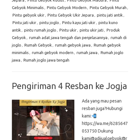
Jepara
,
Pintu Gebyok Kudus
,
Pintu Gebyok Madura
,
Pintu
Gebyok Minimalis
,
Pintu Gebyok Modern
,
Pintu Gebyok Murah
,
Pintu gebyok ukir
,
Pintu Gebyok Ukir Jepara
,
pintu jati antik
,
Pintu jati ukir
,
pintu joglo
,
Pintu kayu jati ukir
,
pintu kuno
antik
,
pintu rumah joglo
,
Pintu ukir
,
pintu ukir jati
,
Produk
Gebyok
,
rumah adat jawa tengah dan penjelasannya
,
rumah di
joglo
,
Rumah Gebyok
,
rumah gebyok jawa
,
Rumah gebyok
minimalis
,
rumah gebyok modern
,
rumah jawa
,
Rumah joglo
jawa
,
Rumah joglo jawa tengah
Pengiriman 4 Resban ke Jogja
Ada yang mau pesan
resban juga?Hubungi
kami:
https://wa.me/6285647
053750 Dukung
kami@adijualgebyok@r