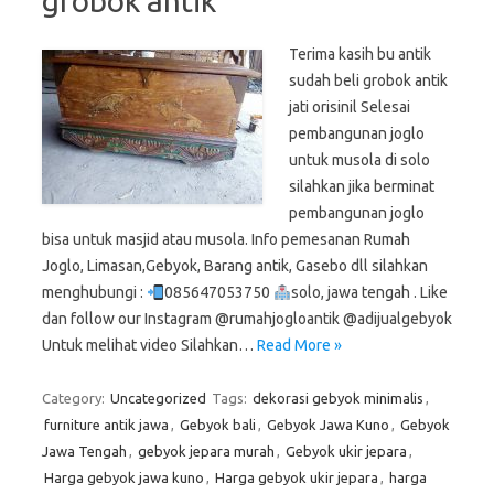
grobok antik
Terima kasih bu antik
sudah beli grobok antik
jati orisinil Selesai
pembangunan joglo
untuk musola di solo
silahkan jika berminat
pembangunan joglo
bisa untuk masjid atau musola. Info pemesanan Rumah
Joglo, Limasan,Gebyok, Barang antik, Gasebo dll silahkan
menghubungi :
085647053750
solo, jawa tengah . Like
dan follow our Instagram @rumahjogloantik @adijualgebyok
Untuk melihat video Silahkan…
Read More »
Category:
Uncategorized
Tags:
dekorasi gebyok minimalis
,
furniture antik jawa
,
Gebyok bali
,
Gebyok Jawa Kuno
,
Gebyok
Jawa Tengah
,
gebyok jepara murah
,
Gebyok ukir jepara
,
Harga gebyok jawa kuno
,
Harga gebyok ukir jepara
,
harga