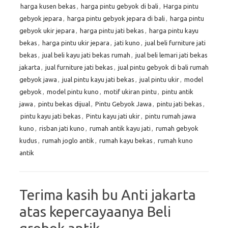
harga kusen bekas
,
harga pintu gebyok di bali
,
Harga pintu
gebyok jepara
,
harga pintu gebyok jepara di bali
,
harga pintu
gebyok ukir jepara
,
harga pintu jati bekas
,
harga pintu kayu
bekas
,
harga pintu ukir jepara
,
jati kuno
,
jual beli furniture jati
bekas
,
jual beli kayu jati bekas rumah
,
jual beli lemari jati bekas
jakarta
,
jual furniture jati bekas
,
jual pintu gebyok di bali rumah
gebyok jawa
,
jual pintu kayu jati bekas
,
jual pintu ukir
,
model
gebyok
,
model pintu kuno
,
motif ukiran pintu
,
pintu antik
jawa
,
pintu bekas dijual
,
Pintu Gebyok Jawa
,
pintu jati bekas
,
pintu kayu jati bekas
,
Pintu kayu jati ukir
,
pintu rumah jawa
kuno
,
risban jati kuno
,
rumah antik kayu jati
,
rumah gebyok
kudus
,
rumah joglo antik
,
rumah kayu bekas
,
rumah kuno
antik
Terima kasih bu Anti jakarta
atas kepercayaanya Beli