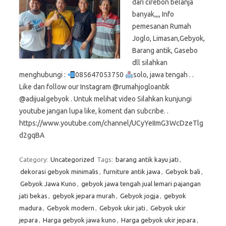
dari cirebon belanja
banyak,,,, Info
pemesanan Rumah
Joglo, Limasan,Gebyok,
Barang antik, Gasebo
dll silahkan
menghubungi :
085647053750
solo, jawa tengah . .
Like dan follow our Instagram @rumahjogloantik
@adijualgebyok . Untuk melihat video Silahkan kunjungi
youtube jangan lupa like, koment dan subcribe. .
https://www.youtube.com/channel/UCyYeIImG3WcDzeTlg
d2gqBA
Category:
Uncategorized
Tags:
barang antik kayu jati
,
dekorasi gebyok minimalis
,
furniture antik jawa
,
Gebyok bali
,
Gebyok Jawa Kuno
,
gebyok jawa tengah jual lemari pajangan
jati bekas
,
gebyok jepara murah
,
Gebyok jogja
,
gebyok
madura
,
Gebyok modern
,
Gebyok ukir jati
,
Gebyok ukir
jepara
,
Harga gebyok jawa kuno
,
Harga gebyok ukir jepara
,