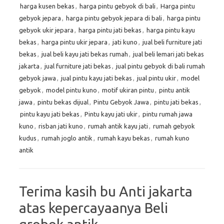
harga kusen bekas
,
harga pintu gebyok di bali
,
Harga pintu
gebyok jepara
,
harga pintu gebyok jepara di bali
,
harga pintu
gebyok ukir jepara
,
harga pintu jati bekas
,
harga pintu kayu
bekas
,
harga pintu ukir jepara
,
jati kuno
,
jual beli furniture jati
bekas
,
jual beli kayu jati bekas rumah
,
jual beli lemari jati bekas
jakarta
,
jual furniture jati bekas
,
jual pintu gebyok di bali rumah
gebyok jawa
,
jual pintu kayu jati bekas
,
jual pintu ukir
,
model
gebyok
,
model pintu kuno
,
motif ukiran pintu
,
pintu antik
jawa
,
pintu bekas dijual
,
Pintu Gebyok Jawa
,
pintu jati bekas
,
pintu kayu jati bekas
,
Pintu kayu jati ukir
,
pintu rumah jawa
kuno
,
risban jati kuno
,
rumah antik kayu jati
,
rumah gebyok
kudus
,
rumah joglo antik
,
rumah kayu bekas
,
rumah kuno
antik
Terima kasih bu Anti jakarta
atas kepercayaanya Beli