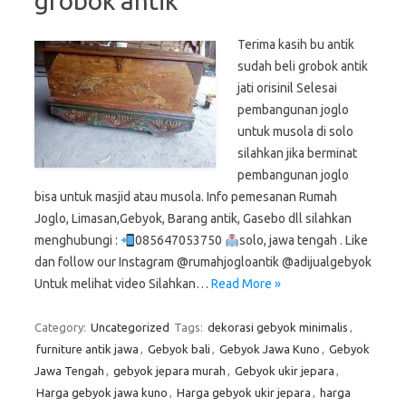
grobok antik
Terima kasih bu antik
sudah beli grobok antik
jati orisinil Selesai
pembangunan joglo
untuk musola di solo
silahkan jika berminat
pembangunan joglo
bisa untuk masjid atau musola. Info pemesanan Rumah
Joglo, Limasan,Gebyok, Barang antik, Gasebo dll silahkan
menghubungi :
085647053750
solo, jawa tengah . Like
dan follow our Instagram @rumahjogloantik @adijualgebyok
Untuk melihat video Silahkan…
Read More »
Category:
Uncategorized
Tags:
dekorasi gebyok minimalis
,
furniture antik jawa
,
Gebyok bali
,
Gebyok Jawa Kuno
,
Gebyok
Jawa Tengah
,
gebyok jepara murah
,
Gebyok ukir jepara
,
Harga gebyok jawa kuno
,
Harga gebyok ukir jepara
,
harga