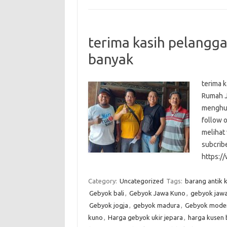
terima kasih pelangg
banyak
terima k
Rumah J
menghu
follow 
melihat
subcribe
https:
Category:
Uncategorized
Tags:
barang antik k
Gebyok bali
,
Gebyok Jawa Kuno
,
gebyok jawa 
Gebyok jogja
,
gebyok madura
,
Gebyok mode
kuno
,
Harga gebyok ukir jepara
,
harga kusen 