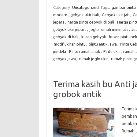
Category:
Uncategorized
Tags:
gambar pintu
modern
,
gebyok ukir bali
,
Gebyok ukir jati
,
Ge
jepara
,
harga pintu gebyok di bali
,
Harga pint
gebyok ukir jepara
,
joglo rumah minimalis
,
Ju
gebyok di bali
,
kusen gebyok
,
kusen pintu be
motif ukiran pintu
,
pintu antik jawa
,
Pintu Ge
jendela
,
Pintu rumah antik
,
Pintu ukir
,
rumah a
gebyok jawa
,
rumah joglo ukir
,
rumah pintu g
Terima kasih bu Anti 
grobok antik
Terima k
pembang
pembang
Rumah J