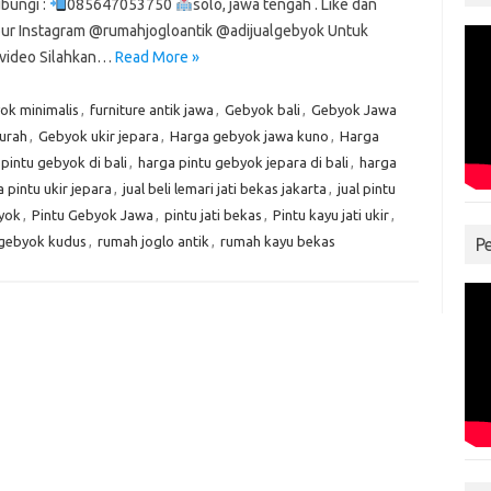
bungi :
085647053750
solo, jawa tengah . Like dan
our Instagram @rumahjogloantik @adijualgebyok Untuk
 video Silahkan…
Read More »
ok minimalis
,
furniture antik jawa
,
Gebyok bali
,
Gebyok Jawa
urah
,
Gebyok ukir jepara
,
Harga gebyok jawa kuno
,
Harga
pintu gebyok di bali
,
harga pintu gebyok jepara di bali
,
harga
 pintu ukir jepara
,
jual beli lemari jati bekas jakarta
,
jual pintu
yok
,
Pintu Gebyok Jawa
,
pintu jati bekas
,
Pintu kayu jati ukir
,
gebyok kudus
,
rumah joglo antik
,
rumah kayu bekas
P