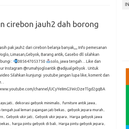
I
an cirebon jauh2 dah borong
asih pak jauh2 dari cirebon belanja banyak,,,, Info pemesanan
oglo, Limasan,Gebyok, Barang antik, Gasebo dll silahkan
bungi :
085647053750
solo, jawa tengah . . Like dan
our Instagram @rumahjogloantik @adijualgebyok . Untuk
 video Silahkan kunjungi youtube jangan lupa like, koment dan
. .
//www.youtube.com/channel/UCyYeIImG3WcDzeTlgd2gqBA
ayu jati
,
dekorasi gebyok minimalis
,
furniture antik jawa
,
tengah jual lemari pajangan jati bekas
,
gebyok jepara murah
,
rn
,
Gebyok ukir jati
,
Gebyok ukir jepara
,
Harga gebyok jawa
bekas
,
harga pintu gebyok di bali
,
Harga pintu gebyok jepara
,