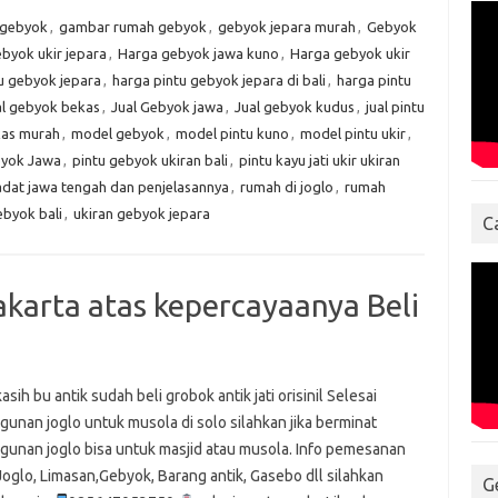
 gebyok
,
gambar rumah gebyok
,
gebyok jepara murah
,
Gebyok
byok ukir jepara
,
Harga gebyok jawa kuno
,
Harga gebyok ukir
u gebyok jepara
,
harga pintu gebyok jepara di bali
,
harga pintu
al gebyok bekas
,
Jual Gebyok jawa
,
Jual gebyok kudus
,
jual pintu
kas murah
,
model gebyok
,
model pintu kuno
,
model pintu ukir
,
byok Jawa
,
pintu gebyok ukiran bali
,
pintu kayu jati ukir ukiran
dat jawa tengah dan penjelasannya
,
rumah di joglo
,
rumah
ebyok bali
,
ukiran gebyok jepara
C
jakarta atas kepercayaanya Beli
asih bu antik sudah beli grobok antik jati orisinil Selesai
unan joglo untuk musola di solo silahkan jika berminat
unan joglo bisa untuk masjid atau musola. Info pemesanan
oglo, Limasan,Gebyok, Barang antik, Gasebo dll silahkan
G