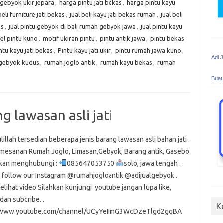
 gebyok ukir jepara
,
harga pintu jati bekas
,
harga pintu kayu
beli furniture jati bekas
,
jual beli kayu jati bekas rumah
,
jual beli
as
,
jual pintu gebyok di bali rumah gebyok jawa
,
jual pintu kayu
l pintu kuno
,
motif ukiran pintu
,
pintu antik jawa
,
pintu bekas
ntu kayu jati bekas
,
Pintu kayu jati ukir
,
pintu rumah jawa kuno
,
Adi 
gebyok kudus
,
rumah joglo antik
,
rumah kayu bekas
,
rumah
Buat
 lawasan asli jati
illah tersedian beberapa jenis barang lawasan asli bahan jati .
pemesanan Rumah Joglo, Limasan,Gebyok, Barang antik, Gasebo
ahkan menghubungi :
085647053750
solo, jawa tengah . .
n follow our Instagram @rumahjogloantik @adijualgebyok .
lihat video Silahkan kunjungi youtube jangan lupa like,
dan subcribe. .
K
//www.youtube.com/channel/UCyYeIImG3WcDzeTlgd2gqBA