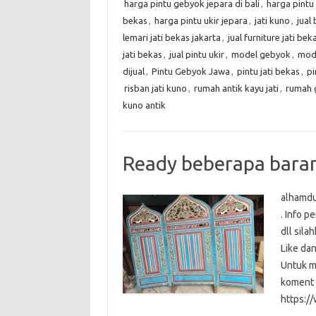
harga pintu gebyok jepara di bali
,
harga pintu
bekas
,
harga pintu ukir jepara
,
jati kuno
,
jual 
lemari jati bekas jakarta
,
jual furniture jati bek
jati bekas
,
jual pintu ukir
,
model gebyok
,
mode
dijual
,
Pintu Gebyok Jawa
,
pintu jati bekas
,
pi
risban jati kuno
,
rumah antik kayu jati
,
rumah 
kuno antik
Ready beberapa barang
alhamdul
. Info 
dll sil
Like da
Untuk me
koment 
https: