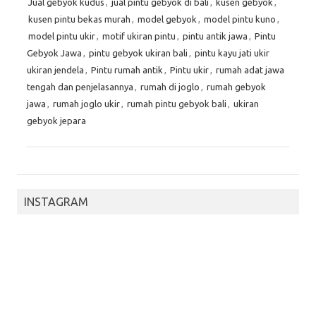
Jual gebyok kudus
,
jual pintu gebyok di bali
,
kusen gebyok
,
kusen pintu bekas murah
,
model gebyok
,
model pintu kuno
,
model pintu ukir
,
motif ukiran pintu
,
pintu antik jawa
,
Pintu
Gebyok Jawa
,
pintu gebyok ukiran bali
,
pintu kayu jati ukir
ukiran jendela
,
Pintu rumah antik
,
Pintu ukir
,
rumah adat jawa
tengah dan penjelasannya
,
rumah di joglo
,
rumah gebyok
jawa
,
rumah joglo ukir
,
rumah pintu gebyok bali
,
ukiran
gebyok jepara
INSTAGRAM