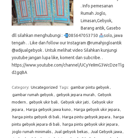
. Info pemesanan
Rumah Joglo,
Limasan,Gebyok,
Barang antik, Gasebo
dll silahkan menghubungi :
085647053750
solo, jawa
tengah . . Like dan follow our Instagram @rumahjogloantik
@adijualgebyok . Untuk melihat video Silahkan kunjungi
youtube jangan lupa like, koment dan subcribe. .
https://www.youtube.com/channel/UCyYeIImG3WcDzeTlg
d2gqBA
Category:
Uncategorized
Tags:
gambar pintu gebyok
,
gambar rumah gebyok
,
gebyok jepara murah
,
Gebyok
modern
,
gebyok ukir bali
,
Gebyok ukir jati
,
Gebyok ukir
jepara
,
Harga gebyok jawa kuno
,
Harga gebyok ukir jepara
,
harga pintu gebyok di bali
,
Harga pintu gebyok jepara
,
harga
pintu gebyok jepara di bali
,
harga pintu gebyok ukir jepara
,
joglo rumah minimalis
,
Jual gebyok bekas
,
Jual Gebyok jawa
,