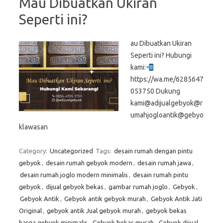
Mau Dibuatkan Ukiran
Seperti ini?
au Dibuatkan Ukiran
Seperti ini? Hubungi
kami:
https://wa.me/6285647
053750 Dukung
kami@adijualgebyok@r
umahjogloantik@gebyo
klawasan
Category:
Uncategorized
Tags:
desain rumah dengan pintu
gebyok
,
desain rumah gebyok modern
,
desain rumah jawa
,
desain rumah joglo modern minimalis
,
desain rumah pintu
gebyok
,
dijual gebyok bekas
,
gambar rumah joglo
,
Gebyok
,
Gebyok Antik
,
Gebyok antik gebyok murah
,
Gebyok Antik Jati
Original
,
gebyok antik Jual gebyok murah
,
gebyok bekas
harga gebyok minimalis
,
Gebyok bekas murah
,
Gebyok dijual
,