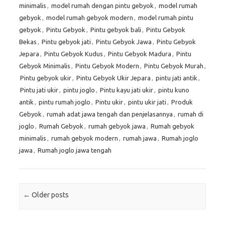
minimalis
,
model rumah dengan pintu gebyok
,
model rumah
gebyok
,
model rumah gebyok modern
,
model rumah pintu
gebyok
,
Pintu Gebyok
,
Pintu gebyok bali
,
Pintu Gebyok
Bekas
,
Pintu gebyok jati
,
Pintu Gebyok Jawa
,
Pintu Gebyok
Jepara
,
Pintu Gebyok Kudus
,
Pintu Gebyok Madura
,
Pintu
Gebyok Minimalis
,
Pintu Gebyok Modern
,
Pintu Gebyok Murah
,
Pintu gebyok ukir
,
Pintu Gebyok Ukir Jepara
,
pintu jati antik
,
Pintu jati ukir
,
pintu joglo
,
Pintu kayu jati ukir
,
pintu kuno
antik
,
pintu rumah joglo
,
Pintu ukir
,
pintu ukir jati
,
Produk
Gebyok
,
rumah adat jawa tengah dan penjelasannya
,
rumah di
joglo
,
Rumah Gebyok
,
rumah gebyok jawa
,
Rumah gebyok
minimalis
,
rumah gebyok modern
,
rumah jawa
,
Rumah joglo
jawa
,
Rumah joglo jawa tengah
Post navigation
←
Older posts