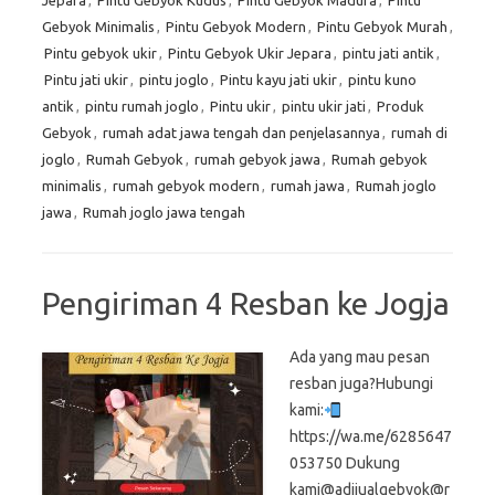
Jepara
,
Pintu Gebyok Kudus
,
Pintu Gebyok Madura
,
Pintu
Gebyok Minimalis
,
Pintu Gebyok Modern
,
Pintu Gebyok Murah
,
Pintu gebyok ukir
,
Pintu Gebyok Ukir Jepara
,
pintu jati antik
,
Pintu jati ukir
,
pintu joglo
,
Pintu kayu jati ukir
,
pintu kuno
antik
,
pintu rumah joglo
,
Pintu ukir
,
pintu ukir jati
,
Produk
Gebyok
,
rumah adat jawa tengah dan penjelasannya
,
rumah di
joglo
,
Rumah Gebyok
,
rumah gebyok jawa
,
Rumah gebyok
minimalis
,
rumah gebyok modern
,
rumah jawa
,
Rumah joglo
jawa
,
Rumah joglo jawa tengah
Pengiriman 4 Resban ke Jogja
Ada yang mau pesan
resban juga?Hubungi
kami:
https://wa.me/6285647
053750 Dukung
kami@adijualgebyok@r