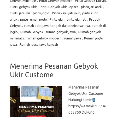
Gebyok Minimalis
,
Pintu Gebyok Modern
,
Pintu Gebyok Murah
,
Pintu gebyok ukir
,
Pintu Gebyok Ukir Jepara
,
pintu jati antik
,
Pintu jati ukir
,
pintu joglo
,
Pintu kayu jati ukir
,
pintu kuno
antik
,
pintu rumah joglo
,
Pintu ukir
,
pintu ukir jati
,
Produk
Gebyok
,
rumah adat jawa tengah dan penjelasannya
,
rumah di
joglo
,
Rumah Gebyok
,
rumah gebyok jawa
,
Rumah gebyok
minimalis
,
rumah gebyok modern
,
rumah jawa
,
Rumah joglo
jawa
,
Rumah joglo jawa tengah
Menerima Pesanan Gebyok
Ukir Custome
Menerima Pesanan
Gebyok Ukir Custome
Hubungi kami:
https://wa.me/6285647
053750 Dukung