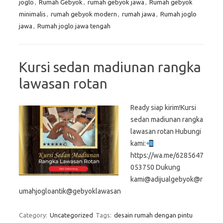
joglo
,
Rumah Gebyok
,
rumah gebyok jawa
,
Rumah gebyok
minimalis
,
rumah gebyok modern
,
rumah jawa
,
Rumah joglo
jawa
,
Rumah joglo jawa tengah
Kursi sedan madiunan rangka
lawasan rotan
Ready siap kirim!Kursi
sedan madiunan rangka
lawasan rotan Hubungi
kami:
https://wa.me/6285647
053750 Dukung
kami@adijualgebyok@r
umahjogloantik@gebyoklawasan
Category:
Uncategorized
Tags:
desain rumah dengan pintu