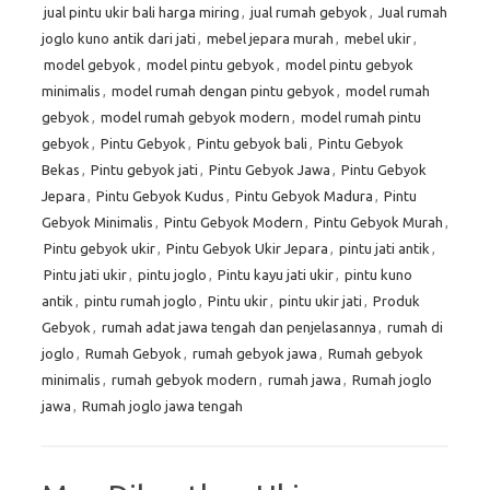
jual pintu ukir bali harga miring
,
jual rumah gebyok
,
Jual rumah
joglo kuno antik dari jati
,
mebel jepara murah
,
mebel ukir
,
model gebyok
,
model pintu gebyok
,
model pintu gebyok
minimalis
,
model rumah dengan pintu gebyok
,
model rumah
gebyok
,
model rumah gebyok modern
,
model rumah pintu
gebyok
,
Pintu Gebyok
,
Pintu gebyok bali
,
Pintu Gebyok
Bekas
,
Pintu gebyok jati
,
Pintu Gebyok Jawa
,
Pintu Gebyok
Jepara
,
Pintu Gebyok Kudus
,
Pintu Gebyok Madura
,
Pintu
Gebyok Minimalis
,
Pintu Gebyok Modern
,
Pintu Gebyok Murah
,
Pintu gebyok ukir
,
Pintu Gebyok Ukir Jepara
,
pintu jati antik
,
Pintu jati ukir
,
pintu joglo
,
Pintu kayu jati ukir
,
pintu kuno
antik
,
pintu rumah joglo
,
Pintu ukir
,
pintu ukir jati
,
Produk
Gebyok
,
rumah adat jawa tengah dan penjelasannya
,
rumah di
joglo
,
Rumah Gebyok
,
rumah gebyok jawa
,
Rumah gebyok
minimalis
,
rumah gebyok modern
,
rumah jawa
,
Rumah joglo
jawa
,
Rumah joglo jawa tengah