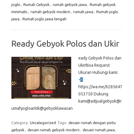
joglo
,
Rumah Gebyok
,
rumah gebyok jawa
,
Rumah gebyok
minimalis
,
rumah gebyok modern
,
rumah jawa
,
Rumah joglo
jawa
,
Rumah joglo jawa tengah
Ready Gebyok Polos dan Ukir
eady Gebyok Polos dan
UkirBisa Request
Ukuran Hubungi kami:
https://wa.me/6285647
053750 Dukung
kami@adijualgebyok@r
umahjogloantik@gebyoklawasan
Category:
Uncategorized
Tags:
desain rumah dengan pintu
gebyok
,
desain rumah gebyok modern
,
desain rumah jawa
,