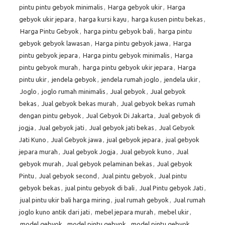
pintu pintu gebyok minimalis
,
Harga gebyok ukir
,
Harga
gebyok ukir jepara
,
harga kursi kayu
,
harga kusen pintu bekas
,
Harga Pintu Gebyok
,
harga pintu gebyok bali
,
harga pintu
gebyok gebyok lawasan
,
Harga pintu gebyok jawa
,
Harga
pintu gebyok jepara
,
Harga pintu gebyok minimalis
,
Harga
pintu gebyok murah
,
harga pintu gebyok ukir jepara
,
Harga
pintu ukir
,
jendela gebyok
,
jendela rumah joglo
,
jendela ukir
,
Joglo
,
joglo rumah minimalis
,
Jual gebyok
,
Jual gebyok
bekas
,
Jual gebyok bekas murah
,
Jual gebyok bekas rumah
dengan pintu gebyok
,
Jual Gebyok Di Jakarta
,
Jual gebyok di
jogja
,
Jual gebyok jati
,
Jual gebyok jati bekas
,
Jual Gebyok
Jati Kuno
,
Jual Gebyok jawa
,
jual gebyok jepara
,
jual gebyok
jepara murah
,
Jual gebyok Jogja
,
Jual gebyok kuno
,
Jual
gebyok murah
,
Jual gebyok pelaminan bekas
,
Jual gebyok
Pintu
,
Jual gebyok second
,
Jual pintu gebyok
,
Jual pintu
gebyok bekas
,
jual pintu gebyok di bali
,
Jual Pintu gebyok Jati
,
jual pintu ukir bali harga miring
,
jual rumah gebyok
,
Jual rumah
joglo kuno antik dari jati
,
mebel jepara murah
,
mebel ukir
,
model gebyok
,
model pintu gebyok
,
model pintu gebyok