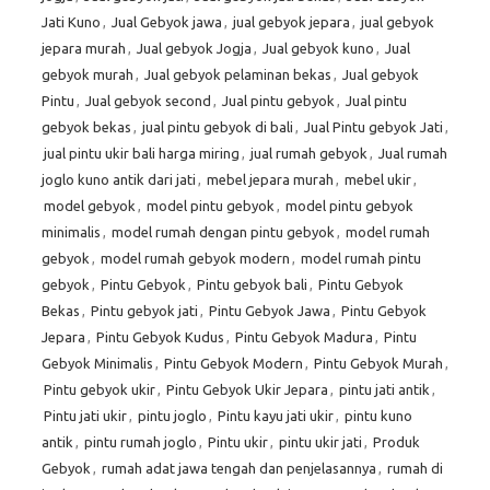
Jati Kuno
,
Jual Gebyok jawa
,
jual gebyok jepara
,
jual gebyok
jepara murah
,
Jual gebyok Jogja
,
Jual gebyok kuno
,
Jual
gebyok murah
,
Jual gebyok pelaminan bekas
,
Jual gebyok
Pintu
,
Jual gebyok second
,
Jual pintu gebyok
,
Jual pintu
gebyok bekas
,
jual pintu gebyok di bali
,
Jual Pintu gebyok Jati
,
jual pintu ukir bali harga miring
,
jual rumah gebyok
,
Jual rumah
joglo kuno antik dari jati
,
mebel jepara murah
,
mebel ukir
,
model gebyok
,
model pintu gebyok
,
model pintu gebyok
minimalis
,
model rumah dengan pintu gebyok
,
model rumah
gebyok
,
model rumah gebyok modern
,
model rumah pintu
gebyok
,
Pintu Gebyok
,
Pintu gebyok bali
,
Pintu Gebyok
Bekas
,
Pintu gebyok jati
,
Pintu Gebyok Jawa
,
Pintu Gebyok
Jepara
,
Pintu Gebyok Kudus
,
Pintu Gebyok Madura
,
Pintu
Gebyok Minimalis
,
Pintu Gebyok Modern
,
Pintu Gebyok Murah
,
Pintu gebyok ukir
,
Pintu Gebyok Ukir Jepara
,
pintu jati antik
,
Pintu jati ukir
,
pintu joglo
,
Pintu kayu jati ukir
,
pintu kuno
antik
,
pintu rumah joglo
,
Pintu ukir
,
pintu ukir jati
,
Produk
Gebyok
,
rumah adat jawa tengah dan penjelasannya
,
rumah di