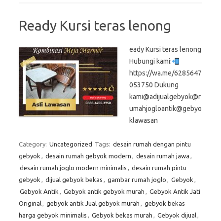
Ready Kursi teras lenong
eady Kursi teras lenong
Hubungi kami:
https://wa.me/6285647
053750 Dukung
kami@adijualgebyok@r
umahjogloantik@gebyo
klawasan
Category:
Uncategorized
Tags:
desain rumah dengan pintu
gebyok
,
desain rumah gebyok modern
,
desain rumah jawa
,
desain rumah joglo modern minimalis
,
desain rumah pintu
gebyok
,
dijual gebyok bekas
,
gambar rumah joglo
,
Gebyok
,
Gebyok Antik
,
Gebyok antik gebyok murah
,
Gebyok Antik Jati
Original
,
gebyok antik Jual gebyok murah
,
gebyok bekas
harga gebyok minimalis
,
Gebyok bekas murah
,
Gebyok dijual
,