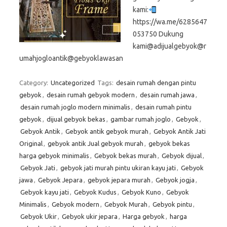
kami:
https://wa.me/6285647
053750 Dukung
kami@adijualgebyok@r
umahjogloantik@gebyoklawasan
Category:
Uncategorized
Tags:
desain rumah dengan pintu
gebyok
,
desain rumah gebyok modern
,
desain rumah jawa
,
desain rumah joglo modern minimalis
,
desain rumah pintu
gebyok
,
dijual gebyok bekas
,
gambar rumah joglo
,
Gebyok
,
Gebyok Antik
,
Gebyok antik gebyok murah
,
Gebyok Antik Jati
Original
,
gebyok antik Jual gebyok murah
,
gebyok bekas
harga gebyok minimalis
,
Gebyok bekas murah
,
Gebyok dijual
,
Gebyok Jati
,
gebyok jati murah pintu ukiran kayu jati
,
Gebyok
jawa
,
Gebyok Jepara
,
gebyok jepara murah
,
Gebyok jogja
,
Gebyok kayu jati
,
Gebyok Kudus
,
Gebyok Kuno
,
Gebyok
Minimalis
,
Gebyok modern
,
Gebyok Murah
,
Gebyok pintu
,
Gebyok Ukir
,
Gebyok ukir jepara
,
Harga gebyok
,
harga