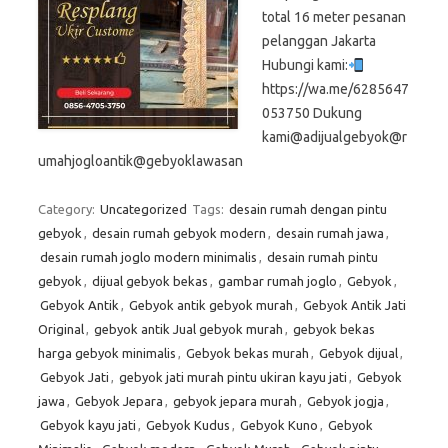
total 16 meter pesanan
pelanggan Jakarta
Hubungi kami:
https://wa.me/6285647
053750 Dukung
kami@adijualgebyok@r
umahjogloantik@gebyoklawasan
Category:
Uncategorized
Tags:
desain rumah dengan pintu
gebyok
,
desain rumah gebyok modern
,
desain rumah jawa
,
desain rumah joglo modern minimalis
,
desain rumah pintu
gebyok
,
dijual gebyok bekas
,
gambar rumah joglo
,
Gebyok
,
Gebyok Antik
,
Gebyok antik gebyok murah
,
Gebyok Antik Jati
Original
,
gebyok antik Jual gebyok murah
,
gebyok bekas
harga gebyok minimalis
,
Gebyok bekas murah
,
Gebyok dijual
,
Gebyok Jati
,
gebyok jati murah pintu ukiran kayu jati
,
Gebyok
jawa
,
Gebyok Jepara
,
gebyok jepara murah
,
Gebyok jogja
,
Gebyok kayu jati
,
Gebyok Kudus
,
Gebyok Kuno
,
Gebyok