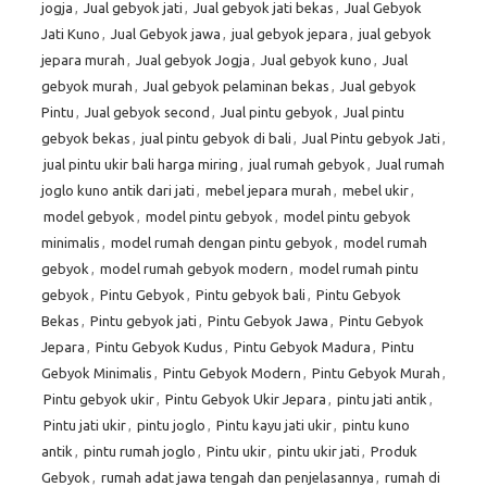
jogja
,
Jual gebyok jati
,
Jual gebyok jati bekas
,
Jual Gebyok
Jati Kuno
,
Jual Gebyok jawa
,
jual gebyok jepara
,
jual gebyok
jepara murah
,
Jual gebyok Jogja
,
Jual gebyok kuno
,
Jual
gebyok murah
,
Jual gebyok pelaminan bekas
,
Jual gebyok
Pintu
,
Jual gebyok second
,
Jual pintu gebyok
,
Jual pintu
gebyok bekas
,
jual pintu gebyok di bali
,
Jual Pintu gebyok Jati
,
jual pintu ukir bali harga miring
,
jual rumah gebyok
,
Jual rumah
joglo kuno antik dari jati
,
mebel jepara murah
,
mebel ukir
,
model gebyok
,
model pintu gebyok
,
model pintu gebyok
minimalis
,
model rumah dengan pintu gebyok
,
model rumah
gebyok
,
model rumah gebyok modern
,
model rumah pintu
gebyok
,
Pintu Gebyok
,
Pintu gebyok bali
,
Pintu Gebyok
Bekas
,
Pintu gebyok jati
,
Pintu Gebyok Jawa
,
Pintu Gebyok
Jepara
,
Pintu Gebyok Kudus
,
Pintu Gebyok Madura
,
Pintu
Gebyok Minimalis
,
Pintu Gebyok Modern
,
Pintu Gebyok Murah
,
Pintu gebyok ukir
,
Pintu Gebyok Ukir Jepara
,
pintu jati antik
,
Pintu jati ukir
,
pintu joglo
,
Pintu kayu jati ukir
,
pintu kuno
antik
,
pintu rumah joglo
,
Pintu ukir
,
pintu ukir jati
,
Produk
Gebyok
,
rumah adat jawa tengah dan penjelasannya
,
rumah di