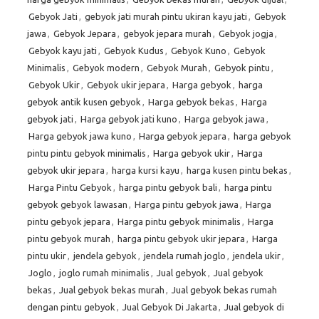
Gebyok Jati
,
gebyok jati murah pintu ukiran kayu jati
,
Gebyok
jawa
,
Gebyok Jepara
,
gebyok jepara murah
,
Gebyok jogja
,
Gebyok kayu jati
,
Gebyok Kudus
,
Gebyok Kuno
,
Gebyok
Minimalis
,
Gebyok modern
,
Gebyok Murah
,
Gebyok pintu
,
Gebyok Ukir
,
Gebyok ukir jepara
,
Harga gebyok
,
harga
gebyok antik kusen gebyok
,
Harga gebyok bekas
,
Harga
gebyok jati
,
Harga gebyok jati kuno
,
Harga gebyok jawa
,
Harga gebyok jawa kuno
,
Harga gebyok jepara
,
harga gebyok
pintu pintu gebyok minimalis
,
Harga gebyok ukir
,
Harga
gebyok ukir jepara
,
harga kursi kayu
,
harga kusen pintu bekas
,
Harga Pintu Gebyok
,
harga pintu gebyok bali
,
harga pintu
gebyok gebyok lawasan
,
Harga pintu gebyok jawa
,
Harga
pintu gebyok jepara
,
Harga pintu gebyok minimalis
,
Harga
pintu gebyok murah
,
harga pintu gebyok ukir jepara
,
Harga
pintu ukir
,
jendela gebyok
,
jendela rumah joglo
,
jendela ukir
,
Joglo
,
joglo rumah minimalis
,
Jual gebyok
,
Jual gebyok
bekas
,
Jual gebyok bekas murah
,
Jual gebyok bekas rumah
dengan pintu gebyok
,
Jual Gebyok Di Jakarta
,
Jual gebyok di