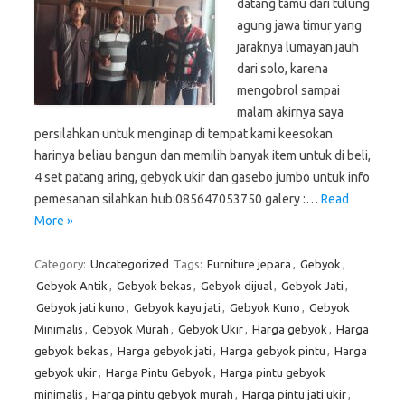
datang tamu dari tulung
agung jawa timur yang
jaraknya lumayan jauh
dari solo, karena
mengobrol sampai
malam akirnya saya
persilahkan untuk menginap di tempat kami keesokan
harinya beliau bangun dan memilih banyak item untuk di beli,
4 set patang aring, gebyok ukir dan gasebo jumbo untuk info
pemesanan silahkan hub:085647053750 galery :…
Read
More »
Category:
Uncategorized
Tags:
Furniture jepara
,
Gebyok
,
Gebyok Antik
,
Gebyok bekas
,
Gebyok dijual
,
Gebyok Jati
,
Gebyok jati kuno
,
Gebyok kayu jati
,
Gebyok Kuno
,
Gebyok
Minimalis
,
Gebyok Murah
,
Gebyok Ukir
,
Harga gebyok
,
Harga
gebyok bekas
,
Harga gebyok jati
,
Harga gebyok pintu
,
Harga
gebyok ukir
,
Harga Pintu Gebyok
,
Harga pintu gebyok
minimalis
,
Harga pintu gebyok murah
,
Harga pintu jati ukir
,