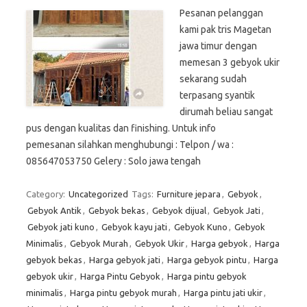
Pesanan pelanggan
kami pak tris Magetan
jawa timur dengan
memesan 3 gebyok ukir
sekarang sudah
terpasang syantik
dirumah beliau sangat
pus dengan kualitas dan finishing. Untuk info
pemesanan silahkan menghubungi : Telpon / wa :
085647053750 Gelery : Solo jawa tengah
Category:
Uncategorized
Tags:
Furniture jepara
,
Gebyok
,
Gebyok Antik
,
Gebyok bekas
,
Gebyok dijual
,
Gebyok Jati
,
Gebyok jati kuno
,
Gebyok kayu jati
,
Gebyok Kuno
,
Gebyok
Minimalis
,
Gebyok Murah
,
Gebyok Ukir
,
Harga gebyok
,
Harga
gebyok bekas
,
Harga gebyok jati
,
Harga gebyok pintu
,
Harga
gebyok ukir
,
Harga Pintu Gebyok
,
Harga pintu gebyok
minimalis
,
Harga pintu gebyok murah
,
Harga pintu jati ukir
,