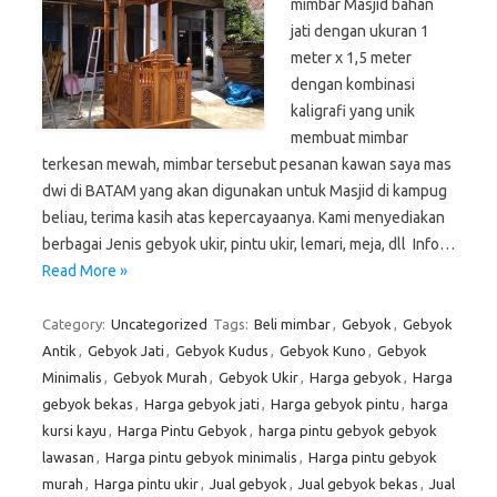
mimbar Masjid bahan
jati dengan ukuran 1
meter x 1,5 meter
dengan kombinasi
kaligrafi yang unik
membuat mimbar
terkesan mewah, mimbar tersebut pesanan kawan saya mas
dwi di BATAM yang akan digunakan untuk Masjid di kampug
beliau, terima kasih atas kepercayaanya. Kami menyediakan
berbagai Jenis gebyok ukir, pintu ukir, lemari, meja, dll Info…
Read More »
Category:
Uncategorized
Tags:
Beli mimbar
,
Gebyok
,
Gebyok
Antik
,
Gebyok Jati
,
Gebyok Kudus
,
Gebyok Kuno
,
Gebyok
Minimalis
,
Gebyok Murah
,
Gebyok Ukir
,
Harga gebyok
,
Harga
gebyok bekas
,
Harga gebyok jati
,
Harga gebyok pintu
,
harga
kursi kayu
,
Harga Pintu Gebyok
,
harga pintu gebyok gebyok
lawasan
,
Harga pintu gebyok minimalis
,
Harga pintu gebyok
murah
,
Harga pintu ukir
,
Jual gebyok
,
Jual gebyok bekas
,
Jual