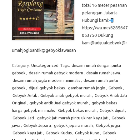
total 16 meter pesanan
pelanggan Jakarta
Hubungi kami:
https://wa.me/6285647
053750 Dukung
kami@adijualgebyok@r
umahjogloantik@gebyoklawasan
Category:
Uncategorized
Tags:
desain rumah dengan pintu
gebyok
,
desain rumah gebyok modern
,
desain rumah jawa
,
desain rumah joglo modern minimalis
,
desain rumah pintu
gebyok
,
dijual gebyok bekas
,
gambar rumah joglo
,
Gebyok
,
Gebyok Antik
,
Gebyok antik gebyok murah
,
Gebyok Antik Jati
Original
,
gebyok antik Jual gebyok murah
,
gebyok bekas
harga gebyok minimalis
,
Gebyok bekas murah
,
Gebyok dijual
,
Gebyok Jati
,
gebyok jati murah pintu ukiran kayu jati
,
Gebyok
jawa
,
Gebyok Jepara
,
gebyok jepara murah
,
Gebyok jogja
,
Gebyok kayu jati
,
Gebyok Kudus
,
Gebyok Kuno
,
Gebyok