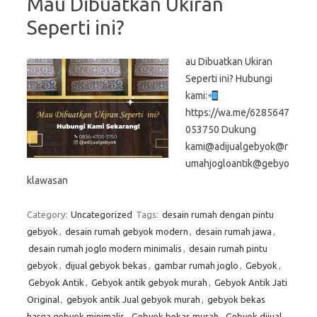
Mau Dibuatkan Ukiran
Seperti ini?
au Dibuatkan Ukiran
Seperti ini? Hubungi
kami:
https://wa.me/6285647
053750 Dukung
kami@adijualgebyok@r
umahjogloantik@gebyo
klawasan
Category:
Uncategorized
Tags:
desain rumah dengan pintu
gebyok
,
desain rumah gebyok modern
,
desain rumah jawa
,
desain rumah joglo modern minimalis
,
desain rumah pintu
gebyok
,
dijual gebyok bekas
,
gambar rumah joglo
,
Gebyok
,
Gebyok Antik
,
Gebyok antik gebyok murah
,
Gebyok Antik Jati
Original
,
gebyok antik Jual gebyok murah
,
gebyok bekas
harga gebyok minimalis
,
Gebyok bekas murah
,
Gebyok dijual
,