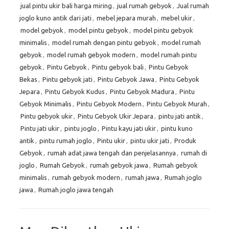
jual pintu ukir bali harga miring
,
jual rumah gebyok
,
Jual rumah
joglo kuno antik dari jati
,
mebel jepara murah
,
mebel ukir
,
model gebyok
,
model pintu gebyok
,
model pintu gebyok
minimalis
,
model rumah dengan pintu gebyok
,
model rumah
gebyok
,
model rumah gebyok modern
,
model rumah pintu
gebyok
,
Pintu Gebyok
,
Pintu gebyok bali
,
Pintu Gebyok
Bekas
,
Pintu gebyok jati
,
Pintu Gebyok Jawa
,
Pintu Gebyok
Jepara
,
Pintu Gebyok Kudus
,
Pintu Gebyok Madura
,
Pintu
Gebyok Minimalis
,
Pintu Gebyok Modern
,
Pintu Gebyok Murah
,
Pintu gebyok ukir
,
Pintu Gebyok Ukir Jepara
,
pintu jati antik
,
Pintu jati ukir
,
pintu joglo
,
Pintu kayu jati ukir
,
pintu kuno
antik
,
pintu rumah joglo
,
Pintu ukir
,
pintu ukir jati
,
Produk
Gebyok
,
rumah adat jawa tengah dan penjelasannya
,
rumah di
joglo
,
Rumah Gebyok
,
rumah gebyok jawa
,
Rumah gebyok
minimalis
,
rumah gebyok modern
,
rumah jawa
,
Rumah joglo
jawa
,
Rumah joglo jawa tengah