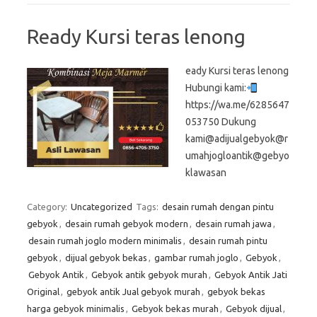
Ready Kursi teras lenong
eady Kursi teras lenong
Hubungi kami:
https://wa.me/6285647
053750 Dukung
kami@adijualgebyok@r
umahjogloantik@gebyo
klawasan
Category:
Uncategorized
Tags:
desain rumah dengan pintu
gebyok
,
desain rumah gebyok modern
,
desain rumah jawa
,
desain rumah joglo modern minimalis
,
desain rumah pintu
gebyok
,
dijual gebyok bekas
,
gambar rumah joglo
,
Gebyok
,
Gebyok Antik
,
Gebyok antik gebyok murah
,
Gebyok Antik Jati
Original
,
gebyok antik Jual gebyok murah
,
gebyok bekas
harga gebyok minimalis
,
Gebyok bekas murah
,
Gebyok dijual
,