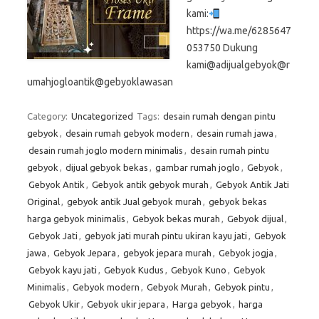
kami:
https://wa.me/6285647
053750 Dukung
kami@adijualgebyok@r
umahjogloantik@gebyoklawasan
Category:
Uncategorized
Tags:
desain rumah dengan pintu
gebyok
,
desain rumah gebyok modern
,
desain rumah jawa
,
desain rumah joglo modern minimalis
,
desain rumah pintu
gebyok
,
dijual gebyok bekas
,
gambar rumah joglo
,
Gebyok
,
Gebyok Antik
,
Gebyok antik gebyok murah
,
Gebyok Antik Jati
Original
,
gebyok antik Jual gebyok murah
,
gebyok bekas
harga gebyok minimalis
,
Gebyok bekas murah
,
Gebyok dijual
,
Gebyok Jati
,
gebyok jati murah pintu ukiran kayu jati
,
Gebyok
jawa
,
Gebyok Jepara
,
gebyok jepara murah
,
Gebyok jogja
,
Gebyok kayu jati
,
Gebyok Kudus
,
Gebyok Kuno
,
Gebyok
Minimalis
,
Gebyok modern
,
Gebyok Murah
,
Gebyok pintu
,
Gebyok Ukir
,
Gebyok ukir jepara
,
Harga gebyok
,
harga