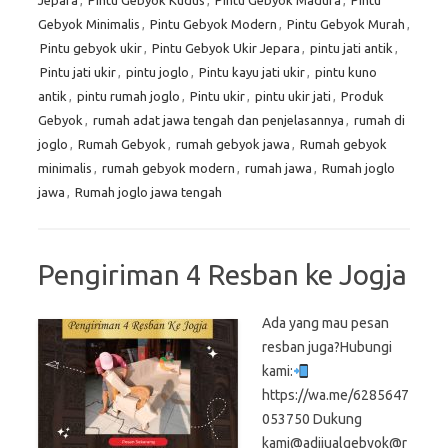
Jepara
,
Pintu Gebyok Kudus
,
Pintu Gebyok Madura
,
Pintu
Gebyok Minimalis
,
Pintu Gebyok Modern
,
Pintu Gebyok Murah
,
Pintu gebyok ukir
,
Pintu Gebyok Ukir Jepara
,
pintu jati antik
,
Pintu jati ukir
,
pintu joglo
,
Pintu kayu jati ukir
,
pintu kuno
antik
,
pintu rumah joglo
,
Pintu ukir
,
pintu ukir jati
,
Produk
Gebyok
,
rumah adat jawa tengah dan penjelasannya
,
rumah di
joglo
,
Rumah Gebyok
,
rumah gebyok jawa
,
Rumah gebyok
minimalis
,
rumah gebyok modern
,
rumah jawa
,
Rumah joglo
jawa
,
Rumah joglo jawa tengah
Pengiriman 4 Resban ke Jogja
Ada yang mau pesan
resban juga?Hubungi
kami:
https://wa.me/6285647
053750 Dukung
kami@adijualgebyok@r