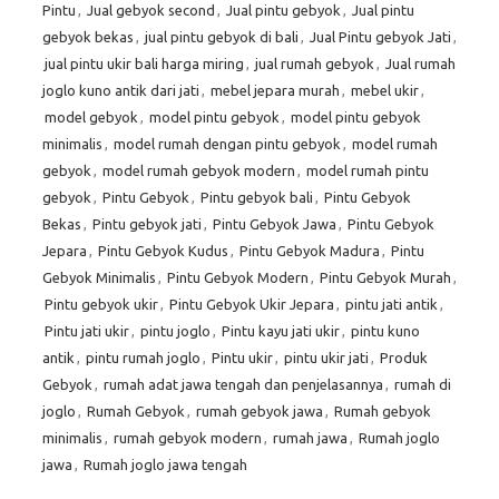
Pintu
,
Jual gebyok second
,
Jual pintu gebyok
,
Jual pintu
gebyok bekas
,
jual pintu gebyok di bali
,
Jual Pintu gebyok Jati
,
jual pintu ukir bali harga miring
,
jual rumah gebyok
,
Jual rumah
joglo kuno antik dari jati
,
mebel jepara murah
,
mebel ukir
,
model gebyok
,
model pintu gebyok
,
model pintu gebyok
minimalis
,
model rumah dengan pintu gebyok
,
model rumah
gebyok
,
model rumah gebyok modern
,
model rumah pintu
gebyok
,
Pintu Gebyok
,
Pintu gebyok bali
,
Pintu Gebyok
Bekas
,
Pintu gebyok jati
,
Pintu Gebyok Jawa
,
Pintu Gebyok
Jepara
,
Pintu Gebyok Kudus
,
Pintu Gebyok Madura
,
Pintu
Gebyok Minimalis
,
Pintu Gebyok Modern
,
Pintu Gebyok Murah
,
Pintu gebyok ukir
,
Pintu Gebyok Ukir Jepara
,
pintu jati antik
,
Pintu jati ukir
,
pintu joglo
,
Pintu kayu jati ukir
,
pintu kuno
antik
,
pintu rumah joglo
,
Pintu ukir
,
pintu ukir jati
,
Produk
Gebyok
,
rumah adat jawa tengah dan penjelasannya
,
rumah di
joglo
,
Rumah Gebyok
,
rumah gebyok jawa
,
Rumah gebyok
minimalis
,
rumah gebyok modern
,
rumah jawa
,
Rumah joglo
jawa
,
Rumah joglo jawa tengah