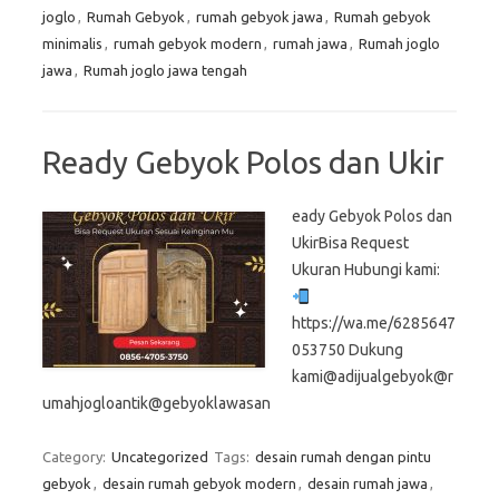
joglo
,
Rumah Gebyok
,
rumah gebyok jawa
,
Rumah gebyok
minimalis
,
rumah gebyok modern
,
rumah jawa
,
Rumah joglo
jawa
,
Rumah joglo jawa tengah
Ready Gebyok Polos dan Ukir
eady Gebyok Polos dan
UkirBisa Request
Ukuran Hubungi kami:
https://wa.me/6285647
053750 Dukung
kami@adijualgebyok@r
umahjogloantik@gebyoklawasan
Category:
Uncategorized
Tags:
desain rumah dengan pintu
gebyok
,
desain rumah gebyok modern
,
desain rumah jawa
,