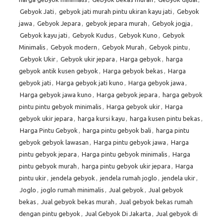
Gebyok Jati
,
gebyok jati murah pintu ukiran kayu jati
,
Gebyok
jawa
,
Gebyok Jepara
,
gebyok jepara murah
,
Gebyok jogja
,
Gebyok kayu jati
,
Gebyok Kudus
,
Gebyok Kuno
,
Gebyok
Minimalis
,
Gebyok modern
,
Gebyok Murah
,
Gebyok pintu
,
Gebyok Ukir
,
Gebyok ukir jepara
,
Harga gebyok
,
harga
gebyok antik kusen gebyok
,
Harga gebyok bekas
,
Harga
gebyok jati
,
Harga gebyok jati kuno
,
Harga gebyok jawa
,
Harga gebyok jawa kuno
,
Harga gebyok jepara
,
harga gebyok
pintu pintu gebyok minimalis
,
Harga gebyok ukir
,
Harga
gebyok ukir jepara
,
harga kursi kayu
,
harga kusen pintu bekas
,
Harga Pintu Gebyok
,
harga pintu gebyok bali
,
harga pintu
gebyok gebyok lawasan
,
Harga pintu gebyok jawa
,
Harga
pintu gebyok jepara
,
Harga pintu gebyok minimalis
,
Harga
pintu gebyok murah
,
harga pintu gebyok ukir jepara
,
Harga
pintu ukir
,
jendela gebyok
,
jendela rumah joglo
,
jendela ukir
,
Joglo
,
joglo rumah minimalis
,
Jual gebyok
,
Jual gebyok
bekas
,
Jual gebyok bekas murah
,
Jual gebyok bekas rumah
dengan pintu gebyok
,
Jual Gebyok Di Jakarta
,
Jual gebyok di