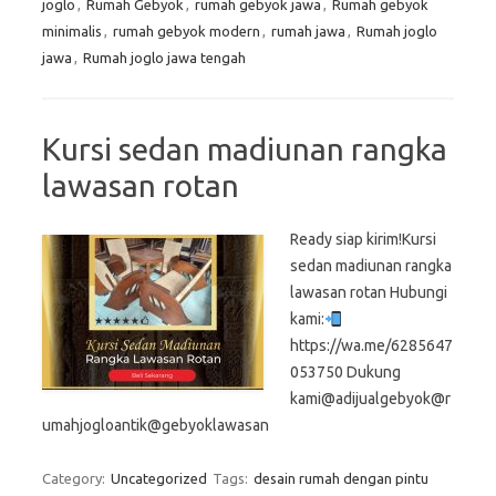
joglo
,
Rumah Gebyok
,
rumah gebyok jawa
,
Rumah gebyok
minimalis
,
rumah gebyok modern
,
rumah jawa
,
Rumah joglo
jawa
,
Rumah joglo jawa tengah
Kursi sedan madiunan rangka
lawasan rotan
Ready siap kirim!Kursi
sedan madiunan rangka
lawasan rotan Hubungi
kami:
https://wa.me/6285647
053750 Dukung
kami@adijualgebyok@r
umahjogloantik@gebyoklawasan
Category:
Uncategorized
Tags:
desain rumah dengan pintu