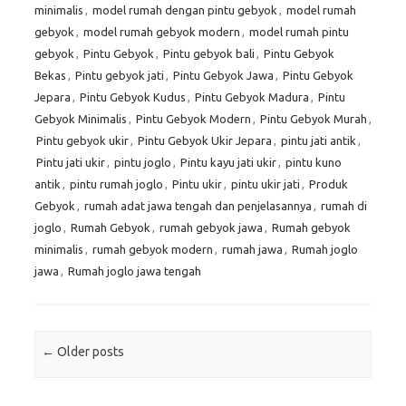
minimalis
,
model rumah dengan pintu gebyok
,
model rumah
gebyok
,
model rumah gebyok modern
,
model rumah pintu
gebyok
,
Pintu Gebyok
,
Pintu gebyok bali
,
Pintu Gebyok
Bekas
,
Pintu gebyok jati
,
Pintu Gebyok Jawa
,
Pintu Gebyok
Jepara
,
Pintu Gebyok Kudus
,
Pintu Gebyok Madura
,
Pintu
Gebyok Minimalis
,
Pintu Gebyok Modern
,
Pintu Gebyok Murah
,
Pintu gebyok ukir
,
Pintu Gebyok Ukir Jepara
,
pintu jati antik
,
Pintu jati ukir
,
pintu joglo
,
Pintu kayu jati ukir
,
pintu kuno
antik
,
pintu rumah joglo
,
Pintu ukir
,
pintu ukir jati
,
Produk
Gebyok
,
rumah adat jawa tengah dan penjelasannya
,
rumah di
joglo
,
Rumah Gebyok
,
rumah gebyok jawa
,
Rumah gebyok
minimalis
,
rumah gebyok modern
,
rumah jawa
,
Rumah joglo
jawa
,
Rumah joglo jawa tengah
Post navigation
←
Older posts