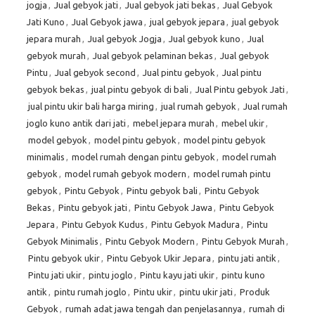
jogja
,
Jual gebyok jati
,
Jual gebyok jati bekas
,
Jual Gebyok
Jati Kuno
,
Jual Gebyok jawa
,
jual gebyok jepara
,
jual gebyok
jepara murah
,
Jual gebyok Jogja
,
Jual gebyok kuno
,
Jual
gebyok murah
,
Jual gebyok pelaminan bekas
,
Jual gebyok
Pintu
,
Jual gebyok second
,
Jual pintu gebyok
,
Jual pintu
gebyok bekas
,
jual pintu gebyok di bali
,
Jual Pintu gebyok Jati
,
jual pintu ukir bali harga miring
,
jual rumah gebyok
,
Jual rumah
joglo kuno antik dari jati
,
mebel jepara murah
,
mebel ukir
,
model gebyok
,
model pintu gebyok
,
model pintu gebyok
minimalis
,
model rumah dengan pintu gebyok
,
model rumah
gebyok
,
model rumah gebyok modern
,
model rumah pintu
gebyok
,
Pintu Gebyok
,
Pintu gebyok bali
,
Pintu Gebyok
Bekas
,
Pintu gebyok jati
,
Pintu Gebyok Jawa
,
Pintu Gebyok
Jepara
,
Pintu Gebyok Kudus
,
Pintu Gebyok Madura
,
Pintu
Gebyok Minimalis
,
Pintu Gebyok Modern
,
Pintu Gebyok Murah
,
Pintu gebyok ukir
,
Pintu Gebyok Ukir Jepara
,
pintu jati antik
,
Pintu jati ukir
,
pintu joglo
,
Pintu kayu jati ukir
,
pintu kuno
antik
,
pintu rumah joglo
,
Pintu ukir
,
pintu ukir jati
,
Produk
Gebyok
,
rumah adat jawa tengah dan penjelasannya
,
rumah di