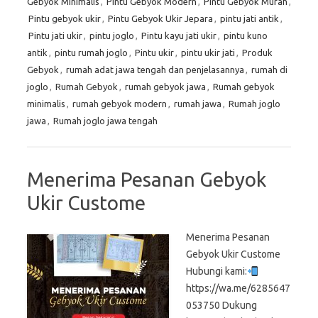
Gebyok Minimalis
,
Pintu Gebyok Modern
,
Pintu Gebyok Murah
,
Pintu gebyok ukir
,
Pintu Gebyok Ukir Jepara
,
pintu jati antik
,
Pintu jati ukir
,
pintu joglo
,
Pintu kayu jati ukir
,
pintu kuno
antik
,
pintu rumah joglo
,
Pintu ukir
,
pintu ukir jati
,
Produk
Gebyok
,
rumah adat jawa tengah dan penjelasannya
,
rumah di
joglo
,
Rumah Gebyok
,
rumah gebyok jawa
,
Rumah gebyok
minimalis
,
rumah gebyok modern
,
rumah jawa
,
Rumah joglo
jawa
,
Rumah joglo jawa tengah
Menerima Pesanan Gebyok
Ukir Custome
Menerima Pesanan
Gebyok Ukir Custome
Hubungi kami:
https://wa.me/6285647
053750 Dukung