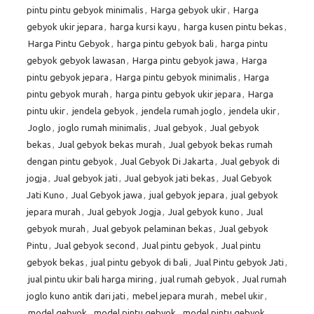
pintu pintu gebyok minimalis
,
Harga gebyok ukir
,
Harga
gebyok ukir jepara
,
harga kursi kayu
,
harga kusen pintu bekas
,
Harga Pintu Gebyok
,
harga pintu gebyok bali
,
harga pintu
gebyok gebyok lawasan
,
Harga pintu gebyok jawa
,
Harga
pintu gebyok jepara
,
Harga pintu gebyok minimalis
,
Harga
pintu gebyok murah
,
harga pintu gebyok ukir jepara
,
Harga
pintu ukir
,
jendela gebyok
,
jendela rumah joglo
,
jendela ukir
,
Joglo
,
joglo rumah minimalis
,
Jual gebyok
,
Jual gebyok
bekas
,
Jual gebyok bekas murah
,
Jual gebyok bekas rumah
dengan pintu gebyok
,
Jual Gebyok Di Jakarta
,
Jual gebyok di
jogja
,
Jual gebyok jati
,
Jual gebyok jati bekas
,
Jual Gebyok
Jati Kuno
,
Jual Gebyok jawa
,
jual gebyok jepara
,
jual gebyok
jepara murah
,
Jual gebyok Jogja
,
Jual gebyok kuno
,
Jual
gebyok murah
,
Jual gebyok pelaminan bekas
,
Jual gebyok
Pintu
,
Jual gebyok second
,
Jual pintu gebyok
,
Jual pintu
gebyok bekas
,
jual pintu gebyok di bali
,
Jual Pintu gebyok Jati
,
jual pintu ukir bali harga miring
,
jual rumah gebyok
,
Jual rumah
joglo kuno antik dari jati
,
mebel jepara murah
,
mebel ukir
,
model gebyok
,
model pintu gebyok
,
model pintu gebyok