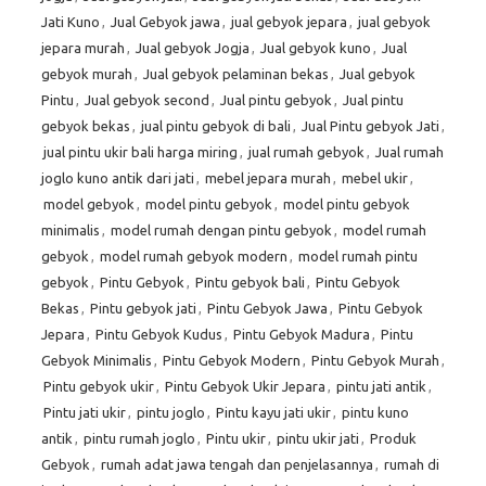
Jati Kuno
,
Jual Gebyok jawa
,
jual gebyok jepara
,
jual gebyok
jepara murah
,
Jual gebyok Jogja
,
Jual gebyok kuno
,
Jual
gebyok murah
,
Jual gebyok pelaminan bekas
,
Jual gebyok
Pintu
,
Jual gebyok second
,
Jual pintu gebyok
,
Jual pintu
gebyok bekas
,
jual pintu gebyok di bali
,
Jual Pintu gebyok Jati
,
jual pintu ukir bali harga miring
,
jual rumah gebyok
,
Jual rumah
joglo kuno antik dari jati
,
mebel jepara murah
,
mebel ukir
,
model gebyok
,
model pintu gebyok
,
model pintu gebyok
minimalis
,
model rumah dengan pintu gebyok
,
model rumah
gebyok
,
model rumah gebyok modern
,
model rumah pintu
gebyok
,
Pintu Gebyok
,
Pintu gebyok bali
,
Pintu Gebyok
Bekas
,
Pintu gebyok jati
,
Pintu Gebyok Jawa
,
Pintu Gebyok
Jepara
,
Pintu Gebyok Kudus
,
Pintu Gebyok Madura
,
Pintu
Gebyok Minimalis
,
Pintu Gebyok Modern
,
Pintu Gebyok Murah
,
Pintu gebyok ukir
,
Pintu Gebyok Ukir Jepara
,
pintu jati antik
,
Pintu jati ukir
,
pintu joglo
,
Pintu kayu jati ukir
,
pintu kuno
antik
,
pintu rumah joglo
,
Pintu ukir
,
pintu ukir jati
,
Produk
Gebyok
,
rumah adat jawa tengah dan penjelasannya
,
rumah di