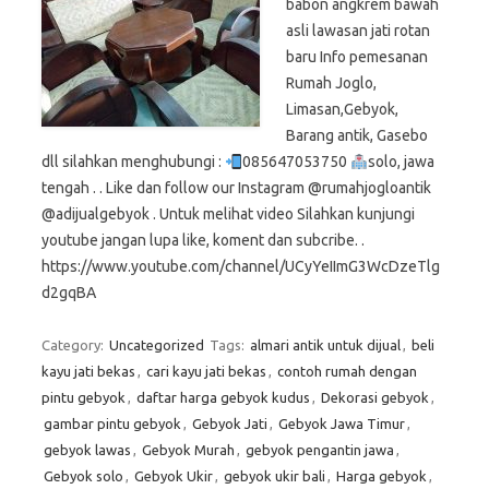
babon angkrem bawah
asli lawasan jati rotan
baru Info pemesanan
Rumah Joglo,
Limasan,Gebyok,
Barang antik, Gasebo
dll silahkan menghubungi :
085647053750
solo, jawa
tengah . . Like dan follow our Instagram @rumahjogloantik
@adijualgebyok . Untuk melihat video Silahkan kunjungi
youtube jangan lupa like, koment dan subcribe. .
https://www.youtube.com/channel/UCyYeIImG3WcDzeTlg
d2gqBA
Category:
Uncategorized
Tags:
almari antik untuk dijual
,
beli
kayu jati bekas
,
cari kayu jati bekas
,
contoh rumah dengan
pintu gebyok
,
daftar harga gebyok kudus
,
Dekorasi gebyok
,
gambar pintu gebyok
,
Gebyok Jati
,
Gebyok Jawa Timur
,
gebyok lawas
,
Gebyok Murah
,
gebyok pengantin jawa
,
Gebyok solo
,
Gebyok Ukir
,
gebyok ukir bali
,
Harga gebyok
,