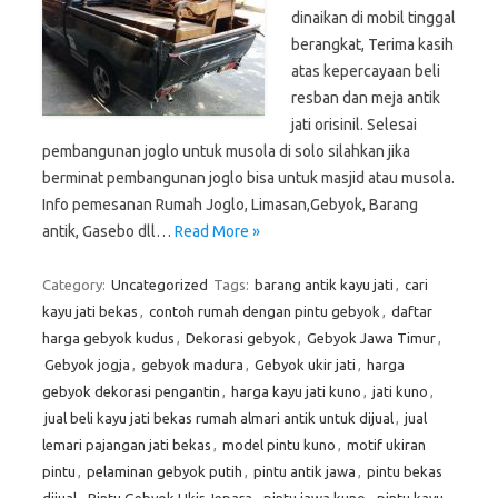
dinaikan di mobil tinggal
berangkat, Terima kasih
atas kepercayaan beli
resban dan meja antik
jati orisinil. Selesai
pembangunan joglo untuk musola di solo silahkan jika
berminat pembangunan joglo bisa untuk masjid atau musola.
Info pemesanan Rumah Joglo, Limasan,Gebyok, Barang
antik, Gasebo dll…
Read More »
Category:
Uncategorized
Tags:
barang antik kayu jati
,
cari
kayu jati bekas
,
contoh rumah dengan pintu gebyok
,
daftar
harga gebyok kudus
,
Dekorasi gebyok
,
Gebyok Jawa Timur
,
Gebyok jogja
,
gebyok madura
,
Gebyok ukir jati
,
harga
gebyok dekorasi pengantin
,
harga kayu jati kuno
,
jati kuno
,
jual beli kayu jati bekas rumah almari antik untuk dijual
,
jual
lemari pajangan jati bekas
,
model pintu kuno
,
motif ukiran
pintu
,
pelaminan gebyok putih
,
pintu antik jawa
,
pintu bekas