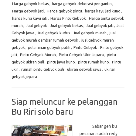
Harga gebyok bekas
,
harga gebyok dekorasi pengantin
,
Harga gebyok jati
,
Harga gebyok pintu
,
harga kayu jati kuno
,
harga kursi kayu jati
,
Harga Pintu Gebyok
,
Harga pintu gebyok
murah
,
Jual gebyok
,
Jual gebyok bekas
,
Jual gebyok jati
,
Jual
Gebyok jawa
,
Jual gebyok kudus
,
Jual gebyok murah
,
jual
gebyok murah gambar rumah gebyok
,
jual gebyok murah
gebyok
,
pelaminan gebyok putih
,
Pintu Gebyok
,
Pintu gebyok
jati
,
Pintu Gebyok Murah
,
Pintu Gebyok Ukir Jepara
,
pintu
gebyok ukiran bali
,
pintu jawa kuno
,
pintu rumah kuno
,
Pintu
ukir
,
rumah pintu gebyok bali
,
ukiran gebyok jawa
,
ukiran
gebyok jepara
Siap meluncur ke pelanggan
Bu Riri solo baru
Sabar geh bu
pesanan sudah redy