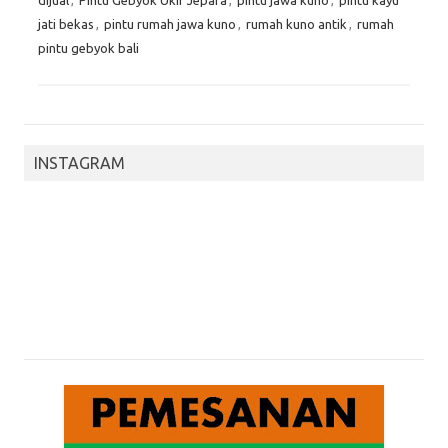
dijual
,
Pintu Gebyok Ukir Jepara
,
pintu jawa kuno
,
pintu kayu
jati bekas
,
pintu rumah jawa kuno
,
rumah kuno antik
,
rumah
pintu gebyok bali
INSTAGRAM