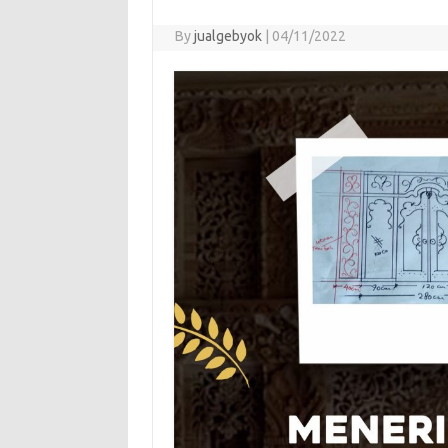
By
jualgebyok
|
04/11/2022