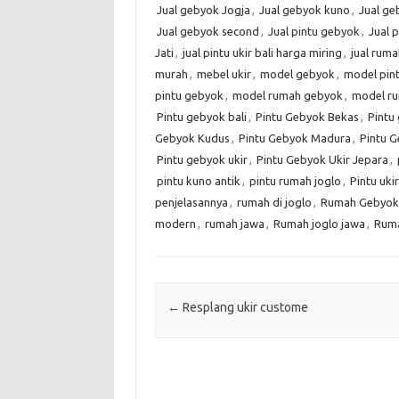
Jual gebyok Jogja
,
Jual gebyok kuno
,
Jual g
Jual gebyok second
,
Jual pintu gebyok
,
Jual 
Jati
,
jual pintu ukir bali harga miring
,
jual rum
murah
,
mebel ukir
,
model gebyok
,
model pin
pintu gebyok
,
model rumah gebyok
,
model r
Pintu gebyok bali
,
Pintu Gebyok Bekas
,
Pintu 
Gebyok Kudus
,
Pintu Gebyok Madura
,
Pintu G
Pintu gebyok ukir
,
Pintu Gebyok Ukir Jepara
,
pintu kuno antik
,
pintu rumah joglo
,
Pintu ukir
penjelasannya
,
rumah di joglo
,
Rumah Gebyok
modern
,
rumah jawa
,
Rumah joglo jawa
,
Ruma
Post navigation
←
Resplang ukir custome