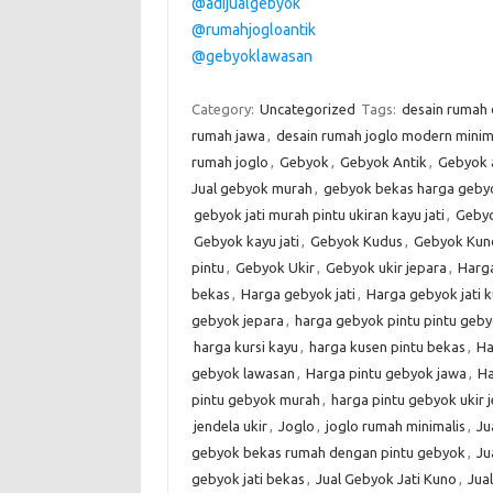
@adijualgebyok
@rumahjogloantik
@gebyoklawasan
Category:
Uncategorized
Tags:
desain rumah
rumah jawa
,
desain rumah joglo modern minim
rumah joglo
,
Gebyok
,
Gebyok Antik
,
Gebyok 
Jual gebyok murah
,
gebyok bekas harga gebyo
gebyok jati murah pintu ukiran kayu jati
,
Gebyo
Gebyok kayu jati
,
Gebyok Kudus
,
Gebyok Kun
pintu
,
Gebyok Ukir
,
Gebyok ukir jepara
,
Harg
bekas
,
Harga gebyok jati
,
Harga gebyok jati 
gebyok jepara
,
harga gebyok pintu pintu geby
harga kursi kayu
,
harga kusen pintu bekas
,
Ha
gebyok lawasan
,
Harga pintu gebyok jawa
,
Ha
pintu gebyok murah
,
harga pintu gebyok ukir 
jendela ukir
,
Joglo
,
joglo rumah minimalis
,
Ju
gebyok bekas rumah dengan pintu gebyok
,
Ju
gebyok jati bekas
,
Jual Gebyok Jati Kuno
,
Jua