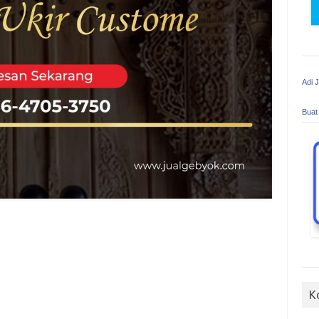
Adi 
Buat
K