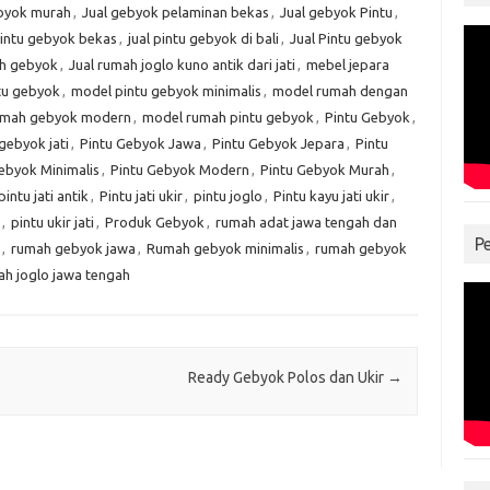
ebyok murah
,
Jual gebyok pelaminan bekas
,
Jual gebyok Pintu
,
pintu gebyok bekas
,
jual pintu gebyok di bali
,
Jual Pintu gebyok
ah gebyok
,
Jual rumah joglo kuno antik dari jati
,
mebel jepara
tu gebyok
,
model pintu gebyok minimalis
,
model rumah dengan
umah gebyok modern
,
model rumah pintu gebyok
,
Pintu Gebyok
,
gebyok jati
,
Pintu Gebyok Jawa
,
Pintu Gebyok Jepara
,
Pintu
ebyok Minimalis
,
Pintu Gebyok Modern
,
Pintu Gebyok Murah
,
pintu jati antik
,
Pintu jati ukir
,
pintu joglo
,
Pintu kayu jati ukir
,
,
pintu ukir jati
,
Produk Gebyok
,
rumah adat jawa tengah dan
P
,
rumah gebyok jawa
,
Rumah gebyok minimalis
,
rumah gebyok
h joglo jawa tengah
Ready Gebyok Polos dan Ukir
→