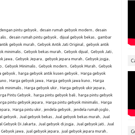
 dengan pintu gebyok
,
desain rumah gebyok modern
,
desain
alis
,
desain rumah pintu gebyok
,
dijual gebyok bekas
,
gambar
antik gebyok murah
,
Gebyok Antik Jati Original
,
gebyok antik
k minimalis
,
Gebyok bekas murah
,
Gebyok dijual
,
Gebyok Jati
,
k jawa
,
Gebyok Jepara
,
gebyok jepara murah
,
Gebyok jogja
,
C
o
,
Gebyok Minimalis
,
Gebyok modern
,
Gebyok Murah
,
Gebyok
a gebyok
,
harga gebyok antik kusen gebyok
,
Harga gebyok
kuno
,
Harga gebyok jawa
,
Harga gebyok jawa kuno
,
Harga
ok minimalis
,
Harga gebyok ukir
,
Harga gebyok ukir jepara
,
rga Pintu Gebyok
,
harga pintu gebyok bali
,
harga pintu gebyok
rga pintu gebyok jepara
,
Harga pintu gebyok minimalis
,
Harga
jepara
,
Harga pintu ukir
,
jendela gebyok
,
jendela rumah joglo
,
al gebyok
,
Jual gebyok bekas
,
Jual gebyok bekas murah
,
Jual
al Gebyok Di Jakarta
,
Jual gebyok di jogja
,
Jual gebyok jati
,
Jual
G
l Gebyok jawa
,
jual gebyok jepara
,
jual gebyok jepara murah
,