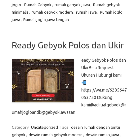
joglo
,
Rumah Gebyok
,
rumah gebyok jawa
,
Rumah gebyok
minimalis
,
rumah gebyok modern
,
rumah jawa
,
Rumah joglo
jawa
,
Rumah joglo jawa tengah
Ready Gebyok Polos dan Ukir
eady Gebyok Polos dan
UkirBisa Request
Ukuran Hubungi kami:
https://wa.me/6285647
053750 Dukung
kami@adijualgebyok@r
umahjogloantik@gebyoklawasan
Category:
Uncategorized
Tags:
desain rumah dengan pintu
gebyok
,
desain rumah gebyok modern
,
desain rumah jawa
,