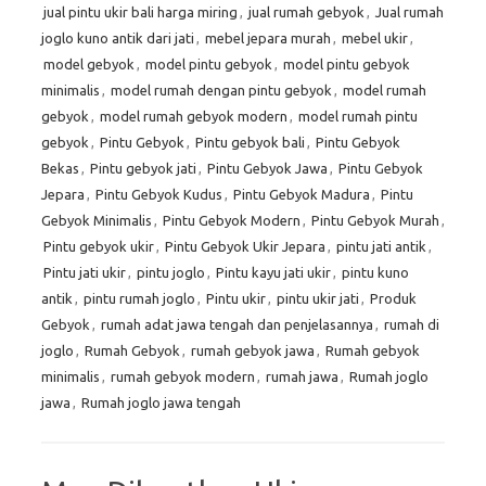
jual pintu ukir bali harga miring
,
jual rumah gebyok
,
Jual rumah
joglo kuno antik dari jati
,
mebel jepara murah
,
mebel ukir
,
model gebyok
,
model pintu gebyok
,
model pintu gebyok
minimalis
,
model rumah dengan pintu gebyok
,
model rumah
gebyok
,
model rumah gebyok modern
,
model rumah pintu
gebyok
,
Pintu Gebyok
,
Pintu gebyok bali
,
Pintu Gebyok
Bekas
,
Pintu gebyok jati
,
Pintu Gebyok Jawa
,
Pintu Gebyok
Jepara
,
Pintu Gebyok Kudus
,
Pintu Gebyok Madura
,
Pintu
Gebyok Minimalis
,
Pintu Gebyok Modern
,
Pintu Gebyok Murah
,
Pintu gebyok ukir
,
Pintu Gebyok Ukir Jepara
,
pintu jati antik
,
Pintu jati ukir
,
pintu joglo
,
Pintu kayu jati ukir
,
pintu kuno
antik
,
pintu rumah joglo
,
Pintu ukir
,
pintu ukir jati
,
Produk
Gebyok
,
rumah adat jawa tengah dan penjelasannya
,
rumah di
joglo
,
Rumah Gebyok
,
rumah gebyok jawa
,
Rumah gebyok
minimalis
,
rumah gebyok modern
,
rumah jawa
,
Rumah joglo
jawa
,
Rumah joglo jawa tengah