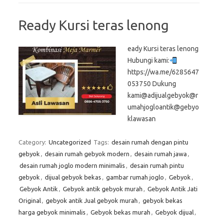
Ready Kursi teras lenong
eady Kursi teras lenong
Hubungi kami:
https://wa.me/6285647
053750 Dukung
kami@adijualgebyok@r
umahjogloantik@gebyo
klawasan
Category:
Uncategorized
Tags:
desain rumah dengan pintu
gebyok
,
desain rumah gebyok modern
,
desain rumah jawa
,
desain rumah joglo modern minimalis
,
desain rumah pintu
gebyok
,
dijual gebyok bekas
,
gambar rumah joglo
,
Gebyok
,
Gebyok Antik
,
Gebyok antik gebyok murah
,
Gebyok Antik Jati
Original
,
gebyok antik Jual gebyok murah
,
gebyok bekas
harga gebyok minimalis
,
Gebyok bekas murah
,
Gebyok dijual
,