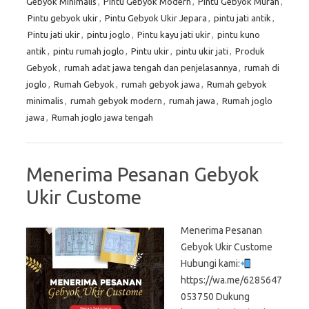
Gebyok Minimalis
,
Pintu Gebyok Modern
,
Pintu Gebyok Murah
,
Pintu gebyok ukir
,
Pintu Gebyok Ukir Jepara
,
pintu jati antik
,
Pintu jati ukir
,
pintu joglo
,
Pintu kayu jati ukir
,
pintu kuno
antik
,
pintu rumah joglo
,
Pintu ukir
,
pintu ukir jati
,
Produk
Gebyok
,
rumah adat jawa tengah dan penjelasannya
,
rumah di
joglo
,
Rumah Gebyok
,
rumah gebyok jawa
,
Rumah gebyok
minimalis
,
rumah gebyok modern
,
rumah jawa
,
Rumah joglo
jawa
,
Rumah joglo jawa tengah
Menerima Pesanan Gebyok
Ukir Custome
Menerima Pesanan
Gebyok Ukir Custome
Hubungi kami:
https://wa.me/6285647
053750 Dukung