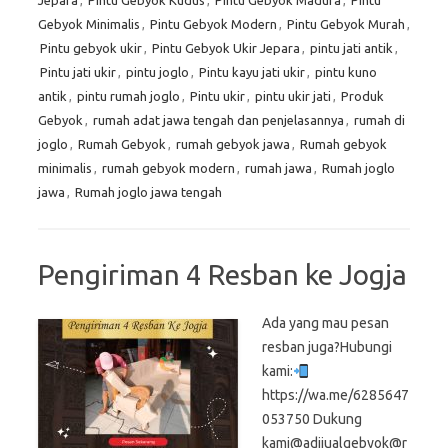
Jepara
,
Pintu Gebyok Kudus
,
Pintu Gebyok Madura
,
Pintu
Gebyok Minimalis
,
Pintu Gebyok Modern
,
Pintu Gebyok Murah
,
Pintu gebyok ukir
,
Pintu Gebyok Ukir Jepara
,
pintu jati antik
,
Pintu jati ukir
,
pintu joglo
,
Pintu kayu jati ukir
,
pintu kuno
antik
,
pintu rumah joglo
,
Pintu ukir
,
pintu ukir jati
,
Produk
Gebyok
,
rumah adat jawa tengah dan penjelasannya
,
rumah di
joglo
,
Rumah Gebyok
,
rumah gebyok jawa
,
Rumah gebyok
minimalis
,
rumah gebyok modern
,
rumah jawa
,
Rumah joglo
jawa
,
Rumah joglo jawa tengah
Pengiriman 4 Resban ke Jogja
Ada yang mau pesan
resban juga?Hubungi
kami:
https://wa.me/6285647
053750 Dukung
kami@adijualgebyok@r