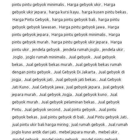
pintu pintu gebyok minimalis
,
Harga gebyok ukir
,
Harga
gebyok ukir jepara
,
harga kursi kayu
,
harga kusen pintu bekas
,
Harga Pintu Gebyok
,
harga pintu gebyok bali
,
harga pintu
gebyok gebyok lawasan
,
Harga pintu gebyok jawa
,
Harga
pintu gebyok jepara
,
Harga pintu gebyok minimalis
,
Harga
pintu gebyok murah
,
harga pintu gebyok ukir jepara
,
Harga
pintu ukir
,
jendela gebyok
,
jendela rumah joglo
,
jendela ukir
,
Joglo
,
joglo rumah minimalis
,
Jual gebyok
,
Jual gebyok
bekas
,
Jual gebyok bekas murah
,
Jual gebyok bekas rumah
dengan pintu gebyok
,
Jual Gebyok Di Jakarta
,
Jual gebyok di
jogja
,
Jual gebyok jati
,
Jual gebyok jati bekas
,
Jual Gebyok
Jati Kuno
,
Jual Gebyok jawa
,
jual gebyok jepara
,
jual gebyok
jepara murah
,
Jual gebyok Jogja
,
Jual gebyok kuno
,
Jual
gebyok murah
,
Jual gebyok pelaminan bekas
,
Jual gebyok
Pintu
,
Jual gebyok second
,
Jual pintu gebyok
,
Jual pintu
gebyok bekas
,
jual pintu gebyok di bali
,
Jual Pintu gebyok Jati
,
jual pintu ukir bali harga miring
,
jual rumah gebyok
,
Jual rumah
joglo kuno antik dari jati
,
mebel jepara murah
,
mebel ukir
,
model gebyok
,
model pintu gebyok
,
model pintu gebyok