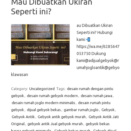
Mau Dibuatkan Ukiran
Seperti ini?
au Dibuatkan Ukiran
Seperti ini? Hubungi
kami:
https://wa.me/6285647
053750 Dukung
kami@adijualgebyok@r
umahjogloantik@gebyo
klawasan
Category:
Uncategorized
Tags:
desain rumah dengan pintu
gebyok
,
desain rumah gebyok modern
,
desain rumah jawa
,
desain rumah joglo modern minimalis
,
desain rumah pintu
gebyok
,
dijual gebyok bekas
,
gambar rumah joglo
,
Gebyok
,
Gebyok Antik
,
Gebyok antik gebyok murah
,
Gebyok Antik Jati
Original
,
gebyok antik Jual gebyok murah
,
gebyok bekas
harga gebyok minimalis
,
Gebyok bekas murah
,
Gebyok dijual
,