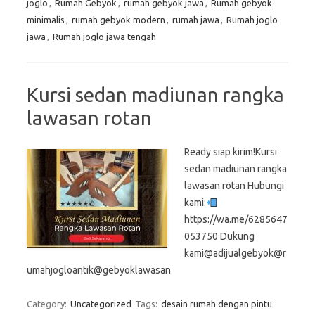
joglo
,
Rumah Gebyok
,
rumah gebyok jawa
,
Rumah gebyok
minimalis
,
rumah gebyok modern
,
rumah jawa
,
Rumah joglo
jawa
,
Rumah joglo jawa tengah
Kursi sedan madiunan rangka
lawasan rotan
Ready siap kirim!Kursi
sedan madiunan rangka
lawasan rotan Hubungi
kami:
https://wa.me/6285647
053750 Dukung
kami@adijualgebyok@r
umahjogloantik@gebyoklawasan
Category:
Uncategorized
Tags:
desain rumah dengan pintu