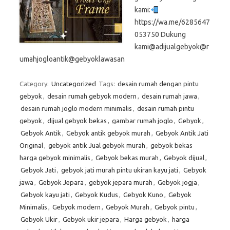
kami:
https://wa.me/6285647
053750 Dukung
kami@adijualgebyok@r
umahjogloantik@gebyoklawasan
Category:
Uncategorized
Tags:
desain rumah dengan pintu
gebyok
,
desain rumah gebyok modern
,
desain rumah jawa
,
desain rumah joglo modern minimalis
,
desain rumah pintu
gebyok
,
dijual gebyok bekas
,
gambar rumah joglo
,
Gebyok
,
Gebyok Antik
,
Gebyok antik gebyok murah
,
Gebyok Antik Jati
Original
,
gebyok antik Jual gebyok murah
,
gebyok bekas
harga gebyok minimalis
,
Gebyok bekas murah
,
Gebyok dijual
,
Gebyok Jati
,
gebyok jati murah pintu ukiran kayu jati
,
Gebyok
jawa
,
Gebyok Jepara
,
gebyok jepara murah
,
Gebyok jogja
,
Gebyok kayu jati
,
Gebyok Kudus
,
Gebyok Kuno
,
Gebyok
Minimalis
,
Gebyok modern
,
Gebyok Murah
,
Gebyok pintu
,
Gebyok Ukir
,
Gebyok ukir jepara
,
Harga gebyok
,
harga