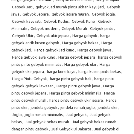
Gebyok Jati
,
gebyok jati murah pintu ukiran kayu jati
,
Gebyok
jawa
,
Gebyok Jepara
,
gebyok jepara murah
,
Gebyok jogja
,
Gebyok kayu jati
,
Gebyok Kudus
,
Gebyok Kuno
,
Gebyok
Minimalis
,
Gebyok modern
,
Gebyok Murah
,
Gebyok pintu
,
Gebyok Ukir
,
Gebyok ukir jepara
,
Harga gebyok
,
harga
gebyok antik kusen gebyok
,
Harga gebyok bekas
,
Harga
gebyok jati
,
Harga gebyok jati kuno
,
Harga gebyok jawa
,
Harga gebyok jawa kuno
,
Harga gebyok jepara
,
harga gebyok
pintu pintu gebyok minimalis
,
Harga gebyok ukir
,
Harga
gebyok ukir jepara
,
harga kursi kayu
,
harga kusen pintu bekas
,
Harga Pintu Gebyok
,
harga pintu gebyok bali
,
harga pintu
gebyok gebyok lawasan
,
Harga pintu gebyok jawa
,
Harga
pintu gebyok jepara
,
Harga pintu gebyok minimalis
,
Harga
pintu gebyok murah
,
harga pintu gebyok ukir jepara
,
Harga
pintu ukir
,
jendela gebyok
,
jendela rumah joglo
,
jendela ukir
,
Joglo
,
joglo rumah minimalis
,
Jual gebyok
,
Jual gebyok
bekas
,
Jual gebyok bekas murah
,
Jual gebyok bekas rumah
dengan pintu gebyok
,
Jual Gebyok Di Jakarta
,
Jual gebyok di