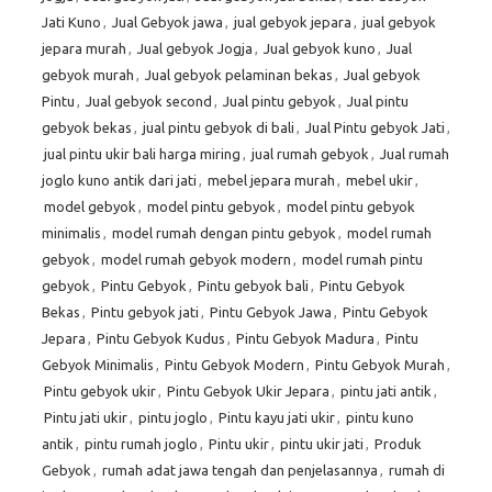
Jati Kuno
,
Jual Gebyok jawa
,
jual gebyok jepara
,
jual gebyok
jepara murah
,
Jual gebyok Jogja
,
Jual gebyok kuno
,
Jual
gebyok murah
,
Jual gebyok pelaminan bekas
,
Jual gebyok
Pintu
,
Jual gebyok second
,
Jual pintu gebyok
,
Jual pintu
gebyok bekas
,
jual pintu gebyok di bali
,
Jual Pintu gebyok Jati
,
jual pintu ukir bali harga miring
,
jual rumah gebyok
,
Jual rumah
joglo kuno antik dari jati
,
mebel jepara murah
,
mebel ukir
,
model gebyok
,
model pintu gebyok
,
model pintu gebyok
minimalis
,
model rumah dengan pintu gebyok
,
model rumah
gebyok
,
model rumah gebyok modern
,
model rumah pintu
gebyok
,
Pintu Gebyok
,
Pintu gebyok bali
,
Pintu Gebyok
Bekas
,
Pintu gebyok jati
,
Pintu Gebyok Jawa
,
Pintu Gebyok
Jepara
,
Pintu Gebyok Kudus
,
Pintu Gebyok Madura
,
Pintu
Gebyok Minimalis
,
Pintu Gebyok Modern
,
Pintu Gebyok Murah
,
Pintu gebyok ukir
,
Pintu Gebyok Ukir Jepara
,
pintu jati antik
,
Pintu jati ukir
,
pintu joglo
,
Pintu kayu jati ukir
,
pintu kuno
antik
,
pintu rumah joglo
,
Pintu ukir
,
pintu ukir jati
,
Produk
Gebyok
,
rumah adat jawa tengah dan penjelasannya
,
rumah di