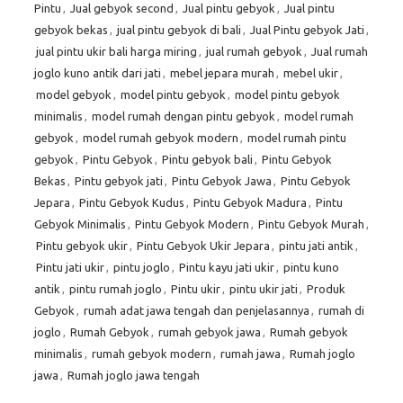
Pintu
,
Jual gebyok second
,
Jual pintu gebyok
,
Jual pintu
gebyok bekas
,
jual pintu gebyok di bali
,
Jual Pintu gebyok Jati
,
jual pintu ukir bali harga miring
,
jual rumah gebyok
,
Jual rumah
joglo kuno antik dari jati
,
mebel jepara murah
,
mebel ukir
,
model gebyok
,
model pintu gebyok
,
model pintu gebyok
minimalis
,
model rumah dengan pintu gebyok
,
model rumah
gebyok
,
model rumah gebyok modern
,
model rumah pintu
gebyok
,
Pintu Gebyok
,
Pintu gebyok bali
,
Pintu Gebyok
Bekas
,
Pintu gebyok jati
,
Pintu Gebyok Jawa
,
Pintu Gebyok
Jepara
,
Pintu Gebyok Kudus
,
Pintu Gebyok Madura
,
Pintu
Gebyok Minimalis
,
Pintu Gebyok Modern
,
Pintu Gebyok Murah
,
Pintu gebyok ukir
,
Pintu Gebyok Ukir Jepara
,
pintu jati antik
,
Pintu jati ukir
,
pintu joglo
,
Pintu kayu jati ukir
,
pintu kuno
antik
,
pintu rumah joglo
,
Pintu ukir
,
pintu ukir jati
,
Produk
Gebyok
,
rumah adat jawa tengah dan penjelasannya
,
rumah di
joglo
,
Rumah Gebyok
,
rumah gebyok jawa
,
Rumah gebyok
minimalis
,
rumah gebyok modern
,
rumah jawa
,
Rumah joglo
jawa
,
Rumah joglo jawa tengah