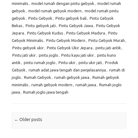
minimalis
,
model rumah dengan pintu gebyok
,
model rumah
gebyok
,
model rumah gebyok modern
,
model rumah pintu
gebyok
,
Pintu Gebyok
,
Pintu gebyok bali
,
Pintu Gebyok
Bekas
,
Pintu gebyok jati
,
Pintu Gebyok Jawa
,
Pintu Gebyok
Jepara
,
Pintu Gebyok Kudus
,
Pintu Gebyok Madura
,
Pintu
Gebyok Minimalis
,
Pintu Gebyok Modern
,
Pintu Gebyok Murah
,
Pintu gebyok ukir
,
Pintu Gebyok Ukir Jepara
,
pintu jati antik
,
Pintu jati ukir
,
pintu joglo
,
Pintu kayu jati ukir
,
pintu kuno
antik
,
pintu rumah joglo
,
Pintu ukir
,
pintu ukir jati
,
Produk
Gebyok
,
rumah adat jawa tengah dan penjelasannya
,
rumah di
joglo
,
Rumah Gebyok
,
rumah gebyok jawa
,
Rumah gebyok
minimalis
,
rumah gebyok modern
,
rumah jawa
,
Rumah joglo
jawa
,
Rumah joglo jawa tengah
Post navigation
←
Older posts