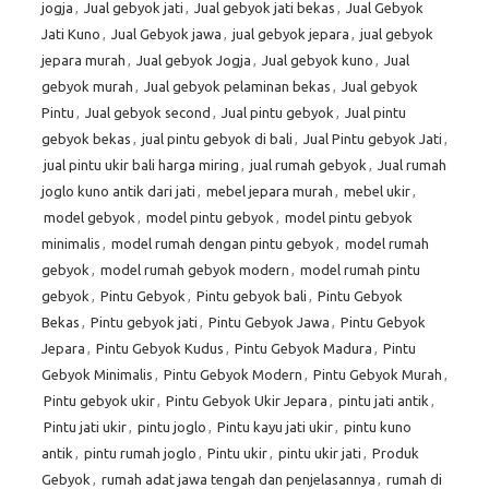
jogja
,
Jual gebyok jati
,
Jual gebyok jati bekas
,
Jual Gebyok
Jati Kuno
,
Jual Gebyok jawa
,
jual gebyok jepara
,
jual gebyok
jepara murah
,
Jual gebyok Jogja
,
Jual gebyok kuno
,
Jual
gebyok murah
,
Jual gebyok pelaminan bekas
,
Jual gebyok
Pintu
,
Jual gebyok second
,
Jual pintu gebyok
,
Jual pintu
gebyok bekas
,
jual pintu gebyok di bali
,
Jual Pintu gebyok Jati
,
jual pintu ukir bali harga miring
,
jual rumah gebyok
,
Jual rumah
joglo kuno antik dari jati
,
mebel jepara murah
,
mebel ukir
,
model gebyok
,
model pintu gebyok
,
model pintu gebyok
minimalis
,
model rumah dengan pintu gebyok
,
model rumah
gebyok
,
model rumah gebyok modern
,
model rumah pintu
gebyok
,
Pintu Gebyok
,
Pintu gebyok bali
,
Pintu Gebyok
Bekas
,
Pintu gebyok jati
,
Pintu Gebyok Jawa
,
Pintu Gebyok
Jepara
,
Pintu Gebyok Kudus
,
Pintu Gebyok Madura
,
Pintu
Gebyok Minimalis
,
Pintu Gebyok Modern
,
Pintu Gebyok Murah
,
Pintu gebyok ukir
,
Pintu Gebyok Ukir Jepara
,
pintu jati antik
,
Pintu jati ukir
,
pintu joglo
,
Pintu kayu jati ukir
,
pintu kuno
antik
,
pintu rumah joglo
,
Pintu ukir
,
pintu ukir jati
,
Produk
Gebyok
,
rumah adat jawa tengah dan penjelasannya
,
rumah di