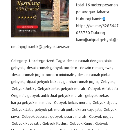
total 16 meter pesanan
pelanggan Jakarta
Hubungi kami:
https://wa.me/6285647
053750 Dukung
kami@adijualgebyok@r
umahjogloantik@gebyoklawasan
Category:
Uncategorized
Tags:
desain rumah dengan pintu
gebyok
,
desain rumah gebyok modern
,
desain rumah jawa
,
desain rumah joglo modern minimalis
,
desain rumah pintu
gebyok
,
dijual gebyok bekas
,
gambar rumah joglo
,
Gebyok
,
Gebyok Antik
,
Gebyok antik gebyok murah
,
Gebyok Antik Jati
Original
,
gebyok antik Jual gebyok murah
,
gebyok bekas
harga gebyok minimalis
,
Gebyok bekas murah
,
Gebyok dijual
,
Gebyok Jati
,
gebyok jati murah pintu ukiran kayu jati
,
Gebyok
jawa
,
Gebyok Jepara
,
gebyok jepara murah
,
Gebyok jogja
,
Gebyok kayu jati
,
Gebyok Kudus
,
Gebyok Kuno
,
Gebyok