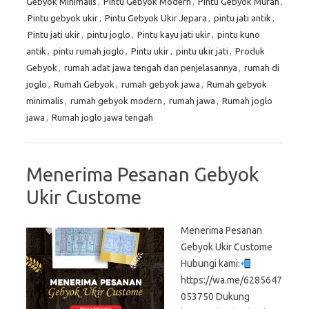
Gebyok Minimalis
,
Pintu Gebyok Modern
,
Pintu Gebyok Murah
,
Pintu gebyok ukir
,
Pintu Gebyok Ukir Jepara
,
pintu jati antik
,
Pintu jati ukir
,
pintu joglo
,
Pintu kayu jati ukir
,
pintu kuno
antik
,
pintu rumah joglo
,
Pintu ukir
,
pintu ukir jati
,
Produk
Gebyok
,
rumah adat jawa tengah dan penjelasannya
,
rumah di
joglo
,
Rumah Gebyok
,
rumah gebyok jawa
,
Rumah gebyok
minimalis
,
rumah gebyok modern
,
rumah jawa
,
Rumah joglo
jawa
,
Rumah joglo jawa tengah
Menerima Pesanan Gebyok
Ukir Custome
Menerima Pesanan
Gebyok Ukir Custome
Hubungi kami:
https://wa.me/6285647
053750 Dukung