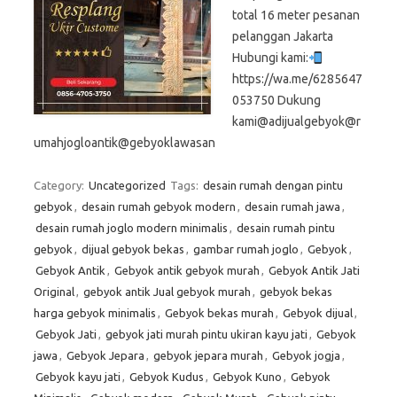
total 16 meter pesanan
pelanggan Jakarta
Hubungi kami:
https://wa.me/6285647
053750 Dukung
kami@adijualgebyok@r
umahjogloantik@gebyoklawasan
Category:
Uncategorized
Tags:
desain rumah dengan pintu
gebyok
,
desain rumah gebyok modern
,
desain rumah jawa
,
desain rumah joglo modern minimalis
,
desain rumah pintu
gebyok
,
dijual gebyok bekas
,
gambar rumah joglo
,
Gebyok
,
Gebyok Antik
,
Gebyok antik gebyok murah
,
Gebyok Antik Jati
Original
,
gebyok antik Jual gebyok murah
,
gebyok bekas
harga gebyok minimalis
,
Gebyok bekas murah
,
Gebyok dijual
,
Gebyok Jati
,
gebyok jati murah pintu ukiran kayu jati
,
Gebyok
jawa
,
Gebyok Jepara
,
gebyok jepara murah
,
Gebyok jogja
,
Gebyok kayu jati
,
Gebyok Kudus
,
Gebyok Kuno
,
Gebyok