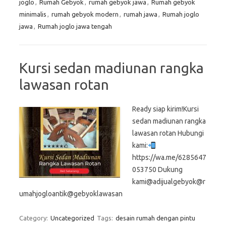
joglo
,
Rumah Gebyok
,
rumah gebyok jawa
,
Rumah gebyok
minimalis
,
rumah gebyok modern
,
rumah jawa
,
Rumah joglo
jawa
,
Rumah joglo jawa tengah
Kursi sedan madiunan rangka
lawasan rotan
Ready siap kirim!Kursi
sedan madiunan rangka
lawasan rotan Hubungi
kami:
https://wa.me/6285647
053750 Dukung
kami@adijualgebyok@r
umahjogloantik@gebyoklawasan
Category:
Uncategorized
Tags:
desain rumah dengan pintu