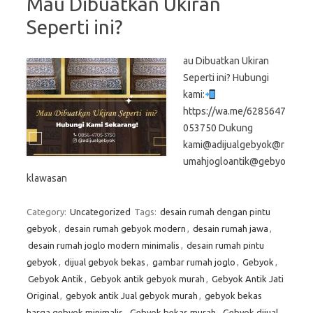
Mau Dibuatkan Ukiran
Seperti ini?
au Dibuatkan Ukiran
Seperti ini? Hubungi
kami:
https://wa.me/6285647
053750 Dukung
kami@adijualgebyok@r
umahjogloantik@gebyo
klawasan
Category:
Uncategorized
Tags:
desain rumah dengan pintu
gebyok
,
desain rumah gebyok modern
,
desain rumah jawa
,
desain rumah joglo modern minimalis
,
desain rumah pintu
gebyok
,
dijual gebyok bekas
,
gambar rumah joglo
,
Gebyok
,
Gebyok Antik
,
Gebyok antik gebyok murah
,
Gebyok Antik Jati
Original
,
gebyok antik Jual gebyok murah
,
gebyok bekas
harga gebyok minimalis
,
Gebyok bekas murah
,
Gebyok dijual
,