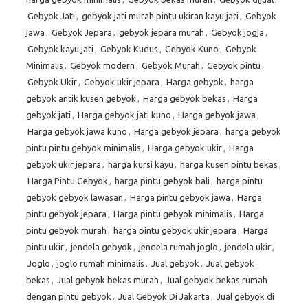
Gebyok Jati
,
gebyok jati murah pintu ukiran kayu jati
,
Gebyok
jawa
,
Gebyok Jepara
,
gebyok jepara murah
,
Gebyok jogja
,
Gebyok kayu jati
,
Gebyok Kudus
,
Gebyok Kuno
,
Gebyok
Minimalis
,
Gebyok modern
,
Gebyok Murah
,
Gebyok pintu
,
Gebyok Ukir
,
Gebyok ukir jepara
,
Harga gebyok
,
harga
gebyok antik kusen gebyok
,
Harga gebyok bekas
,
Harga
gebyok jati
,
Harga gebyok jati kuno
,
Harga gebyok jawa
,
Harga gebyok jawa kuno
,
Harga gebyok jepara
,
harga gebyok
pintu pintu gebyok minimalis
,
Harga gebyok ukir
,
Harga
gebyok ukir jepara
,
harga kursi kayu
,
harga kusen pintu bekas
,
Harga Pintu Gebyok
,
harga pintu gebyok bali
,
harga pintu
gebyok gebyok lawasan
,
Harga pintu gebyok jawa
,
Harga
pintu gebyok jepara
,
Harga pintu gebyok minimalis
,
Harga
pintu gebyok murah
,
harga pintu gebyok ukir jepara
,
Harga
pintu ukir
,
jendela gebyok
,
jendela rumah joglo
,
jendela ukir
,
Joglo
,
joglo rumah minimalis
,
Jual gebyok
,
Jual gebyok
bekas
,
Jual gebyok bekas murah
,
Jual gebyok bekas rumah
dengan pintu gebyok
,
Jual Gebyok Di Jakarta
,
Jual gebyok di