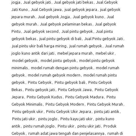
jogja
,
Jual gebyok jati
,
Jual gebyok jati bekas
,
Jual Gebyok
Jati Kuno
,
Jual Gebyok jawa
,
jual gebyok jepara
,
jual gebyok
jepara murah
,
Jual gebyok Jogja
,
Jual gebyok kuno
,
Jual
gebyok murah
,
Jual gebyok pelaminan bekas
,
Jual gebyok
Pintu
,
Jual gebyok second
,
Jual pintu gebyok
,
Jual pintu
gebyok bekas
,
jual pintu gebyok di bali
,
Jual Pintu gebyok Jati
,
jual pintu ukir bali harga miring
,
jual rumah gebyok
,
Jual rumah
joglo kuno antik dari jati
,
mebel jepara murah
,
mebel ukir
,
model gebyok
,
model pintu gebyok
,
model pintu gebyok
minimalis
,
model rumah dengan pintu gebyok
,
model rumah
gebyok
,
model rumah gebyok modern
,
model rumah pintu
gebyok
,
Pintu Gebyok
,
Pintu gebyok bali
,
Pintu Gebyok
Bekas
,
Pintu gebyok jati
,
Pintu Gebyok Jawa
,
Pintu Gebyok
Jepara
,
Pintu Gebyok Kudus
,
Pintu Gebyok Madura
,
Pintu
Gebyok Minimalis
,
Pintu Gebyok Modern
,
Pintu Gebyok Murah
,
Pintu gebyok ukir
,
Pintu Gebyok Ukir Jepara
,
pintu jati antik
,
Pintu jati ukir
,
pintu joglo
,
Pintu kayu jati ukir
,
pintu kuno
antik
,
pintu rumah joglo
,
Pintu ukir
,
pintu ukir jati
,
Produk
Gebyok
,
rumah adat jawa tengah dan penjelasannya
,
rumah di