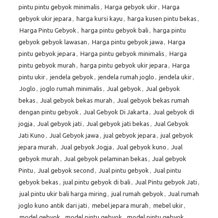
pintu pintu gebyok minimalis
,
Harga gebyok ukir
,
Harga
gebyok ukir jepara
,
harga kursi kayu
,
harga kusen pintu bekas
,
Harga Pintu Gebyok
,
harga pintu gebyok bali
,
harga pintu
gebyok gebyok lawasan
,
Harga pintu gebyok jawa
,
Harga
pintu gebyok jepara
,
Harga pintu gebyok minimalis
,
Harga
pintu gebyok murah
,
harga pintu gebyok ukir jepara
,
Harga
pintu ukir
,
jendela gebyok
,
jendela rumah joglo
,
jendela ukir
,
Joglo
,
joglo rumah minimalis
,
Jual gebyok
,
Jual gebyok
bekas
,
Jual gebyok bekas murah
,
Jual gebyok bekas rumah
dengan pintu gebyok
,
Jual Gebyok Di Jakarta
,
Jual gebyok di
jogja
,
Jual gebyok jati
,
Jual gebyok jati bekas
,
Jual Gebyok
Jati Kuno
,
Jual Gebyok jawa
,
jual gebyok jepara
,
jual gebyok
jepara murah
,
Jual gebyok Jogja
,
Jual gebyok kuno
,
Jual
gebyok murah
,
Jual gebyok pelaminan bekas
,
Jual gebyok
Pintu
,
Jual gebyok second
,
Jual pintu gebyok
,
Jual pintu
gebyok bekas
,
jual pintu gebyok di bali
,
Jual Pintu gebyok Jati
,
jual pintu ukir bali harga miring
,
jual rumah gebyok
,
Jual rumah
joglo kuno antik dari jati
,
mebel jepara murah
,
mebel ukir
,
model gebyok
,
model pintu gebyok
,
model pintu gebyok