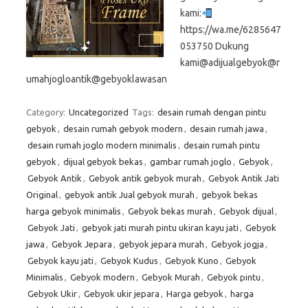
kami:
https://wa.me/6285647
053750 Dukung
kami@adijualgebyok@r
umahjogloantik@gebyoklawasan
Category:
Uncategorized
Tags:
desain rumah dengan pintu
gebyok
,
desain rumah gebyok modern
,
desain rumah jawa
,
desain rumah joglo modern minimalis
,
desain rumah pintu
gebyok
,
dijual gebyok bekas
,
gambar rumah joglo
,
Gebyok
,
Gebyok Antik
,
Gebyok antik gebyok murah
,
Gebyok Antik Jati
Original
,
gebyok antik Jual gebyok murah
,
gebyok bekas
harga gebyok minimalis
,
Gebyok bekas murah
,
Gebyok dijual
,
Gebyok Jati
,
gebyok jati murah pintu ukiran kayu jati
,
Gebyok
jawa
,
Gebyok Jepara
,
gebyok jepara murah
,
Gebyok jogja
,
Gebyok kayu jati
,
Gebyok Kudus
,
Gebyok Kuno
,
Gebyok
Minimalis
,
Gebyok modern
,
Gebyok Murah
,
Gebyok pintu
,
Gebyok Ukir
,
Gebyok ukir jepara
,
Harga gebyok
,
harga