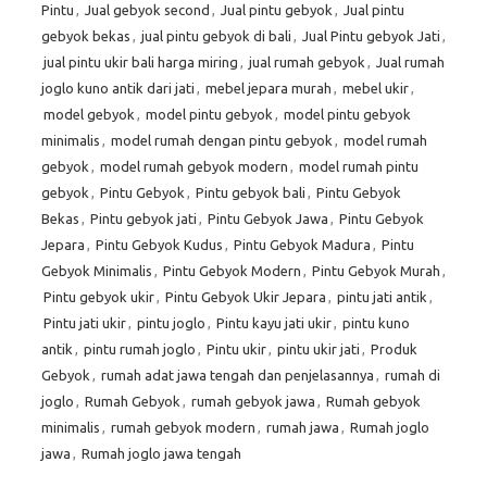
Pintu
,
Jual gebyok second
,
Jual pintu gebyok
,
Jual pintu
gebyok bekas
,
jual pintu gebyok di bali
,
Jual Pintu gebyok Jati
,
jual pintu ukir bali harga miring
,
jual rumah gebyok
,
Jual rumah
joglo kuno antik dari jati
,
mebel jepara murah
,
mebel ukir
,
model gebyok
,
model pintu gebyok
,
model pintu gebyok
minimalis
,
model rumah dengan pintu gebyok
,
model rumah
gebyok
,
model rumah gebyok modern
,
model rumah pintu
gebyok
,
Pintu Gebyok
,
Pintu gebyok bali
,
Pintu Gebyok
Bekas
,
Pintu gebyok jati
,
Pintu Gebyok Jawa
,
Pintu Gebyok
Jepara
,
Pintu Gebyok Kudus
,
Pintu Gebyok Madura
,
Pintu
Gebyok Minimalis
,
Pintu Gebyok Modern
,
Pintu Gebyok Murah
,
Pintu gebyok ukir
,
Pintu Gebyok Ukir Jepara
,
pintu jati antik
,
Pintu jati ukir
,
pintu joglo
,
Pintu kayu jati ukir
,
pintu kuno
antik
,
pintu rumah joglo
,
Pintu ukir
,
pintu ukir jati
,
Produk
Gebyok
,
rumah adat jawa tengah dan penjelasannya
,
rumah di
joglo
,
Rumah Gebyok
,
rumah gebyok jawa
,
Rumah gebyok
minimalis
,
rumah gebyok modern
,
rumah jawa
,
Rumah joglo
jawa
,
Rumah joglo jawa tengah