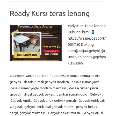
Ready Kursi teras lenong
eady Kursi teras lenong
Hubungi kami:
https://wa.me/6285647
053750 Dukung
kami@adijualgebyok@r
umahjogloantik@gebyo
klawasan
Category:
Uncategorized
Tags:
desain rumah dengan pintu
gebyok
,
desain rumah gebyok modern
,
desain rumah jawa
,
desain rumah joglo modern minimalis
,
desain rumah pintu
gebyok
,
dijual gebyok bekas
,
gambar rumah joglo
,
Gebyok
,
Gebyok Antik
,
Gebyok antik gebyok murah
,
Gebyok Antik Jati
Original
,
gebyok antik Jual gebyok murah
,
gebyok bekas
harga gebyok minimalis
,
Gebyok bekas murah
,
Gebyok dijual
,