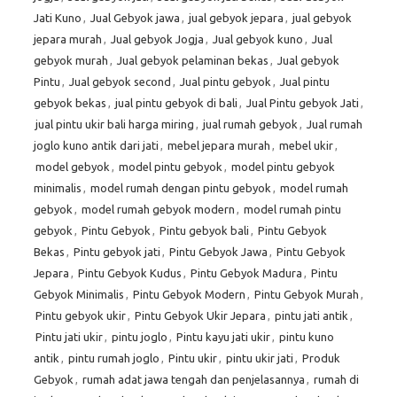
Jati Kuno
,
Jual Gebyok jawa
,
jual gebyok jepara
,
jual gebyok
jepara murah
,
Jual gebyok Jogja
,
Jual gebyok kuno
,
Jual
gebyok murah
,
Jual gebyok pelaminan bekas
,
Jual gebyok
Pintu
,
Jual gebyok second
,
Jual pintu gebyok
,
Jual pintu
gebyok bekas
,
jual pintu gebyok di bali
,
Jual Pintu gebyok Jati
,
jual pintu ukir bali harga miring
,
jual rumah gebyok
,
Jual rumah
joglo kuno antik dari jati
,
mebel jepara murah
,
mebel ukir
,
model gebyok
,
model pintu gebyok
,
model pintu gebyok
minimalis
,
model rumah dengan pintu gebyok
,
model rumah
gebyok
,
model rumah gebyok modern
,
model rumah pintu
gebyok
,
Pintu Gebyok
,
Pintu gebyok bali
,
Pintu Gebyok
Bekas
,
Pintu gebyok jati
,
Pintu Gebyok Jawa
,
Pintu Gebyok
Jepara
,
Pintu Gebyok Kudus
,
Pintu Gebyok Madura
,
Pintu
Gebyok Minimalis
,
Pintu Gebyok Modern
,
Pintu Gebyok Murah
,
Pintu gebyok ukir
,
Pintu Gebyok Ukir Jepara
,
pintu jati antik
,
Pintu jati ukir
,
pintu joglo
,
Pintu kayu jati ukir
,
pintu kuno
antik
,
pintu rumah joglo
,
Pintu ukir
,
pintu ukir jati
,
Produk
Gebyok
,
rumah adat jawa tengah dan penjelasannya
,
rumah di