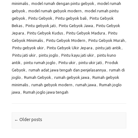
minimalis
,
model rumah dengan pintu gebyok
,
model rumah
gebyok
,
model rumah gebyok modern
,
model rumah pintu
gebyok
,
Pintu Gebyok
,
Pintu gebyok bali
,
Pintu Gebyok
Bekas
,
Pintu gebyok jati
,
Pintu Gebyok Jawa
,
Pintu Gebyok
Jepara
,
Pintu Gebyok Kudus
,
Pintu Gebyok Madura
,
Pintu
Gebyok Minimalis
,
Pintu Gebyok Modern
,
Pintu Gebyok Murah
,
Pintu gebyok ukir
,
Pintu Gebyok Ukir Jepara
,
pintu jati antik
,
Pintu jati ukir
,
pintu joglo
,
Pintu kayu jati ukir
,
pintu kuno
antik
,
pintu rumah joglo
,
Pintu ukir
,
pintu ukir jati
,
Produk
Gebyok
,
rumah adat jawa tengah dan penjelasannya
,
rumah di
joglo
,
Rumah Gebyok
,
rumah gebyok jawa
,
Rumah gebyok
minimalis
,
rumah gebyok modern
,
rumah jawa
,
Rumah joglo
jawa
,
Rumah joglo jawa tengah
Post navigation
←
Older posts