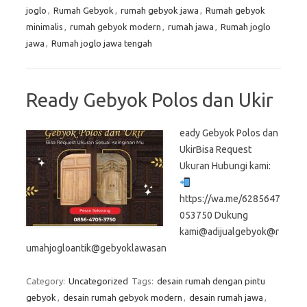
joglo
,
Rumah Gebyok
,
rumah gebyok jawa
,
Rumah gebyok
minimalis
,
rumah gebyok modern
,
rumah jawa
,
Rumah joglo
jawa
,
Rumah joglo jawa tengah
Ready Gebyok Polos dan Ukir
eady Gebyok Polos dan
UkirBisa Request
Ukuran Hubungi kami:
https://wa.me/6285647
053750 Dukung
kami@adijualgebyok@r
umahjogloantik@gebyoklawasan
Category:
Uncategorized
Tags:
desain rumah dengan pintu
gebyok
,
desain rumah gebyok modern
,
desain rumah jawa
,