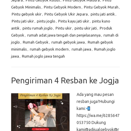
Jepara
,
Pintu Gebyok Kudus
,
Pintu Gebyok Madura
,
Pintu
Gebyok Minimalis
,
Pintu Gebyok Modern
,
Pintu Gebyok Murah
,
Pintu gebyok ukir
,
Pintu Gebyok Ukir Jepara
,
pintu jati antik
,
Pintu jati ukir
,
pintu joglo
,
Pintu kayu jati ukir
,
pintu kuno
antik
,
pintu rumah joglo
,
Pintu ukir
,
pintu ukir jati
,
Produk
Gebyok
,
rumah adat jawa tengah dan penjelasannya
,
rumah di
joglo
,
Rumah Gebyok
,
rumah gebyok jawa
,
Rumah gebyok
minimalis
,
rumah gebyok modern
,
rumah jawa
,
Rumah joglo
jawa
,
Rumah joglo jawa tengah
Pengiriman 4 Resban ke Jogja
Ada yang mau pesan
resban juga?Hubungi
kami:
https://wa.me/6285647
053750 Dukung
kami@adijualgebyok@r