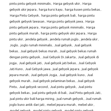
pintu pintu gebyok minimalis
,
Harga gebyok ukir
,
Harga
gebyok ukir jepara
,
harga kursi kayu
,
harga kusen pintu bekas
,
Harga Pintu Gebyok
,
harga pintu gebyok bali
,
harga pintu
gebyok gebyok lawasan
,
Harga pintu gebyok jawa
,
Harga
pintu gebyok jepara
,
Harga pintu gebyok minimalis
,
Harga
pintu gebyok murah
,
harga pintu gebyok ukir jepara
,
Harga
pintu ukir
,
jendela gebyok
,
jendela rumah joglo
,
jendela ukir
,
Joglo
,
joglo rumah minimalis
,
Jual gebyok
,
Jual gebyok
bekas
,
Jual gebyok bekas murah
,
Jual gebyok bekas rumah
dengan pintu gebyok
,
Jual Gebyok Di Jakarta
,
Jual gebyok di
jogja
,
Jual gebyok jati
,
Jual gebyok jati bekas
,
Jual Gebyok
Jati Kuno
,
Jual Gebyok jawa
,
jual gebyok jepara
,
jual gebyok
jepara murah
,
Jual gebyok Jogja
,
Jual gebyok kuno
,
Jual
gebyok murah
,
Jual gebyok pelaminan bekas
,
Jual gebyok
Pintu
,
Jual gebyok second
,
Jual pintu gebyok
,
Jual pintu
gebyok bekas
,
jual pintu gebyok di bali
,
Jual Pintu gebyok Jati
,
jual pintu ukir bali harga miring
,
jual rumah gebyok
,
Jual rumah
joglo kuno antik dari jati
,
mebel jepara murah
,
mebel ukir
,
model gebyok
,
model pintu gebyok
,
model pintu gebyok