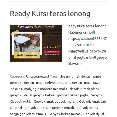
Ready Kursi teras lenong
eady Kursi teras lenong
Hubungi kami:
https://wa.me/6285647
053750 Dukung
kami@adijualgebyok@r
umahjogloantik@gebyo
klawasan
Category:
Uncategorized
Tags:
desain rumah dengan pintu
gebyok
,
desain rumah gebyok modern
,
desain rumah jawa
,
desain rumah joglo modern minimalis
,
desain rumah pintu
gebyok
,
dijual gebyok bekas
,
gambar rumah joglo
,
Gebyok
,
Gebyok Antik
,
Gebyok antik gebyok murah
,
Gebyok Antik Jati
Original
,
gebyok antik Jual gebyok murah
,
gebyok bekas
harga gebyok minimalis
,
Gebyok bekas murah
,
Gebyok dijual
,