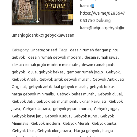
kami:
https://wa.me/6285647
053750 Dukung
kami@adijualgebyok@r
umahjogloantik@gebyoklawasan
Category:
Uncategorized
Tags:
desain rumah dengan pintu
gebyok
,
desain rumah gebyok modern
,
desain rumah jawa
,
desain rumah joglo modern minimalis
,
desain rumah pintu
gebyok
,
dijual gebyok bekas
,
gambar rumah joglo
,
Gebyok
,
Gebyok Antik
,
Gebyok antik gebyok murah
,
Gebyok Antik Jati
Original
,
gebyok antik Jual gebyok murah
,
gebyok bekas
harga gebyok minimalis
,
Gebyok bekas murah
,
Gebyok dijual
,
Gebyok Jati
,
gebyok jati murah pintu ukiran kayu jati
,
Gebyok
jawa
,
Gebyok Jepara
,
gebyok jepara murah
,
Gebyok jogja
,
Gebyok kayu jati
,
Gebyok Kudus
,
Gebyok Kuno
,
Gebyok
Minimalis
,
Gebyok modern
,
Gebyok Murah
,
Gebyok pintu
,
Gebyok Ukir
,
Gebyok ukir jepara
,
Harga gebyok
,
harga