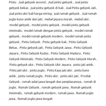
Pintu
,
Jual gebyok second
,
Jual pintu gebyok
,
Jual pintu
gebyok bekas
,
jual pintu gebyok di bali
,
Jual Pintu gebyok Jati
,
jual pintu ukir bali harga miring
,
jual rumah gebyok
,
Jual rumah
joglo kuno antik dari jati
,
mebel jepara murah
,
mebel ukir
,
model gebyok
,
model pintu gebyok
,
model pintu gebyok
minimalis
,
model rumah dengan pintu gebyok
,
model rumah
gebyok
,
model rumah gebyok modern
,
model rumah pintu
gebyok
,
Pintu Gebyok
,
Pintu gebyok bali
,
Pintu Gebyok
Bekas
,
Pintu gebyok jati
,
Pintu Gebyok Jawa
,
Pintu Gebyok
Jepara
,
Pintu Gebyok Kudus
,
Pintu Gebyok Madura
,
Pintu
Gebyok Minimalis
,
Pintu Gebyok Modern
,
Pintu Gebyok Murah
,
Pintu gebyok ukir
,
Pintu Gebyok Ukir Jepara
,
pintu jati antik
,
Pintu jati ukir
,
pintu joglo
,
Pintu kayu jati ukir
,
pintu kuno
antik
,
pintu rumah joglo
,
Pintu ukir
,
pintu ukir jati
,
Produk
Gebyok
,
rumah adat jawa tengah dan penjelasannya
,
rumah di
joglo
,
Rumah Gebyok
,
rumah gebyok jawa
,
Rumah gebyok
minimalis
,
rumah gebyok modern
,
rumah jawa
,
Rumah joglo
jawa
,
Rumah joglo jawa tengah