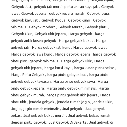
Gebyok Jati
,
gebyok jati murah pintu ukiran kayu jati
,
Gebyok
jawa
,
Gebyok Jepara
,
gebyok jepara murah
,
Gebyok jogja
,
Gebyok kayu jati
,
Gebyok Kudus
,
Gebyok Kuno
,
Gebyok
Minimalis
,
Gebyok modern
,
Gebyok Murah
,
Gebyok pintu
,
Gebyok Ukir
,
Gebyok ukir jepara
,
Harga gebyok
,
harga
gebyok antik kusen gebyok
,
Harga gebyok bekas
,
Harga
gebyok jati
,
Harga gebyok jati kuno
,
Harga gebyok jawa
,
Harga gebyok jawa kuno
,
Harga gebyok jepara
,
harga gebyok
pintu pintu gebyok minimalis
,
Harga gebyok ukir
,
Harga
gebyok ukir jepara
,
harga kursi kayu
,
harga kusen pintu bekas
,
Harga Pintu Gebyok
,
harga pintu gebyok bali
,
harga pintu
gebyok gebyok lawasan
,
Harga pintu gebyok jawa
,
Harga
pintu gebyok jepara
,
Harga pintu gebyok minimalis
,
Harga
pintu gebyok murah
,
harga pintu gebyok ukir jepara
,
Harga
pintu ukir
,
jendela gebyok
,
jendela rumah joglo
,
jendela ukir
,
Joglo
,
joglo rumah minimalis
,
Jual gebyok
,
Jual gebyok
bekas
,
Jual gebyok bekas murah
,
Jual gebyok bekas rumah
dengan pintu gebyok
,
Jual Gebyok Di Jakarta
,
Jual gebyok di