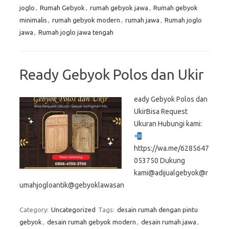
joglo
,
Rumah Gebyok
,
rumah gebyok jawa
,
Rumah gebyok
minimalis
,
rumah gebyok modern
,
rumah jawa
,
Rumah joglo
jawa
,
Rumah joglo jawa tengah
Ready Gebyok Polos dan Ukir
eady Gebyok Polos dan
UkirBisa Request
Ukuran Hubungi kami:
https://wa.me/6285647
053750 Dukung
kami@adijualgebyok@r
umahjogloantik@gebyoklawasan
Category:
Uncategorized
Tags:
desain rumah dengan pintu
gebyok
,
desain rumah gebyok modern
,
desain rumah jawa
,