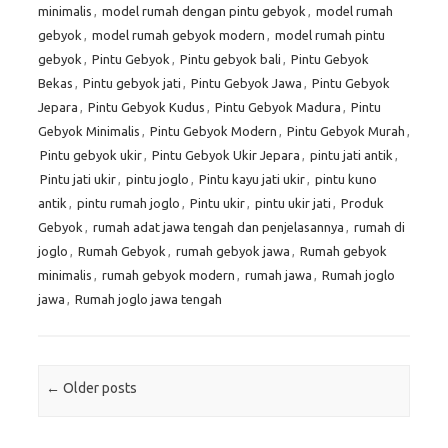
minimalis
,
model rumah dengan pintu gebyok
,
model rumah
gebyok
,
model rumah gebyok modern
,
model rumah pintu
gebyok
,
Pintu Gebyok
,
Pintu gebyok bali
,
Pintu Gebyok
Bekas
,
Pintu gebyok jati
,
Pintu Gebyok Jawa
,
Pintu Gebyok
Jepara
,
Pintu Gebyok Kudus
,
Pintu Gebyok Madura
,
Pintu
Gebyok Minimalis
,
Pintu Gebyok Modern
,
Pintu Gebyok Murah
,
Pintu gebyok ukir
,
Pintu Gebyok Ukir Jepara
,
pintu jati antik
,
Pintu jati ukir
,
pintu joglo
,
Pintu kayu jati ukir
,
pintu kuno
antik
,
pintu rumah joglo
,
Pintu ukir
,
pintu ukir jati
,
Produk
Gebyok
,
rumah adat jawa tengah dan penjelasannya
,
rumah di
joglo
,
Rumah Gebyok
,
rumah gebyok jawa
,
Rumah gebyok
minimalis
,
rumah gebyok modern
,
rumah jawa
,
Rumah joglo
jawa
,
Rumah joglo jawa tengah
Post navigation
←
Older posts