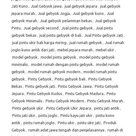
Jati Kuno
,
Jual Gebyok jawa
,
jual gebyok jepara
,
jual gebyok
jepara murah
,
Jual gebyok Jogja
,
Jual gebyok kuno
,
Jual
gebyok murah
,
Jual gebyok pelaminan bekas
,
Jual gebyok
Pintu
,
Jual gebyok second
,
Jual pintu gebyok
,
Jual pintu
gebyok bekas
,
jual pintu gebyok di bali
,
Jual Pintu gebyok Jati
,
jual pintu ukir bali harga miring
,
jual rumah gebyok
,
Jual rumah
joglo kuno antik dari jati
,
mebel jepara murah
,
mebel ukir
,
model gebyok
,
model pintu gebyok
,
model pintu gebyok
minimalis
,
model rumah dengan pintu gebyok
,
model rumah
gebyok
,
model rumah gebyok modern
,
model rumah pintu
gebyok
,
Pintu Gebyok
,
Pintu gebyok bali
,
Pintu Gebyok
Bekas
,
Pintu gebyok jati
,
Pintu Gebyok Jawa
,
Pintu Gebyok
Jepara
,
Pintu Gebyok Kudus
,
Pintu Gebyok Madura
,
Pintu
Gebyok Minimalis
,
Pintu Gebyok Modern
,
Pintu Gebyok Murah
,
Pintu gebyok ukir
,
Pintu Gebyok Ukir Jepara
,
pintu jati antik
,
Pintu jati ukir
,
pintu joglo
,
Pintu kayu jati ukir
,
pintu kuno
antik
,
pintu rumah joglo
,
Pintu ukir
,
pintu ukir jati
,
Produk
Gebyok
,
rumah adat jawa tengah dan penjelasannya
,
rumah di