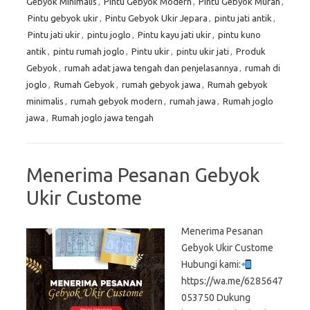
Gebyok Minimalis
,
Pintu Gebyok Modern
,
Pintu Gebyok Murah
,
Pintu gebyok ukir
,
Pintu Gebyok Ukir Jepara
,
pintu jati antik
,
Pintu jati ukir
,
pintu joglo
,
Pintu kayu jati ukir
,
pintu kuno
antik
,
pintu rumah joglo
,
Pintu ukir
,
pintu ukir jati
,
Produk
Gebyok
,
rumah adat jawa tengah dan penjelasannya
,
rumah di
joglo
,
Rumah Gebyok
,
rumah gebyok jawa
,
Rumah gebyok
minimalis
,
rumah gebyok modern
,
rumah jawa
,
Rumah joglo
jawa
,
Rumah joglo jawa tengah
Menerima Pesanan Gebyok
Ukir Custome
Menerima Pesanan
Gebyok Ukir Custome
Hubungi kami:
https://wa.me/6285647
053750 Dukung