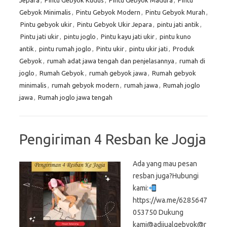
Jepara
,
Pintu Gebyok Kudus
,
Pintu Gebyok Madura
,
Pintu
Gebyok Minimalis
,
Pintu Gebyok Modern
,
Pintu Gebyok Murah
,
Pintu gebyok ukir
,
Pintu Gebyok Ukir Jepara
,
pintu jati antik
,
Pintu jati ukir
,
pintu joglo
,
Pintu kayu jati ukir
,
pintu kuno
antik
,
pintu rumah joglo
,
Pintu ukir
,
pintu ukir jati
,
Produk
Gebyok
,
rumah adat jawa tengah dan penjelasannya
,
rumah di
joglo
,
Rumah Gebyok
,
rumah gebyok jawa
,
Rumah gebyok
minimalis
,
rumah gebyok modern
,
rumah jawa
,
Rumah joglo
jawa
,
Rumah joglo jawa tengah
Pengiriman 4 Resban ke Jogja
Ada yang mau pesan
resban juga?Hubungi
kami:
https://wa.me/6285647
053750 Dukung
kami@adijualgebyok@r