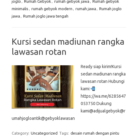
joglo
,
Rumah Gebyok
,
rumah gebyok jawa
,
Rumah gebyok
minimalis
,
rumah gebyok modern
,
rumah jawa
,
Rumah joglo
jawa
,
Rumah joglo jawa tengah
Kursi sedan madiunan rangka
lawasan rotan
Ready siap kirim!Kursi
sedan madiunan rangka
lawasan rotan Hubungi
kami:
https://wa.me/6285647
053750 Dukung
kami@adijualgebyok@r
umahjogloantik@gebyoklawasan
Category:
Uncategorized
Tags:
desain rumah dengan pintu