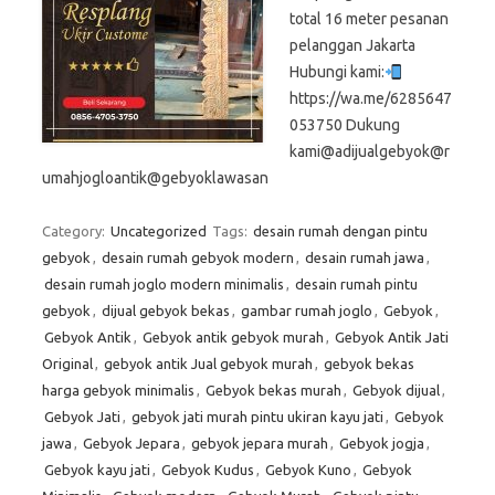
total 16 meter pesanan
pelanggan Jakarta
Hubungi kami:
https://wa.me/6285647
053750 Dukung
kami@adijualgebyok@r
umahjogloantik@gebyoklawasan
Category:
Uncategorized
Tags:
desain rumah dengan pintu
gebyok
,
desain rumah gebyok modern
,
desain rumah jawa
,
desain rumah joglo modern minimalis
,
desain rumah pintu
gebyok
,
dijual gebyok bekas
,
gambar rumah joglo
,
Gebyok
,
Gebyok Antik
,
Gebyok antik gebyok murah
,
Gebyok Antik Jati
Original
,
gebyok antik Jual gebyok murah
,
gebyok bekas
harga gebyok minimalis
,
Gebyok bekas murah
,
Gebyok dijual
,
Gebyok Jati
,
gebyok jati murah pintu ukiran kayu jati
,
Gebyok
jawa
,
Gebyok Jepara
,
gebyok jepara murah
,
Gebyok jogja
,
Gebyok kayu jati
,
Gebyok Kudus
,
Gebyok Kuno
,
Gebyok