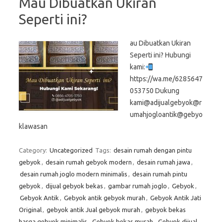
Mau Dibuatkan Ukiran
Seperti ini?
au Dibuatkan Ukiran
Seperti ini? Hubungi
kami:
https://wa.me/6285647
053750 Dukung
kami@adijualgebyok@r
umahjogloantik@gebyo
klawasan
Category:
Uncategorized
Tags:
desain rumah dengan pintu
gebyok
,
desain rumah gebyok modern
,
desain rumah jawa
,
desain rumah joglo modern minimalis
,
desain rumah pintu
gebyok
,
dijual gebyok bekas
,
gambar rumah joglo
,
Gebyok
,
Gebyok Antik
,
Gebyok antik gebyok murah
,
Gebyok Antik Jati
Original
,
gebyok antik Jual gebyok murah
,
gebyok bekas
harga gebyok minimalis
,
Gebyok bekas murah
,
Gebyok dijual
,