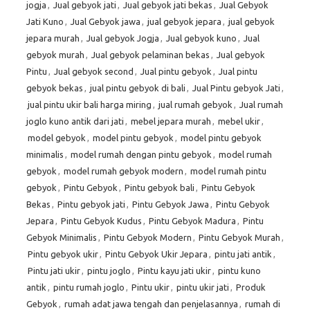
jogja
,
Jual gebyok jati
,
Jual gebyok jati bekas
,
Jual Gebyok
Jati Kuno
,
Jual Gebyok jawa
,
jual gebyok jepara
,
jual gebyok
jepara murah
,
Jual gebyok Jogja
,
Jual gebyok kuno
,
Jual
gebyok murah
,
Jual gebyok pelaminan bekas
,
Jual gebyok
Pintu
,
Jual gebyok second
,
Jual pintu gebyok
,
Jual pintu
gebyok bekas
,
jual pintu gebyok di bali
,
Jual Pintu gebyok Jati
,
jual pintu ukir bali harga miring
,
jual rumah gebyok
,
Jual rumah
joglo kuno antik dari jati
,
mebel jepara murah
,
mebel ukir
,
model gebyok
,
model pintu gebyok
,
model pintu gebyok
minimalis
,
model rumah dengan pintu gebyok
,
model rumah
gebyok
,
model rumah gebyok modern
,
model rumah pintu
gebyok
,
Pintu Gebyok
,
Pintu gebyok bali
,
Pintu Gebyok
Bekas
,
Pintu gebyok jati
,
Pintu Gebyok Jawa
,
Pintu Gebyok
Jepara
,
Pintu Gebyok Kudus
,
Pintu Gebyok Madura
,
Pintu
Gebyok Minimalis
,
Pintu Gebyok Modern
,
Pintu Gebyok Murah
,
Pintu gebyok ukir
,
Pintu Gebyok Ukir Jepara
,
pintu jati antik
,
Pintu jati ukir
,
pintu joglo
,
Pintu kayu jati ukir
,
pintu kuno
antik
,
pintu rumah joglo
,
Pintu ukir
,
pintu ukir jati
,
Produk
Gebyok
,
rumah adat jawa tengah dan penjelasannya
,
rumah di