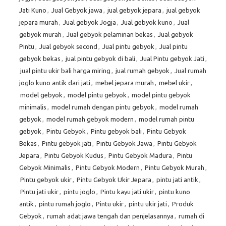
Jati Kuno
,
Jual Gebyok jawa
,
jual gebyok jepara
,
jual gebyok
jepara murah
,
Jual gebyok Jogja
,
Jual gebyok kuno
,
Jual
gebyok murah
,
Jual gebyok pelaminan bekas
,
Jual gebyok
Pintu
,
Jual gebyok second
,
Jual pintu gebyok
,
Jual pintu
gebyok bekas
,
jual pintu gebyok di bali
,
Jual Pintu gebyok Jati
,
jual pintu ukir bali harga miring
,
jual rumah gebyok
,
Jual rumah
joglo kuno antik dari jati
,
mebel jepara murah
,
mebel ukir
,
model gebyok
,
model pintu gebyok
,
model pintu gebyok
minimalis
,
model rumah dengan pintu gebyok
,
model rumah
gebyok
,
model rumah gebyok modern
,
model rumah pintu
gebyok
,
Pintu Gebyok
,
Pintu gebyok bali
,
Pintu Gebyok
Bekas
,
Pintu gebyok jati
,
Pintu Gebyok Jawa
,
Pintu Gebyok
Jepara
,
Pintu Gebyok Kudus
,
Pintu Gebyok Madura
,
Pintu
Gebyok Minimalis
,
Pintu Gebyok Modern
,
Pintu Gebyok Murah
,
Pintu gebyok ukir
,
Pintu Gebyok Ukir Jepara
,
pintu jati antik
,
Pintu jati ukir
,
pintu joglo
,
Pintu kayu jati ukir
,
pintu kuno
antik
,
pintu rumah joglo
,
Pintu ukir
,
pintu ukir jati
,
Produk
Gebyok
,
rumah adat jawa tengah dan penjelasannya
,
rumah di