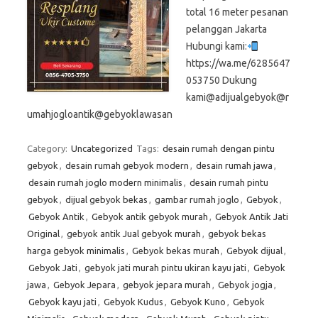
total 16 meter pesanan
pelanggan Jakarta
Hubungi kami:
https://wa.me/6285647
053750 Dukung
kami@adijualgebyok@r
umahjogloantik@gebyoklawasan
Category:
Uncategorized
Tags:
desain rumah dengan pintu
gebyok
,
desain rumah gebyok modern
,
desain rumah jawa
,
desain rumah joglo modern minimalis
,
desain rumah pintu
gebyok
,
dijual gebyok bekas
,
gambar rumah joglo
,
Gebyok
,
Gebyok Antik
,
Gebyok antik gebyok murah
,
Gebyok Antik Jati
Original
,
gebyok antik Jual gebyok murah
,
gebyok bekas
harga gebyok minimalis
,
Gebyok bekas murah
,
Gebyok dijual
,
Gebyok Jati
,
gebyok jati murah pintu ukiran kayu jati
,
Gebyok
jawa
,
Gebyok Jepara
,
gebyok jepara murah
,
Gebyok jogja
,
Gebyok kayu jati
,
Gebyok Kudus
,
Gebyok Kuno
,
Gebyok