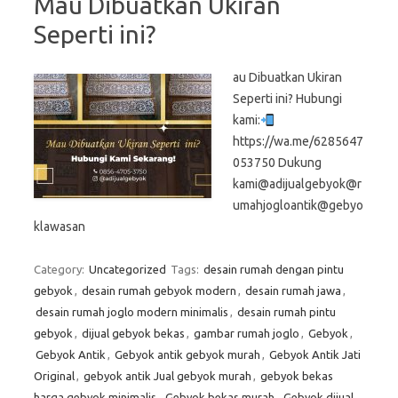
Mau Dibuatkan Ukiran
Seperti ini?
au Dibuatkan Ukiran
Seperti ini? Hubungi
kami:
https://wa.me/6285647
053750 Dukung
kami@adijualgebyok@r
umahjogloantik@gebyo
klawasan
Category:
Uncategorized
Tags:
desain rumah dengan pintu
gebyok
,
desain rumah gebyok modern
,
desain rumah jawa
,
desain rumah joglo modern minimalis
,
desain rumah pintu
gebyok
,
dijual gebyok bekas
,
gambar rumah joglo
,
Gebyok
,
Gebyok Antik
,
Gebyok antik gebyok murah
,
Gebyok Antik Jati
Original
,
gebyok antik Jual gebyok murah
,
gebyok bekas
harga gebyok minimalis
,
Gebyok bekas murah
,
Gebyok dijual
,