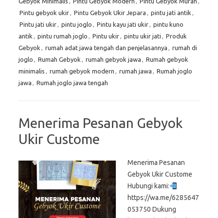
Gebyok Minimalis
,
Pintu Gebyok Modern
,
Pintu Gebyok Murah
,
Pintu gebyok ukir
,
Pintu Gebyok Ukir Jepara
,
pintu jati antik
,
Pintu jati ukir
,
pintu joglo
,
Pintu kayu jati ukir
,
pintu kuno
antik
,
pintu rumah joglo
,
Pintu ukir
,
pintu ukir jati
,
Produk
Gebyok
,
rumah adat jawa tengah dan penjelasannya
,
rumah di
joglo
,
Rumah Gebyok
,
rumah gebyok jawa
,
Rumah gebyok
minimalis
,
rumah gebyok modern
,
rumah jawa
,
Rumah joglo
jawa
,
Rumah joglo jawa tengah
Menerima Pesanan Gebyok
Ukir Custome
Menerima Pesanan
Gebyok Ukir Custome
Hubungi kami:
https://wa.me/6285647
053750 Dukung