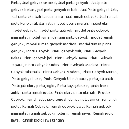
Pintu
,
Jual gebyok second
,
Jual pintu gebyok
,
Jual pintu
gebyok bekas
,
jual pintu gebyok di bali
,
Jual Pintu gebyok Jati
,
jual pintu ukir bali harga miring
,
jual rumah gebyok
,
Jual rumah
joglo kuno antik dari jati
,
mebel jepara murah
,
mebel ukir
,
model gebyok
,
model pintu gebyok
,
model pintu gebyok
minimalis
,
model rumah dengan pintu gebyok
,
model rumah
gebyok
,
model rumah gebyok modern
,
model rumah pintu
gebyok
,
Pintu Gebyok
,
Pintu gebyok bali
,
Pintu Gebyok
Bekas
,
Pintu gebyok jati
,
Pintu Gebyok Jawa
,
Pintu Gebyok
Jepara
,
Pintu Gebyok Kudus
,
Pintu Gebyok Madura
,
Pintu
Gebyok Minimalis
,
Pintu Gebyok Modern
,
Pintu Gebyok Murah
,
Pintu gebyok ukir
,
Pintu Gebyok Ukir Jepara
,
pintu jati antik
,
Pintu jati ukir
,
pintu joglo
,
Pintu kayu jati ukir
,
pintu kuno
antik
,
pintu rumah joglo
,
Pintu ukir
,
pintu ukir jati
,
Produk
Gebyok
,
rumah adat jawa tengah dan penjelasannya
,
rumah di
joglo
,
Rumah Gebyok
,
rumah gebyok jawa
,
Rumah gebyok
minimalis
,
rumah gebyok modern
,
rumah jawa
,
Rumah joglo
jawa
,
Rumah joglo jawa tengah