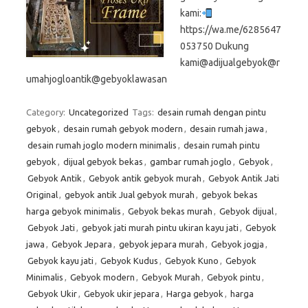
kami:
https://wa.me/6285647
053750 Dukung
kami@adijualgebyok@r
umahjogloantik@gebyoklawasan
Category:
Uncategorized
Tags:
desain rumah dengan pintu
gebyok
,
desain rumah gebyok modern
,
desain rumah jawa
,
desain rumah joglo modern minimalis
,
desain rumah pintu
gebyok
,
dijual gebyok bekas
,
gambar rumah joglo
,
Gebyok
,
Gebyok Antik
,
Gebyok antik gebyok murah
,
Gebyok Antik Jati
Original
,
gebyok antik Jual gebyok murah
,
gebyok bekas
harga gebyok minimalis
,
Gebyok bekas murah
,
Gebyok dijual
,
Gebyok Jati
,
gebyok jati murah pintu ukiran kayu jati
,
Gebyok
jawa
,
Gebyok Jepara
,
gebyok jepara murah
,
Gebyok jogja
,
Gebyok kayu jati
,
Gebyok Kudus
,
Gebyok Kuno
,
Gebyok
Minimalis
,
Gebyok modern
,
Gebyok Murah
,
Gebyok pintu
,
Gebyok Ukir
,
Gebyok ukir jepara
,
Harga gebyok
,
harga