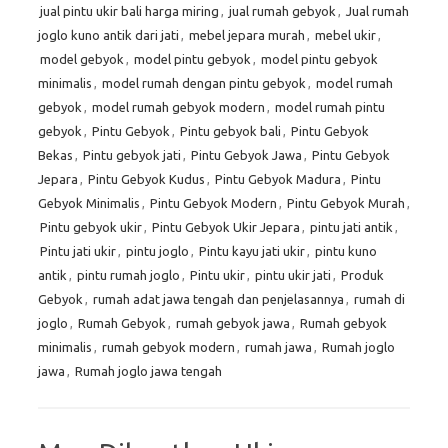
jual pintu ukir bali harga miring
,
jual rumah gebyok
,
Jual rumah
joglo kuno antik dari jati
,
mebel jepara murah
,
mebel ukir
,
model gebyok
,
model pintu gebyok
,
model pintu gebyok
minimalis
,
model rumah dengan pintu gebyok
,
model rumah
gebyok
,
model rumah gebyok modern
,
model rumah pintu
gebyok
,
Pintu Gebyok
,
Pintu gebyok bali
,
Pintu Gebyok
Bekas
,
Pintu gebyok jati
,
Pintu Gebyok Jawa
,
Pintu Gebyok
Jepara
,
Pintu Gebyok Kudus
,
Pintu Gebyok Madura
,
Pintu
Gebyok Minimalis
,
Pintu Gebyok Modern
,
Pintu Gebyok Murah
,
Pintu gebyok ukir
,
Pintu Gebyok Ukir Jepara
,
pintu jati antik
,
Pintu jati ukir
,
pintu joglo
,
Pintu kayu jati ukir
,
pintu kuno
antik
,
pintu rumah joglo
,
Pintu ukir
,
pintu ukir jati
,
Produk
Gebyok
,
rumah adat jawa tengah dan penjelasannya
,
rumah di
joglo
,
Rumah Gebyok
,
rumah gebyok jawa
,
Rumah gebyok
minimalis
,
rumah gebyok modern
,
rumah jawa
,
Rumah joglo
jawa
,
Rumah joglo jawa tengah