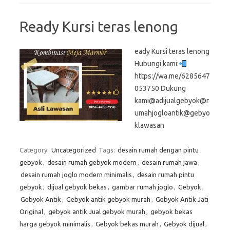
Ready Kursi teras lenong
eady Kursi teras lenong
Hubungi kami:
https://wa.me/6285647
053750 Dukung
kami@adijualgebyok@r
umahjogloantik@gebyo
klawasan
Category:
Uncategorized
Tags:
desain rumah dengan pintu
gebyok
,
desain rumah gebyok modern
,
desain rumah jawa
,
desain rumah joglo modern minimalis
,
desain rumah pintu
gebyok
,
dijual gebyok bekas
,
gambar rumah joglo
,
Gebyok
,
Gebyok Antik
,
Gebyok antik gebyok murah
,
Gebyok Antik Jati
Original
,
gebyok antik Jual gebyok murah
,
gebyok bekas
harga gebyok minimalis
,
Gebyok bekas murah
,
Gebyok dijual
,