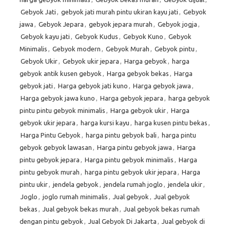
Gebyok Jati
,
gebyok jati murah pintu ukiran kayu jati
,
Gebyok
jawa
,
Gebyok Jepara
,
gebyok jepara murah
,
Gebyok jogja
,
Gebyok kayu jati
,
Gebyok Kudus
,
Gebyok Kuno
,
Gebyok
Minimalis
,
Gebyok modern
,
Gebyok Murah
,
Gebyok pintu
,
Gebyok Ukir
,
Gebyok ukir jepara
,
Harga gebyok
,
harga
gebyok antik kusen gebyok
,
Harga gebyok bekas
,
Harga
gebyok jati
,
Harga gebyok jati kuno
,
Harga gebyok jawa
,
Harga gebyok jawa kuno
,
Harga gebyok jepara
,
harga gebyok
pintu pintu gebyok minimalis
,
Harga gebyok ukir
,
Harga
gebyok ukir jepara
,
harga kursi kayu
,
harga kusen pintu bekas
,
Harga Pintu Gebyok
,
harga pintu gebyok bali
,
harga pintu
gebyok gebyok lawasan
,
Harga pintu gebyok jawa
,
Harga
pintu gebyok jepara
,
Harga pintu gebyok minimalis
,
Harga
pintu gebyok murah
,
harga pintu gebyok ukir jepara
,
Harga
pintu ukir
,
jendela gebyok
,
jendela rumah joglo
,
jendela ukir
,
Joglo
,
joglo rumah minimalis
,
Jual gebyok
,
Jual gebyok
bekas
,
Jual gebyok bekas murah
,
Jual gebyok bekas rumah
dengan pintu gebyok
,
Jual Gebyok Di Jakarta
,
Jual gebyok di