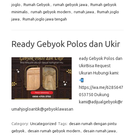
joglo
,
Rumah Gebyok
,
rumah gebyok jawa
,
Rumah gebyok
minimalis
,
rumah gebyok modern
,
rumah jawa
,
Rumah joglo
jawa
,
Rumah joglo jawa tengah
Ready Gebyok Polos dan Ukir
eady Gebyok Polos dan
UkirBisa Request
Ukuran Hubungi kami:
https://wa.me/6285647
053750 Dukung
kami@adijualgebyok@r
umahjogloantik@gebyoklawasan
Category:
Uncategorized
Tags:
desain rumah dengan pintu
gebyok
,
desain rumah gebyok modern
,
desain rumah jawa
,