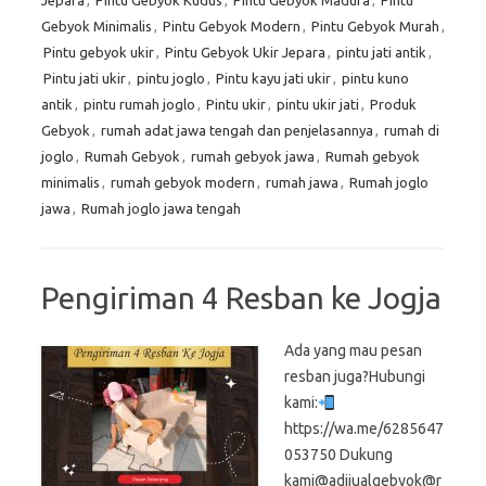
Jepara
,
Pintu Gebyok Kudus
,
Pintu Gebyok Madura
,
Pintu
Gebyok Minimalis
,
Pintu Gebyok Modern
,
Pintu Gebyok Murah
,
Pintu gebyok ukir
,
Pintu Gebyok Ukir Jepara
,
pintu jati antik
,
Pintu jati ukir
,
pintu joglo
,
Pintu kayu jati ukir
,
pintu kuno
antik
,
pintu rumah joglo
,
Pintu ukir
,
pintu ukir jati
,
Produk
Gebyok
,
rumah adat jawa tengah dan penjelasannya
,
rumah di
joglo
,
Rumah Gebyok
,
rumah gebyok jawa
,
Rumah gebyok
minimalis
,
rumah gebyok modern
,
rumah jawa
,
Rumah joglo
jawa
,
Rumah joglo jawa tengah
Pengiriman 4 Resban ke Jogja
Ada yang mau pesan
resban juga?Hubungi
kami:
https://wa.me/6285647
053750 Dukung
kami@adijualgebyok@r