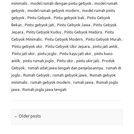
minimalis
,
model rumah dengan pintu gebyok
,
model rumah
gebyok
,
model rumah gebyok modern
,
model rumah pintu
gebyok
,
Pintu Gebyok
,
Pintu gebyok bali
,
Pintu Gebyok
Bekas
,
Pintu gebyok jati
,
Pintu Gebyok Jawa
,
Pintu Gebyok
Jepara
,
Pintu Gebyok Kudus
,
Pintu Gebyok Madura
,
Pintu
Gebyok Minimalis
,
Pintu Gebyok Modern
,
Pintu Gebyok Murah
,
Pintu gebyok ukir
,
Pintu Gebyok Ukir Jepara
,
pintu jati antik
,
Pintu jati ukir
,
pintu joglo
,
Pintu kayu jati ukir
,
pintu kuno
antik
,
pintu rumah joglo
,
Pintu ukir
,
pintu ukir jati
,
Produk
Gebyok
,
rumah adat jawa tengah dan penjelasannya
,
rumah di
joglo
,
Rumah Gebyok
,
rumah gebyok jawa
,
Rumah gebyok
minimalis
,
rumah gebyok modern
,
rumah jawa
,
Rumah joglo
jawa
,
Rumah joglo jawa tengah
Post navigation
←
Older posts