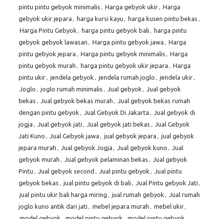
pintu pintu gebyok minimalis
,
Harga gebyok ukir
,
Harga
gebyok ukir jepara
,
harga kursi kayu
,
harga kusen pintu bekas
,
Harga Pintu Gebyok
,
harga pintu gebyok bali
,
harga pintu
gebyok gebyok lawasan
,
Harga pintu gebyok jawa
,
Harga
pintu gebyok jepara
,
Harga pintu gebyok minimalis
,
Harga
pintu gebyok murah
,
harga pintu gebyok ukir jepara
,
Harga
pintu ukir
,
jendela gebyok
,
jendela rumah joglo
,
jendela ukir
,
Joglo
,
joglo rumah minimalis
,
Jual gebyok
,
Jual gebyok
bekas
,
Jual gebyok bekas murah
,
Jual gebyok bekas rumah
dengan pintu gebyok
,
Jual Gebyok Di Jakarta
,
Jual gebyok di
jogja
,
Jual gebyok jati
,
Jual gebyok jati bekas
,
Jual Gebyok
Jati Kuno
,
Jual Gebyok jawa
,
jual gebyok jepara
,
jual gebyok
jepara murah
,
Jual gebyok Jogja
,
Jual gebyok kuno
,
Jual
gebyok murah
,
Jual gebyok pelaminan bekas
,
Jual gebyok
Pintu
,
Jual gebyok second
,
Jual pintu gebyok
,
Jual pintu
gebyok bekas
,
jual pintu gebyok di bali
,
Jual Pintu gebyok Jati
,
jual pintu ukir bali harga miring
,
jual rumah gebyok
,
Jual rumah
joglo kuno antik dari jati
,
mebel jepara murah
,
mebel ukir
,
model gebyok
,
model pintu gebyok
,
model pintu gebyok