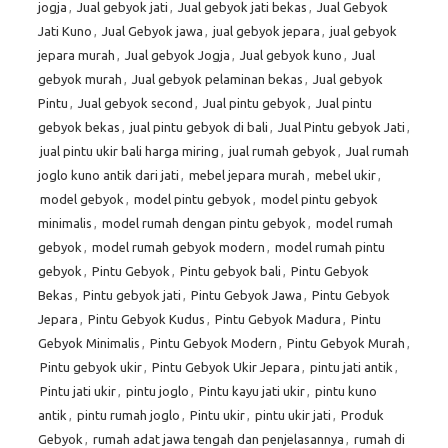
jogja
,
Jual gebyok jati
,
Jual gebyok jati bekas
,
Jual Gebyok
Jati Kuno
,
Jual Gebyok jawa
,
jual gebyok jepara
,
jual gebyok
jepara murah
,
Jual gebyok Jogja
,
Jual gebyok kuno
,
Jual
gebyok murah
,
Jual gebyok pelaminan bekas
,
Jual gebyok
Pintu
,
Jual gebyok second
,
Jual pintu gebyok
,
Jual pintu
gebyok bekas
,
jual pintu gebyok di bali
,
Jual Pintu gebyok Jati
,
jual pintu ukir bali harga miring
,
jual rumah gebyok
,
Jual rumah
joglo kuno antik dari jati
,
mebel jepara murah
,
mebel ukir
,
model gebyok
,
model pintu gebyok
,
model pintu gebyok
minimalis
,
model rumah dengan pintu gebyok
,
model rumah
gebyok
,
model rumah gebyok modern
,
model rumah pintu
gebyok
,
Pintu Gebyok
,
Pintu gebyok bali
,
Pintu Gebyok
Bekas
,
Pintu gebyok jati
,
Pintu Gebyok Jawa
,
Pintu Gebyok
Jepara
,
Pintu Gebyok Kudus
,
Pintu Gebyok Madura
,
Pintu
Gebyok Minimalis
,
Pintu Gebyok Modern
,
Pintu Gebyok Murah
,
Pintu gebyok ukir
,
Pintu Gebyok Ukir Jepara
,
pintu jati antik
,
Pintu jati ukir
,
pintu joglo
,
Pintu kayu jati ukir
,
pintu kuno
antik
,
pintu rumah joglo
,
Pintu ukir
,
pintu ukir jati
,
Produk
Gebyok
,
rumah adat jawa tengah dan penjelasannya
,
rumah di