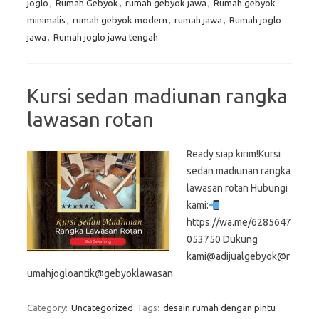
joglo
,
Rumah Gebyok
,
rumah gebyok jawa
,
Rumah gebyok
minimalis
,
rumah gebyok modern
,
rumah jawa
,
Rumah joglo
jawa
,
Rumah joglo jawa tengah
Kursi sedan madiunan rangka
lawasan rotan
Ready siap kirim!Kursi
sedan madiunan rangka
lawasan rotan Hubungi
kami:
https://wa.me/6285647
053750 Dukung
kami@adijualgebyok@r
umahjogloantik@gebyoklawasan
Category:
Uncategorized
Tags:
desain rumah dengan pintu