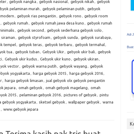
eter
,
gebyok nangka
,
gebyok nasional
,
gebyok nikah
,
gebyok
byok pelaminan murah
,
gebyok pelaminan putih
,
gebyok
h modern
,
gebyok rias pengantin
,
gebyok rono
,
gebyok room
,
gebyok rumah
,
gebyok rumah jawa desa kuno
,
gebyok rumah
inimalis
,
gebyok second
,
gebyok sederhana gebyok solo
,
Adi 
 siraman
,
gebyok styrofoam
,
gebyok sunda
,
gebyok surabaya
,
k tempel
,
gebyok teras
,
gebyok terbaru
,
gebyok termahal
,
Buat
yok tua
,
gebyok tuban
,
Gebyok Ukir
,
gebyok ukir bali
,
gebyok
ti
,
Gebyok ukir kudus
,
Gebyok ukir kuno
,
gebyok ukiran
,
yok vector
,
gebyok warna putih
,
gebyok wayang
,
gebyok
ebyok yogyakarta
,
harga gebyok 2015
,
harga gebyok 2016
,
r
,
harga gebyok limasan
,
jual gebyok olx gebyok pengantin
ok jepara
,
omah gebyok
,
omah gebyok magelang
,
omah
byok 2015
,
pelaminan gebyok 2016
,
pictures of gebyok
,
pintu
a gebyok yogyakarta
,
sketsel gebyok
,
wallpaper gebyok
,
warna
m
,
www.gebyok jepara
K
 Terima kasih pak tris buat