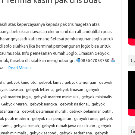
kasih atas kepercayaanya kepada pak tris magetan atas
anya beli ukiran lawasan ukir orisinil dan alhamdulillah puas
barangnya jadi ikut senang Selesai pembangunan joglo untuk
di solo silahkan jika berminat pembangunan joglo bisa untuk
atau musola. Info pemesanan Rumah Joglo, Limasan,Gebyok,
C
antik, Gasebo dll silahkan menghubungi :
085647053750
awa…
Read More »
fi
,
gebyok kuno olx
,
gebyok lama
,
gebyok lamongan
,
gebyok
byok lawasan
,
gebyok letter u
,
gebyok limasan
,
gebyok
yok manten jogja
,
gebyok manten minimalis
,
gebyok minimalis
,
Gebyok Murah
,
gebyok nangka
,
gebyok nasional
,
gebyok
atangaring
,
gebyok pelaminan murah
,
gebyok pelaminan putih
,
ok putih modern
,
gebyok rias pengantin
,
gebyok rono
,
gebyok
g tamu
,
gebyok rumah
,
gebyok rumah jawa desa kuno
,
gebyok
G
umah minimalis
,
gebyok second
,
gebyok sederhana
,
gebyok