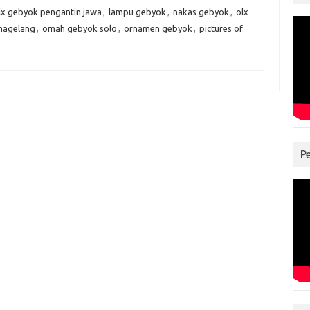
lx gebyok pengantin jawa
,
lampu gebyok
,
nakas gebyok
,
olx
magelang
,
omah gebyok solo
,
ornamen gebyok
,
pictures of
P