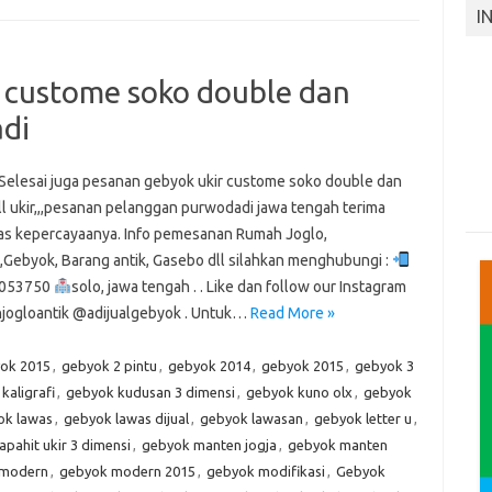
I
 custome soko double dan
adi
i juga pesanan gebyok ukir custome soko double dan
ll ukir,,,pesanan pelanggan purwodadi jawa tengah terima
tas kepercayaanya. Info pemesanan Rumah Joglo,
,Gebyok, Barang antik, Gasebo dll silahkan menghubungi :
053750
solo, jawa tengah . . Like dan follow our Instagram
ogloantik @adijualgebyok . Untuk…
Read More »
yok 2015
,
gebyok 2 pintu
,
gebyok 2014
,
gebyok 2015
,
gebyok 3
kaligrafi
,
gebyok kudusan 3 dimensi
,
gebyok kuno olx
,
gebyok
ok lawas
,
gebyok lawas dijual
,
gebyok lawasan
,
gebyok letter u
,
pahit ukir 3 dimensi
,
gebyok manten jogja
,
gebyok manten
 modern
,
gebyok modern 2015
,
gebyok modifikasi
,
Gebyok