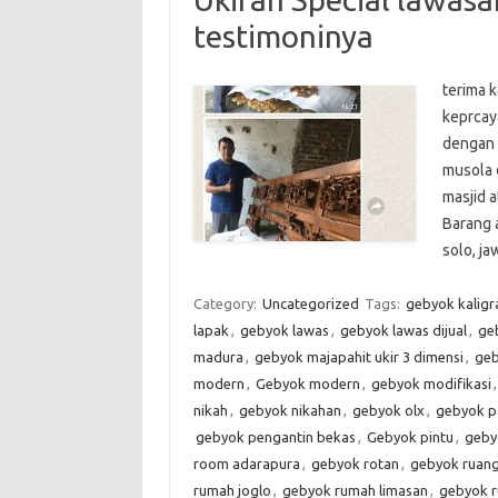
testimoninya
terima 
keprcaya
dengan 
musola 
masjid 
Barang 
solo, j
Category:
Uncategorized
Tags:
gebyok kaligra
lapak
,
gebyok lawas
,
gebyok lawas dijual
,
ge
madura
,
gebyok majapahit ukir 3 dimensi
,
geb
modern
,
Gebyok modern
,
gebyok modifikasi
nikah
,
gebyok nikahan
,
gebyok olx
,
gebyok p
gebyok pengantin bekas
,
Gebyok pintu
,
geby
room adarapura
,
gebyok rotan
,
gebyok ruan
rumah joglo
,
gebyok rumah limasan
,
gebyok r