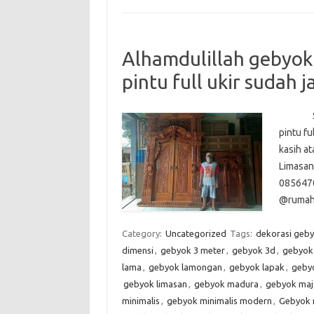
Alhamdulillah gebyok
pintu full ukir sudah j
Selesa
pintu fu
kasih a
Limasan
085647
@rumahj
Category:
Uncategorized
Tags:
dekorasi geb
dimensi
,
gebyok 3 meter
,
gebyok 3d
,
gebyok 
lama
,
gebyok lamongan
,
gebyok lapak
,
geby
gebyok limasan
,
gebyok madura
,
gebyok maja
minimalis
,
gebyok minimalis modern
,
Gebyok