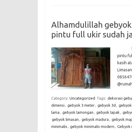
Alhamdulillah gebyok
pintu full ukir sudah j
Selesa
pintu fu
kasih a
Limasan
085647
@rumahj
Category:
Uncategorized
Tags:
dekorasi geb
dimensi
,
gebyok 3 meter
,
gebyok 3d
,
gebyok 
lama
,
gebyok lamongan
,
gebyok lapak
,
geby
gebyok limasan
,
gebyok madura
,
gebyok maja
minimalis
,
gebyok minimalis modern
,
Gebyok