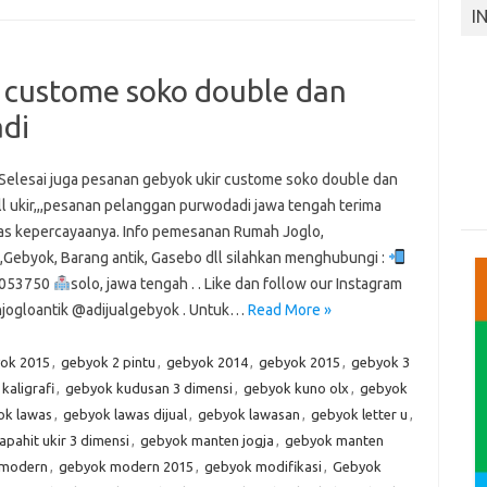
I
 custome soko double dan
adi
i juga pesanan gebyok ukir custome soko double dan
ll ukir,,,pesanan pelanggan purwodadi jawa tengah terima
tas kepercayaanya. Info pemesanan Rumah Joglo,
,Gebyok, Barang antik, Gasebo dll silahkan menghubungi :
053750
solo, jawa tengah . . Like dan follow our Instagram
ogloantik @adijualgebyok . Untuk…
Read More »
yok 2015
,
gebyok 2 pintu
,
gebyok 2014
,
gebyok 2015
,
gebyok 3
kaligrafi
,
gebyok kudusan 3 dimensi
,
gebyok kuno olx
,
gebyok
ok lawas
,
gebyok lawas dijual
,
gebyok lawasan
,
gebyok letter u
,
pahit ukir 3 dimensi
,
gebyok manten jogja
,
gebyok manten
 modern
,
gebyok modern 2015
,
gebyok modifikasi
,
Gebyok