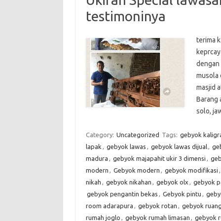
testimoninya
terima 
keprcaya
dengan 
musola 
masjid 
Barang 
solo, j
Category:
Uncategorized
Tags:
gebyok kaligra
lapak
,
gebyok lawas
,
gebyok lawas dijual
,
ge
madura
,
gebyok majapahit ukir 3 dimensi
,
geb
modern
,
Gebyok modern
,
gebyok modifikasi
nikah
,
gebyok nikahan
,
gebyok olx
,
gebyok p
gebyok pengantin bekas
,
Gebyok pintu
,
geby
room adarapura
,
gebyok rotan
,
gebyok ruan
rumah joglo
,
gebyok rumah limasan
,
gebyok r