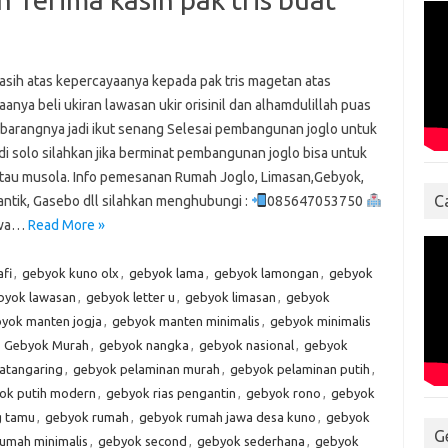
kasih atas kepercayaanya kepada pak tris magetan atas
anya beli ukiran lawasan ukir orisinil dan alhamdulillah puas
barangnya jadi ikut senang Selesai pembangunan joglo untuk
di solo silahkan jika berminat pembangunan joglo bisa untuk
atau musola. Info pemesanan Rumah Joglo, Limasan,Gebyok,
C
antik, Gasebo dll silahkan menghubungi :
085647053750
awa…
Read More »
fi
,
gebyok kuno olx
,
gebyok lama
,
gebyok lamongan
,
gebyok
byok lawasan
,
gebyok letter u
,
gebyok limasan
,
gebyok
yok manten jogja
,
gebyok manten minimalis
,
gebyok minimalis
,
Gebyok Murah
,
gebyok nangka
,
gebyok nasional
,
gebyok
atangaring
,
gebyok pelaminan murah
,
gebyok pelaminan putih
,
ok putih modern
,
gebyok rias pengantin
,
gebyok rono
,
gebyok
g tamu
,
gebyok rumah
,
gebyok rumah jawa desa kuno
,
gebyok
G
umah minimalis
,
gebyok second
,
gebyok sederhana
,
gebyok