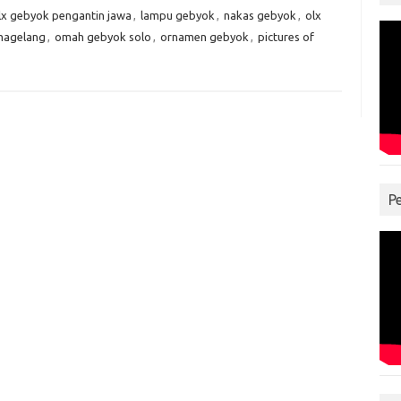
lx gebyok pengantin jawa
,
lampu gebyok
,
nakas gebyok
,
olx
magelang
,
omah gebyok solo
,
ornamen gebyok
,
pictures of
P