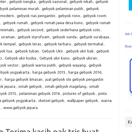
eter
,
gebyok nangka
,
gebyok nasional
,
gebyok nikah
,
gebyok
byok pelaminan murah
,
gebyok pelaminan putih
,
gebyok
h modern
,
gebyok rias pengantin
,
gebyok rono
,
gebyok room
,
gebyok rumah
,
gebyok rumah jawa desa kuno
,
gebyok rumah
inimalis
,
gebyok second
,
gebyok sederhana gebyok solo
,
Adi 
 siraman
,
gebyok styrofoam
,
gebyok sunda
,
gebyok surabaya
,
k tempel
,
gebyok teras
,
gebyok terbaru
,
gebyok termahal
,
Buat
yok tua
,
gebyok tuban
,
Gebyok Ukir
,
gebyok ukir bali
,
gebyok
ti
,
Gebyok ukir kudus
,
Gebyok ukir kuno
,
gebyok ukiran
,
yok vector
,
gebyok warna putih
,
gebyok wayang
,
gebyok
ebyok yogyakarta
,
harga gebyok 2015
,
harga gebyok 2016
,
r
,
harga gebyok limasan
,
jual gebyok olx gebyok pengantin
ok jepara
,
omah gebyok
,
omah gebyok magelang
,
omah
byok 2015
,
pelaminan gebyok 2016
,
pictures of gebyok
,
pintu
a gebyok yogyakarta
,
sketsel gebyok
,
wallpaper gebyok
,
warna
m
,
www.gebyok jepara
K
 Terima kasih pak tris buat