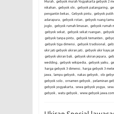
Murah
,
gebyok murah Yogyakarta gebyok 2 m
nikahan
,
gebyok olx
,
gebyok patangaring
,
ge
pengantin bekas
,
Gebyok pintu
,
gebyok puti
adarapura
,
gebyok rotan
,
gebyok ruang tamu
joglo
,
gebyok rumah limasan
,
gebyok rumah m
gebyok sekat
,
gebyok sekat ruangan
,
gebyok
gebyok tanpa pintu
,
gebyok temanten
,
gebyo
gebyok tiga dimensi
,
gebyok tradisional
,
geb
ukir jati gebyok ukiran jati
,
gebyok ukir kayu ja
gebyok ukiran bali
,
gebyok ukiran jepara
,
geb
wedding
,
gebyok wikipedia
,
gebyok yaiku
,
g
harga gebyok 3 dimensi
,
harga gebyok 3 mete
jawa
,
lampu gebyok
,
nakas gebyok
,
olx geby
gebyok solo
,
ornamen gebyok
,
pelaminan ge
gebyok yogyakarta
,
sewa gebyok yogya
,
sew
gebyok
,
watu gebyok
,
www.gebyok jawa.co
Ukiran Special lawasan