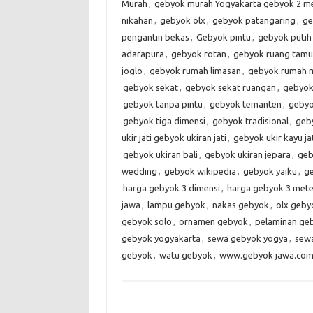
Murah
,
gebyok murah Yogyakarta gebyok 2 m
nikahan
,
gebyok olx
,
gebyok patangaring
,
ge
pengantin bekas
,
Gebyok pintu
,
gebyok puti
adarapura
,
gebyok rotan
,
gebyok ruang tamu
joglo
,
gebyok rumah limasan
,
gebyok rumah m
gebyok sekat
,
gebyok sekat ruangan
,
gebyok
gebyok tanpa pintu
,
gebyok temanten
,
gebyo
gebyok tiga dimensi
,
gebyok tradisional
,
geb
ukir jati gebyok ukiran jati
,
gebyok ukir kayu ja
gebyok ukiran bali
,
gebyok ukiran jepara
,
geb
wedding
,
gebyok wikipedia
,
gebyok yaiku
,
g
harga gebyok 3 dimensi
,
harga gebyok 3 mete
jawa
,
lampu gebyok
,
nakas gebyok
,
olx geby
gebyok solo
,
ornamen gebyok
,
pelaminan ge
gebyok yogyakarta
,
sewa gebyok yogya
,
sew
gebyok
,
watu gebyok
,
www.gebyok jawa.co