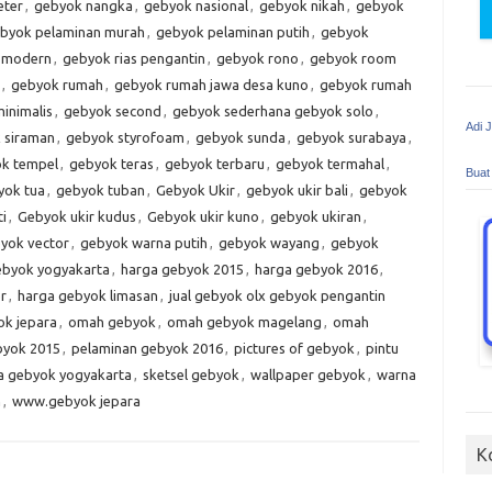
eter
,
gebyok nangka
,
gebyok nasional
,
gebyok nikah
,
gebyok
byok pelaminan murah
,
gebyok pelaminan putih
,
gebyok
h modern
,
gebyok rias pengantin
,
gebyok rono
,
gebyok room
,
gebyok rumah
,
gebyok rumah jawa desa kuno
,
gebyok rumah
inimalis
,
gebyok second
,
gebyok sederhana gebyok solo
,
Adi 
 siraman
,
gebyok styrofoam
,
gebyok sunda
,
gebyok surabaya
,
k tempel
,
gebyok teras
,
gebyok terbaru
,
gebyok termahal
,
Buat
yok tua
,
gebyok tuban
,
Gebyok Ukir
,
gebyok ukir bali
,
gebyok
ti
,
Gebyok ukir kudus
,
Gebyok ukir kuno
,
gebyok ukiran
,
yok vector
,
gebyok warna putih
,
gebyok wayang
,
gebyok
ebyok yogyakarta
,
harga gebyok 2015
,
harga gebyok 2016
,
r
,
harga gebyok limasan
,
jual gebyok olx gebyok pengantin
ok jepara
,
omah gebyok
,
omah gebyok magelang
,
omah
byok 2015
,
pelaminan gebyok 2016
,
pictures of gebyok
,
pintu
a gebyok yogyakarta
,
sketsel gebyok
,
wallpaper gebyok
,
warna
m
,
www.gebyok jepara
K