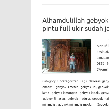
Alhamdulillah gebyok
pintu full ukir sudah j
Selesa
pintu fu
kasih a
Limasan
085647
@rumahj
Category:
Uncategorized
Tags:
dekorasi geb
dimensi
,
gebyok 3 meter
,
gebyok 3d
,
gebyok 
lama
,
gebyok lamongan
,
gebyok lapak
,
geby
gebyok limasan
,
gebyok madura
,
gebyok maja
minimalis
,
gebyok minimalis modern
,
Gebyok