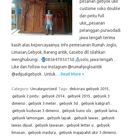
pesanan gebyok ukir
custome soko double
dan pintu full
ukir,,,pesanan
pelanggan purwodadi
jawa tengah terima
kasih atas kepercayaanya. Info pemesanan Rumah Joglo,
Limasan,Gebyok, Barang antik, Gasebo dll silahkan
menghubungi :
085647053750
solo, jawa tengah . .
Like dan follow our Instagram @rumahjogloantik
@adijualgebyok . Untuk…
Read More »
Category:
Uncategorized
Tags:
dekorasi gebyok 2015
,
gebyok 2 pintu
,
gebyok 2014
,
gebyok 2015
,
gebyok 3
dimensi
,
gebyok 3 meter
,
gebyok 3d
,
gebyok kaligrafi
,
gebyok kudusan 3 dimensi
,
gebyok kuno olx
,
gebyok lama
,
gebyok lamongan
,
gebyok lapak
,
gebyok lawas
,
gebyok
lawas dijual
,
gebyok lawasan
,
gebyok letter u
,
gebyok
limasan
,
gebyok madura
,
gebyok majapahit ukir 3 dimensi
,