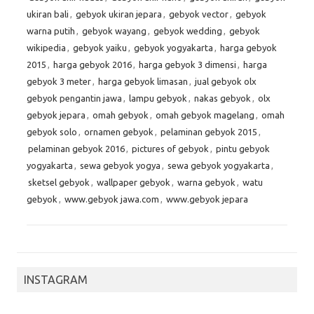
ukiran bali
,
gebyok ukiran jepara
,
gebyok vector
,
gebyok
warna putih
,
gebyok wayang
,
gebyok wedding
,
gebyok
wikipedia
,
gebyok yaiku
,
gebyok yogyakarta
,
harga gebyok
2015
,
harga gebyok 2016
,
harga gebyok 3 dimensi
,
harga
gebyok 3 meter
,
harga gebyok limasan
,
jual gebyok olx
gebyok pengantin jawa
,
lampu gebyok
,
nakas gebyok
,
olx
gebyok jepara
,
omah gebyok
,
omah gebyok magelang
,
omah
gebyok solo
,
ornamen gebyok
,
pelaminan gebyok 2015
,
pelaminan gebyok 2016
,
pictures of gebyok
,
pintu gebyok
yogyakarta
,
sewa gebyok yogya
,
sewa gebyok yogyakarta
,
sketsel gebyok
,
wallpaper gebyok
,
warna gebyok
,
watu
gebyok
,
www.gebyok jawa.com
,
www.gebyok jepara
INSTAGRAM