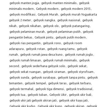
gebyok manten jogja
,
gebyok manten minimalis
,
gebyok
minimalis modern
,
Gebyok modern
,
gebyok modern 2015
,
gebyok modifikasi
,
Gebyok Murah
,
gebyok murah Yogyakarta
gebyok 2 meter
,
gebyok nangka
,
gebyok nasional
,
gebyok
nikah
,
gebyok nikahan
,
gebyok olx
,
gebyok patangaring
,
gebyok pelaminan murah
,
gebyok pelaminan putih
,
gebyok
pengantin bekas
,
Gebyok pintu
,
gebyok putih modern
,
gebyok rias pengantin
,
gebyok rono
,
gebyok room
adarapura
,
gebyok rotan
,
gebyok ruang tamu
,
gebyok
rumah
,
gebyok rumah jawa desa kuno
,
gebyok rumah joglo
,
gebyok rumah limasan
,
gebyok rumah minimalis
,
gebyok
second
,
gebyok sederhana gebyok solo
,
gebyok sekat
,
gebyok sekat ruangan
,
gebyok siraman
,
gebyok styrofoam
,
gebyok sunda
,
gebyok surabaya
,
gebyok tanpa pintu
,
gebyok
temanten
,
gebyok tempel
,
gebyok teras
,
gebyok terbaru
,
gebyok termahal
,
gebyok tiga dimensi
,
gebyok tradisional
,
gebyok tua
,
gebyok tuban
,
Gebyok Ukir
,
gebyok ukir bali
,
gebyok ukir jati gebyok ukiran jati
,
gebyok ukir kayu jati
,
Gebyok ukir kudus
,
Gebyok ukir kuno
,
gebyok ukiran
,
gebyok