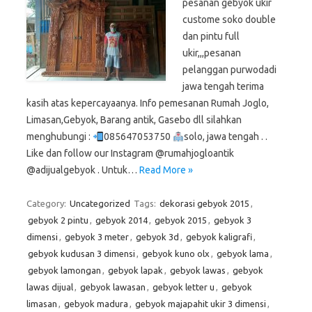
pesanan gebyok ukir
custome soko double
dan pintu full
ukir,,,pesanan
pelanggan purwodadi
jawa tengah terima
kasih atas kepercayaanya. Info pemesanan Rumah Joglo,
Limasan,Gebyok, Barang antik, Gasebo dll silahkan
menghubungi :
085647053750
solo, jawa tengah . .
Like dan follow our Instagram @rumahjogloantik
@adijualgebyok . Untuk…
Read More »
Category:
Uncategorized
Tags:
dekorasi gebyok 2015
,
gebyok 2 pintu
,
gebyok 2014
,
gebyok 2015
,
gebyok 3
dimensi
,
gebyok 3 meter
,
gebyok 3d
,
gebyok kaligrafi
,
gebyok kudusan 3 dimensi
,
gebyok kuno olx
,
gebyok lama
,
gebyok lamongan
,
gebyok lapak
,
gebyok lawas
,
gebyok
lawas dijual
,
gebyok lawasan
,
gebyok letter u
,
gebyok
limasan
,
gebyok madura
,
gebyok majapahit ukir 3 dimensi
,