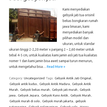
Kami menyediakan
gebyok jati tua orisinil
bekas bongkaran rumah
jawa limasan, kami
menyediakan banyak
pilihan model dan
ukuran, untuk standar
ukuran tinggi 2-2,20 meter x panjang 2 – 2,60 meter untuk
tebal 4-5 cm, untuk kualiatas kami jamin asli jati tua kualiatas
nomer 1 dan kami jamin bisa awet sampai turun menurun,
untuk mengetahui bisa…
Read More »
Category:
Uncategorized
Tags:
Gebyok Antik Jati Original
,
Gebyok antik kudus
,
Gebyok Antik Madura
,
Gebyok Antik
Murah
,
Gebyok bekas murah
,
Gebyok jati murah
,
Gebyok
jawa
,
Gebyok Jepara
,
Gebyok Kuno Antik
,
Gebyok Murah
,
Gebyok murah di solo
,
Gebyok murah jakarta
,
gebyok
patangaring
,
Gebyok pelamaninan
,
Gebyok solo
,
Harga