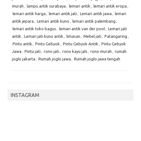
murah
,
lampu antik surabaya
,
lemari antik
,
lemari antik eropa
,
lemari antik harga
,
lemari antik jati
,
Lemari antik jawa
,
lemari
antik jepara
,
Lemari antik kuno
,
lemari antik palembang
,
lemari antik toko bagus
,
lemari antik van der pool
,
Lemari jati
antik
,
Lemari jati kuno antik
,
limasan
,
Mebel jati
,
Patangaring
,
Pintu antik
,
Pintu Gebyok
,
Pintu Gebyok Antik
,
Pintu Gebyok
Jawa
,
Pintu jati
,
rono jati
,
rono kayu jati
,
rono murah
,
rumah
joglo jakarta
,
Rumah joglo jawa
,
Rumah joglo jawa tengah
INSTAGRAM