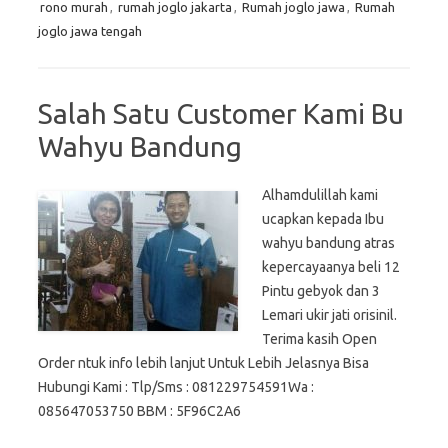
rono murah
,
rumah joglo jakarta
,
Rumah joglo jawa
,
Rumah
joglo jawa tengah
Salah Satu Customer Kami Bu
Wahyu Bandung
Alhamdulillah kami
ucapkan kepada Ibu
wahyu bandung atras
kepercayaanya beli 12
Pintu gebyok dan 3
Lemari ukir jati orisinil.
Terima kasih Open
Order ntuk info lebih lanjut Untuk Lebih Jelasnya Bisa
Hubungi Kami : Tlp/Sms : 081229754591Wa :
085647053750 BBM : 5F96C2A6