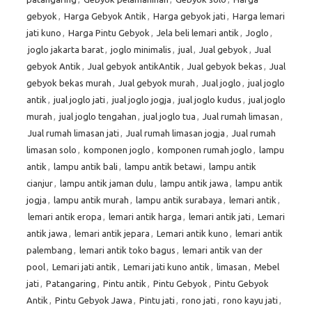
gebyok
,
Harga Gebyok Antik
,
Harga gebyok jati
,
Harga lemari
jati kuno
,
Harga Pintu Gebyok
,
Jela beli lemari antik
,
Joglo
,
joglo jakarta barat
,
joglo minimalis
,
jual
,
Jual gebyok
,
Jual
gebyok Antik
,
Jual gebyok antikAntik
,
Jual gebyok bekas
,
Jual
gebyok bekas murah
,
Jual gebyok murah
,
Jual joglo
,
jual joglo
antik
,
jual joglo jati
,
jual joglo jogja
,
jual joglo kudus
,
jual joglo
murah
,
jual joglo tengahan
,
jual joglo tua
,
Jual rumah limasan
,
Jual rumah limasan jati
,
Jual rumah limasan jogja
,
Jual rumah
limasan solo
,
komponen joglo
,
komponen rumah joglo
,
lampu
antik
,
lampu antik bali
,
lampu antik betawi
,
lampu antik
cianjur
,
lampu antik jaman dulu
,
lampu antik jawa
,
lampu antik
jogja
,
lampu antik murah
,
lampu antik surabaya
,
lemari antik
,
lemari antik eropa
,
lemari antik harga
,
lemari antik jati
,
Lemari
antik jawa
,
lemari antik jepara
,
Lemari antik kuno
,
lemari antik
palembang
,
lemari antik toko bagus
,
lemari antik van der
pool
,
Lemari jati antik
,
Lemari jati kuno antik
,
limasan
,
Mebel
jati
,
Patangaring
,
Pintu antik
,
Pintu Gebyok
,
Pintu Gebyok
Antik
,
Pintu Gebyok Jawa
,
Pintu jati
,
rono jati
,
rono kayu jati
,