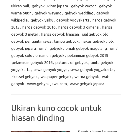
ukiran bali
,
gebyok ukiran jepara
,
gebyok vector
,
gebyok
warna putih
,
gebyok wayang
,
gebyok wedding
,
gebyok
wikipedia
,
gebyok yaiku
,
gebyok yogyakarta
,
harga gebyok
2015
,
harga gebyok 2016
,
harga gebyok 3 dimensi
,
harga
gebyok 3 meter
,
harga gebyok limasan
,
jual gebyok olx
gebyok pengantin jawa
,
lampu gebyok
,
nakas gebyok
,
olx
gebyok jepara
,
omah gebyok
,
omah gebyok magelang
,
omah
gebyok solo
,
ornamen gebyok
,
pelaminan gebyok 2015
,
pelaminan gebyok 2016
,
pictures of gebyok
,
pintu gebyok
yogyakarta
,
sewa gebyok yogya
,
sewa gebyok yogyakarta
,
sketsel gebyok
,
wallpaper gebyok
,
warna gebyok
,
watu
gebyok
,
www.gebyok jawa.com
,
www.gebyok jepara
Ukiran kuno cocok untuk
hiasan dinding