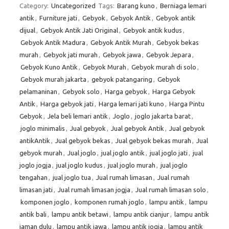
Category:
Uncategorized
Tags:
Barang kuno
,
Berniaga lemari
antik
,
Furniture jati
,
Gebyok
,
Gebyok Antik
,
Gebyok antik
dijual
,
Gebyok Antik Jati Original
,
Gebyok antik kudus
,
Gebyok Antik Madura
,
Gebyok Antik Murah
,
Gebyok bekas
murah
,
Gebyok jati murah
,
Gebyok jawa
,
Gebyok Jepara
,
Gebyok Kuno Antik
,
Gebyok Murah
,
Gebyok murah di solo
,
Gebyok murah jakarta
,
gebyok patangaring
,
Gebyok
pelamaninan
,
Gebyok solo
,
Harga gebyok
,
Harga Gebyok
Antik
,
Harga gebyok jati
,
Harga lemari jati kuno
,
Harga Pintu
Gebyok
,
Jela beli lemari antik
,
Joglo
,
joglo jakarta barat
,
joglo minimalis
,
Jual gebyok
,
Jual gebyok Antik
,
Jual gebyok
antikAntik
,
Jual gebyok bekas
,
Jual gebyok bekas murah
,
Jual
gebyok murah
,
Jual joglo
,
jual joglo antik
,
jual joglo jati
,
jual
joglo jogja
,
jual joglo kudus
,
jual joglo murah
,
jual joglo
tengahan
,
jual joglo tua
,
Jual rumah limasan
,
Jual rumah
limasan jati
,
Jual rumah limasan jogja
,
Jual rumah limasan solo
,
komponen joglo
,
komponen rumah joglo
,
lampu antik
,
lampu
antik bali
,
lampu antik betawi
,
lampu antik cianjur
,
lampu antik
jaman dulu
,
lampu antik jawa
,
lampu antik jogja
,
lampu antik