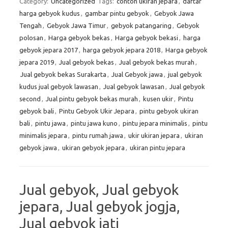
Category:
Uncategorized
Tags:
contoh ukiran jepara
,
daftar
harga gebyok kudus
,
gambar pintu gebyok
,
Gebyok Jawa
Tengah
,
Gebyok Jawa Timur
,
gebyok patangaring
,
Gebyok
polosan
,
Harga gebyok bekas
,
Harga gebyok bekasi
,
harga
gebyok jepara 2017
,
harga gebyok jepara 2018
,
Harga gebyok
jepara 2019
,
Jual gebyok bekas
,
Jual gebyok bekas murah
,
Jual gebyok bekas Surakarta
,
Jual Gebyok jawa
,
jual gebyok
kudus jual gebyok lawasan
,
Jual gebyok lawasan
,
Jual gebyok
second
,
Jual pintu gebyok bekas murah
,
kusen ukir
,
Pintu
gebyok bali
,
Pintu Gebyok Ukir Jepara
,
pintu gebyok ukiran
bali
,
pintu jawa
,
pintu jawa kuno
,
pintu jepara minimalis
,
pintu
minimalis jepara
,
pintu rumah jawa
,
ukir ukiran jepara
,
ukiran
gebyok jawa
,
ukiran gebyok jepara
,
ukiran pintu jepara
Jual gebyok, Jual gebyok
jepara, Jual gebyok jogja,
Jual gebyok jati