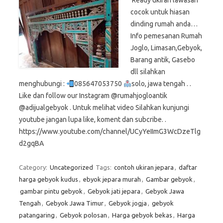
Ready ukiran lawasan
cocok untuk hiasan
dinding rumah anda…
Info pemesanan Rumah
Joglo, Limasan,Gebyok,
Barang antik, Gasebo
dll silahkan
menghubungi :
085647053750
solo, jawa tengah . .
Like dan follow our Instagram @rumahjogloantik
@adijualgebyok . Untuk melihat video Silahkan kunjungi
youtube jangan lupa like, koment dan subcribe. .
https://www.youtube.com/channel/UCyYeIImG3WcDzeTlg
d2gqBA
Category:
Uncategorized
Tags:
contoh ukiran jepara
,
daftar
harga gebyok kudus
,
ebyok jepara murah
,
Gambar gebyok
,
gambar pintu gebyok
,
Gebyok jati jepara
,
Gebyok Jawa
Tengah
,
Gebyok Jawa Timur
,
Gebyok jogja
,
gebyok
patangaring
,
Gebyok polosan
,
Harga gebyok bekas
,
Harga