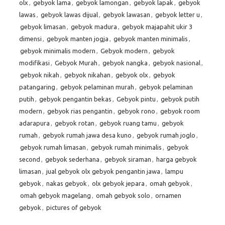
olx
,
gebyok lama
,
gebyok lamongan
,
gebyok lapak
,
gebyok
lawas
,
gebyok lawas dijual
,
gebyok lawasan
,
gebyok letter u
,
gebyok limasan
,
gebyok madura
,
gebyok majapahit ukir 3
dimensi
,
gebyok manten jogja
,
gebyok manten minimalis
,
gebyok minimalis modern
,
Gebyok modern
,
gebyok
modifikasi
,
Gebyok Murah
,
gebyok nangka
,
gebyok nasional
,
gebyok nikah
,
gebyok nikahan
,
gebyok olx
,
gebyok
patangaring
,
gebyok pelaminan murah
,
gebyok pelaminan
putih
,
gebyok pengantin bekas
,
Gebyok pintu
,
gebyok putih
modern
,
gebyok rias pengantin
,
gebyok rono
,
gebyok room
adarapura
,
gebyok rotan
,
gebyok ruang tamu
,
gebyok
rumah
,
gebyok rumah jawa desa kuno
,
gebyok rumah joglo
,
gebyok rumah limasan
,
gebyok rumah minimalis
,
gebyok
second
,
gebyok sederhana
,
gebyok siraman
,
harga gebyok
limasan
,
jual gebyok olx gebyok pengantin jawa
,
lampu
gebyok
,
nakas gebyok
,
olx gebyok jepara
,
omah gebyok
,
omah gebyok magelang
,
omah gebyok solo
,
ornamen
gebyok
,
pictures of gebyok