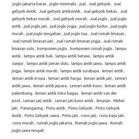
joglo jakarta barat
,
joglo minimalis
,
jual
,
Jual gebyok
,
Jual
gebyok Antik
,
Jual gebyok antikAntik
,
Jual gebyok bekas
,
Jual
gebyok bekas murah
,
Jual gebyok murah
,
Jual joglo
,
jual joglo
antik
,
jual joglo jati
,
jual joglo jogja
,
jual joglo kudus
,
jual joglo
murah
,
jual joglo tengahan
,
jual joglo tua
,
Jual rumah limasan
,
Jual rumah limasan jati
,
Jual rumah limasan jogja
,
Jual rumah
limasan solo
,
komponen joglo
,
komponen rumah joglo
,
lampu
antik
,
lampu antik bali
,
lampu antik betawi
,
lampu antik
cianjur
,
lampu antik jaman dulu
,
lampu antik jawa
,
lampu antik
jogja
,
lampu antik murah
,
lampu antik surabaya
,
lemari antik
,
lemari antik eropa
,
lemari antik harga
,
lemari antik jati
,
Lemari
antik jawa
,
lemari antik jepara
,
Lemari antik kuno
,
lemari antik
palembang
,
lemari antik toko bagus
,
lemari antik van der
pool
,
Lemari jati antik
,
Lemari jati kuno antik
,
limasan
,
Mebel
jati
,
Patangaring
,
Pintu antik
,
Pintu Gebyok
,
Pintu Gebyok
Antik
,
Pintu Gebyok Jawa
,
Pintu jati
,
rono jati
,
rono kayu jati
,
rono murah
,
rumah joglo jakarta
,
Rumah joglo jawa
,
Rumah
joglo jawa tengah