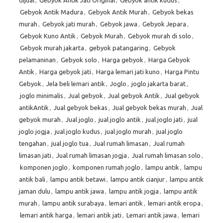
dijual
,
Gebyok Antik Jati Original
,
Gebyok antik kudus
,
Gebyok Antik Madura
,
Gebyok Antik Murah
,
Gebyok bekas
murah
,
Gebyok jati murah
,
Gebyok jawa
,
Gebyok Jepara
,
Gebyok Kuno Antik
,
Gebyok Murah
,
Gebyok murah di solo
,
Gebyok murah jakarta
,
gebyok patangaring
,
Gebyok
pelamaninan
,
Gebyok solo
,
Harga gebyok
,
Harga Gebyok
Antik
,
Harga gebyok jati
,
Harga lemari jati kuno
,
Harga Pintu
Gebyok
,
Jela beli lemari antik
,
Joglo
,
joglo jakarta barat
,
joglo minimalis
,
Jual gebyok
,
Jual gebyok Antik
,
Jual gebyok
antikAntik
,
Jual gebyok bekas
,
Jual gebyok bekas murah
,
Jual
gebyok murah
,
Jual joglo
,
jual joglo antik
,
jual joglo jati
,
jual
joglo jogja
,
jual joglo kudus
,
jual joglo murah
,
jual joglo
tengahan
,
jual joglo tua
,
Jual rumah limasan
,
Jual rumah
limasan jati
,
Jual rumah limasan jogja
,
Jual rumah limasan solo
,
komponen joglo
,
komponen rumah joglo
,
lampu antik
,
lampu
antik bali
,
lampu antik betawi
,
lampu antik cianjur
,
lampu antik
jaman dulu
,
lampu antik jawa
,
lampu antik jogja
,
lampu antik
murah
,
lampu antik surabaya
,
lemari antik
,
lemari antik eropa
,
lemari antik harga
,
lemari antik jati
,
Lemari antik jawa
,
lemari