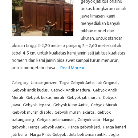
gebyok jati tua orisinil
bekas bongkaran rumah
jawa limasan, kami
menyediakan banyak
pilihan model dan
ukuran, untuk standar
ukuran tinggi 2-2,20 meter x panjang 2 – 2,60 meter untuk
tebal 4-5 cm, untuk kualiatas kami jamin asli jati tua kualiatas
nomer 1 dan kami jamin bisa awet sampai turun menurun,
untuk mengetahui bisa…
Read More »
Category:
Uncategorized
Tags:
Gebyok Antik Jati Original
,
Gebyok antik kudus
,
Gebyok Antik Madura
,
Gebyok Antik
Murah
,
Gebyok bekas murah
,
Gebyok jati murah
,
Gebyok
jawa
,
Gebyok Jepara
,
Gebyok Kuno Antik
,
Gebyok Murah
,
Gebyok murah di solo
,
Gebyok murah jakarta
,
gebyok
patangaring
,
Gebyok pelamaninan
,
Gebyok solo
,
Harga
gebyok
,
Harga Gebyok Antik
,
Harga gebyok jati
,
Harga lemari
jati kuno
,
Harga Pintu Gebyok
,
Jela beli lemari antik
,
Joglo
,