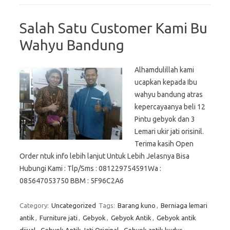
Salah Satu Customer Kami Bu
Wahyu Bandung
Alhamdulillah kami
ucapkan kepada Ibu
wahyu bandung atras
kepercayaanya beli 12
Pintu gebyok dan 3
Lemari ukir jati orisinil.
Terima kasih Open
Order ntuk info lebih lanjut Untuk Lebih Jelasnya Bisa
Hubungi Kami : Tlp/Sms : 081229754591Wa :
085647053750 BBM : 5F96C2A6
Category:
Uncategorized
Tags:
Barang kuno
,
Berniaga lemari
antik
,
Furniture jati
,
Gebyok
,
Gebyok Antik
,
Gebyok antik