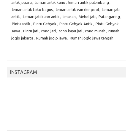
antik jepara
,
Lemari antik kuno
,
lemari antik palembang
,
lemari antik toko bagus
,
lemari antik van der pool
,
Lemari jati
antik
,
Lemari jati kuno antik
,
limasan
,
Mebel jati
,
Patangaring
,
Pintu antik
,
Pintu Gebyok
,
Pintu Gebyok Antik
,
Pintu Gebyok
Jawa
,
Pintu jati
,
rono jati
,
rono kayu jati
,
rono murah
,
rumah
joglo jakarta
,
Rumah joglo jawa
,
Rumah joglo jawa tengah
INSTAGRAM