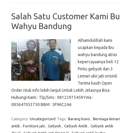
Salah Satu Customer Kami Bu
Wahyu Bandung
Alhamdulillah kami
ucapkan kepada Ibu
wahyu bandung atras
kepercayaanya beli 12
Pintu gebyok dan 3
Lemari ukir jati orisinil.
Terima kasih Open
Order ntuk info lebih lanjut Untuk Lebih Jelasnya Bisa
Hubungi Kami : Tlp/Sms : 081229754591Wa :
085647053750 BBM : 5F96C2A6
Category:
Uncategorized
Tags:
Barang kuno
,
Berniaga lemari
antik
,
Furniture jati
,
Gebyok
,
Gebyok Antik
,
Gebyok antik