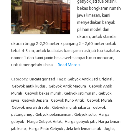
gebyok jati tua orisinil
bekas bongkaran rumah
jawa limasan, kami
menyediakan banyak
pilihan model dan
ukuran, untuk standar
ukuran tinggi 2-2,20 meter x panjang 2 – 2,60 meter untuk
tebal 4-5 cm, untuk kualiatas kami jamin asli jati tua kualiatas
nomer 1 dan kami jamin bisa awet sampai turun menurun,
untuk mengetahui bisa…
Read More »
Category:
Uncategorized
Tags:
Gebyok Antik Jati Original
,
Gebyok antik kudus
,
Gebyok Antik Madura
,
Gebyok Antik
Murah
,
Gebyok bekas murah
,
Gebyok jati murah
,
Gebyok
jawa
,
Gebyok Jepara
,
Gebyok Kuno Antik
,
Gebyok Murah
,
Gebyok murah di solo
,
Gebyok murah jakarta
,
gebyok
patangaring
,
Gebyok pelamaninan
,
Gebyok solo
,
Harga
gebyok
,
Harga Gebyok Antik
,
Harga gebyok jati
,
Harga lemari
jati kuno
,
Harga Pintu Gebyok
,
Jela beli lemari antik
,
Joglo
,