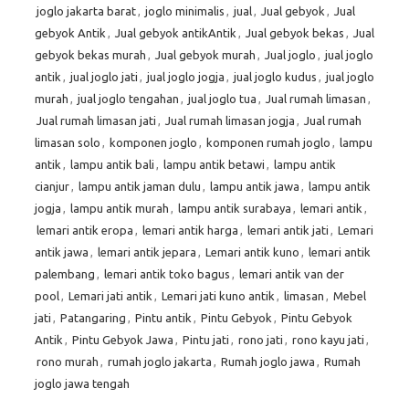
joglo jakarta barat
,
joglo minimalis
,
jual
,
Jual gebyok
,
Jual
gebyok Antik
,
Jual gebyok antikAntik
,
Jual gebyok bekas
,
Jual
gebyok bekas murah
,
Jual gebyok murah
,
Jual joglo
,
jual joglo
antik
,
jual joglo jati
,
jual joglo jogja
,
jual joglo kudus
,
jual joglo
murah
,
jual joglo tengahan
,
jual joglo tua
,
Jual rumah limasan
,
Jual rumah limasan jati
,
Jual rumah limasan jogja
,
Jual rumah
limasan solo
,
komponen joglo
,
komponen rumah joglo
,
lampu
antik
,
lampu antik bali
,
lampu antik betawi
,
lampu antik
cianjur
,
lampu antik jaman dulu
,
lampu antik jawa
,
lampu antik
jogja
,
lampu antik murah
,
lampu antik surabaya
,
lemari antik
,
lemari antik eropa
,
lemari antik harga
,
lemari antik jati
,
Lemari
antik jawa
,
lemari antik jepara
,
Lemari antik kuno
,
lemari antik
palembang
,
lemari antik toko bagus
,
lemari antik van der
pool
,
Lemari jati antik
,
Lemari jati kuno antik
,
limasan
,
Mebel
jati
,
Patangaring
,
Pintu antik
,
Pintu Gebyok
,
Pintu Gebyok
Antik
,
Pintu Gebyok Jawa
,
Pintu jati
,
rono jati
,
rono kayu jati
,
rono murah
,
rumah joglo jakarta
,
Rumah joglo jawa
,
Rumah
joglo jawa tengah