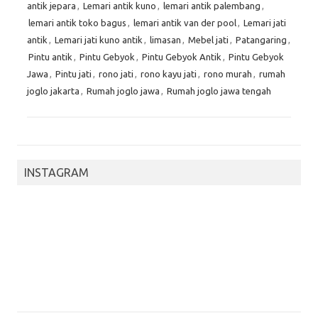
antik jepara
,
Lemari antik kuno
,
lemari antik palembang
,
lemari antik toko bagus
,
lemari antik van der pool
,
Lemari jati
antik
,
Lemari jati kuno antik
,
limasan
,
Mebel jati
,
Patangaring
,
Pintu antik
,
Pintu Gebyok
,
Pintu Gebyok Antik
,
Pintu Gebyok
Jawa
,
Pintu jati
,
rono jati
,
rono kayu jati
,
rono murah
,
rumah
joglo jakarta
,
Rumah joglo jawa
,
Rumah joglo jawa tengah
INSTAGRAM