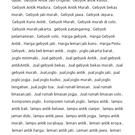
dijual
,
Gebyok Antik Jati Original
,
Gebyok antik kudus
,
Gebyok Antik Madura
,
Gebyok Antik Murah
,
Gebyok bekas
murah
,
Gebyok jati murah
,
Gebyok jawa
,
Gebyok Jepara
,
Gebyok Kuno Antik
,
Gebyok Murah
,
Gebyok murah di solo
,
Gebyok murah jakarta
,
gebyok patangaring
,
Gebyok
pelamaninan
,
Gebyok solo
,
Harga gebyok
,
Harga Gebyok
Antik
,
Harga gebyok jati
,
Harga lemari jati kuno
,
Harga Pintu
Gebyok
,
Jela beli lemari antik
,
Joglo
,
joglo jakarta barat
,
joglo minimalis
,
Jual gebyok
,
Jual gebyok Antik
,
Jual gebyok
antikAntik
,
Jual gebyok bekas
,
Jual gebyok bekas murah
,
Jual
gebyok murah
,
Jual joglo
,
jual joglo antik
,
jual joglo jati
,
jual
joglo jogja
,
jual joglo kudus
,
jual joglo murah
,
jual joglo
tengahan
,
jual joglo tua
,
Jual rumah limasan
,
Jual rumah
limasan jati
,
Jual rumah limasan jogja
,
Jual rumah limasan solo
,
komponen joglo
,
komponen rumah joglo
,
lampu antik
,
lampu
antik bali
,
lampu antik betawi
,
lampu antik cianjur
,
lampu antik
jaman dulu
,
lampu antik jawa
,
lampu antik jogja
,
lampu antik
murah
,
lampu antik surabaya
,
lemari antik
,
lemari antik eropa
,
lemari antik harga
,
lemari antik jati
,
Lemari antik jawa
,
lemari